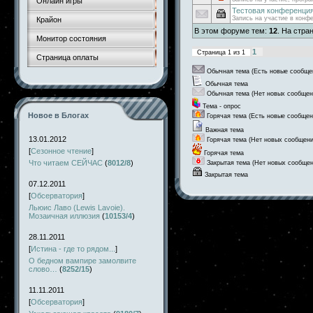
Онлайн игры
Тестовая конференци
Запись на участие в конф
Крайон
В этом форуме тем:
12
. На стра
Монитор состояния
1
Страница
1
из
1
Страница оплаты
Обычная тема (Есть новые сообще
Обычная тема
Обычная тема (Нет новых сообщен
Тема - опрос
Новое в Блогах
Горячая тема (Есть новые сообщен
Важная тема
13.01.2012
Горячая тема (Нет новых сообщени
[
Сезонное чтение
]
Горячая тема
Что читаем СЕЙЧАС
(
8012/8
)
Закрытая тема (Нет новых сообщен
Закрытая тема
07.12.2011
[
Обсерватория
]
Льюис Лаво (Lewis Lavoie).
Мозаичная иллюзия
(
10153/4
)
28.11.2011
[
Истина - где то рядом...
]
О бедном вампире замолвите
слово…
(
8252/15
)
11.11.2011
[
Обсерватория
]