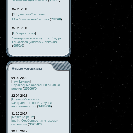
Ускользающая красота
(
9180/7
)
04.11.2011
[
"Подписные" истины
]
Моя "подписная" истина
(
7882/8
)
04.11.2011
[
Обсерватория
]
Эзотерическое искусство Эндрю
Гонсалеса (Andrew Gonzalez)
(
8950/6
)
Новые материалы
04.09.2020
[
Том Кеньон
]
Переходные состояния в новые
реалии
(
2580/0/0
)
22.04.2018
[
Группа Метасинтез
]
Как грамотно пройти «узел
напряженности»
(
3483/0/0
)
31.10.2017
[
NosceTeIpsum
]
buzlik. Особенности потоковых
состояний
(
3625/0/0
)
30.10.2017