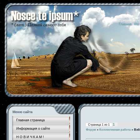
07.08.2026 
Приветствую
Главная
|
Рег
Меню сайта
Главная страница
1
Страница
1
из
1
Информация о сайте
Форум
»
Коллективная работа
»
Вэб
Н О В И Ч К А М !