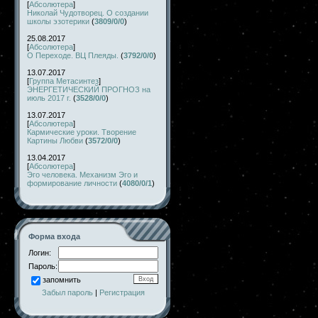
[
Абсолютера
]
Николай Чудотворец. О создании
школы эзотерики
(
3809/0/0
)
25.08.2017
[
Абсолютера
]
О Переходе. ВЦ Плеяды.
(
3792/0/0
)
13.07.2017
[
Группа Метасинтез
]
ЭНЕРГЕТИЧЕСКИЙ ПРОГНОЗ на
июль 2017 г.
(
3528/0/0
)
13.07.2017
[
Абсолютера
]
Кармические уроки. Творение
Картины Любви
(
3572/0/0
)
13.04.2017
[
Абсолютера
]
Эго человека. Механизм Эго и
формирование личности
(
4080/0/1
)
Форма входа
Логин:
Пароль:
запомнить
Забыл пароль
|
Регистрация