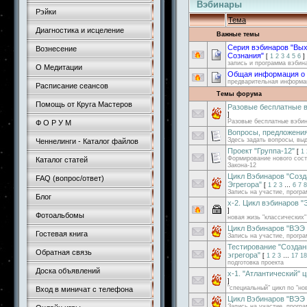
Вэбинары
Рэйки
Тема
Диагностика и исцеление
Важные темы
Серия вэбинаров "Вых
Вознесение
Сознания"
[
1
2
3
4
5
6
]
запись и программа вэбин
О Медитации
Общая информация о 
предварительная информа
Расписание сеансов
Темы форума
Помощь от Круга Мастеров
Разовые бесплатные 
]
Разовые бесплатные вэби
Ф О Р У М
Вопросы, предложени
Здесь задать вопросы, вы
Ченнелинги - Каталог файлов
Проект "Группа-12"
[
1
Формирование нового сос
Каталог статей
Закона-12
Цикл Вэбинаров "Созд
FAQ (вопрос/ответ)
Эгрегора"
[
1
2
3
…
6
7
8
Запись на участие, прогр
Блог
x-2. Цикл вэбинаров 
]
Фотоальбомы
новая жизь "классических"
Цикл Вэбинаров "ВЭЭ 
Гостевая книга
Запись на участие, прогр
Тестирование "Созда
Обратная связь
эгрегора"
[
1
2
3
…
17
18
подготовка проекта
Доска объявлений
x-1. "Атлантический" 
]
"специальный" цикл по "но
Вход в миничат с телефона
Цикл Вэбинаров "ВЭЭ 
Запись на участие, прогр