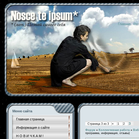
08.08.2026 
Приветствую
Главная
|
Рег
Меню сайта
Главная страница
3
Страница
3
из
3
«
1
2
Информация о сайте
Форум
»
Коллективная работа
»
Вэб
программа, информация, отзывы)
Н О В И Ч К А М !