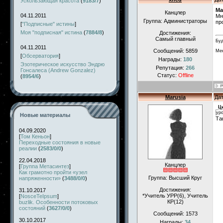
Ускользающая красота
(
9183/7
)
Ma
Канцлер
04.11.2011
Мн
Группа: Администраторы
пр
[
"Подписные" истины
]
Моя "подписная" истина
(
7884/8
)
Достижения:
Самый главный
Буд
04.11.2011
Сообщений:
5859
Мен
[
Обсерватория
]
Награды:
180
Эзотерическое искусство Эндрю
Репутация:
266
Гонсалеса (Andrew Gonzalez)
Статус:
Offline
(
8954/6
)
Marusia
Дат
Ц
ур
Новые материалы
Та
04.09.2020
[
Том Кеньон
]
Переходные состояния в новые
реалии
(
2583/0/0
)
22.04.2018
Канцлер
[
Группа Метасинтез
]
Как грамотно пройти «узел
Группа: Высший Круг
напряженности»
(
3488/0/0
)
Достижения:
31.10.2017
*Учитель УРР(6), Учитель
[
NosceTeIpsum
]
КР(12)
buzlik. Особенности потоковых
состояний
(
3627/0/0
)
Сообщений:
1573
30.10.2017
Награды:
34