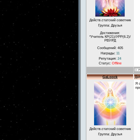
Действ.статский советник
Группа: Друзья
Достижения:
*Учитель КР(21)/УРР(6.2)/
РВУ/РД
Сообщений:
405
Награды:
11
Репутация:
24
Статус:
Offline
GaLoock
Дат
Я 
пр
Действ.статский советник
Группа: Друзья