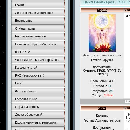
Цикл Вэбинаров "ВЭЭ Гр
Рэйки
Марья
Дат
Диагностика и исцеление
Я 
Вознесение
О Медитации
Расписание сеансов
Помощь от Круга Мастеров
Ф О Р У М
Действ.статский советник
Ченнелинги - Каталог файлов
Группа: Друзья
Достижения:
Каталог статей
*Учитель КР(21)/УРР(6.2)/
РВУ/РД
FAQ (вопрос/ответ)
Сообщений:
405
Блог
Награды:
11
Репутация:
24
Фотоальбомы
Статус:
Offline
Гостевая книга
Обратная связь
xned
Дат
Ср
Доска объявлений
Канцлер
В 
Группа: Администраторы
К 
Вход в миничат с телефона
Достижения: