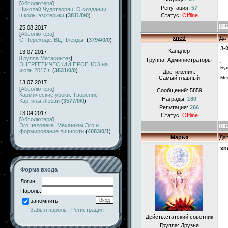
[
Абсолютера
]
Репутация:
57
Николай Чудотворец. О создании
школы эзотерики
(
3811/0/0
)
Статус:
Offline
25.08.2017
[
Абсолютера
]
xned
Дат
О Переходе. ВЦ Плеяды.
(
3794/0/0
)
3-
Канцлер
13.07.2017
[
Группа Метасинтез
]
Группа: Администраторы
ЭНЕРГЕТИЧЕСКИЙ ПРОГНОЗ на
Буд
июль 2017 г.
(
3531/0/0
)
Достижения:
Самый главный
Мен
13.07.2017
[
Абсолютера
]
Сообщений:
5859
Кармические уроки. Творение
Награды:
180
Картины Любви
(
3577/0/0
)
Репутация:
266
13.04.2017
Статус:
Offline
[
Абсолютера
]
Эго человека. Механизм Эго и
формирование личности
(
4083/0/1
)
Марья
Дат
xn
Форма входа
Логин:
Пароль:
запомнить
Забыл пароль
|
Регистрация
Действ.статский советник
Группа: Друзья