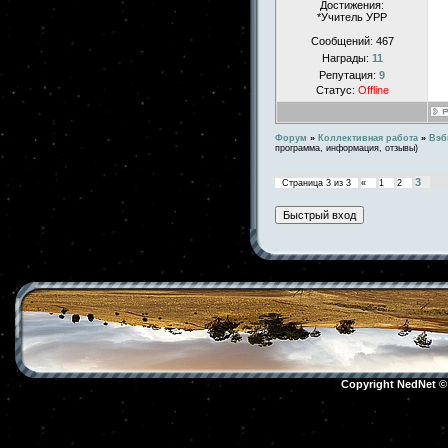
Достижения:
*Учитель УРР
Сообщений:
467
Награды:
11
Репутация:
9
Статус:
Offline
Форум
»
Коллективная работа
»
Вэб
программа, информация, отзывы)
3
Страница
3
из
3
«
1
2
Copyright NedNet 