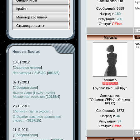
Онлайн игры
Самый главный
Буд
Сообщений:
5859
Мен
Крайон
Награды:
180
Монитор состояния
Репутация:
266
Статус:
Offline
Страница оплаты
Marusia
Дат
xn
2?
Новое в Блогах
13.01.2012
[
Сезонное чтение
]
Что читаем СЕЙЧАС
(
8015/8
)
Канцлер
07.12.2011
[
Обсерватория
]
Группа: Высший Круг
Льюис Лаво (Lewis Lavoie).
Достижения:
Мозаичная иллюзия
(
10155/4
)
*Учитель УРР(6), Учитель
КР(12)
28.11.2011
Сообщений:
1573
[
Истина - где то рядом...
]
Награды:
34
О бедном вампире замолвите
слово…
(
8257/15
)
Репутация:
57
Статус:
Offline
11.11.2011
[
Обсерватория
]
xned
Дат