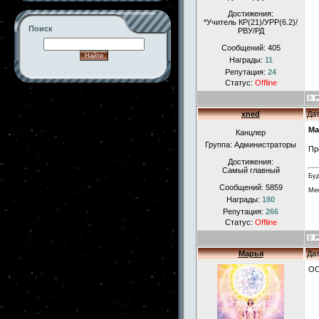
Достижения:
*Учитель КР(21)/УРР(6.2)/
Поиск
РВУ/РД
Сообщений:
405
Награды:
11
Репутация:
24
Статус:
Offline
-->
xned
Дат
Ма
Канцлер
Группа: Администраторы
Пр
Достижения:
Самый главный
Буд
Сообщений:
5859
Мен
Награды:
180
Репутация:
266
Статус:
Offline
Марья
Дат
ОО