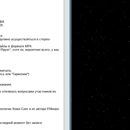
 ВЯ.
ВЯ.
я.
должно осуществляться в стерео-
айлы в формате MP4.
layer", хотя он, вероятнее всего, у вас
иничата.
есь или "Гармонии")
рования.
е отвлекать вопросами участников во
нологии Хеми-Синг и их авторе Р.Монро
оследний момент без записи.