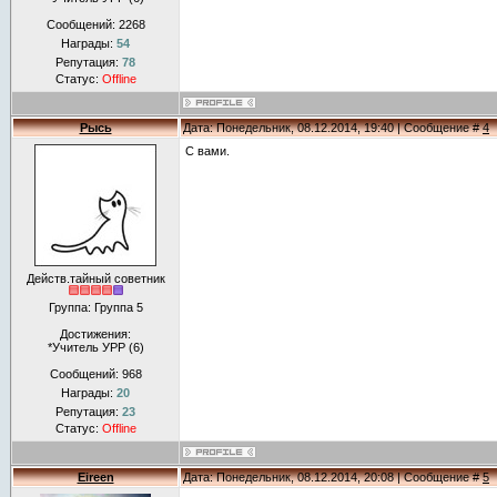
Сообщений:
2268
Награды:
54
Репутация:
78
Статус:
Offline
Рысь
Дата: Понедельник, 08.12.2014, 19:40 | Сообщение #
4
С вами.
Действ.тайный советник
Группа: Группа 5
Достижения:
*Учитель УРР (6)
Сообщений:
968
Награды:
20
Репутация:
23
Статус:
Offline
Eireen
Дата: Понедельник, 08.12.2014, 20:08 | Сообщение #
5