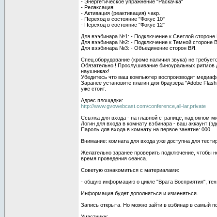
- Энергетическое упражнение "Раскачка"
- Релаксация
- Активация (реактивация) чакр.
- Переход в состояние "Фокус 10"
- Переход в состояние "Фокус 12"
Для вээбинара №1: - Подключение к Светлой стороне
Для вээбинара №2: - Подключение к Темной стороне 
Для вээбинара №3: - Объединение сторон ВЯ.
Спец.оборудование (кроме наличия звука) не требуетс
Обязательно ! Прослушивание биноуральных ритмов 
наушниках!
Убедитесь что ваш компьютер воспроизводит медиаф
Заранее установите плагин для браузера "Adobe Flash P
уже стоит.
Адрес площадки:
http://www.gvowebcast.com/conference,all-lar,private
Ссылка для входа - на главной странице, над окном м
Логин для входа в комнату вэбинара - ваш аккаунт (зд
Пароль для входа в комнату на первое занятие: 000
Внимание: комната для входа уже доступна для тести
Желательно заранее проверить подключение, чтобы н
время проведения сеанса.
Советую ознакомиться с материалами:
- общую информацию о цикле "Врата Восприятия", тех
Информация будет дополняться и изменяться.
Запись открыта. Но можно зайти в вэбинар в самый п
Участники: