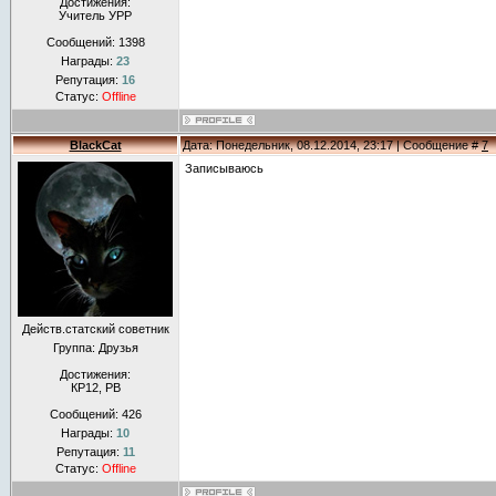
Достижения:
Учитель УРР
Сообщений:
1398
Награды:
23
Репутация:
16
Статус:
Offline
BlackCat
Дата: Понедельник, 08.12.2014, 23:17 | Сообщение #
7
Записываюсь
Действ.статский советник
Группа: Друзья
Достижения:
КР12, РВ
Сообщений:
426
Награды:
10
Репутация:
11
Статус:
Offline