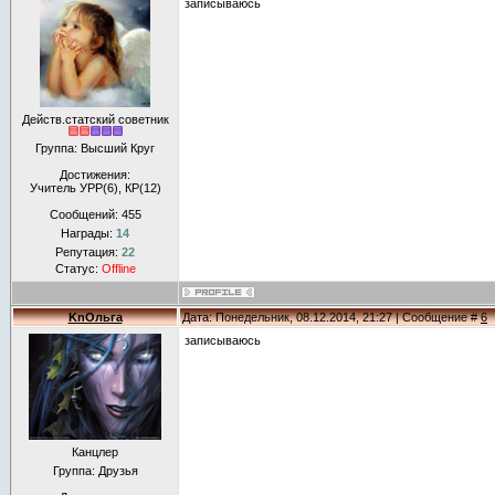
записываюсь
Действ.статский советник
Группа: Высший Круг
Достижения:
Учитель УРР(6), КР(12)
Сообщений:
455
Награды:
14
Репутация:
22
Статус:
Offline
KnОльга
Дата: Понедельник, 08.12.2014, 21:27 | Сообщение #
6
записываюсь
Канцлер
Группа: Друзья