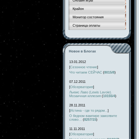
Онлайн игры
Крайон
Монитор состояния
Страница оплаты
Новое в Блогах
13.01.2012
[
Сезонное чтение
]
Что читаем СЕЙЧАС
(
8015/8
)
07.12.2011
[
Обсерватория
]
Льюис Лаво (Lewis Lavoie).
Мозаичная иллюзия
(
10155/4
)
28.11.2011
[
Истина - где то рядом...
]
О бедном вампире замолвите
слово…
(
8257/15
)
11.11.2011
[
Обсерватория
]