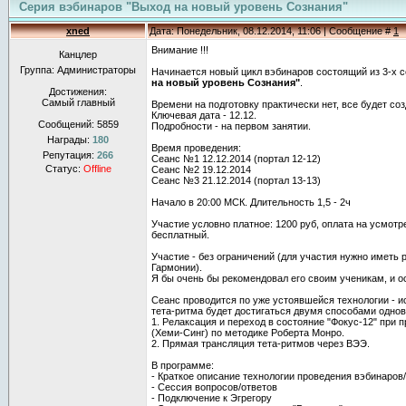
Серия вэбинаров "Выход на новый уровень Сознания"
xned
Дата: Понедельник, 08.12.2014, 11:06 | Сообщение #
1
Внимание !!!
Канцлер
Группа: Администраторы
Начинается новый цикл вэбинаров состоящий из 3-x 
на новый уровень Сознания"
.
Достижения:
Самый главный
Времени на подготовку практически нет, все будет соз
Ключевая дата - 12.12.
Сообщений:
5859
Подробности - на первом занятии.
Награды:
180
Время проведения:
Репутация:
266
Сеанс №1 12.12.2014 (портал 12-12)
Статус:
Offline
Сеанс №2 19.12.2014
Сеанс №3 21.12.2014 (портал 13-13)
Начало в 20:00 МСК. Длительность 1,5 - 2ч
Участие условно платное: 1200 руб, оплата на усмот
бесплатный.
Участие - без ограничений (для участия нужно иметь 
Гармонии).
Я бы очень бы рекомендовал его своим ученикам, и 
Сеанс проводится по уже устоявшейся технологии - и
тета-ритма будет достигаться двумя способами одно
1. Релаксация и переход в состояние "Фокус-12" при
(Хеми-Синг) по методике Роберта Монро.
2. Прямая трансляция тета-ритмов через ВЭЭ.
В программе:
- Краткое описание технологии проведения вэбинаров
- Сессия вопросов/ответов
- Подключение к Эгрегору