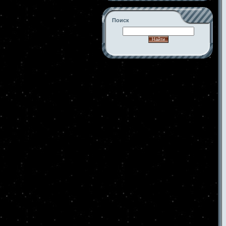
Поиск
-->