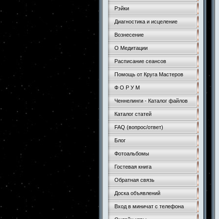
Рэйки
Диагностика и исцеление
Вознесение
О Медитации
Расписание сеансов
Помощь от Круга Мастеров
Ф О Р У М
Ченнелинги - Каталог файлов
Каталог статей
FAQ (вопрос/ответ)
Блог
Фотоальбомы
Гостевая книга
Обратная связь
Доска объявлений
Вход в миничат с телефона