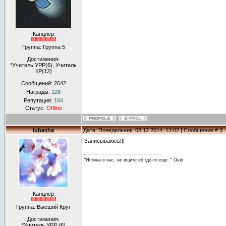
Канцлер
Группа: Группа 5
Достижения:
*Учитель УРР(6), Учитель
КР(12)
Сообщений:
2642
Награды:
128
Репутация:
154
Статус:
Offline
lubasha
Дата: Понедельник, 08.12.2014, 13:02 | Сообщение #
3
Записываюсь!!!
"Истина в вас, не ищите её где-то еще. " Ошо
Канцлер
Группа: Высший Круг
Достижения:
*Учитель УРР (6)