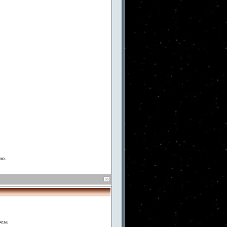
но.
реза