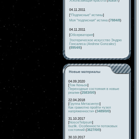
Ускользающая красота
(
9183/7
)
04.11.2011
[
"Подписные" истины
]
Моя "подписная" истина
(
7884/8
)
04.11.2011
[
Обсерватория
]
Эзотерическое искусство Эндрю
Гонсалеса (Andrew Gonzalez)
(
8954/6
)
Новые материалы
04.09.2020
[
Том Кеньон
]
Переходные состояния в новые
реалии
(
2583/0/0
)
22.04.2018
[
Группа Метасинтез
]
Как грамотно пройти «узел
напряженности»
(
3489/0/0
)
31.10.2017
[
NosceTeIpsum
]
buzlik. Особенности потоковых
состояний
(
3627/0/0
)
30.10.2017