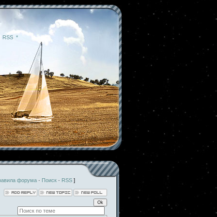
|
RSS
|
*
равила форума
·
Поиск
·
RSS
]