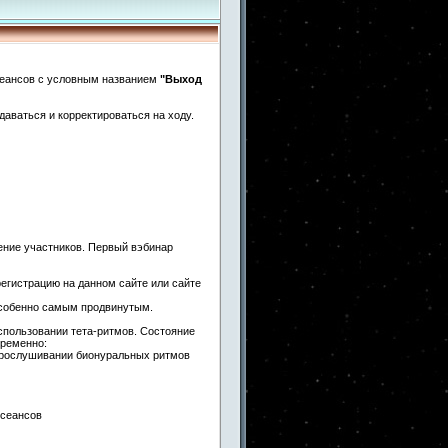
сеансов с условным названием
"Выход
даваться и корректироваться на ходу.
рение участников. Первый вэбинар
регистрацию на данном сайте или сайте
особенно самым продвинутым.
спользовании тета-ритмов. Состояние
временно:
 прослушивании бионуральных ритмов
/сеансов