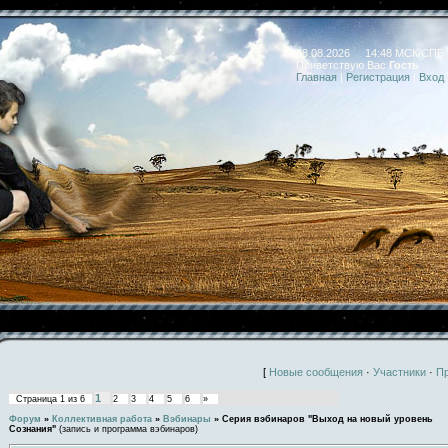
08.08.2026 14:48 МСК/СПБ
Приветствую Вас
Гость
Главная
|
Регистрация
|
Вход
[
Новые сообщения
·
Участники
·
П
1
Страница
1
из
6
2
3
4
5
6
»
Форум
»
Коллективная работа
»
Вэбинары
»
Серия вэбинаров "Выход на новый уровень
Сознания"
(запись и программа вэбинаров)