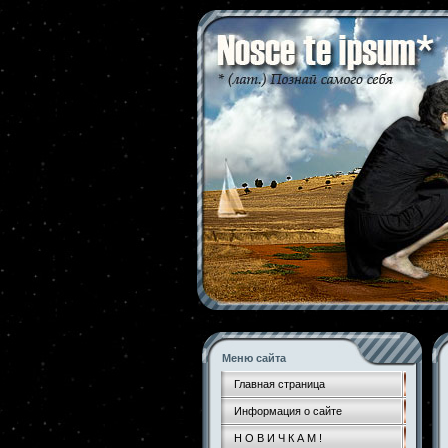
Меню сайта
Главная страница
Информация о сайте
Н О В И Ч К А М !