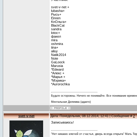
svet-v-net +
lubasha+
Рысь+
Eireen
KnОльга+
BlackCat
sandra
lotoc+
факел
mira
oshmira
tina+
ailuy
Natik2014
Note
GaLoock
Marusia
*Edward
*Алекс +
*Марья +
*Мэрика+
*Aurorochka
Будьте осторожны. Ничего не понимайте. Все понимание времен
Ментальная Дилемма (адакто)
svet-v-net
Дата: Понедельник, 08.12.2014, 12:41 | Сообщение #
2
Записываюсь!
"Нет никаких ключей от счастья, дверь всегда открыта" Мать Те