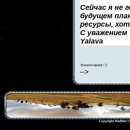
Сейчас я не 
будущем пла
ресурсы, хот
С уважением
Yalava
Комментариев (
7
)
-->
Copyright NedNet 