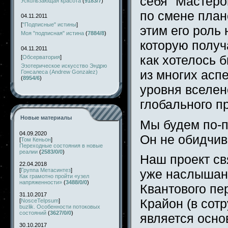
себя "Мастеро
Ускользающая красота
(
9183/7
)
по смене план
04.11.2011
[
"Подписные" истины
]
этим его роль
Моя "подписная" истина
(
7884/8
)
которую получа
04.11.2011
как хотелось б
[
Обсерватория
]
Эзотерическое искусство Эндрю
из многих асп
Гонсалеса (Andrew Gonzalez)
(
8954/6
)
уровня вселен
глобального п
Новые материалы
Мы будем по-п
04.09.2020
Он не обидчив
[
Том Кеньон
]
Переходные состояния в новые
реалии
(
2583/0/0
)
Наш проект св
22.04.2018
[
Группа Метасинтез
]
уже наслышаны
Как грамотно пройти «узел
напряженности»
(
3488/0/0
)
Квантового пер
31.10.2017
Крайон (в сот
[
NosceTeIpsum
]
buzlik. Особенности потоковых
состояний
(
3627/0/0
)
является осно
30.10.2017