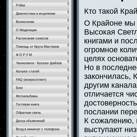
Рэйки
Кто такой Край
Диагностика и исцеление
О Крайоне мы 
Вознесение
Высокая Светл
О Медитации
Расписание сеансов
книгами и пос
Помощь от Круга Мастеров
огромное коли
Ф О Р У М
целях основат
Ченнелинги - Каталог файлов
Но в последне
Каталог статей
закончилась, 
FAQ (вопрос/ответ)
другим канала
Блог
отличается чис
Фотоальбомы
достоверность,
Гостевая книга
послании пер
Обратная связь
К сожалению, 
Доска объявлений
выступают ни
Вход в миничат с телефона