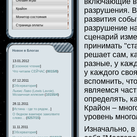
включающие в 
Онлайн игры
разрушения. В
Крайон
развития собы
Монитор состояния
Страница оплаты
разрушение н
сценарий изме
принимать "ст
Новое в Блогах
решает сам, к
13.01.2012
разные, у каж
[
Сезонное чтение
]
у каждого сво
Что читаем СЕЙЧАС
(
8015/8
)
вспомнить, что
07.12.2011
[
Обсерватория
]
являемся част
Льюис Лаво (Lewis Lavoie).
Мозаичная иллюзия
(
10155/4
)
определять, ка
28.11.2011
Крайон – мног
[
Истина - где то рядом...
]
О бедном вампире замолвите
уровень много
слово…
(
8257/15
)
Изначально, в
11.11.2011
[
Обсерватория
]