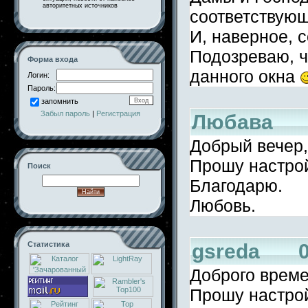
авторитетных источников
соответствую
И, наверное, 
Подозреваю, ч
Форма входа
данного окна
Логин:
Пароль:
запомнить
Забыл пароль
|
Регистрация
Любава 0
Добрый вечер,
Прошу настрой
Поиск
Благодарю.
Любовь.
gsreda 06
Статистика
Доброго време
Прошу настрой