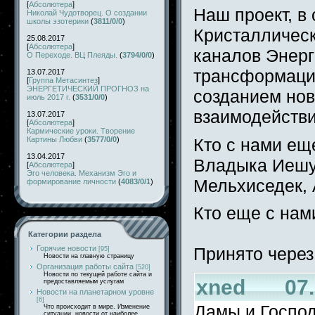
[
Абсолютера
]
Наш проект, в
Николай Чудотворец. О создании
школы эзотерики
(
3811/0/0
)
Кристаллическ
25.08.2017
[
Абсолютера
]
каналов Энерг
О Переходе. ВЦ Плеяды.
(
3794/0/0
)
трансформаци
13.07.2017
[
Группа Метасинтез
]
ЭНЕРГЕТИЧЕСКИЙ ПРОГНОЗ на
созданием нов
июль 2017 г.
(
3531/0/0
)
взаимодействи
13.07.2017
[
Абсолютера
]
Кармические уроки. Творение
Кто с нами ещ
Картины Любви
(
3577/0/0
)
13.04.2017
Владыка Иешу
[
Абсолютера
]
Эго человека. Механизм Эго и
Мельхиседек, 
формирование личности
(
4083/0/1
)
Кто еще с нам
Категории раздела
Горячие новости
Принято через
[95]
Новости на главную страницу
Организация работы сайта
[520]
Новости по текущей работе сайта и
xned 07.0
предоставляемым услугам
Новости на планетарном уровне
[6]
Дамы и Господ
Что происходит в мире. Изменение
ситуации, новости от наиболее