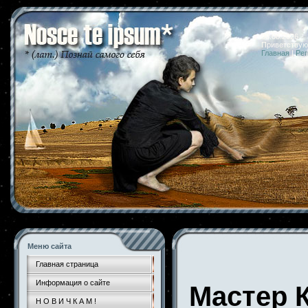
08.08.2026 
Приветствую
Главная
|
Рег
Меню сайта
Главная страница
Информация о сайте
Мастер 
Н О В И Ч К А М !