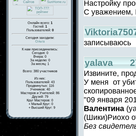
Настройку про
С уважением, 
Онлайн всего:
1
Гостей:
1
Viktoria75
Пользователей:
0
Сегодня заходили:
записываюсь
Ольга
К нам присоединились:
Сегодня: 0
Вчера: 0
yalava 27
За неделю: 0
За месяц: 1
Извините, про
Всего: 380 участников
Из них:
У меня от уби
Пользователей: 43
Продвинутых: 116
скопированно
Учеников: 40
Мастеров и Учителей: 86
Друзей: 79
"09 января 201
Круг Мастеров: 0
+ Малый Круг: 0
Валентина
(ya
+ Высший Круг: 9
(Шики)Риохо о
Без свидетельс