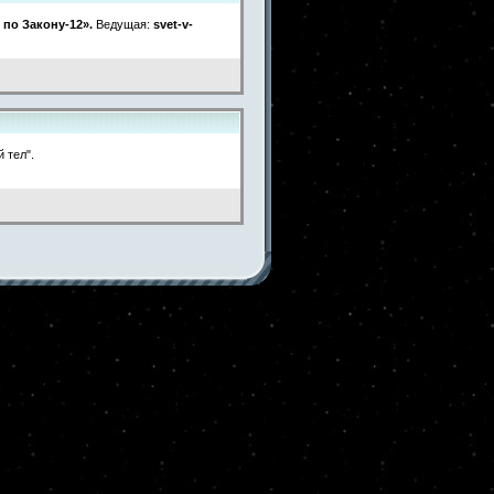
 по Закону-12».
Ведущая:
svet-v-
й тел".