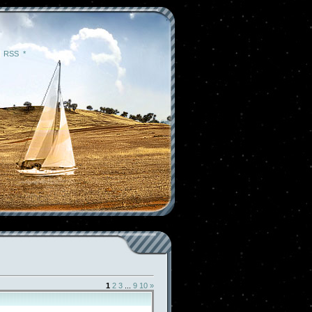
|
RSS
|
*
1
2
3
...
9
10
»