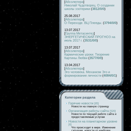
[
Абсолютера
]
Николай Чудотворец. О создании
школы эзотерики
(
3812/0/0
)
25.08.2017
[
Абсолютера
]
О Переходе. ВЦ Плеяды.
(
3794/0/0
)
13.07.2017
[
Группа Метасинтез
]
ЭНЕРГЕТИЧЕСКИЙ ПРОГНОЗ на
июль 2017 г.
(
3531/0/0
)
13.07.2017
[
Абсолютера
]
Кармические уроки. Творение
Картины Любви
(
3577/0/0
)
13.04.2017
[
Абсолютера
]
Эго человека. Механизм Эго и
формирование личности
(
4084/0/1
)
Категории раздела
Горячие новости
[95]
Новости на главную страницу
Организация работы сайта
[520]
Новости по текущей работе сайта и
предоставляемым услугам
Новости на планетарном уровне
[6]
Что происходит в мире. Изменение
ситуации, новости от наиболее