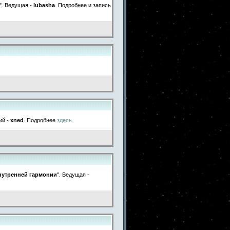
"
. Ведущая -
lubasha
. Подробнее и запись
ий -
xned
. Подробнее
здесь.
нутренней гармонии
". Ведущая -