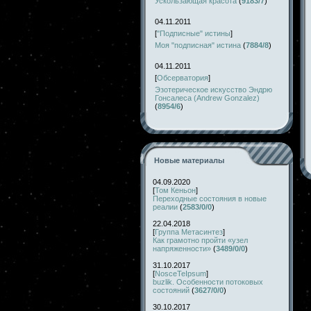
Ускользающая красота
(
9183/7
)
04.11.2011
[
"Подписные" истины
]
Моя "подписная" истина
(
7884/8
)
04.11.2011
[
Обсерватория
]
Эзотерическое искусство Эндрю
Гонсалеса (Andrew Gonzalez)
(
8954/6
)
Новые материалы
04.09.2020
[
Том Кеньон
]
Переходные состояния в новые
реалии
(
2583/0/0
)
22.04.2018
[
Группа Метасинтез
]
Как грамотно пройти «узел
напряженности»
(
3489/0/0
)
31.10.2017
[
NosceTeIpsum
]
buzlik. Особенности потоковых
состояний
(
3627/0/0
)
30.10.2017