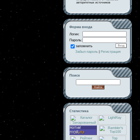
авторитетных источников
Форма входа
Логин:
Пароль:
запомнить
Забыл пароль
|
Регистрация
Поиск
Статистика