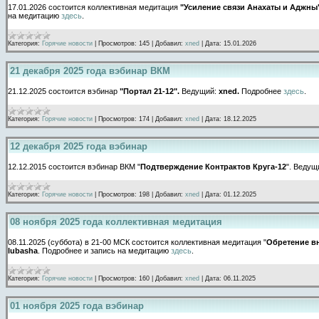
17.01.2026 состоится коллективная медитация
"Усиление связи Анахаты и Аджны
на медитацию
здесь
.
Категория:
Горячие новости
|
Просмотров:
145
|
Добавил:
xned
|
Дата:
15.01.2026
21 декабря 2025 года вэбинар ВКМ
21.12.2025 состоится вэбинар
"Портал 21-12".
Ведущий:
xned.
Подробнее
здесь
.
Категория:
Горячие новости
|
Просмотров:
174
|
Добавил:
xned
|
Дата:
18.12.2025
12 декабря 2025 года вэбинар
12.12.2015 состоится вэбинар ВКМ "
Подтверждение Контрактов Круга-12
". Ведущ
Категория:
Горячие новости
|
Просмотров:
198
|
Добавил:
xned
|
Дата:
01.12.2025
08 ноября 2025 года коллективная медитация
08.11.2025 (суббота) в 21-00 МСК состоится коллективная медитация "
Обретение в
lubasha
. Подробнее и запись на медитацию
здесь
.
Категория:
Горячие новости
|
Просмотров:
160
|
Добавил:
xned
|
Дата:
06.11.2025
01 ноября 2025 года вэбинар