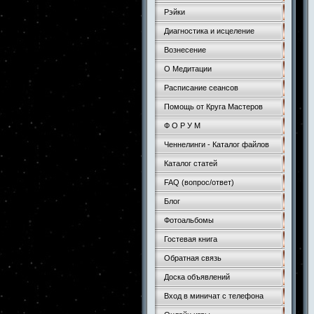
Рэйки
Диагностика и исцеление
Вознесение
О Медитации
Расписание сеансов
Помощь от Круга Мастеров
Ф О Р У М
Ченнелинги - Каталог файлов
Каталог статей
FAQ (вопрос/ответ)
Блог
Фотоальбомы
Гостевая книга
Обратная связь
Доска объявлений
Вход в миничат с телефона