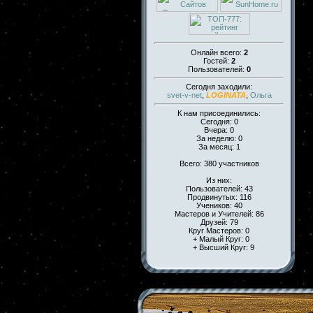
Онлайн всего:
2
Гостей:
2
Пользователей:
0
Сегодня заходили:
svet-v-net
,
LOGINATA
,
Ольга
К нам присоединились:
Сегодня: 0
Вчера: 0
За неделю: 0
За месяц: 1
Всего: 380 участников
Из них:
Пользователей: 43
Продвинутых: 116
Учеников: 40
Мастеров и Учителей: 86
Друзей: 79
Круг Мастеров: 0
+ Малый Круг: 0
+ Высший Круг: 9