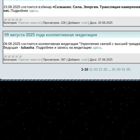
23.08.2025 состоится вэбинар
«Сознание. Сила. Энергия. Трансляция намерения
net.
Подробнее
здесь
.
Категория:
Горячие новости
|
Просмотров:
228
|
Добавил:
xned
|
Дата:
20.08.2025
09 августа 2025 года коллективная медитация
09.08.2025 состоится коллективная медитация "Укрепление связей с высшей триадо
Ведущая -
lubasha
. Подробнее и запись на медитацию
здесь
.
Категория:
Горячие новости
|
Просмотров:
367
|
Добавил:
xned
|
Дата:
07.08.2025
1-10
11-20
21-30
...
81-90
91-95