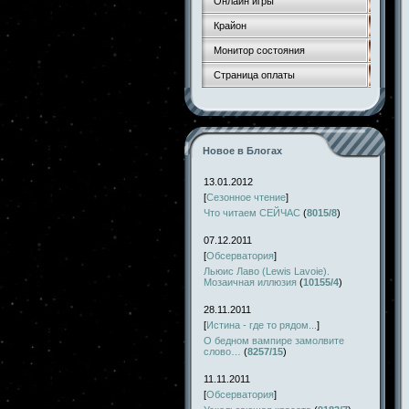
Онлайн игры
Крайон
Монитор состояния
Страница оплаты
Новое в Блогах
13.01.2012
[
Сезонное чтение
]
Что читаем СЕЙЧАС
(
8015/8
)
07.12.2011
[
Обсерватория
]
Льюис Лаво (Lewis Lavoie).
Мозаичная иллюзия
(
10155/4
)
28.11.2011
[
Истина - где то рядом...
]
О бедном вампире замолвите
слово…
(
8257/15
)
11.11.2011
[
Обсерватория
]