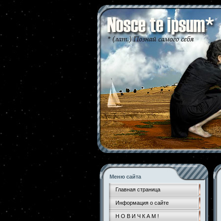
Меню сайта
Главная страница
Информация о сайте
Н О В И Ч К А М !