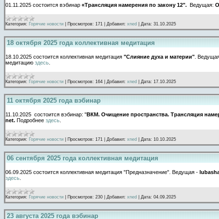
01.11.2025 состоится вэбинар
«Трансляция намерения по закону 12".
Ведущая:
О
Категория:
Горячие новости
|
Просмотров:
171
|
Добавил:
xned
|
Дата:
31.10.2025
18 октября 2025 года коллективная медитация
18.10.2025 состоится коллективная медитация
"Слияние духа и материи"
. Ведуща
медитацию
здесь
.
Категория:
Горячие новости
|
Просмотров:
164
|
Добавил:
xned
|
Дата:
17.10.2025
11 октября 2025 года вэбинар
11.10.2025 состоится вэбинар: "
ВКМ. Очищение пространства. Трансляция намер
net.
Подробнее
здесь
.
Категория:
Горячие новости
|
Просмотров:
171
|
Добавил:
xned
|
Дата:
10.10.2025
06 сентября 2025 года коллективная медитация
06.09.2025 состоится коллективная медитация "Предназначение". Ведущая -
lubash
здесь
.
Категория:
Горячие новости
|
Просмотров:
230
|
Добавил:
xned
|
Дата:
04.09.2025
23 августа 2025 года вэбинар