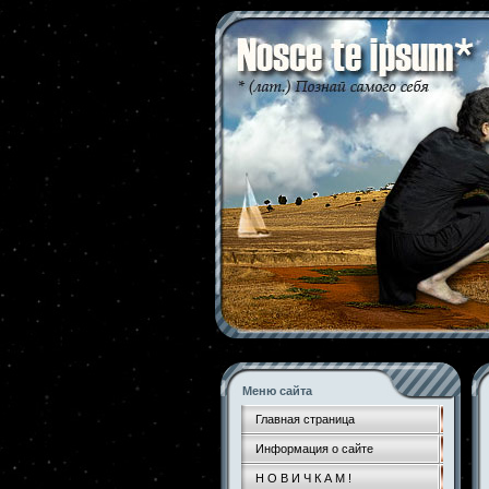
Меню сайта
Главная страница
Информация о сайте
Н О В И Ч К А М !