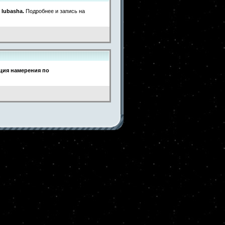
-
lubasha.
Подробнее и запись на
ция намерения по