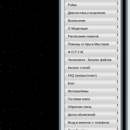
Рэйки
Диагностика и исцеление
Вознесение
О Медитации
Расписание сеансов
Помощь от Круга Мастеров
Ф О Р У М
Ченнелинги - Каталог файлов
Каталог статей
FAQ (вопрос/ответ)
Блог
Фотоальбомы
Гостевая книга
Обратная связь
Доска объявлений
Вход в миничат с телефона