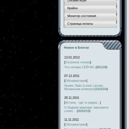
Онлайн игры
Крайон
Монитор состояния
Страница оплаты
Новое в Блогах
13.01.2012
[
Сезонное чтение
]
Что читаем СЕЙЧАС
(
8012/8
)
07.12.2011
[
Обсерватория
]
Льюис Лаво (Lewis Lavoie).
Мозаичная иллюзия
(
10153/4
)
28.11.2011
[
Истина - где то рядом...
]
О бедном вампире замолвите
слово…
(
8252/15
)
11.11.2011
[
Обсерватория
]