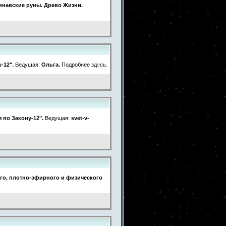
инавские руны. Древо Жизни.
-12".
Ведущая:
Ольга.
Подробнее зд
е
сь.
 по Закону-12".
Ведущая:
svet-v-
го, плотно-эфирного и физического