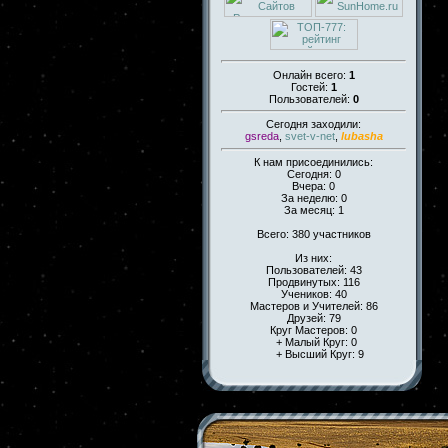
Онлайн всего:
1
Гостей:
1
Пользователей:
0
Сегодня заходили:
gsreda
,
svet-v-net
,
lubasha
К нам присоединились:
Сегодня: 0
Вчера: 0
За неделю: 0
За месяц: 1
Всего: 380 участников
Из них:
Пользователей: 43
Продвинутых: 116
Учеников: 40
Мастеров и Учителей: 86
Друзей: 79
Круг Мастеров: 0
+ Малый Круг: 0
+ Высший Круг: 9