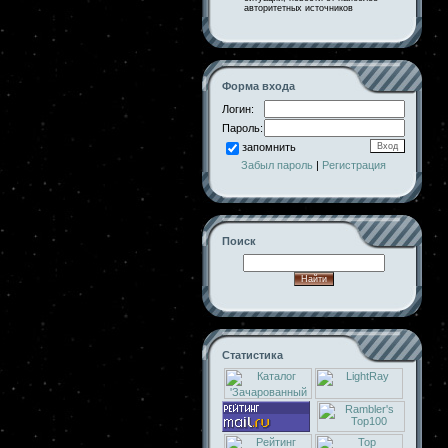
авторитетных источников
Форма входа
Логин:
Пароль:
запомнить
Забыл пароль
|
Регистрация
Поиск
Статистика