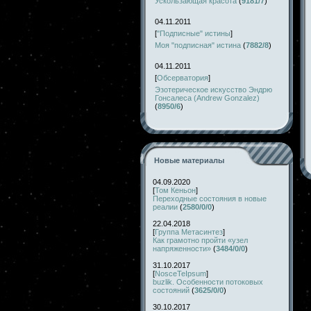
Ускользающая красота
(
9181/7
)
04.11.2011
[
"Подписные" истины
]
Моя "подписная" истина
(
7882/8
)
04.11.2011
[
Обсерватория
]
Эзотерическое искусство Эндрю
Гонсалеса (Andrew Gonzalez)
(
8950/6
)
Новые материалы
04.09.2020
[
Том Кеньон
]
Переходные состояния в новые
реалии
(
2580/0/0
)
22.04.2018
[
Группа Метасинтез
]
Как грамотно пройти «узел
напряженности»
(
3484/0/0
)
31.10.2017
[
NosceTeIpsum
]
buzlik. Особенности потоковых
состояний
(
3625/0/0
)
30.10.2017