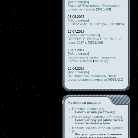
[
Абсолютера
]
Николай Чудотворец. О создании
школы эзотерики
(
3810/0/0
)
25.08.2017
[
Абсолютера
]
О Переходе. ВЦ Плеяды.
(
3792/0/0
)
13.07.2017
[
Группа Метасинтез
]
ЭНЕРГЕТИЧЕСКИЙ ПРОГНОЗ на
июль 2017 г.
(
3528/0/0
)
13.07.2017
[
Абсолютера
]
Кармические уроки. Творение
Картины Любви
(
3573/0/0
)
13.04.2017
[
Абсолютера
]
Эго человека. Механизм Эго и
формирование личности
(
4081/0/1
)
Категории раздела
Горячие новости
[95]
Новости на главную страницу
Организация работы сайта
[520]
Новости по текущей работе сайта и
предоставляемым услугам
Новости на планетарном уровне
[6]
Что происходит в мире. Изменение
ситуации, новости от наиболее