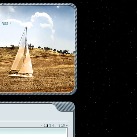
|
RSS
|
*
«
1
2
3
4
...
9
10
»