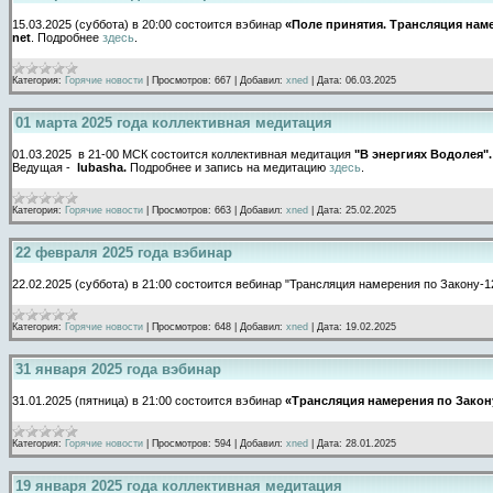
15.03.2025 (суббота) в 20:00 состоится вэбинар
«Поле принятия. Трансляция наме
net
. Подробнее
здесь
.
Категория:
Горячие новости
|
Просмотров:
667
|
Добавил:
xned
|
Дата:
06.03.2025
01 марта 2025 года коллективная медитация
01.03.2025 в 21-00 МСК состоится коллективная медитация
"В энергиях Водолея"
Ведущая -
lubasha.
Подробнее и запись на медитацию
здесь
.
Категория:
Горячие новости
|
Просмотров:
663
|
Добавил:
xned
|
Дата:
25.02.2025
22 февраля 2025 года вэбинар
22.02.2025 (суббота) в 21:00 состоится вебинар "Трансляция намерения по Закону-
Категория:
Горячие новости
|
Просмотров:
648
|
Добавил:
xned
|
Дата:
19.02.2025
31 января 2025 года вэбинар
31.01.2025 (пятница) в 21:00 состоится вэбинар
«Трансляция намерения по Закон
Категория:
Горячие новости
|
Просмотров:
594
|
Добавил:
xned
|
Дата:
28.01.2025
19 января 2025 года коллективная медитация