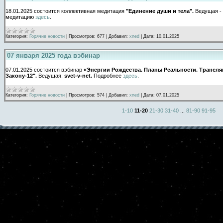
18.01.2025 состоится коллективная медитация
"Единение души и тела".
Ведущая 
медитацию
здесь
.
Категория:
Горячие новости
|
Просмотров:
677
|
Добавил:
xned
|
Дата:
10.01.2025
07 января 2025 года вэбинар
07.01.2025 состоится вэбинар
«Энергии Рождества. Планы Реальности. Трансля
Закону-12".
Ведущая:
svet-v-net.
Подробнее
здесь
.
Категория:
Горячие новости
|
Просмотров:
574
|
Добавил:
xned
|
Дата:
07.01.2025
1-10
11-20
21-30
31-40
...
81-90
91-95