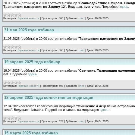
20.06.2025 (пятница) в 20:00 состоится вэбинар "
Взаимодействие с Миром. Сканд
Трансляция намерения по Закону-12".
Ведущая:
svet-v-net.
Подробнее
здесь
.
Категория:
Горячие новости
|
Просмотров:
566
|
Добавил:
xned
|
Дата:
16.06.2025
31 мая 2025 года вэбинар
31.05.2025 (суббота) в 20:00 состоится вэбинар "
Трансляция намерения по Закону
Категория:
Горячие новости
|
Просмотров:
563
|
Добавил:
xned
|
Дата:
28.05.2025
19 апреля 2025 года вэбинар
19.04.2025 (суббота) в 20:00 состоится вэбинар "
Свечение. Трансляция намерения
net.
Подробнее
здесь
.
Категория:
Горячие новости
|
Просмотров:
508
|
Добавил:
xned
|
Дата:
15.04.2025
12 апреля 2025 года коллективная медитация
12.04.2025 состоится коллективная медитация
"Очищение и исцеление астрально
тела"
. Ведущая -
lubasha
. Подробнее и запись на медитацию
здесь
.
Категория:
Горячие новости
|
Просмотров:
628
|
Добавил:
xned
|
Дата:
10.04.2025
15 марта 2025 года вэбинар