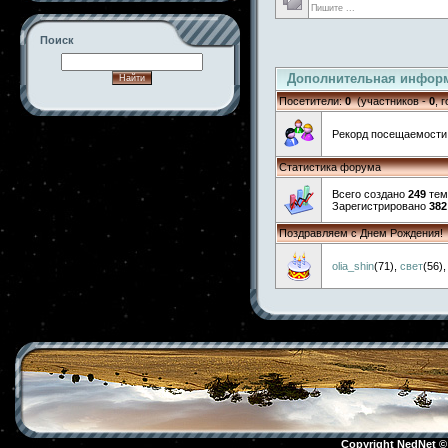
Пишите ...
Поиск
Дополнительная инфор
Посетители:
0
(участников -
0
, 
-->
Рекорд посещаемост
Статистика форума
Всего создано
249
тем
Зарегистрировано
382
Поздравляем с Днем Рождения!
olia_shin
(71)
,
свет
(56)
Copyright NedNet 