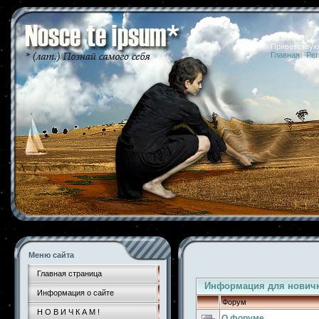
06.08.2026 
Приветствую
Главная
|
Рег
Меню сайта
Главная страница
Информация для нович
Информация о сайте
Форум
Н О В И Ч К А М !
О форуме