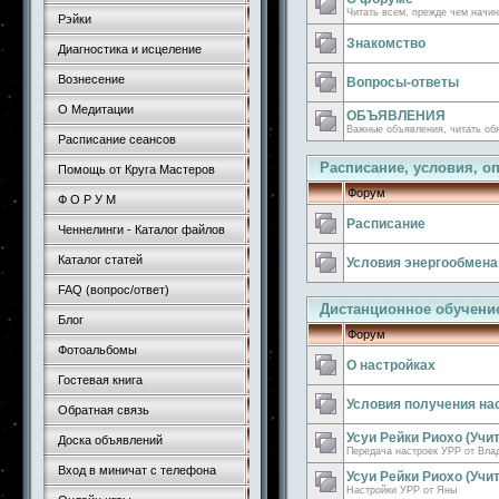
Читать всем, прежде чем начин
Рэйки
Знакомство
Диагностика и исцеление
Вознесение
Вопросы-ответы
О Медитации
ОБЪЯВЛЕНИЯ
Важные объявления, читать об
Расписание сеансов
Расписание, условия, опл
Помощь от Круга Мастеров
Форум
Ф О Р У М
Расписание
Ченнелинги - Каталог файлов
Каталог статей
Условия энергообмена
FAQ (вопрос/ответ)
Дистанционное обучени
Блог
Форум
Фотоальбомы
О настройках
Гостевая книга
Условия получения на
Обратная связь
Усуи Рейки Риохо (Учи
Доска объявлений
Передача настроек УРР от Вла
Вход в миничат с телефона
Усуи Рейки Риохо (Учит
Настройки УРР от Яны