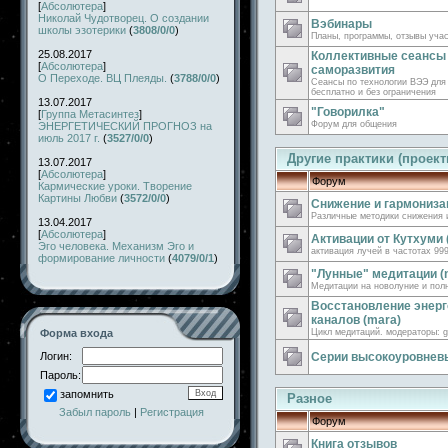
[
Абсолютера
]
Николай Чудотворец. О создании
Вэбинары
школы эзотерики
(
3808/0/0
)
Планы, программы, отзывы уча
25.08.2017
Коллективные сеансы
[
Абсолютера
]
саморазвития
О Переходе. ВЦ Плеяды.
(
3788/0/0
)
Сеансы по технологии ВЭЭ для
бесплатно и без ограничения
13.07.2017
"Говорилка"
[
Группа Метасинтез
]
Форум для общения
ЭНЕРГЕТИЧЕСКИЙ ПРОГНОЗ на
июль 2017 г.
(
3527/0/0
)
Другие практики (проект
13.07.2017
[
Абсолютера
]
Форум
Кармические уроки. Творение
Картины Любви
(
3572/0/0
)
Снижение и гармонизац
Различные методики снижения 
13.04.2017
[
Абсолютера
]
Активации от Кутхуми 
Эго человека. Механизм Эго и
активация лучей в частотах 999
формирование личности
(
4079/0/1
)
"Лунные" медитации (n
Медитации на новолуние и полн
Восстановление энерг
каналов (mara)
Форма входа
Цикл медитаций. модераторы: g
Логин:
Серии высокоуровневы
Пароль:
запомнить
Разное
Забыл пароль
|
Регистрация
Форум
Книга отзывов