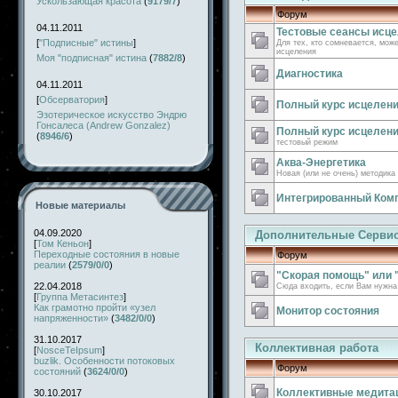
Ускользающая красота
(
9179/7
)
Форум
04.11.2011
Тестовые сеансы исц
[
"Подписные" истины
]
Для тех, кто сомневается, мож
исцеления
Моя "подписная" истина
(
7882/8
)
Диагностика
04.11.2011
[
Обсерватория
]
Полный курс исцелен
Эзотерическое искусство Эндрю
Гонсалеса (Andrew Gonzalez)
Полный курс исцелен
(
8946/6
)
тестовый режим
Аква-Энергетика
Новая (или не очень) методика
Интегрированный Ком
Новые материалы
04.09.2020
Дополнительные Серви
[
Том Кеньон
]
Переходные состояния в новые
Форум
реалии
(
2579/0/0
)
"Скорая помощь" или 
22.04.2018
Сюда входить, если Вам нужна
[
Группа Метасинтез
]
Как грамотно пройти «узел
Монитор состояния
напряженности»
(
3482/0/0
)
31.10.2017
Коллективная работа
[
NosceTeIpsum
]
buzlik. Особенности потоковых
Форум
состояний
(
3624/0/0
)
Коллективные медита
30.10.2017