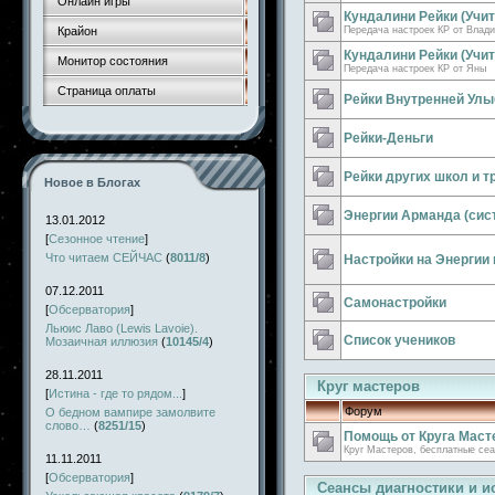
Онлайн игры
Кундалини Рейки (Учит
Крайон
Передача настроек КР от Влад
Кундалини Рейки (Учит
Монитор состояния
Передача настроек КР от Яны
Страница оплаты
Рейки Внутренней Улы
Рейки-Деньги
Рейки других школ и т
Новое в Блогах
Энергии Арманда (сис
13.01.2012
[
Сезонное чтение
]
Что читаем СЕЙЧАС
(
8011/8
)
Настройки на Энергии 
07.12.2011
Самонастройки
[
Обсерватория
]
Льюис Лаво (Lewis Lavoie).
Список учеников
Мозаичная иллюзия
(
10145/4
)
28.11.2011
Круг мастеров
[
Истина - где то рядом...
]
Форум
О бедном вампире замолвите
слово…
(
8251/15
)
Помощь от Круга Маст
Круг Мастеров, бесплатные сеа
11.11.2011
[
Обсерватория
]
Сеансы диагностики и и