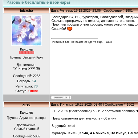
Разовые бесплатные вэбинары
lubasha
Дата: Четверг, 18.12.2025, 23:06 | Сообщение #
1801
Благодарю ВУ, ВС, Кураторов, Наблюдателей, Владими
Скачать программу не смогла, для меня это сложно.
Практики прошли очень хорошо, много энергии, ощуще
Спасибо!
"Истина в вас, не ищите её где-то еще. " Ошо
Канцлер
Группа: Высший Круг
Достижения:
*Учитель УРР (6)
Сообщений:
2268
Награды:
54
Репутация:
78
Статус:
Offline
xned
Дата: Пятница, 19.12.2025, 09:40 | Сообщение #
1802
21.12.2025 (Воскресенье) в 21:12 состоится вэбинар
"
Канцлер
Группа: Администраторы
Предполагаемая длительность - 60 минут.
Достижения:
Ведущий:
xned
Самый главный
Кураторы:
КиОн, КаИн, АА Михаил, Вл.Иисус, Вл.М
Сообщений:
5859