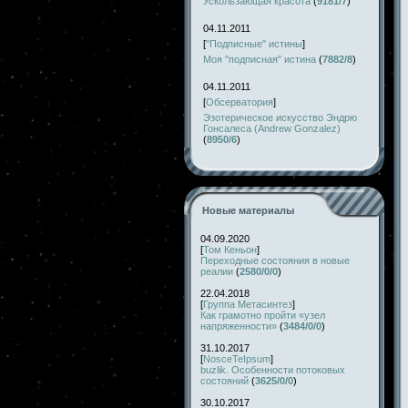
Ускользающая красота
(
9181/7
)
04.11.2011
[
"Подписные" истины
]
Моя "подписная" истина
(
7882/8
)
04.11.2011
[
Обсерватория
]
Эзотерическое искусство Эндрю
Гонсалеса (Andrew Gonzalez)
(
8950/6
)
Новые материалы
04.09.2020
[
Том Кеньон
]
Переходные состояния в новые
реалии
(
2580/0/0
)
22.04.2018
[
Группа Метасинтез
]
Как грамотно пройти «узел
напряженности»
(
3484/0/0
)
31.10.2017
[
NosceTeIpsum
]
buzlik. Особенности потоковых
состояний
(
3625/0/0
)
30.10.2017