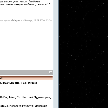
а и всех участников ! Глубокие ,
ые , очень интересно было ., скачала 1С
Мэрика
едактировал
-
Четверг, 22.01.2026, 13:38
08
ы реальности. Трансляция
 КаИн, Айна, Св. Николай Чудотворец,
истема, Иерархия Развития, Иерархия