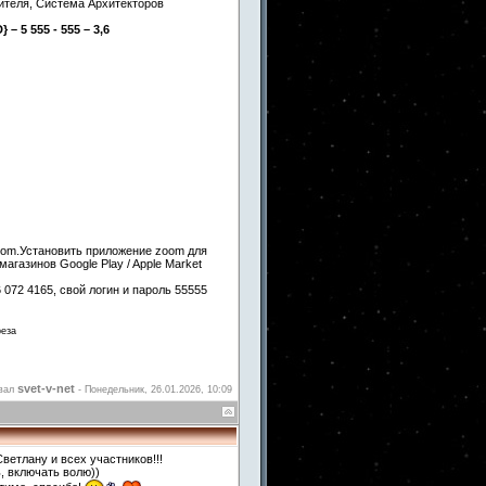
ителя, Система Архитекторов
} – 5 555 - 555 – 3,6
oom.Установить приложение zoom для
магазинов Google Play / Apple Market
072 4165, свой логин и пароль 55555
реза
svet-v-net
овал
-
Понедельник, 26.01.2026, 10:09
ветлану и всех участников!!!
, включать волю))