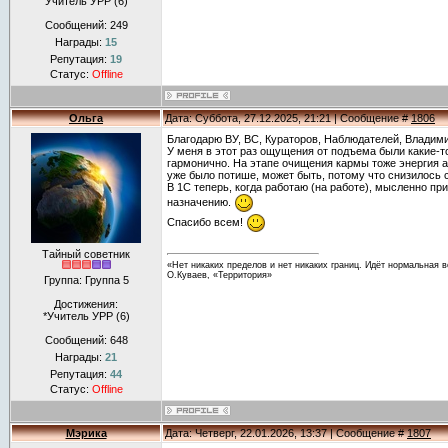
Учитель УРР (6)
Сообщений:
249
Награды:
15
Репутация:
19
Статус:
Offline
Ольга
Дата: Суббота, 27.12.2025, 21:21 | Сообщение #
1806
Благодарю ВУ, ВС, Кураторов, Наблюдателей, Владими
У меня в этот раз ощущения от подъема были какие-т
гармонично. На этапе очищения кармы тоже энергия а
уже было потише, может быть, потому что снизилось 
В 1С теперь, когда работаю (на работе), мысленно п
назначению.
Спасибо всем!
Тайный советник
«Нет никаких пределов и нет никаких границ. Идёт нормальная в
О.Куваев, «Территория»
Группа: Группа 5
Достижения:
*Учитель УРР (6)
Сообщений:
648
Награды:
21
Репутация:
44
Статус:
Offline
Мэрика
Дата: Четверг, 22.01.2026, 13:37 | Сообщение #
1807