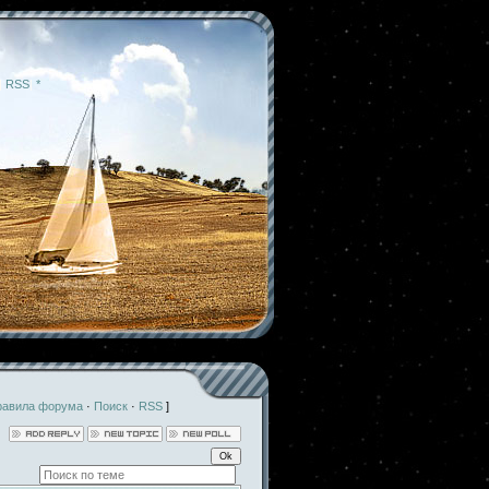
|
RSS
|
*
равила форума
·
Поиск
·
RSS
]