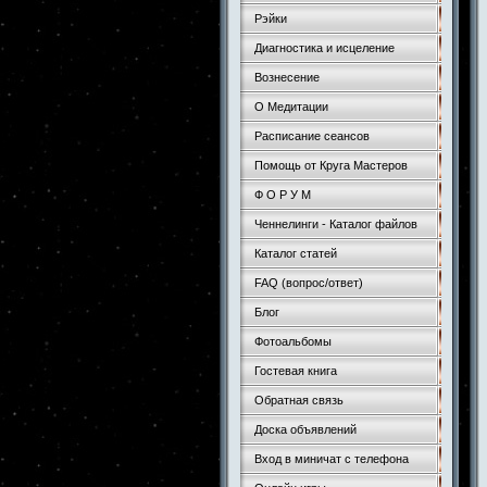
Рэйки
Диагностика и исцеление
Вознесение
О Медитации
Расписание сеансов
Помощь от Круга Мастеров
Ф О Р У М
Ченнелинги - Каталог файлов
Каталог статей
FAQ (вопрос/ответ)
Блог
Фотоальбомы
Гостевая книга
Обратная связь
Доска объявлений
Вход в миничат с телефона