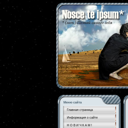
Меню сайта
Главная страница
Информация о сайте
Н О В И Ч К А М !