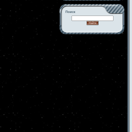
Поиск
-->