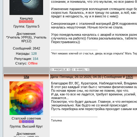
сознании, и понимала, что это мультик, но все равно б
Изменение параметров воплощения сплющило еще бо
скоростью. Казалось, я вся трещу по швам, а лоб, как
придет в негодность, ну и я вместе с ним))
Канцлер
Синхронизация с эталонной матрицей ДНК подровняла,
Группа: Группа 5
началась нешуточная. Ночью почти не спала.
Достижения:
Утро понедельника началось с аварий и поломок разн
*Учитель УРР(6), Учитель
случилось на работе)) Голова раскалывалась, таблетк
КР(12)
Перестраиваюсь))
Сообщений:
2642
Награды:
128
"Нет никаких ключей от счастья, дверь всегда открыта" Мать Те
Репутация:
154
Статус:
Offline
Ula
Дата: Пятница, 26.12.2025, 04:35 | Сообщение #
1805
Благодарю ВУ, ВС, Кураторов, Наблюдателей, Владими
В этот раз каждый этап был с четкими физическими 
По ночам яркие сны, но потом не помню, про что.
И да, как-то все не ладится, требует времени, усилий
ломается...
Посмотри, что будет дальше. Главное, и что интересн
эмоционально. Как будто не со мной происходит.
Пусть переборка или перестройка проходит самым к
Статский советник
Татьяна
Группа: Высший Круг
Достижения: