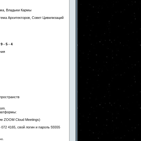
ема, Владыки Кармы
тема Архитекторов, Совет Цивилизаций
9 - 5 - 4
ния
пространств
oom.
платформы:
ние ZOOM Cloud Meetings)
072 4165, свой логин и пароль 55555
но.