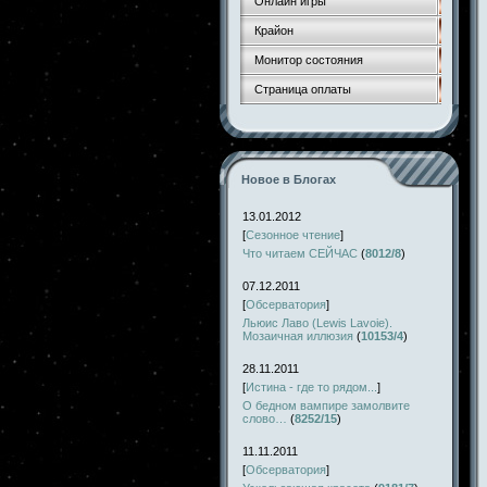
Онлайн игры
Крайон
Монитор состояния
Страница оплаты
Новое в Блогах
13.01.2012
[
Сезонное чтение
]
Что читаем СЕЙЧАС
(
8012/8
)
07.12.2011
[
Обсерватория
]
Льюис Лаво (Lewis Lavoie).
Мозаичная иллюзия
(
10153/4
)
28.11.2011
[
Истина - где то рядом...
]
О бедном вампире замолвите
слово…
(
8252/15
)
11.11.2011
[
Обсерватория
]