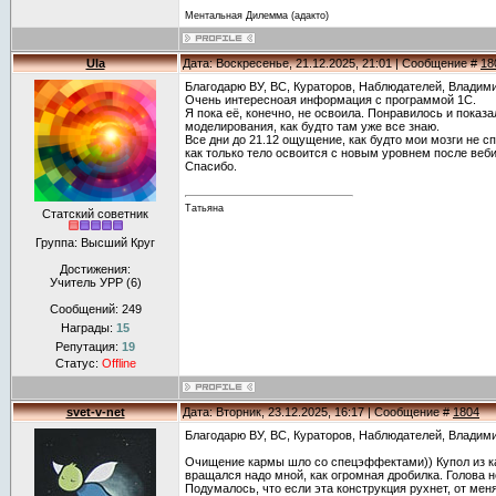
Ментальная Дилемма (адакто)
Ula
Дата: Воскресенье, 21.12.2025, 21:01 | Сообщение #
18
Благодарю ВУ, ВС, Кураторов, Наблюдателей, Владимир
Очень интересноая информация с программой 1С.
Я пока её, конечно, не освоила. Понравилось и показ
моделирования, как будто там уже все знаю.
Все дни до 21.12 ощущение, как будто мои мозги не с
как только тело освоится с новым уровнем после веб
Спасибо.
Татьяна
Статский советник
Группа: Высший Круг
Достижения:
Учитель УРР (6)
Сообщений:
249
Награды:
15
Репутация:
19
Статус:
Offline
svet-v-net
Дата: Вторник, 23.12.2025, 16:17 | Сообщение #
1804
Благодарю ВУ, ВС, Кураторов, Наблюдателей, Владими
Очищение кармы шло со спецэффектами)) Купол из к
вращался надо мной, как огромная дробилка. Голова 
Подумалось, что если эта конструкция рухнет, от меня