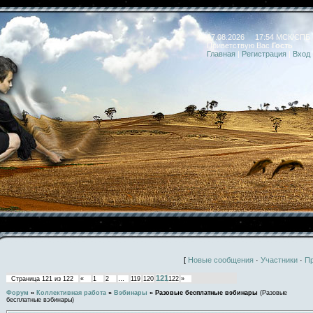
07.08.2026 17:54 МСК/СПБ
Приветствую Вас
Гость
Главная
|
Регистрация
|
Вход
[
Новые сообщения
·
Участники
·
П
121
Страница
121
из
122
«
1
2
…
119
120
122
»
Форум
»
Коллективная работа
»
Вэбинары
»
Разовые бесплатные вэбинары
(Разовые
бесплатные вэбинары)