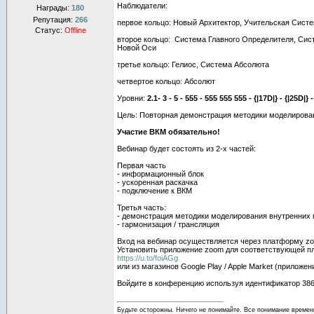
Наблюдатели:
Награды:
180
Репутация:
266
первое кольцо: Новый Архитектор, Учительская Сист
Статус:
Offline
второе кольцо: Система Главного Определителя, Сис
Новой Оси
третье кольцо: Гелиос, Система Абсолюта
четвертое кольцо: Абсолют
Уровни:
2.1- 3 - 5 - 555 - 555 555 555 - {|17D|} - {|25D|} - 
Цель: Повторная демонстрация методики моделирова
Участие ВКМ обязательно!
Вебинар будет состоять из 2-х частей:
Первая часть
- информационный блок
- ускоренная раскачка
- подключение к ВКМ
Третья часть:
- демонстрация методики моделирования внутренних 
- гармонизация / трансляция
Вход на вебинар осуществляется через платформу z
Установить приложение zoom для соответствующей 
https://u.to/foiAGg
или из магазинов Google Play / Apple Market (приложе
Войдите в конференцию используя идентификатор 386 
Будьте осторожны. Ничего не понимайте. Все понимание времен