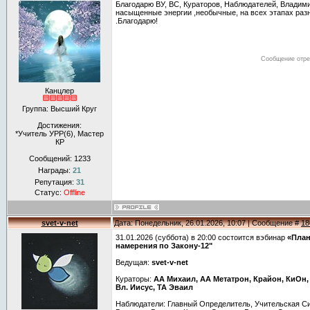
Благодарю ВУ, ВС, Кураторов, Наблюдателей, Владимир
насыщенные энергии ,необычные, на всех этапах разн
.Благодарю!
Сообщение отр
Канцлер
Группа: Высший Круг
Достижения:
*Учитель УРР(6), Мастер
КР
Сообщений:
1233
Награды:
21
Репутация:
31
Статус:
Offline
svet-v-net
Дата: Понедельник, 26.01.2026, 10:07 | Сообщение #
18
31.01.2026 (суббота) в 20:00 состоится вэбинар
«План
намерения по Закону-12"
Ведущая:
svet-v-net
Кураторы:
АА Михаил, АА Метатрон, Крайон, КиОн,
Вл. Иисус, ТА Эваил
Наблюдатели: Главный Определитель, Учительская С