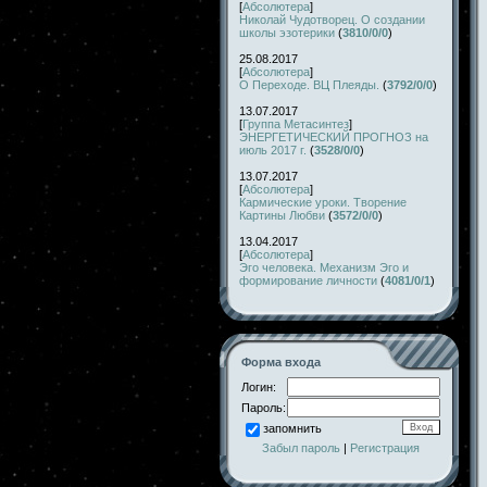
[
Абсолютера
]
Николай Чудотворец. О создании
школы эзотерики
(
3810/0/0
)
25.08.2017
[
Абсолютера
]
О Переходе. ВЦ Плеяды.
(
3792/0/0
)
13.07.2017
[
Группа Метасинтез
]
ЭНЕРГЕТИЧЕСКИЙ ПРОГНОЗ на
июль 2017 г.
(
3528/0/0
)
13.07.2017
[
Абсолютера
]
Кармические уроки. Творение
Картины Любви
(
3572/0/0
)
13.04.2017
[
Абсолютера
]
Эго человека. Механизм Эго и
формирование личности
(
4081/0/1
)
Форма входа
Логин:
Пароль:
запомнить
Забыл пароль
|
Регистрация