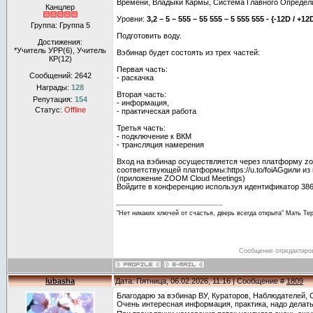
Времени, Владыки Кармы, Система Главного Определ
Канцлер
Уровни:
3,2 – 5 – 555 – 55 555 – 5 555 555 - {-12D / +12D
Группа: Группа 5
Подготовить воду.
Достижения:
*Учитель УРР(6), Учитель
Вэбинар будет состоять из трех частей:
КР(12)
Первая часть:
Сообщений:
2642
- раскачка
Награды:
128
Вторая часть:
Репутация:
154
- информация,
Статус:
Offline
- практическая работа
Третья часть:
- подключение к ВКМ
- трансляция намерения
Вход на вэбинар осуществляется через платформу z
соответствующей платформы:https://u.to/foiAGgили из 
(приложение ZOOM Cloud Meetings)
Войдите в конференцию используя идентификатор 386 
"Нет никаких ключей от счастья, дверь всегда открыта" Мать Те
Сообщение отредактир
lubasha
Дата: Пятница, 06.02.2026, 11:16 | Сообщение #
1809
Благодарю за вэбинар ВУ, Кураторов, Наблюдателей, С
Очень интересная информация, практика, надо делать