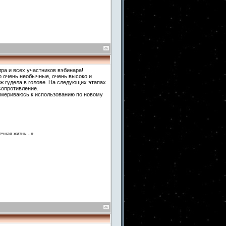
ра и всех участников вэбинара!
о очень необычные, очень высоко и
ж гудела в голове. На следующих этапах
сопротивление.
римериваюсь к использованию по новому
ечная жизнь...»