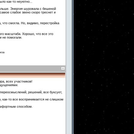
ыло как-то неуютно...
льше. Энергия шуровала с бешеной
 самое слабое звено скоро треснет и
 что смогла. Но, видимо, перестройка
ого масштаба. Хорошо, что все это
и не помогали.
реза
ра, всех участников!
ощущениями.
, переосмыслений, решений, все буксует,
о, как-то все воспринимается не слишком
омфортным способом.