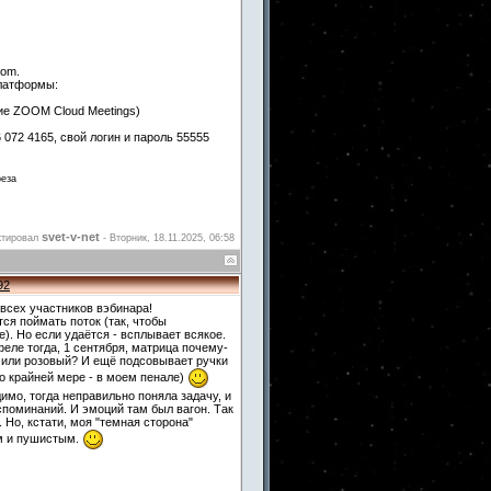
oom.
платформы:
ние ZOOM Cloud Meetings)
072 4165, свой логин и пароль 55555
реза
svet-v-net
ктировал
-
Вторник, 18.11.2025, 06:58
92
 всех участников вэбинара!
ся поймать поток (так, чтобы
е). Но если удаётся - всплывает всякое.
феле тогда, 1 сентября, матрица почему-
й или розовый? И ещё подсовывает ручки
по крайней мере - в моем пенале)
имо, тогда неправильно поняла задачу, и
поминаний. И эмоций там был вагон. Так
 Но, кстати, моя "темная сторона"
ым и пушистым.