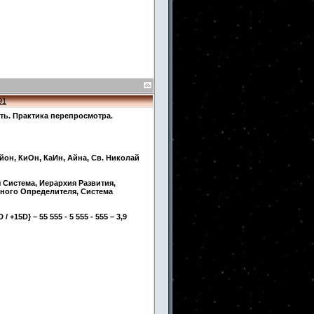
91
ть. Практика перепросмотра.
йон, КиОн, КаИн, Айна, Св. Николай
 Система, Иерархия Развития,
ного Определителя, Система
D / +15D} – 55 555 - 5 555 - 555 – 3,9