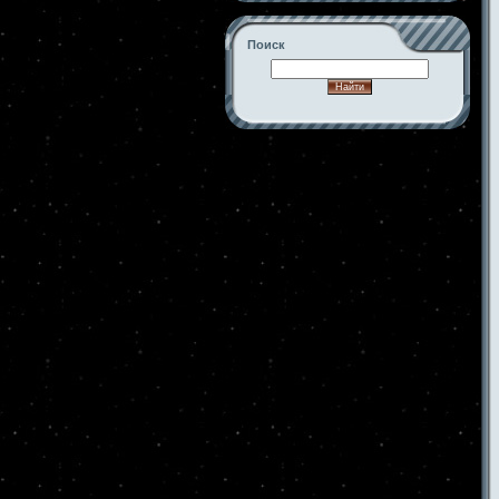
Поиск
-->