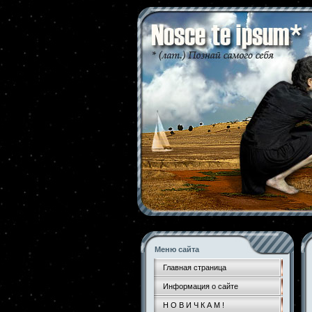
Меню сайта
Главная страница
Информация о сайте
Н О В И Ч К А М !