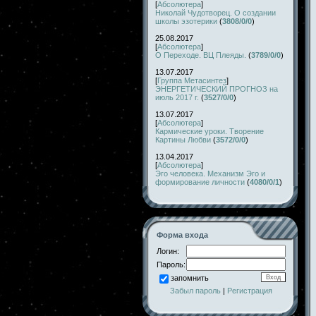
[
Абсолютера
]
Николай Чудотворец. О создании
школы эзотерики
(
3808/0/0
)
25.08.2017
[
Абсолютера
]
О Переходе. ВЦ Плеяды.
(
3789/0/0
)
13.07.2017
[
Группа Метасинтез
]
ЭНЕРГЕТИЧЕСКИЙ ПРОГНОЗ на
июль 2017 г.
(
3527/0/0
)
13.07.2017
[
Абсолютера
]
Кармические уроки. Творение
Картины Любви
(
3572/0/0
)
13.04.2017
[
Абсолютера
]
Эго человека. Механизм Эго и
формирование личности
(
4080/0/1
)
Форма входа
Логин:
Пароль:
запомнить
Забыл пароль
|
Регистрация