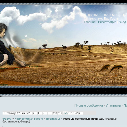
06.08.2026 16:37 МСК/СПБ
Приветствую Вас
Гость
Главная
|
Регистрация
|
Вход
[
Новые сообщения
·
Участники
·
П
120
Страница
120
из
122
«
1
2
…
118
119
121
122
»
Форум
»
Коллективная работа
»
Вэбинары
»
Разовые бесплатные вэбинары
(Разовые
бесплатные вэбинары)