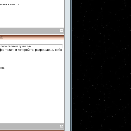
ечная жизнь...»
93
я было белым и пушистым.
 фантазия, в которой ты разрешаешь себе
реза