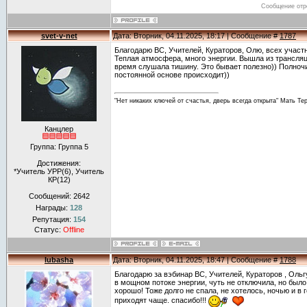
Сообщение отр
svet-v-net
Дата: Вторник, 04.11.2025, 18:17 | Сообщение #
1787
Благодарю ВС, Учителей, Кураторов, Олю, всех участ
Теплая атмосфера, много энергии. Вышла из трансля
время слушала тишину. Это бывает полезно)) Полночи
постоянной основе происходит))
"Нет никаких ключей от счастья, дверь всегда открыта" Мать Те
Канцлер
Группа: Группа 5
Достижения:
*Учитель УРР(6), Учитель
КР(12)
Сообщений:
2642
Награды:
128
Репутация:
154
Статус:
Offline
lubasha
Дата: Вторник, 04.11.2025, 18:47 | Сообщение #
1788
Благодарю за вэбинар ВС, Учителей, Кураторов , Ольг
в мощном потоке энергии, чуть не отключила, но было
хорошо! Тоже долго не спала, не хотелось, ночью и в 
приходят чаще. спасибо!!!