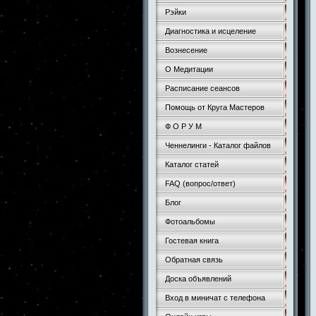
Рэйки
Диагностика и исцеление
Вознесение
О Медитации
Расписание сеансов
Помощь от Круга Мастеров
Ф О Р У М
Ченнелинги - Каталог файлов
Каталог статей
FAQ (вопрос/ответ)
Блог
Фотоальбомы
Гостевая книга
Обратная связь
Доска объявлений
Вход в миничат с телефона