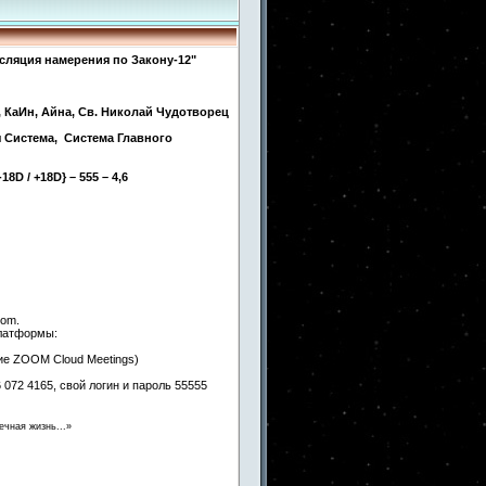
сляция намерения по Закону-12"
, КаИн, Айна, Св. Николай Чудотворец
 Система, Система Главного
{-18D / +18D} – 555 – 4,6
oom.
платформы:
ние ZOOM Cloud Meetings)
072 4165, свой логин и пароль 55555
ечная жизнь...»