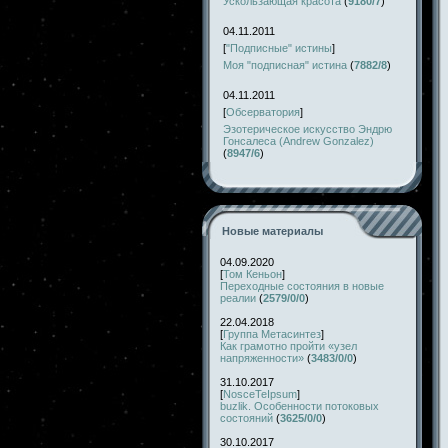
Ускользающая красота
(
9180/7
)
04.11.2011
[
"Подписные" истины
]
Моя "подписная" истина
(
7882/8
)
04.11.2011
[
Обсерватория
]
Эзотерическое искусство Эндрю
Гонсалеса (Andrew Gonzalez)
(
8947/6
)
Новые материалы
04.09.2020
[
Том Кеньон
]
Переходные состояния в новые
реалии
(
2579/0/0
)
22.04.2018
[
Группа Метасинтез
]
Как грамотно пройти «узел
напряженности»
(
3483/0/0
)
31.10.2017
[
NosceTeIpsum
]
buzlik. Особенности потоковых
состояний
(
3625/0/0
)
30.10.2017