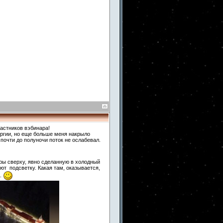
частников вэбинара!
ергии, но еще больше меня накрыло
почти до полуночи поток не ослабевал.
ры сверху, явно сделанную в холодный
яют подсветку. Какая там, оказывается,
ы.