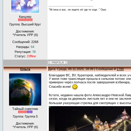
"Истина в вас, не ищите её где-то еще. " Ошо
Канцлер
Группа: Высший Круг
Достижения:
*Учитель УРР (6)
Сообщений:
2268
Награды:
54
Репутация:
78
Статус:
Offline
Ольга
Дата: Среда, 05.11.2025, 18:39 | Сообщение #
1789
Благодарю ВС, ВУ, Кураторов, наблюдателей и всех у
У меня тоже трансляция прошла в сильном потоке эн
примерно через полчаса после завершения вэбинара, 
Спасибо всем!
Кстати, недавно нашла фото Александро-Невской Лав
сезон, когда на деревьях листьев нет и они не заслон
большая указующая стрелка для смотрящих с высот
Тайный советник
Группа: Группа 5
Достижения:
*Учитель УРР (6)