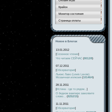
Онлайн игры
Крайон
Монитор состояния
Страница оплаты
Новое в Блогах
13.01.2012
[
Сезонное чтение
]
Что читаем СЕЙЧАС
(
8012/8
)
07.12.2011
[
Обсерватория
]
Льюис Лаво (Lewis Lavoie).
Мозаичная иллюзия
(
10146/4
)
28.11.2011
[
Истина - где то рядом...
]
О бедном вампире замолвите
слово…
(
8252/15
)
11.11.2011
[
Обсерватория
]