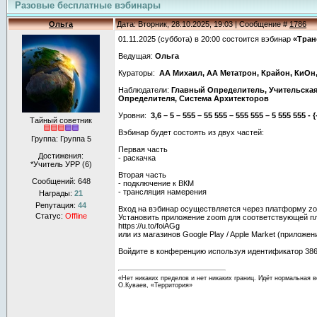
Разовые бесплатные вэбинары
Ольга
Дата: Вторник, 28.10.2025, 19:03 | Сообщение #
1786
01.11.2025 (суббота) в 20:00 состоится вэбинар
«Тран
Ведущая:
Ольга
Кураторы:
АА Михаил, АА Метатрон, Крайон, КиОн
Наблюдатели:
Главный Определитель, Учительская
Определителя, Система Архитекторов
Уровни:
3,6 – 5 – 555 – 55 555 – 555 555 – 5 555 555 - 
Тайный советник
Вэбинар будет состоять из двух частей:
Группа: Группа 5
Первая часть
Достижения:
- раскачка
*Учитель УРР (6)
Вторая часть
Сообщений:
648
- подключение к ВКМ
- трансляция намерения
Награды:
21
Репутация:
44
Вход на вэбинар осуществляется через платформу z
Статус:
Offline
Установить приложение zoom для соответствующей 
https://u.to/foiAGg
или из магазинов Google Play / Apple Market (приложе
Войдите в конференцию используя идентификатор 386 
«Нет никаких пределов и нет никаких границ. Идёт нормальная в
О.Куваев, «Территория»