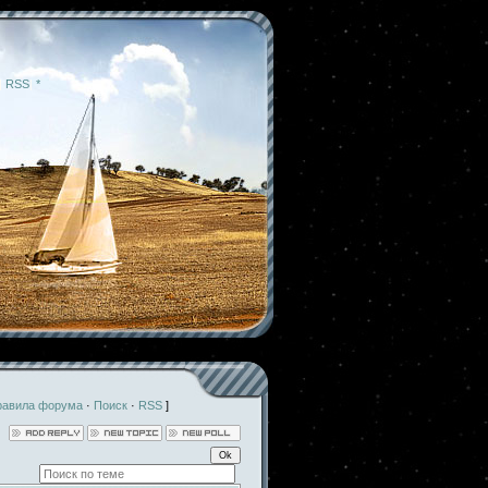
|
RSS
|
*
равила форума
·
Поиск
·
RSS
]