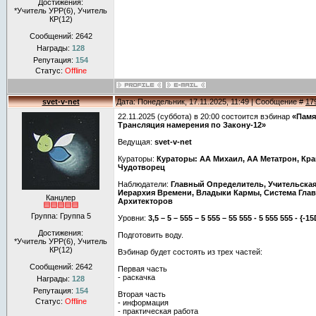
Достижения:
*Учитель УРР(6), Учитель
КР(12)
Сообщений:
2642
Награды:
128
Репутация:
154
Статус:
Offline
svet-v-net
Дата: Понедельник, 17.11.2025, 11:49 | Сообщение #
17
22.11.2025 (суббота) в 20:00 состоится вэбинар
«Памя
Трансляция намерения по Закону-12»
Ведущая:
svet-v-net
Кураторы:
Кураторы: АА Михаил, АА Метатрон, Кра
Чудотворец
Наблюдатели:
Главный Определитель, Учительская
Иерархия Времени, Владыки Кармы, Система Глав
Канцлер
Архитекторов
Группа: Группа 5
Уровни:
3,5 – 5 – 555 – 5 555 – 55 555 - 5 555 555 - {-15
Достижения:
Подготовить воду.
*Учитель УРР(6), Учитель
КР(12)
Вэбинар будет состоять из трех частей:
Сообщений:
2642
Первая часть
- раскачка
Награды:
128
Репутация:
154
Вторая часть
Статус:
Offline
- информация
- практическая работа