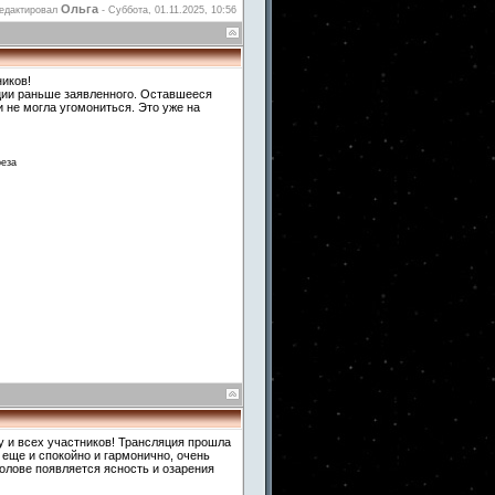
Ольга
едактировал
-
Суббота, 01.11.2025, 10:56
ников!
ции раньше заявленного. Оставшееся
 не могла угомониться. Это уже на
реза
у и всех участников! Трансляция прошла
 еще и спокойно и гармонично, очень
голове появляется ясность и озарения