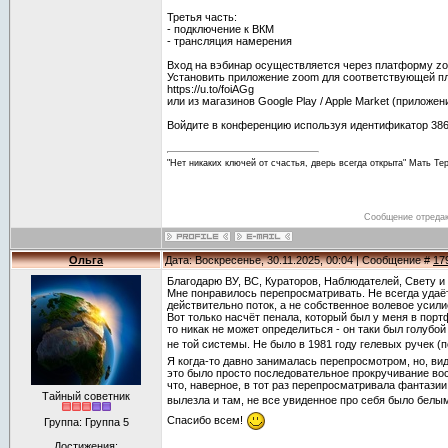
Третья часть:
- подключение к ВКМ
- трансляция намерения
Вход на вэбинар осуществляется через платформу z
Установить приложение zoom для соответствующей 
https://u.to/foiAGg
или из магазинов Google Play / Apple Market (приложе
Войдите в конференцию используя идентификатор 386 
"Нет никаких ключей от счастья, дверь всегда открыта" Мать Те
Сообщение отреда
Ольга
Дата: Воскресенье, 30.11.2025, 00:04 | Сообщение #
17
Благодарю ВУ, ВС, Кураторов, Наблюдателей, Свету и
Мне понравилось перепросматривать. Не всегда удаёт
действительно поток, а не собственное волевое усили
Вот только насчёт пенала, который был у меня в порт
то никак не может определиться - он таки был голубо
не той системы. Не было в 1981 году гелевых ручек (
Я когда-то давно занималась перепросмотром, но, вид
это было просто последовательное прокручивание вос
что, наверное, в тот раз перепросматривала фантазии.
Тайный советник
вылезла и там, не все увиденное про себя было бел
Спасибо всем!
Группа: Группа 5
Достижения: