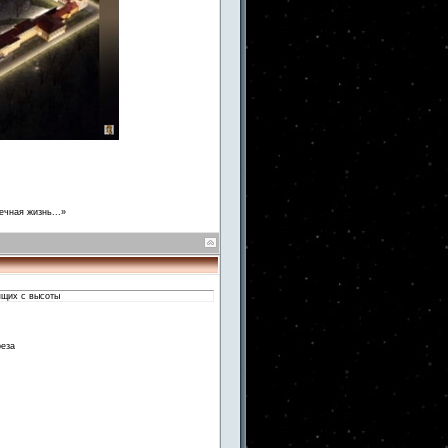
ечная жизнь...»
ящих с высоты
реза