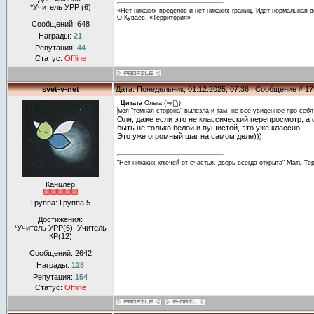
*Учитель УРР (6)
«Нет никаких пределов и нет никаких границ. Идёт нормальная в
О.Куваев, «Территория»
Сообщений:
648
Награды:
21
Репутация:
44
Статус:
Offline
svet-v-net
Дата: Понедельник, 01.12.2025, 07:36 | Сообщение #
17
Цитата
Ольга
(
)
моя "темная сторона" вылезла и там, не все увиденное про себ
Оля, даже если это не классический перепросмотр, а
быть не только белой и пушистой, это уже классно!
Это уже огромный шаг на самом деле)))
"Нет никаких ключей от счастья, дверь всегда открыта" Мать Те
Канцлер
Группа: Группа 5
Достижения:
*Учитель УРР(6), Учитель
КР(12)
Сообщений:
2642
Награды:
128
Репутация:
154
Статус:
Offline