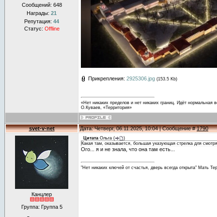
Сообщений:
648
Награды:
21
Репутация:
44
Статус:
Offline
Прикрепления:
2925306.jpg
(153.5 Kb)
«Нет никаких пределов и нет никаких границ. Идёт нормальная в
О.Куваев, «Территория»
svet-v-net
Дата: Четверг, 06.11.2025, 10:04 | Сообщение #
1790
Цитата
Ольга
(
)
Какая там, оказывается, большая указующая стрелка для смотр
Ого... я и не знала, что она там есть...
"Нет никаких ключей от счастья, дверь всегда открыта" Мать Те
Канцлер
Группа: Группа 5