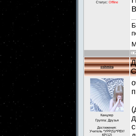
П
Статус:
Offline
В
Б
п
М
Д
oshmira
С
о
п
(
Канцлер
д
Группа: Друзья
с
Достижения:
Учитель *УРР(5)/*РВУ/
д
КР(12)