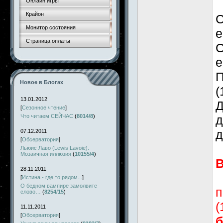
Онлайн игры
Крайон
С
Монитор состояния
е
Страница оплаты
С
е
П
Новое в Блогах
(
13.01.2012
Д
[
Сезонное чтение
]
Что читаем СЕЙЧАС
(
8014/8
)
д
д
07.12.2011
[
Обсерватория
]
Льюис Лаво (Lewis Lavoie).
Мозаичная иллюзия
(
10155/4
)
В
28.11.2011
[
Истина - где то рядом...
]
О бедном вампире замолвите
п
слово…
(
8254/15
)
(
11.11.2011
[
Обсерватория
]
б