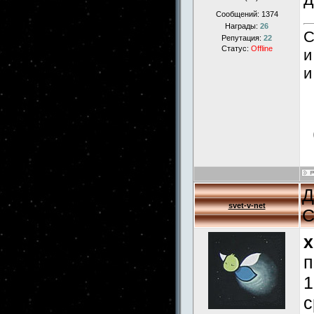
Сообщений:
1374
Награды:
26
С
Репутация:
22
Статус:
Offline
и
и
Д
svet-v-net
С
x
п
1
с