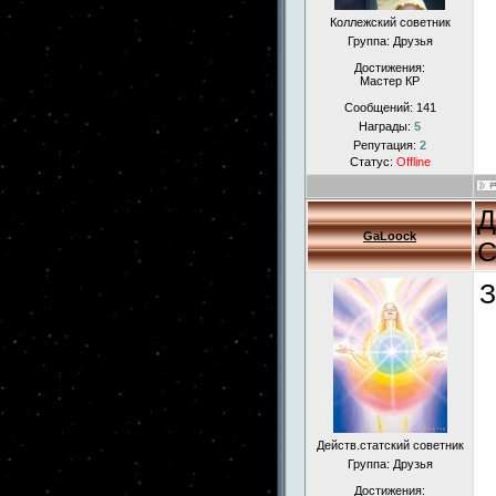
Коллежский советник
Группа: Друзья
Достижения:
Мастер КР
Сообщений:
141
Награды:
5
Репутация:
2
Статус:
Offline
Д
GaLoock
С
З
Действ.статский советник
Группа: Друзья
Достижения: