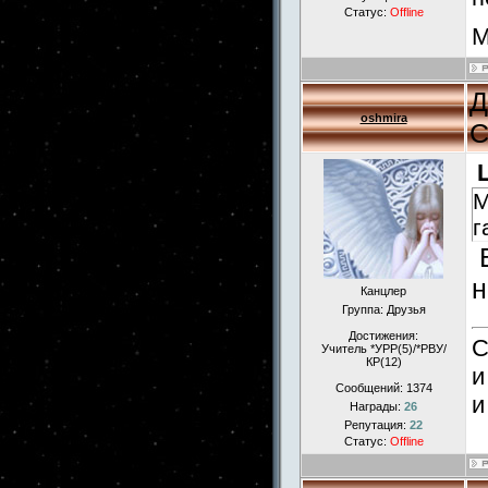
Статус:
Offline
М
Д
oshmira
С
М
г
В
н
Канцлер
Группа: Друзья
Достижения:
С
Учитель *УРР(5)/*РВУ/
КР(12)
и
Сообщений:
1374
и
Награды:
26
Репутация:
22
Статус:
Offline