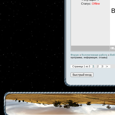
Статус:
Offline
Форум
»
Коллективная работа
»
Вэб
программа, информация, отзывы)
1
Страница
1
из
3
2
3
»