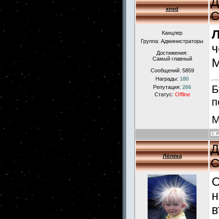
Д
xned
С
Л
Канцлер
Группа: Администраторы
ч
Достижения:
Самый главный
М
Сообщений:
5859
Награды:
180
Б
Репутация:
266
Статус:
Offline
п
М
Д
Лёлёка
С
О
н
в