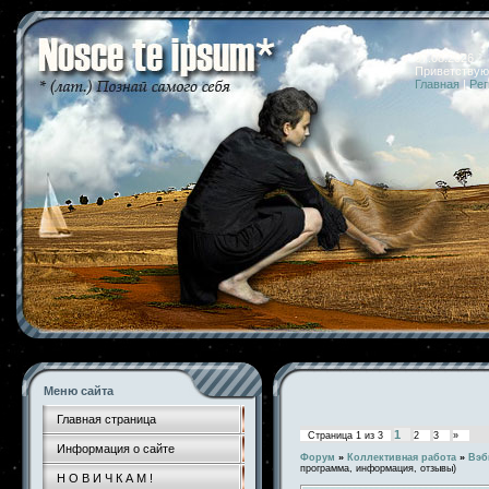
07.08.2026 
Приветствую
Главная
|
Рег
Меню сайта
Главная страница
1
Страница
1
из
3
2
3
»
Информация о сайте
Форум
»
Коллективная работа
»
Вэб
программа, информация, отзывы)
Н О В И Ч К А М !