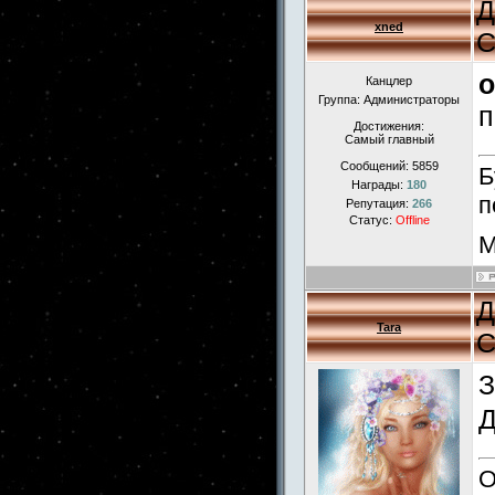
Д
xned
С
o
Канцлер
Группа: Администраторы
п
Достижения:
Самый главный
Сообщений:
5859
Б
Награды:
180
п
Репутация:
266
Статус:
Offline
М
Д
Tara
С
З
Д