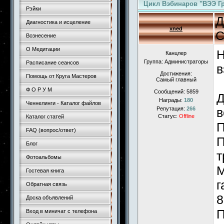
Цикл Вэбинаров "ВЭЭ Гр
Рэйки
Д
Диагностика и исцеление
xned
С
Вознесение
О Медитации
Н
Канцлер
Группа: Администраторы
Расписание сеансов
в
Достижения:
Помощь от Круга Мастеров
Самый главный
Ф О Р У М
Сообщений:
5859
Д
Награды:
180
Ченнелинги - Каталог файлов
Репутация:
266
в
Статус:
Offline
Каталог статей
П
FAQ (вопрос/ответ)
П
Блог
т
Фотоальбомы
М
Гостевая книга
г
Обратная связь
8
Доска объявлений
П
Вход в миничат с телефона