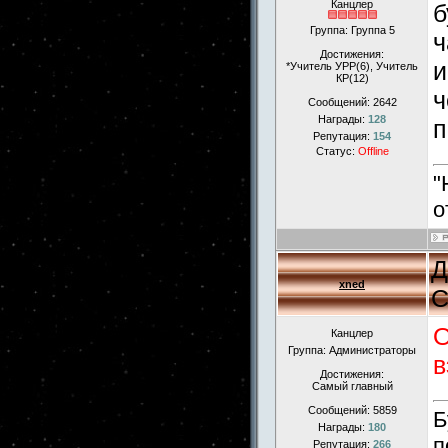
Канцлер
б
Группа: Группа 5
ч
Достижения:
и
*Учитель УРР(6), Учитель
КР(12)
ч
Сообщений:
2642
Награды:
128
п
Репутация:
154
Статус:
Offline
"
о
Д
xned
С
О
Канцлер
Группа: Администраторы
в
Достижения:
Самый главный
Сообщений:
5859
Б
Награды:
180
п
Репутация:
266