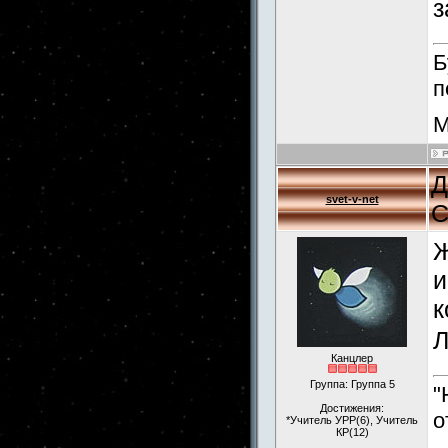
з
Б
п
М
Д
svet-v-net
С
Ж
и
к
Л
Канцлер
Группа: Группа 5
"
Достижения:
о
*Учитель УРР(6), Учитель
КР(12)