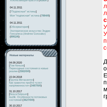
Ускользающая красота
(
9183/7
)
л
04.11.2011
л
[
"Подписные" истины
]
Моя "подписная" истина
(
7884/8
)
с
04.11.2011
У
[
Обсерватория
]
Эзотерическое искусство Эндрю
У
Гонсалеса (Andrew Gonzalez)
(
8952/6
)
п
с
Новые материалы
Д
04.09.2020
[
Том Кеньон
]
о
Переходные состояния в новые
реалии
(
2582/0/0
)
Е
22.04.2018
[
Группа Метасинтез
]
п
Как грамотно пройти «узел
напряженности»
(
3487/0/0
)
м
31.10.2017
[
NosceTeIpsum
]
г
buzlik. Особенности потоковых
состояний
(
3627/0/0
)
30.10.2017