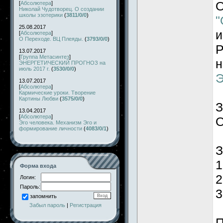
О
[
Абсолютера
]
Николай Чудотворец. О создании
школы эзотерики
(
3811/0/0
)
"
25.08.2017
и
[
Абсолютера
]
О Переходе. ВЦ Плеяды.
(
3793/0/0
)
Р
13.07.2017
[
Группа Метасинтез
]
н
ЭНЕРГЕТИЧЕСКИЙ ПРОГНОЗ на
июль 2017 г.
(
3530/0/0
)
Э
13.07.2017
[
Абсолютера
]
Кармические уроки. Творение
Картины Любви
(
3575/0/0
)
З
13.04.2017
[
Абсолютера
]
О
Эго человека. Механизм Эго и
формирование личности
(
4083/0/1
)
З
1
Форма входа
2
Логин:
Пароль:
3
запомнить
Забыл пароль
|
Регистрация
П