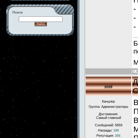
-
Поиск
-
-
-->
Б
п
М
Д
xned
С
В
Канцлер
Группа: Администраторы
П
Достижения:
Самый главный
В
Сообщений:
5859
Награды:
180
Репутация:
266