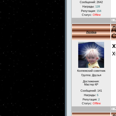
Сообщений:
2642
Награды:
128
Репутация:
154
Статус:
Offline
Д
Лёлёка
С
x
х
Коллежский советник
Группа: Друзья
Достижения:
Мастер КР
Сообщений:
141
Награды:
5
Репутация:
2
Статус:
Offline