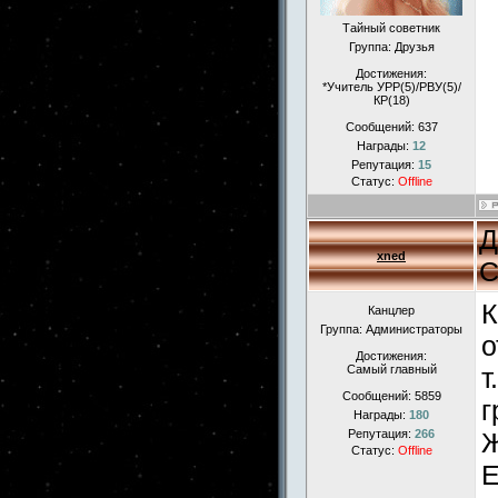
Тайный советник
Группа: Друзья
Достижения:
*Учитель УРР(5)/РВУ(5)/
КР(18)
Сообщений:
637
Награды:
12
Репутация:
15
Статус:
Offline
Д
xned
С
К
Канцлер
Группа: Администраторы
о
Достижения:
Самый главный
т
Сообщений:
5859
г
Награды:
180
Репутация:
266
Ж
Статус:
Offline
Е