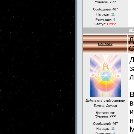
*Учитель УРР
Сообщений:
467
Награды:
11
Репутация:
9
Статус:
Offline
Д
GaLoock
С
Д
з
л
В
Действ.статский советник
в
Группа: Друзья
и
Достижения:
*Учитель УРР
н
Сообщений:
467
М
Награды:
11
Репутация:
9