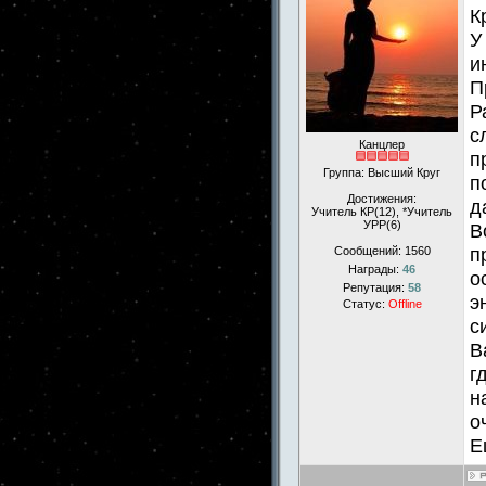
К
У
и
П
Р
с
Канцлер
п
Группа: Высший Круг
п
Достижения:
д
Учитель КР(12), *Учитель
УРР(6)
В
п
Сообщений:
1560
Награды:
46
о
Репутация:
58
э
Статус:
Offline
с
В
г
н
о
Е