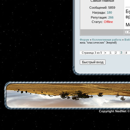
Самый главный
Сообщений:
5859
Б
Награды:
180
в
Репутация:
266
Статус:
Offline
М
Форум
»
Коллективная работа
»
Вэб
жизь "классических" Энергий)
3
Страница
3
из
5
«
1
2
4
Copyright NedNet 