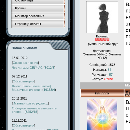
Онлайн игры
В
Крайон
п
Монитор состояния
н
э
Страница оплаты
с
п
Канцлер
п
Группа: Высший Круг
Новое в Блогах
Достижения:
*Учитель УРР(6), Учитель
13.01.2012
КР(12)
[
Сезонное чтение
]
Сообщений:
1573
Что читаем СЕЙЧАС
(
8012/8
)
Награды:
34
Репутация:
57
07.12.2011
Статус:
Offline
[
Обсерватория
]
Льюис Лаво (Lewis Lavoie).
Мозаичная иллюзия
(
10153/4
)
Д
GaLoock
28.11.2011
В
[
Истина - где то рядом...
]
П
О бедном вампире замолвите
слово…
(
8252/15
)
с
н
11.11.2011
[
Обсерватория
]