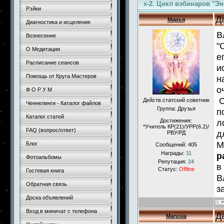
x-2. Цикл вэбинаров "Э
Рэйки
Д
Марья
Диагностика и исцеление
В
Вознесение
"
О Медитации
е
Расписание сеансов
и
Помощь от Круга Мастеров
н
о
Ф О Р У М
С
Действ.статский советник
Ченнелинги - Каталог файлов
Группа: Друзья
п
Каталог статей
Достижения:
л
*Учитель КР(21)/УРР(6.2)/
FAQ (вопрос/ответ)
д
РВУ/РД
М
Блог
Сообщений:
405
Награды:
11
р
Фотоальбомы
Репутация:
24
в
Статус:
Offline
Гостевая книга
В
Обратная связь
з
Доска объявлений
Вход в миничат с телефона
Д
Marusia