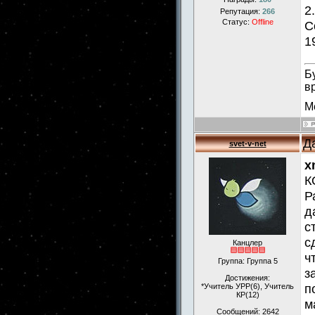
2
Репутация:
266
Статус:
Offline
С
1
Б
в
М
Д
svet-v-net
x
К
Р
д
с
с
Канцлер
ч
Группа: Группа 5
з
Достижения:
п
*Учитель УРР(6), Учитель
КР(12)
м
Сообщений:
2642