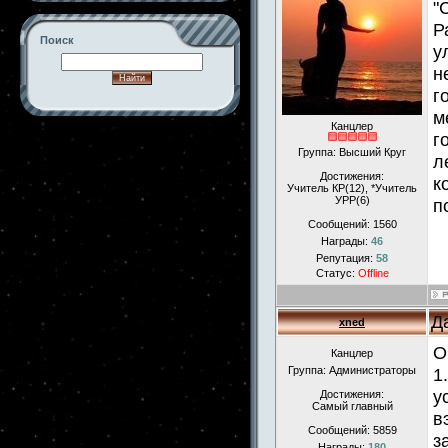
"
Р
Поиск
у
н
г
м
Канцлер
-->
г
Группа: Высший Круг
л
Достижения:
к
Учитель КР(12), *Учитель
УРР(6)
п
Сообщений:
1560
Награды:
46
Репутация:
58
Статус:
Offline
Д
xned
О
Канцлер
Группа: Администраторы
1
у
Достижения:
Самый главный
в
Сообщений:
5859
з
Награды:
180