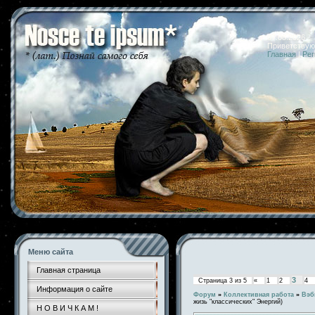
07.08.2026 
Приветствую
Главная
|
Рег
Меню сайта
Главная страница
3
Страница
3
из
5
«
1
2
4
Информация о сайте
Форум
»
Коллективная работа
»
Вэб
жизь "классических" Энергий)
Н О В И Ч К А М !