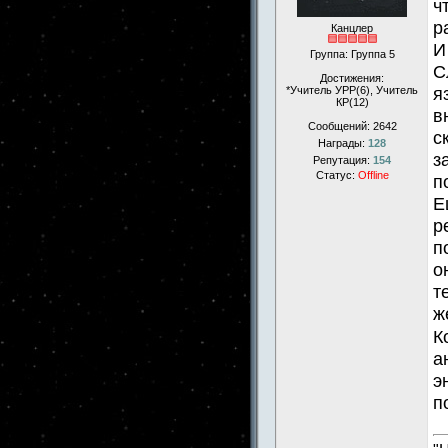
ч
р
Канцлер
И
Группа: Группа 5
С
Достижения:
я
*Учитель УРР(6), Учитель
КР(12)
в
Сообщений:
2642
с
Награды:
128
з
Репутация:
154
Статус:
Offline
п
Е
р
п
о
т
ж
К
а
э
п