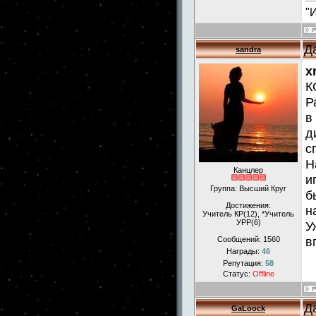
"
Д
sandra
x
К
Р
в
д
с
Н
Канцлер
и
Группа: Высший Круг
б
Достижения:
н
Учитель КР(12), *Учитель
УРР(6)
У
в
Сообщений:
1560
Награды:
46
Репутация:
58
Статус:
Offline
Д
GaLoock