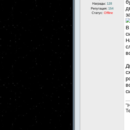
б
Награды:
128
д
Репутация:
154
Статус:
Offline
з
В
с
Н
с
в
Д
с
р
в
с
"
Т