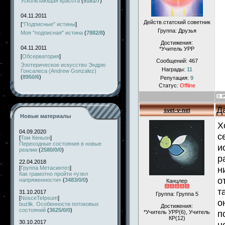
Ускользающая красота
(
9181/7
)
04.11.2011
Действ.статский советник
[
"Подписные" истины
]
Группа: Друзья
Моя "подписная" истина
(
7882/8
)
Достижения:
04.11.2011
*Учитель УРР
[
Обсерватория
]
Сообщений:
467
Эзотерическое искусство Эндрю
Награды:
11
Гонсалеса (Andrew Gonzalez)
(
8950/6
)
Репутация:
9
Статус:
Offline
Д
svet-v-net
Новые материалы
Х
04.09.2020
с
[
Том Кеньон
]
Переходные состояния в новые
и
реалии
(
2580/0/0
)
р
22.04.2018
н
[
Группа Метасинтез
]
Как грамотно пройти «узел
о
напряженности»
(
3483/0/0
)
Канцлер
т
31.10.2017
Группа: Группа 5
[
NosceTeIpsum
]
о
buzlik. Особенности потоковых
Достижения:
состояний
(
3625/0/0
)
п
*Учитель УРР(6), Учитель
КР(12)
30.10.2017
н