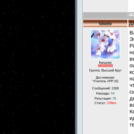
Д
lubasha
В
Э
Р
н
в
Канцлер
о
Группа: Высший Круг
к
н
Достижения:
*Учитель УРР (6)
ч
Сообщений:
2268
с
Награды:
54
д
Репутация:
78
Статус:
Offline
в
К
и
т