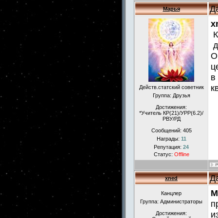
Д
Марья
x
К
д
О
ц
в
к
Действ.статский советник
Группа: Друзья
Достижения:
*Учитель КР(21)/УРР(6.2)/
РВУ/РД
Сообщений:
405
Награды:
11
Репутация:
24
Статус:
Offline
Д
xned
М
Канцлер
Группа: Администраторы
п
и
Достижения: