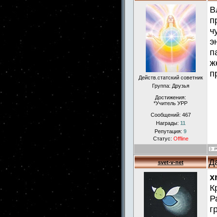
В
п
ч
э
п
ж
п
Действ.статский советник
Группа: Друзья
Достижения:
*Учитель УРР
Сообщений:
467
Награды:
11
Репутация:
9
Статус:
Offline
Д
svet-v-net
x
К
Р
г