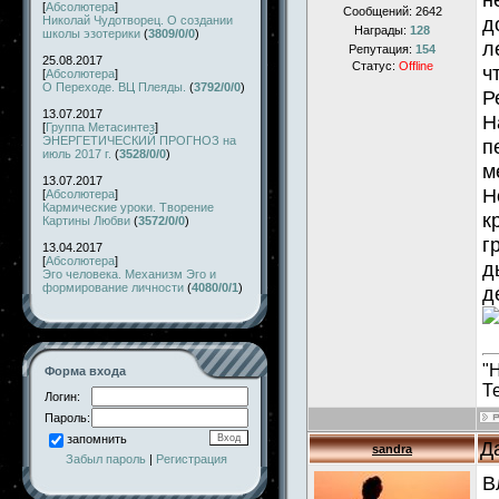
[
Абсолютера
]
Сообщений:
2642
д
Николай Чудотворец. О создании
Награды:
128
школы эзотерики
(
3809/0/0
)
л
Репутация:
154
25.08.2017
Статус:
Offline
ч
[
Абсолютера
]
О Переходе. ВЦ Плеяды.
(
3792/0/0
)
Р
13.07.2017
Н
[
Группа Метасинтез
]
ЭНЕРГЕТИЧЕСКИЙ ПРОГНОЗ на
п
июль 2017 г.
(
3528/0/0
)
м
13.07.2017
Н
[
Абсолютера
]
Кармические уроки. Творение
к
Картины Любви
(
3572/0/0
)
г
13.04.2017
[
Абсолютера
]
д
Эго человека. Механизм Эго и
формирование личности
(
4080/0/1
)
д
"
Форма входа
Т
Логин:
Пароль:
запомнить
Д
sandra
Забыл пароль
|
Регистрация
В