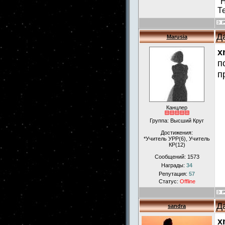
"
Т
Д
Marusia
x
п
п
Канцлер
Группа: Высший Круг
Достижения:
*Учитель УРР(6), Учитель
КР(12)
Сообщений:
1573
Награды:
34
Репутация:
57
Статус:
Offline
Д
sandra
x