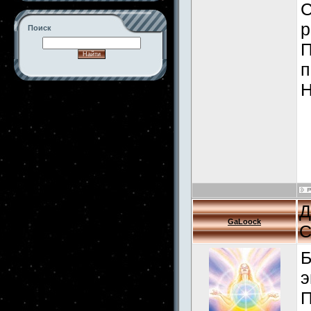
С
р
Поиск
П
п
Н
-->
Д
GaLoock
С
Б
э
П