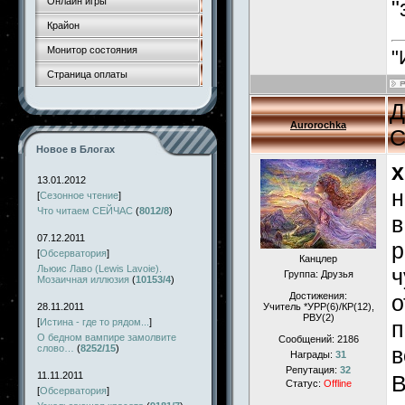
Онлайн игры
"
Крайон
Монитор состояния
"
Страница оплаты
Д
Aurorochka
С
Новое в Блогах
x
13.01.2012
н
[
Сезонное чтение
]
Что читаем СЕЙЧАС
(
8012/8
)
в
07.12.2011
р
[
Обсерватория
]
Канцлер
Льюис Лаво (Lewis Lavoie).
ч
Группа: Друзья
Мозаичная иллюзия
(
10153/4
)
Достижения:
о
28.11.2011
Учитель *УРР(6)/КР(12),
РВУ(2)
[
Истина - где то рядом...
]
п
О бедном вампире замолвите
Сообщений:
2186
слово…
(
8252/15
)
в
Награды:
31
Репутация:
32
11.11.2011
В
Статус:
Offline
[
Обсерватория
]