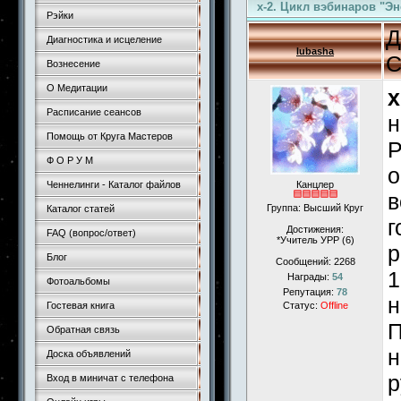
x-2. Цикл вэбинаров "Э
Рэйки
Д
Диагностика и исцеление
lubasha
С
Вознесение
О Медитации
x
Расписание сеансов
н
Помощь от Круга Мастеров
Р
Ф О Р У М
о
Ченнелинги - Каталог файлов
Канцлер
в
Группа: Высший Круг
Каталог статей
г
Достижения:
FAQ (вопрос/ответ)
*Учитель УРР (6)
р
Блог
Сообщений:
2268
1
Награды:
54
Фотоальбомы
Репутация:
78
н
Гостевая книга
Статус:
Offline
П
Обратная связь
н
Доска объявлений
р
Вход в миничат с телефона