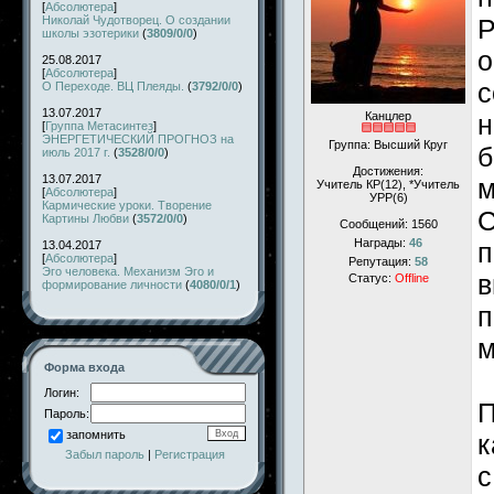
[
Абсолютера
]
Николай Чудотворец. О создании
Р
школы эзотерики
(
3809/0/0
)
о
25.08.2017
[
Абсолютера
]
с
О Переходе. ВЦ Плеяды.
(
3792/0/0
)
13.07.2017
Канцлер
н
[
Группа Метасинтез
]
ЭНЕРГЕТИЧЕСКИЙ ПРОГНОЗ на
Группа: Высший Круг
б
июль 2017 г.
(
3528/0/0
)
Достижения:
13.07.2017
м
Учитель КР(12), *Учитель
[
Абсолютера
]
УРР(6)
Кармические уроки. Творение
С
Картины Любви
(
3572/0/0
)
Сообщений:
1560
Награды:
46
п
13.04.2017
[
Абсолютера
]
Репутация:
58
Эго человека. Механизм Эго и
в
Статус:
Offline
формирование личности
(
4080/0/1
)
п
м
Форма входа
Логин:
П
Пароль:
запомнить
к
Забыл пароль
|
Регистрация
с