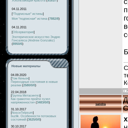
с
Ускользающая красота
(
9181/7
)
п
04.11.2011
[
"Подписные" истины
]
г
Моя "подписная" истина
(
7882/8
)
в
04.11.2011
[
Обсерватория
]
с
Эзотерическое искусство Эндрю
Гонсалеса (Andrew Gonzalez)
(
8950/6
)
Б
Новые материалы
С
т
04.09.2020
[
Том Кеньон
]
К
Переходные состояния в новые
реалии
(
2580/0/0
)
22.04.2018
[
Группа Метасинтез
]
Д
Как грамотно пройти «узел
напряженности»
(
3483/0/0
)
sandra
С
31.10.2017
[
NosceTeIpsum
]
buzlik. Особенности потоковых
x
состояний
(
3625/0/0
)
н
30.10.2017