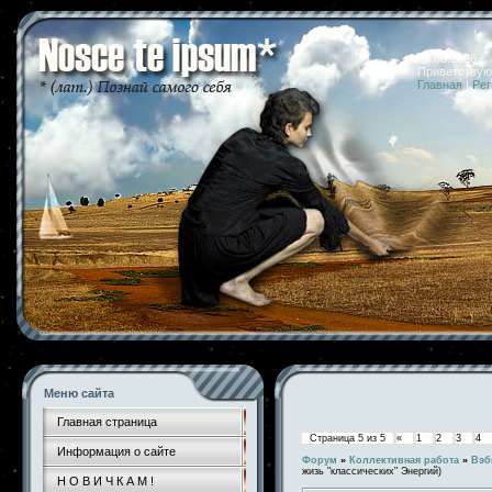
07.08.2026 
Приветствую
Главная
|
Рег
Меню сайта
Главная страница
Страница
5
из
5
«
1
2
3
4
Информация о сайте
Форум
»
Коллективная работа
»
Вэб
жизь "классических" Энергий)
Н О В И Ч К А М !