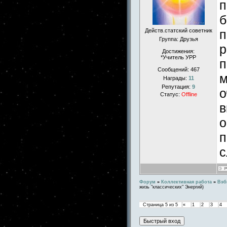
п
б
Действ.статский советник
п
Группа: Друзья
р
Достижения:
*Учитель УРР
п
Сообщений:
467
м
Награды:
11
Репутация:
9
о
Статус:
Offline
в
о
п
с
Форум
»
Коллективная работа
»
Вэб
жизь "классических" Энергий)
Страница
5
из
5
«
1
2
3
4