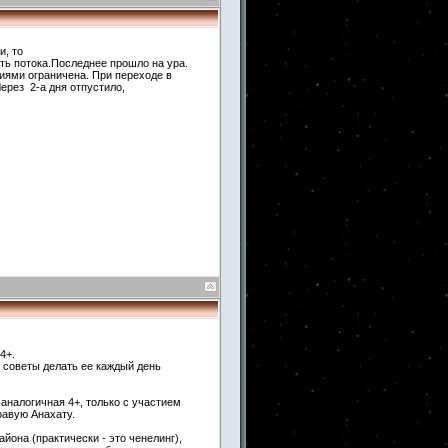
и, то
ть потока.Последнее прошло на ура.
гиями ограничена. При переходе в
рез 2-а дня отпустило,
4+.
 советы делать ее каждый день
аналогичная 4+, только с участием
равую Анахату.
йона (практически - это ченелинг),