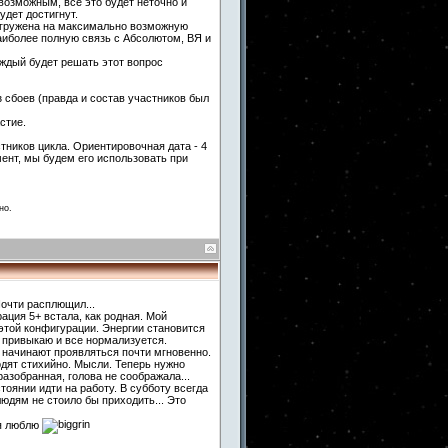
возможным, все это будет неточно и
удет достигнут.
погружена на максимально возможную
аиболее полную связь с Абсолютом, ВЯ и
аждый будет решать этот вопрос
 сбоев (правда и состав участников был
стие.
тников цикла. Ориентировочная дата - 4
мент, мы будем его использовать при
но.
очти расплющил...
ция 5+ встала, как родная. Мой
этой конфигурации. Энергии становится
я привыкаю и все нормализуется.
 начинают проявляться почти мгновенно.
одят стихийно. Мысли. Теперь нужно
азобранная, голова не соображала...
стоянии идти на работу. В субботу всегда
людям не стоило бы приходить... Это
 я люблю