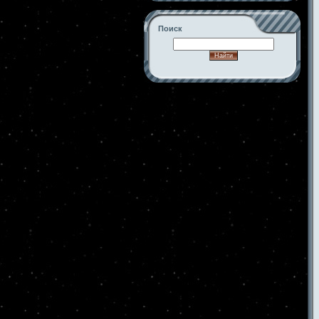
Поиск
-->