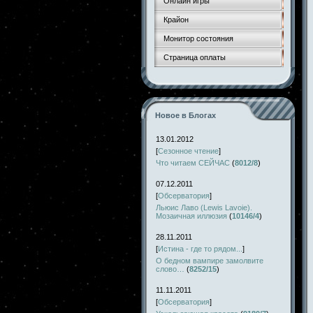
Онлайн игры
Крайон
Монитор состояния
Страница оплаты
Новое в Блогах
13.01.2012
[
Сезонное чтение
]
Что читаем СЕЙЧАС
(
8012/8
)
07.12.2011
[
Обсерватория
]
Льюис Лаво (Lewis Lavoie).
Мозаичная иллюзия
(
10146/4
)
28.11.2011
[
Истина - где то рядом...
]
О бедном вампире замолвите
слово…
(
8252/15
)
11.11.2011
[
Обсерватория
]