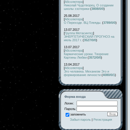
[
Абсолютера
]
Николай Чудотворец. О создании
школы эзотерики
(
3808/0/0
)
25.08.2017
[
Абсолютера
]
О Переходе. ВЦ Плеяды.
(
3789/0/0
)
13.07.2017
[
Группа Метасинтез
]
ЭНЕРГЕТИЧЕСКИЙ ПРОГНОЗ на
июль 2017 г.
(
3527/0/0
)
13.07.2017
[
Абсолютера
]
Кармические уроки. Творение
Картины Любви
(
3572/0/0
)
13.04.2017
[
Абсолютера
]
Эго человека. Механизм Эго и
формирование личности
(
4080/0/1
)
Форма входа
Логин:
Пароль:
запомнить
Забыл пароль
|
Регистрация