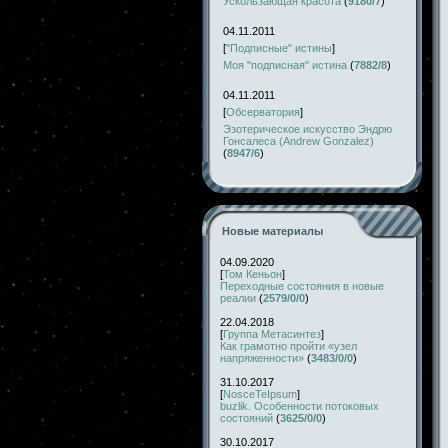
Ускользающая красота
(
9180/7
)
04.11.2011
[
"Подписные" истины
]
Моя "подписная" истина
(
7882/8
)
04.11.2011
[
Обсерватория
]
Эзотерическое искусство Эндрю
Гонсалеса (Andrew Gonzalez)
(
8947/6
)
Новые материалы
04.09.2020
[
Том Кеньон
]
Переходные состояния в новые
реалии
(
2579/0/0
)
22.04.2018
[
Группа Метасинтез
]
Как грамотно пройти «узел
напряженности»
(
3483/0/0
)
31.10.2017
[
NosceTeIpsum
]
buzlik. Особенности потоковых
состояний
(
3625/0/0
)
30.10.2017