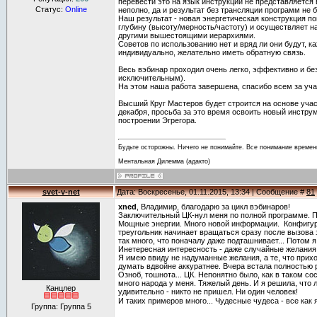
перевести это на язык инструкции не представляется 
Статус:
Online
неполно, да и результат без трансляции программ не б
Наш результат - новая энергетическая конструкция 
глубину (высоту/мерность/частоту) и осуществляет н
другими вышестоящими иерархиями.
Советов по использованию нет и вряд ли они будут, к
индивидуально, желательно иметь обратную связь.
Весь вэбинар проходил очень легко, эффективно и без
исключительным).
На этом наша работа завершена, спасибо всем за уча
Высший Круг Мастеров будет строится на основе учас
декабря, просьба за это время освоить новый инстру
построении Эгрегора.
Будьте осторожны. Ничего не понимайте. Все понимание времен
Ментальная Дилемма (адакто)
svet-v-net
Дата: Воскресенье, 01.11.2015, 13:34 | Сообщение #
81
xned
, Владимир, благодарю за цикл вэбинаров!
Заключительный ЦК-нул меня по полной программе. П
Мощные энергии. Много новой информации. Конфигура
треугольник начинает вращаться сразу после вызова 
так много, что поначалу даже подташнивает... Потом 
Инетересная интересность - даже случайные желания
Я имею ввиду не надуманные желания, а те, что прих
думать вдвойне аккуратнее. Вчера встала полностью р
Озноб, тошнота... ЦК. Непонятно было, как в таком со
много народа у меня. Тяжелый день. И я решила, что 
Канцлер
удивительно - никто не пришел. Ни один человек!
И таких примеров много... Чудесные чудеса - все как
Группа: Группа 5