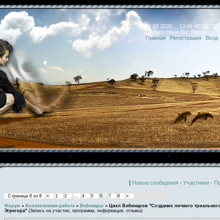
06.08.2026 13:49 МСК/СПБ
Приветствую Вас
Гость
Главная
|
Регистрация
|
Вход
[
Новые сообщения
·
Участники
·
П
6
Страница
6
из
8
«
1
2
…
4
5
7
8
»
Форум
»
Коллективная работа
»
Вэбинары
»
Цикл Вэбинаров "Создание личного триальног
Эгрегора"
(Запись на участие, программа, информация, отзывы)