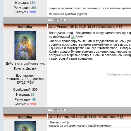
Награды:
180
Репутация:
266
Будьте осторожны. Ничего не понимайте. Все понимание времен
Статус:
Online
Ментальная Дилемма (адакто)
mamajew
Дата: Четверг, 05.11.2015, 16:03 | Сообщение #
85
Благодарю xned - Владимира и нашу замечательную г
на вебинарах!
Энергии транслируемые нам и поддержанные нами уни
уровень пространства нами заякорённого, он высок, а
Единения и Мастерстве нашего Учителя xned - Владим
Конфигурация 5+ вне всякого сомнения наш прорыв 
погружении в третью точку Я Есмь в сакральном цент
характерный сдвиг сознания.
Действ.статский советник
Группа: Друзья
Сообщение отреда
Достижения:
*Учитель УРР(5),Мастер
КР(12)/РВУ
Сообщений:
307
Награды:
26
Репутация:
40
Статус:
Offline
mamajew
Дата: Пятница, 06.11.2015, 13:36 | Сообщение #
86
Цитата
xned
(
)
просьба за это время освоить новый инструмент