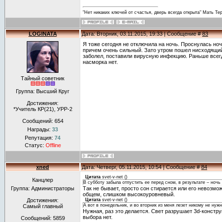
"Нет никаких ключей от счастья, дверь всегда открыта" Мать Те
LOGINATA
Дата: Вторник, 03.11.2015, 19:33 | Сообщение #
83
Я тоже сегодня не отключила на ночь. Проснулась ноч
причем очень сильный. Зато утром пошел нисходящий
заболел, поставили вирусную инфекцию. Раньше всегд
насморка нет.
Тайный советник
Группа: Высший Круг
Достижения:
*Учитель КР(21), УРР-2
Сообщений:
654
Награды:
33
Репутация:
74
Статус:
Offline
xned
Дата: Четверг, 05.11.2015, 10:54 | Сообщение #
84
Цитата
svet-v-net
(
)
Канцлер
В субботу забыла отпустить ее перед сном, в результате – ночь 
Группа: Администраторы
Так не бывает, просто сон стирается или его невозмо
общем, слишком высокоуровневый.
Достижения:
Цитата
svet-v-net
(
)
А вот в понедельник, и во вторник из меня лезет никому не нуж
Самый главный
Нужная, раз это делается. Свет разрушает 3d-констру
выбора нет.
Сообщений:
5859