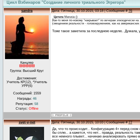
Цикл Вэбинаров "Создание личного триального Эгрегора"
sandra
Дата: Пятница, 30.10.2015, 03:18 | Сообщение #
76
Цитата
Marusia
(
)
Как-то меня по-новому "накрывает" по вечерам эпизодически на 
смещением реальности - головокружением, как на американских 
Тоже такое заметила за последнюю неделю.. Думала, 
Канцлер
Группа: Высший Круг
Достижения:
Учитель КР(12), *Учитель
УРР(6)
Сообщений:
1559
Награды:
46
Репутация:
58
Статус:
Offline
svet-v-net
Дата: Пятница, 30.10.2015, 10:03 | Сообщение #
77
Да, что-то происходит... Конфигурацию 4+ перед сном 
бы сплю... а кажется, что нет... правда, реальность там
все немного плывет... начинаю анализировать прямо в