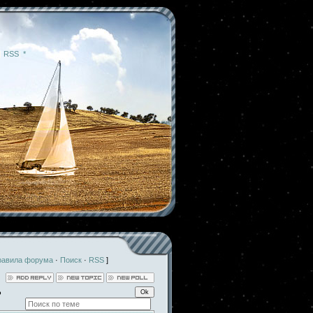
|
RSS
|
*
равила форума
·
Поиск
·
RSS
]
о