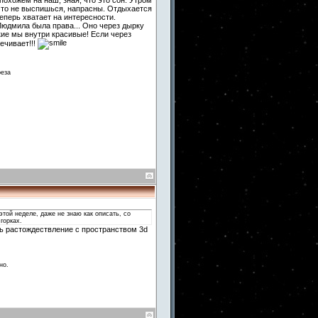
похожем на наш, зная, что это сон. Утром
, что не выспишься, напрасны. Отдыхается
теперь хватает на интересности.
Людмила была права... Оно через дырку
акие мы внутри красивые! Если через
ечивает!!!
реза
этой неделе, даже не знаю как описать, со
горках.
ть растождествление c пространством 3d
но.