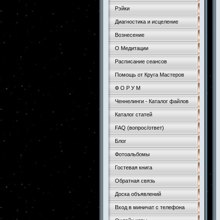
Рэйки
Диагностика и исцеление
Вознесение
О Медитации
Расписание сеансов
Помощь от Круга Мастеров
Ф О Р У М
Ченнелинги - Каталог файлов
Каталог статей
FAQ (вопрос/ответ)
Блог
Фотоальбомы
Гостевая книга
Обратная связь
Доска объявлений
Вход в миничат с телефона