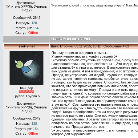
Достижения:
"Нет никаких ключей от счастья, дверь всегда открыта" Мать Те
*Учитель УРР(6), Учитель
КР(12)
Сообщений:
2642
Награды:
128
Репутация:
154
Статус:
Offline
svet-v-net
Дата: Вторник, 03.11.2015, 18:11 | Сообщение #
82
Почему-то никто не пишет отзывы…
У меня непонятности с конфигурацией 5+
В субботу забыла отпустить ее перед сном, в результа
настроение отличное, но я люблю сны… Это ладно, 
дни ставила 5+ с утра и до вечера. В воскресенье ник
выходила из дома. А вот в понедельник, и во вторник 
Правда, не устраивающая людей, неудобная, которую 
не заставляет меня ее говорить, но обстоятельства ск
я говорю, как будто на автомате. Спокойно, без эмоци
кажется, что это происходит помимо моей воли, прост
Канцлер
но возразить ничего не могут. Правда она и есть прав
люди (три человека), с которыми я сегодня работала 
Группа: Группа 5
зависимость. Они даже пошли против своего начальст
так, как нужно было сделать по справедливости (именно
Достижения:
этом вслух). Совпадением это назвать нельзя, я прек
*Учитель УРР(6), Учитель
действует на других. Она будто накрыла это малень
КР(12)
людей. Когда я сообразила, что им попадет в результат
но они все равно не стали. Они поступали справедлив
Сообщений:
2642
сделали, как обычно. В результате сегодня из-за мен
обиделась на всю оставшуюся жизнь, и еще двое, скор
Награды:
128
начальства. Правда дорого стоит.
Репутация:
154
5+ это сила... и она сильнее меня.... и я поняла, что
Статус:
Offline
ущерба для окружающих...