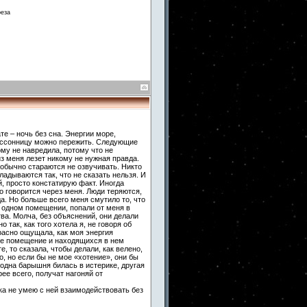
реза
те – ночь без сна. Энергии море,
бессонницу можно пережить. Следующие
ому не навредила, потому что не
из меня лезет никому не нужная правда.
обычно стараются не озвучивать. Никто
ладываются так, что не сказать нельзя. И
й, просто констатирую факт. Иногда
о говорится через меня. Люди теряются,
да. Но больше всего меня смутило то, что
в одном помещении, попали от меня в
ва. Молча, без объяснений, они делали
 так, как того хотела я, не говоря об
расно ощущала, как моя энергия
кое помещение и находящихся в нем
е, то сказала, чтобы делали, как велено,
о, но если бы не мое «хотение», они бы
я одна барышня билась в истерике, другая
ее всего, получат нагоняй от
 пока не умею с ней взаимодействовать без