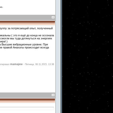
но.
руппу за потрясающий опыт, полученный
кальны ( это я ещё до конца не осознала
 смогли мы туда дотянуться на энергиях
ира! )
на Высшие вибрационные уровни. При
ре правой Анахаты происходит всегда
mamajew
ктировал
-
Пятница, 06.11.2015, 13:38