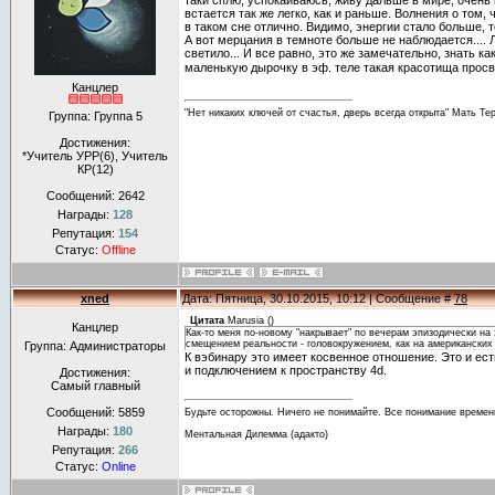
таки сплю, успокаиваюсь, живу дальше в мире, очень 
встается так же легко, как и раньше. Волнения о том
в таком сне отлично. Видимо, энергии стало больше, 
А вот мерцания в темноте больше не наблюдается.... 
светило... И все равно, это же замечательно, знать к
маленькую дырочку в эф. теле такая красотища просв
Канцлер
"Нет никаких ключей от счастья, дверь всегда открыта" Мать Те
Группа: Группа 5
Достижения:
*Учитель УРР(6), Учитель
КР(12)
Сообщений:
2642
Награды:
128
Репутация:
154
Статус:
Offline
xned
Дата: Пятница, 30.10.2015, 10:12 | Сообщение #
78
Цитата
Marusia
(
)
Канцлер
Как-то меня по-новому "накрывает" по вечерам эпизодически на 
смещением реальности - головокружением, как на американских 
Группа: Администраторы
К вэбинару это имеет косвенное отношение. Это и ес
и подключением к пространству 4d.
Достижения:
Самый главный
Сообщений:
5859
Будьте осторожны. Ничего не понимайте. Все понимание времен
Награды:
180
Ментальная Дилемма (адакто)
Репутация:
266
Статус:
Online