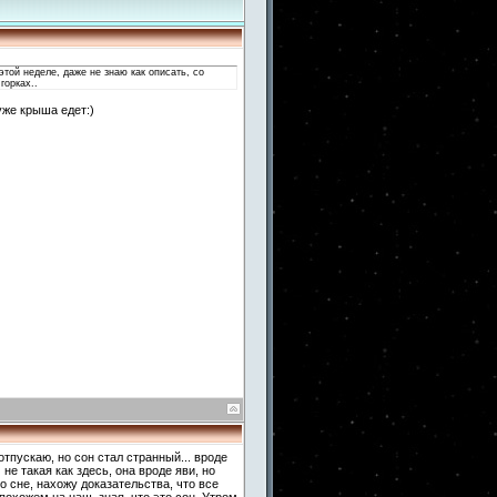
этой неделе, даже не знаю как описать, со
горках..
уже крыша едет:)
отпускаю, но сон стал странный... вроде
 не такая как здесь, она вроде яви, но
о сне, нахожу доказательства, что все