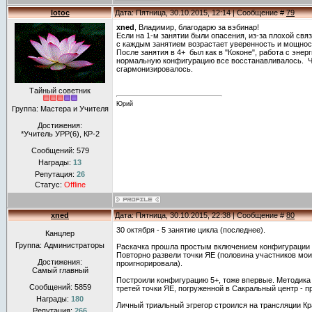
lotoc
Дата: Пятница, 30.10.2015, 12:14 | Сообщение #
79
xned
, Владимир, благодарю за вэбинар!
Если на 1-м занятии были опасения, из-за плохой связ
с каждым занятием возрастает уверенность и мощнос
После занятия в 4+ был как в "Коконе", работа с энер
нормальную конфигурацию все восстанавливалось. Че
сгармонизировалось.
Тайный советник
Юрий
Группа: Мастера и Учителя
Достижения:
*Учитель УРР(6), КР-2
Сообщений:
579
Награды:
13
Репутация:
26
Статус:
Offline
xned
Дата: Пятница, 30.10.2015, 22:38 | Сообщение #
80
30 октября - 5 занятие цикла (последнее).
Канцлер
Группа: Администраторы
Раскачка прошла простым включением конфигурации 
Повторно развели точки ЯЕ (половина участников мои
Достижения:
проигнорировала).
Самый главный
Построили конфигурацию 5+, тоже впервые. Методика 
Сообщений:
5859
третей точки ЯЕ, погруженной в Сакральный центр - п
Награды:
180
Личный триальный эгрегор строился на трансляции Кра
Репутация:
266