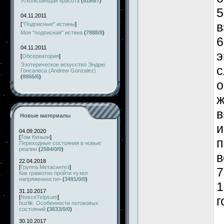
Ускользающая красота
(
9185/7
)
5
04.11.2011
в
[
"Подписные" истины
]
Моя "подписная" истина
(
7888/8
)
6
04.11.2011
э
[
Обсерватория
]
Эзотерическое искусство Эндрю
с
Гонсалеса (Andrew Gonzalez)
(
8955/6
)
о
ж
в
Новые материалы
и
04.09.2020
[
Том Кеньон
]
п
Переходные состояния в новые
реалии
(
2584/0/0
)
в
22.04.2018
[
Группа Метасинтез
]
7
Как грамотно пройти «узел
напряженности»
(
3491/0/0
)
1
31.10.2017
[
NosceTeIpsum
]
г
buzlik. Особенности потоковых
состояний
(
3633/0/0
)
30.10.2017