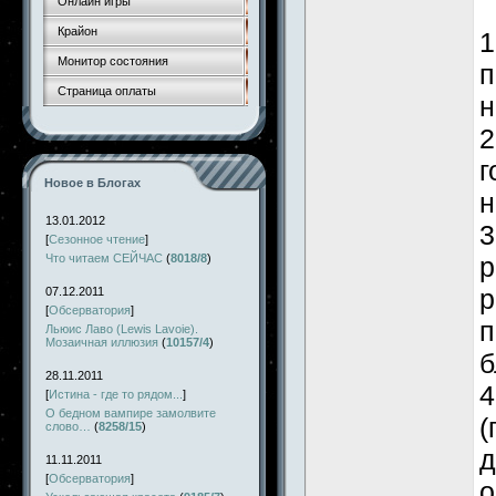
Онлайн игры
Крайон
1
Монитор состояния
п
Страница оплаты
н
2
г
Новое в Блогах
н
13.01.2012
3
[
Сезонное чтение
]
Что читаем СЕЙЧАС
(
8018/8
)
р
р
07.12.2011
[
Обсерватория
]
п
Льюис Лаво (Lewis Lavoie).
Мозаичная иллюзия
(
10157/4
)
б
28.11.2011
4
[
Истина - где то рядом...
]
О бедном вампире замолвите
(
слово…
(
8258/15
)
д
11.11.2011
[
Обсерватория
]
о