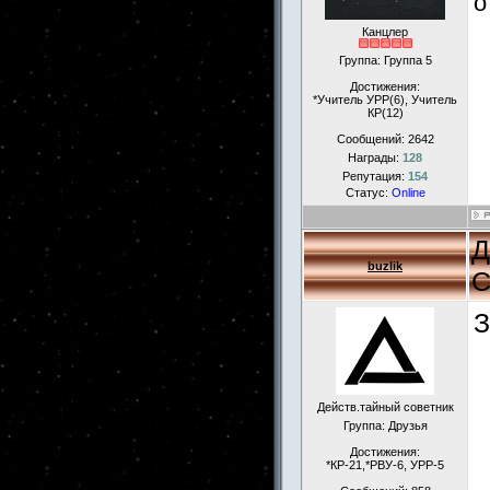
о
Канцлер
Группа: Группа 5
Достижения:
*Учитель УРР(6), Учитель
КР(12)
Сообщений:
2642
Награды:
128
Репутация:
154
Статус:
Online
Д
buzlik
С
З
Действ.тайный советник
Группа: Друзья
Достижения:
*КР-21,*РВУ-6, УРР-5