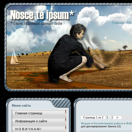
10.08.2026 
Приветствую
Главная
|
Рег
Меню сайта
Главная страница
1
Страница
1
из
2
2
»
Информация о сайте
Форум
»
Коллективная работа
»
Вэб
для декларирования Закона-12)
Н О В И Ч К А М !