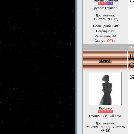
О
Тайный советник
Группа: Группа 5
Достижения:
*Учитель УРР (6)
Сообщений:
648
Награды:
21
Репутация:
44
Статус:
Offline
Д
Marusia
С
з
Канцлер
Группа: Высший Круг
Достижения:
*Учитель УРР(6), Учитель
КР(12)