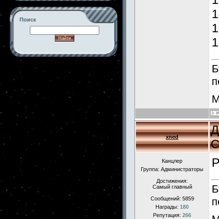
1
Поиск
1
1
-->
Б
п
М
Д
xned
С
Р
Канцлер
Группа: Администраторы
Достижения:
Б
Самый главный
Сообщений:
5859
п
Награды:
180
Репутация:
266