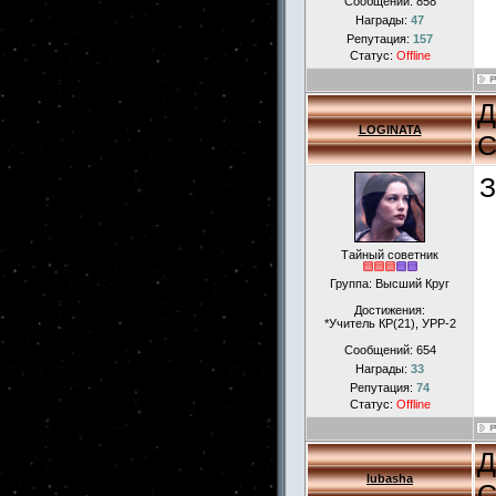
Сообщений:
858
Награды:
47
Репутация:
157
Статус:
Offline
Д
LOGINATA
С
З
Тайный советник
Группа: Высший Круг
Достижения:
*Учитель КР(21), УРР-2
Сообщений:
654
Награды:
33
Репутация:
74
Статус:
Offline
Д
lubasha
С