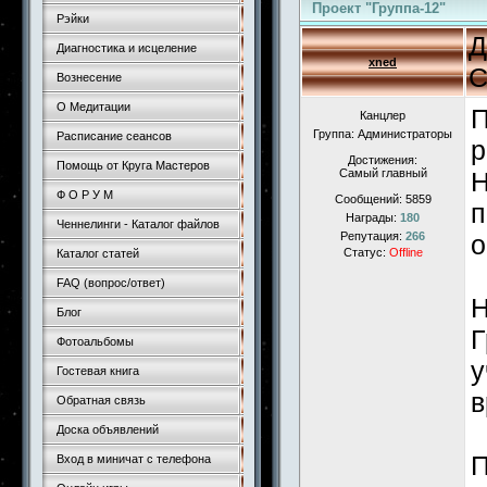
Проект "Группа-12"
Рэйки
Д
Диагностика и исцеление
xned
С
Вознесение
О Медитации
П
Канцлер
Группа: Администраторы
Расписание сеансов
р
Достижения:
Помощь от Круга Мастеров
Самый главный
Н
Ф О Р У М
Сообщений:
5859
п
Награды:
180
Ченнелинги - Каталог файлов
Репутация:
266
о
Статус:
Offline
Каталог статей
FAQ (вопрос/ответ)
Н
Блог
Г
Фотоальбомы
у
Гостевая книга
в
Обратная связь
Доска объявлений
П
Вход в миничат с телефона