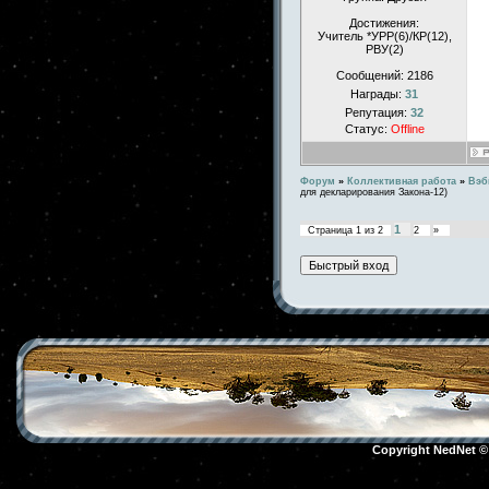
Достижения:
Учитель *УРР(6)/КР(12),
РВУ(2)
Сообщений:
2186
Награды:
31
Репутация:
32
Статус:
Offline
Форум
»
Коллективная работа
»
Вэб
для декларирования Закона-12)
1
Страница
1
из
2
2
»
Copyright NedNet 