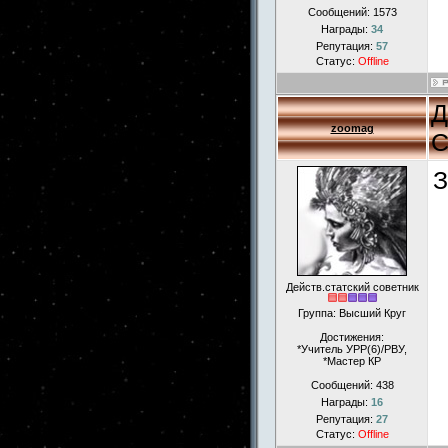
Сообщений:
1573
Награды:
34
Репутация:
57
Статус:
Offline
Д
zoomag
С
З
Действ.статский советник
Группа: Высший Круг
Достижения:
*Учитель УРР(6)/РВУ,
*Мастер КР
Сообщений:
438
Награды:
16
Репутация:
27
Статус:
Offline