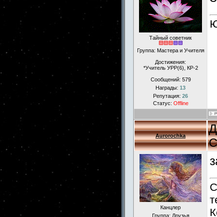
Ю
Тайный советник
Группа: Мастера и Учителя
Достижения:
*Учитель УРР(6), КР-2
Сообщений:
579
Награды:
13
Репутация:
26
Статус:
Offline
Д
Aurorochka
С
з
С
т
Канцлер
К
Группа: Друзья