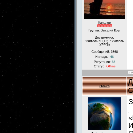
Канцлер
Группа: Высший Круг
Достижения:
Учитель КР(12), *Учитель
УРР(6)
Сообщений:
1560
Награды:
46
Репутация:
58
Статус:
Offline
Д
Ольга
С
З
«
И