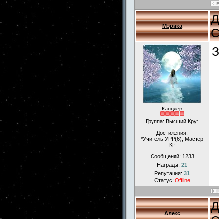
Д
Мэрика
С
З
Канцлер
Группа: Высший Круг
Достижения:
*Учитель УРР(6), Мастер
КР
Сообщений:
1233
Награды:
21
Репутация:
31
Статус:
Offline
Д
Алекс