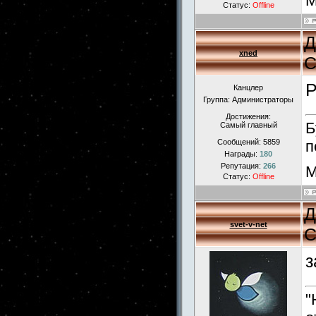
М
Статус:
Offline
Д
xned
С
Р
Канцлер
Группа: Администраторы
Достижения:
Б
Самый главный
Сообщений:
5859
п
Награды:
180
Репутация:
266
М
Статус:
Offline
Д
svet-v-net
С
з
"