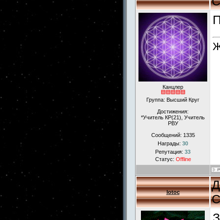
С
П
Ж
Канцлер
Группа: Высший Круг
Достижения:
*Учитель КР(21), Учитель
РВУ
Сообщений:
1335
Награды:
30
Репутация:
33
Статус:
Offline
Д
lotoc
С
З