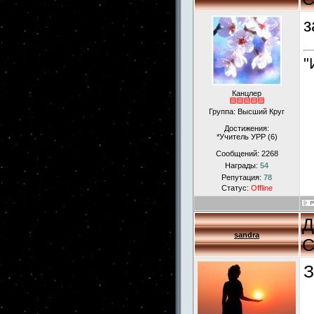
з
"
Канцлер
Группа: Высший Круг
Достижения:
*Учитель УРР (6)
Сообщений:
2268
Награды:
54
Репутация:
78
Статус:
Offline
Д
sandra
С
З