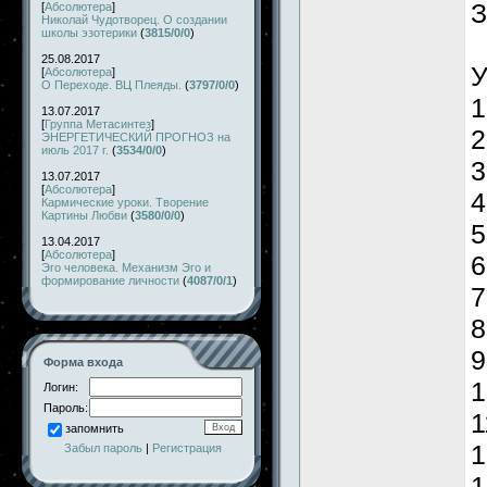
З
[
Абсолютера
]
Николай Чудотворец. О создании
школы эзотерики
(
3815/0/0
)
25.08.2017
У
[
Абсолютера
]
О Переходе. ВЦ Плеяды.
(
3797/0/0
)
1
13.07.2017
[
Группа Метасинтез
]
2
ЭНЕРГЕТИЧЕСКИЙ ПРОГНОЗ на
июль 2017 г.
(
3534/0/0
)
3
13.07.2017
[
Абсолютера
]
4
Кармические уроки. Творение
Картины Любви
(
3580/0/0
)
5
13.04.2017
[
Абсолютера
]
6
Эго человека. Механизм Эго и
формирование личности
(
4087/0/1
)
7
8
9
Форма входа
1
Логин:
Пароль:
1
запомнить
1
Забыл пароль
|
Регистрация
1