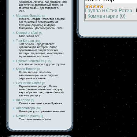
Архангела Уриила. Как правило, это
достаточно абстрактный текст, но
многомерный... Достоверность -
Группа и Стив Ротер
|
99%.
|
Комментарии (0)
Мишель Элофф
[3]
Мишель Элофф - известна своими
посланиями и активациями от
Кутхуми (Агриппы) и Марии-
Магдалины. Достоверность - 99%.
Катерина (Alu)
[5]
Катю знают все...
Том Кеньон
[10]
Том Кеньон - представляет
цивилизацию Хаторов. Автор
оригинальных энергетических
методик, медитаций, многомерных
музыкальных посланий.
Прочие ченелинги
[145]
все что не попало в другие группы
Карен Бишоп
[0]
Очень личные, но очень
напоминающие наши текущие
ощущения послания...
Сознание Света
[9]
Одноименный ресурс. Очень
качественный ченнелинг, по духу,
наукообразностью, очень близкий
нашему ресурсу.
Ли Кэрол
[6]
Самый известный канал Крайона
Абсолютера
[49]
Новый ресурс с разными каналами
NosceTeIpsum
[1]
Участники нашего сайта