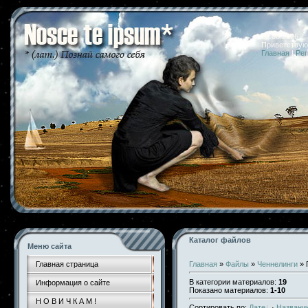
08.08.2026 
Приветствую
Главная
|
Рег
Каталог файлов
Меню сайта
Главная страница
Главная
»
Файлы
»
Ченнелинги
» 
В категории материалов
:
19
Информация о сайте
Показано материалов
:
1-10
Н О В И Ч К А М !
Сортировать по
:
Дате
·
Названи