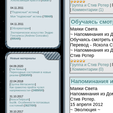
Ускользающая красота
(
9183/7
)
Группа и Стив Ротер
|
04.11.2011
|
Комментарии (1)
[
"Подписные" истины
]
Моя "подписная" истина
(
7884/8
)
Обучаясь смот
04.11.2011
Маяки Света
[
Обсерватория
]
Эзотерическое искусство Эндрю
~ Напоминания из 
Гонсалеса (Andrew Gonzalez)
Обучаясь смотреть
(
8954/6
)
Перевод - Яскола 
~ Напоминания из 
Стив Ротер
Новые материалы
Группа и Стив Ротер
|
04.09.2020
|
Комментарии (0)
[
Том Кеньон
]
Переходные состояния в новые
реалии
(
2583/0/0
)
Напоминания и
22.04.2018
[
Группа Метасинтез
]
Как грамотно пройти «узел
Маяки Света
напряженности»
(
3489/0/0
)
Напоминания из До
31.10.2017
Стив Ротер.
[
NosceTeIpsum
]
buzlik. Особенности потоковых
15 апреля 2012
состояний
(
3627/0/0
)
~ Эволюция ~
30.10.2017