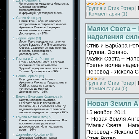
Дж.Тиберонн
[37]
Ченеллинги от Архангела Метатрона.
Сложная наукоемкая
Группа и Стив Ротер
|
многоразмерная
|
Комментарии (1)
информация.Достоверность 98%.
Силия Фенн
[32]
Силия Фенн - один из наиболее
авторитетных и старейших каналов
Маяки Света ~
Архангела Михаила. Передает
ежемесячные послания.
Достоверность - 97%
наделения сил
Лорен Горго
[32]
Лорен Горго передает послания от
Стив и Барбара Рот
своего Высшего Я и Плеядианского
Совета. Содержит ценные прогнозы
Группа, Эспаво.
и советы возносящимся.
Достоверность - 98%.
Маяки Света ~ Нап
Группа и Стив Ротер
[19]
Стив и БарБара Ротер. Передают
Третья волна надел
послания от так называемой
"Группы". представляют сообщество
Перевод - Яскола 
Эспаво. Достоверность - 99%.
Ронна Герман
[28]
Еще один известный канал
Группа и Стив Ротер
|
Архангела Михаила. Предсказала в
СМИ вспышку на солнце с
|
Комментарии (0)
точностью до минуты.
Достоверность - 98%.
Бирута Виктория Камолова
[4]
Бирута Виктория Камолова.
Новая Земля А
Передает личные послания (от
Высшего Я) и Основателя Тота. До
недавнего времени не отличалось
15 ноября 2011
чистотой передачи, но теперь - 99%.
Группа Метасинтез
~ Новая Земля Анг
[77]
Очень загадочная организация. Все
послания очень разные по
"Маяки Света – Нап
достоверности. Но в последннее
время - 97%.
Перевод - Яскола 
Дженифер Хоффман
[8]
Стив Ротер
Дженифер Хоффман - канал