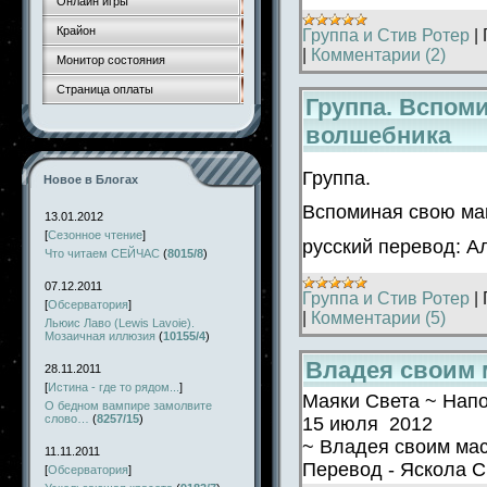
Онлайн игры
Крайон
Группа и Стив Ротер
|
|
Комментарии (2)
Монитор состояния
Страница оплаты
Группа. Вспом
волшебника
Группа.
Новое в Блогах
Вспоминая свою ма
13.01.2012
[
Сезонное чтение
]
русский перевод: А
Что читаем СЕЙЧАС
(
8015/8
)
07.12.2011
Группа и Стив Ротер
|
[
Обсерватория
]
|
Комментарии (5)
Льюис Лаво (Lewis Lavoie).
Мозаичная иллюзия
(
10155/4
)
Владея своим 
28.11.2011
[
Истина - где то рядом...
]
Маяки Света ~ Нап
О бедном вампире замолвите
слово…
(
8257/15
)
15 июля 2012
~ Владея своим мас
11.11.2011
Перевод - Яскола 
[
Обсерватория
]