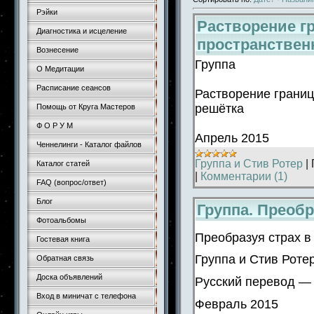
Рэйки
Растворение г
Диагностика и исцеление
пространствен
Вознесение
Группа
О Медитации
Расписание сеансов
Растворение грани
решётка
Помощь от Круга Мастеров
Ф О Р У М
Апрель 2015
Ченнелинги - Каталог файлов
Группа и Стив Ротер
|
Каталог статей
|
Комментарии (1)
FAQ (вопрос/ответ)
Блог
Группа. Преоб
Фотоальбомы
Преобразуя страх в
Гостевая книга
Группа и Стив Роте
Обратная связь
Доска объявлений
Русский перевод —
Вход в миничат с телефона
Февраль 2015