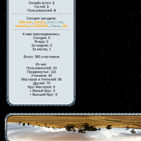
Онлайн всего:
1
Гостей:
1
Пользователей:
0
Сегодня заходили:
Marusia
,
sandra
,
svet-v-net
,
lubasha
,
LOGINATA
,
Ольга
,
Ula
К нам присоединились:
Сегодня: 0
Вчера: 0
За неделю: 0
За месяц: 1
Всего: 380 участников
Из них:
Пользователей: 43
Продвинутых: 116
Учеников: 40
Мастеров и Учителей: 86
Друзей: 79
Круг Мастеров: 0
+ Малый Круг: 0
+ Высший Круг: 9