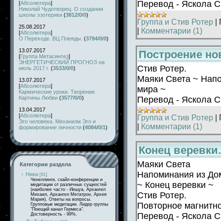
Перевод - Яскола 
[
Абсолютера
]
Николай Чудотворец. О создании
школы эзотерики
(
3812/0/0
)
Группа и Стив Ротер
|
25.08.2017
|
Комментарии (1)
[
Абсолютера
]
О Переходе. ВЦ Плеяды.
(
3794/0/0
)
13.07.2017
Построение но
[
Группа Метасинтез
]
ЭНЕРГЕТИЧЕСКИЙ ПРОГНОЗ на
Стив Ротер.
июль 2017 г.
(
3533/0/0
)
Маяки Света ~ Напо
13.07.2017
[
Абсолютера
]
мира ~
Кармические уроки. Творение
Перевод - Яскола 
Картины Любви
(
3577/0/0
)
13.04.2017
[
Абсолютера
]
Группа и Стив Ротер
|
Эго человека. Механизм Эго и
|
Комментарии (1)
формирование личности
(
4084/0/1
)
Конец веревки
Маяки Света
Категории раздела
Напоминания из До
Ника
[91]
Ченеллинги, скайп-конференции и
~ Конец веревки ~
медитации от различных сущностей
(наиболее часто - Иешуа, Архангел
Стив Ротер.
Михаил, Архангел Метатрон, Архея
Мария). Ответы на вопросы.
Повторное магнитн
Групповые медитации. Лидер группы
"Поющий канал Гермеса".
Перевод - Яскола 
Достоверность - 99%.