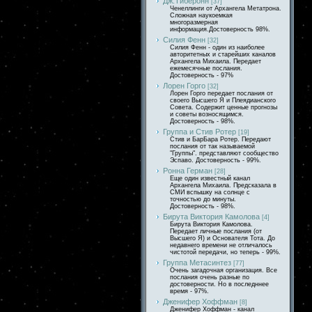
Дж.Тиберонн
[37]
Ченеллинги от Архангела Метатрона.
Сложная наукоемкая
многоразмерная
информация.Достоверность 98%.
Силия Фенн
[32]
Силия Фенн - один из наиболее
авторитетных и старейших каналов
Архангела Михаила. Передает
ежемесячные послания.
Достоверность - 97%
Лорен Горго
[32]
Лорен Горго передает послания от
своего Высшего Я и Плеядианского
Совета. Содержит ценные прогнозы
и советы возносящимся.
Достоверность - 98%.
Группа и Стив Ротер
[19]
Стив и БарБара Ротер. Передают
послания от так называемой
"Группы". представляют сообщество
Эспаво. Достоверность - 99%.
Ронна Герман
[28]
Еще один известный канал
Архангела Михаила. Предсказала в
СМИ вспышку на солнце с
точностью до минуты.
Достоверность - 98%.
Бирута Виктория Камолова
[4]
Бирута Виктория Камолова.
Передает личные послания (от
Высшего Я) и Основателя Тота. До
недавнего времени не отличалось
чистотой передачи, но теперь - 99%.
Группа Метасинтез
[77]
Очень загадочная организация. Все
послания очень разные по
достоверности. Но в последннее
время - 97%.
Дженифер Хоффман
[8]
Дженифер Хоффман - канал