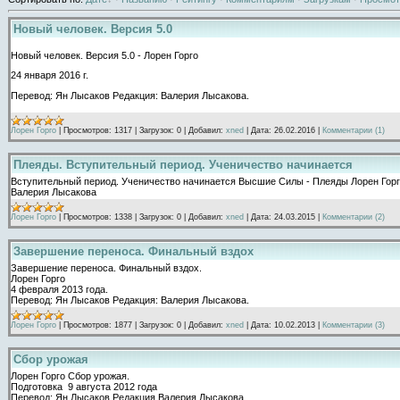
Новый человек. Версия 5.0
Новый человек. Версия 5.0 - Лорен Горго
24 января 2016 г.
Перевод: Ян Лысаков Редакция: Валерия Лысакова.
Лорен Горго
|
Просмотров:
1317
|
Загрузок:
0
|
Добавил:
xned
|
Дата:
26.02.2016
|
Комментарии (1)
Плеяды. Вступительный период. Ученичество начинается
Вступительный период. Ученичество начинается Высшие Силы - Плеяды Лорен Горго
Валерия Лысакова
Лорен Горго
|
Просмотров:
1338
|
Загрузок:
0
|
Добавил:
xned
|
Дата:
24.03.2015
|
Комментарии (2)
Завершение переноса. Финальный вздох
Завершение переноса. Финальный вздох.
Лорен Горго
4 февраля 2013 года.
Перевод: Ян Лысаков Редакция: Валерия Лысакова.
Лорен Горго
|
Просмотров:
1877
|
Загрузок:
0
|
Добавил:
xned
|
Дата:
10.02.2013
|
Комментарии (3)
Сбор урожая
Лорен Горго Сбор урожая.
Подготовка 9 августа 2012 года
Перевод: Ян Лысаков Редакция Валерия Лысакова