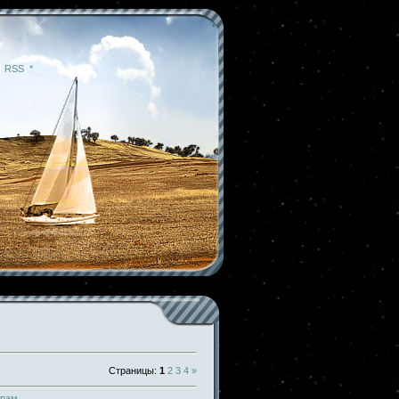
|
RSS
|
*
Страницы
:
1
2
3
4
»
трам