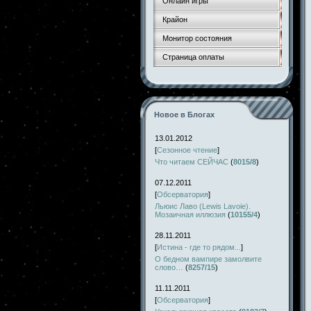
Онлайн игры
Крайон
Монитор состояния
Страница оплаты
Новое в Блогах
13.01.2012
[
Сезонное чтение
]
Что читаем СЕЙЧАС
(
8015/8
)
07.12.2011
[
Обсерватория
]
Льюис Лаво (Lewis Lavoie).
Мозаичная иллюзия
(
10155/4
)
28.11.2011
[
Истина - где то рядом...
]
О бедном вампире замолвите
слово…
(
8257/15
)
11.11.2011
[
Обсерватория
]