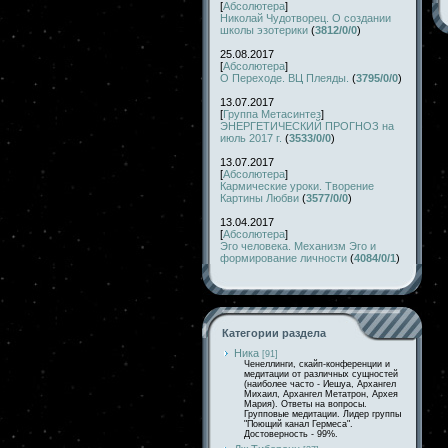
[
Абсолютера
]
Николай Чудотворец. О создании
школы эзотерики
(
3812/0/0
)
25.08.2017
[
Абсолютера
]
О Переходе. ВЦ Плеяды.
(
3795/0/0
)
13.07.2017
[
Группа Метасинтез
]
ЭНЕРГЕТИЧЕСКИЙ ПРОГНОЗ на
июль 2017 г.
(
3533/0/0
)
13.07.2017
[
Абсолютера
]
Кармические уроки. Творение
Картины Любви
(
3577/0/0
)
13.04.2017
[
Абсолютера
]
Эго человека. Механизм Эго и
формирование личности
(
4084/0/1
)
Категории раздела
Ника
[91]
Ченеллинги, скайп-конференции и
медитации от различных сущностей
(наиболее часто - Иешуа, Архангел
Михаил, Архангел Метатрон, Архея
Мария). Ответы на вопросы.
Групповые медитации. Лидер группы
"Поющий канал Гермеса".
Достоверность - 99%.