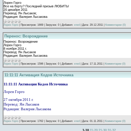
Лорен Горго
Все на борту? Последний призыв ЛЮБИТЬ!
20 декабря 2011
Перевод: Ян Лысаков;
Редакция: Валерия Лысакова
Лорен Горго
|
Просмотров:
1669
|
Загрузок:
0
|
Добавил:
xned
|
Дата:
29.12.2011
|
Комментарии (0)
Перенос: Возрождение
Перенос: Возрождение
Лорен Горго
8 ноября 2011 г.
Перевод: Ян Лысаков
Редакция: Валерия Лысакова
Лорен Горго
|
Просмотров:
1596
|
Загрузок:
0
|
Добавил:
xned
|
Дата:
17.11.2011
|
Комментарии (0)
11:11:11 Активация Кодов Источника
11:11:11 Активация Кодов Источника
Лорен Горго
27 октября 2011 г.
Перевод: Ян Лысаков
Редакция: Валерия Лысакова
Лорен Горго
|
Просмотров:
1762
|
Загрузок:
0
|
Добавил:
xned
|
Дата:
01.11.2011
|
Комментарии (0)
1-10
11-20
21-30
31-32