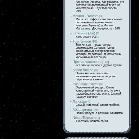
Архангела Уриила. Как правило, это
достаточно абстрактный текст, но
многомерный... Достоверность -
99%.
Мишель Элофф
[3]
Мишель Элофф - известна своими
посланиями и активациями от
Кутхуми (Агриппы) и Марии-
Магдалины. Достоверность - 99%.
Катерина (Alu)
[5]
Катю знают все...
Том Кеньон
[10]
Том Кеньон - представляет
цивилизацию Хаторов. Автор
оригинальных энергетических
методик, медитаций, многомерных
музыкальных посланий.
Прочие ченелинги
[145]
все что не попало в другие группы
Карен Бишоп
[0]
Очень личные, но очень
напоминающие наши текущие
ощущения послания...
Сознание Света
[9]
Одноименный ресурс. Очень
качественный ченнелинг, по духу,
наукообразностью, очень близкий
нашему ресурсу.
Ли Кэрол
[6]
Самый известный канал Крайона
Абсолютера
[49]
Новый ресурс с разными каналами
NosceTeIpsum
[1]
Участники нашего сайта