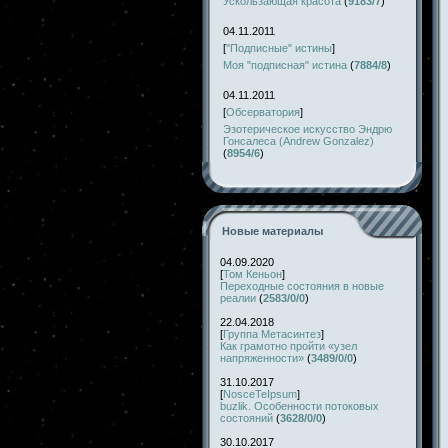
Ускользающая красота
(
9183/7
)
04.11.2011
[
"Подписные" истины
]
Моя "подписная" истина
(
7884/8
)
04.11.2011
[
Обсерватория
]
Эзотерическое искусство Эндрю
Гонсалеса (Andrew Gonzalez)
(
8954/6
)
Новые материалы
04.09.2020
[
Том Кеньон
]
Переходные состояния в новые
реалии
(
2583/0/0
)
22.04.2018
[
Группа Метасинтез
]
Как грамотно пройти «узел
напряженности»
(
3489/0/0
)
31.10.2017
[
NosceTeIpsum
]
buzlik. Особенности потоковых
состояний
(
3628/0/0
)
30.10.2017