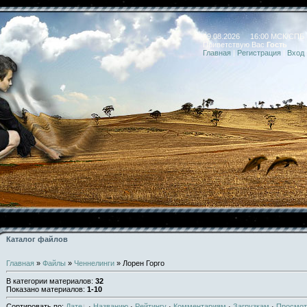
09.08.2026 16:00 МСК/СПБ
Приветствую Вас
Гость
Главная
|
Регистрация
|
Вход
Каталог файлов
Главная
»
Файлы
»
Ченнелинги
» Лорен Горго
В категории материалов
:
32
Показано материалов
:
1-10
Сортировать по
:
Дате
·
Названию
·
Рейтингу
·
Комментариям
·
Загрузкам
·
Просмо