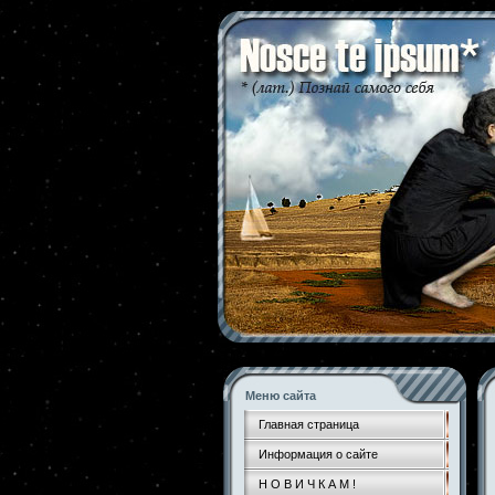
Меню сайта
Главная страница
Информация о сайте
Н О В И Ч К А М !