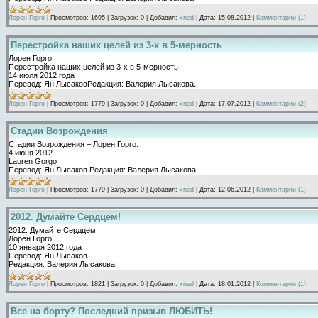
Лорен Горго
|
Просмотров:
1695
|
Загрузок:
0
|
Добавил:
xned
|
Дата:
15.08.2012
|
Комментарии (1)
Перестройка наших целей из 3-х в 5-мерность
Лорен Горго
Перестройка наших целей из 3-х в 5-мерность
14 июля 2012 года
Перевод: Ян ЛысаковРедакция: Валерия Лысакова.
Лорен Горго
|
Просмотров:
1779
|
Загрузок:
0
|
Добавил:
xned
|
Дата:
17.07.2012
|
Комментарии (2)
Стадии Возрождения
Стадии Возрождения – Лорен Горго.
4 июня 2012.
Lauren Gorgo
Перевод: Ян Лысаков Редакция: Валерия Лысакова
Лорен Горго
|
Просмотров:
1779
|
Загрузок:
0
|
Добавил:
xned
|
Дата:
12.06.2012
|
Комментарии (1)
2012. Думайте Сердцем!
2012. Думайте Сердцем!
Лорен Горго
10 января 2012 года
Перевод: Ян Лысаков
Редакция: Валерия Лысакова
Лорен Горго
|
Просмотров:
1821
|
Загрузок:
0
|
Добавил:
xned
|
Дата:
18.01.2012
|
Комментарии (1)
Все на борту? Последний призыв ЛЮБИТЬ!