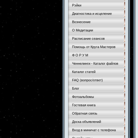
Рэйки
Диагностика и исцеление
Вознесение
О Медитации
Расписание сеансов
Помощь от Круга Мастеров
Ф О Р У М
Ченнелинги - Каталог файлов
Каталог статей
FAQ (вопрос/ответ)
Блог
Фотоальбомы
Гостевая книга
Обратная связь
Доска объявлений
Вход в миничат с телефона