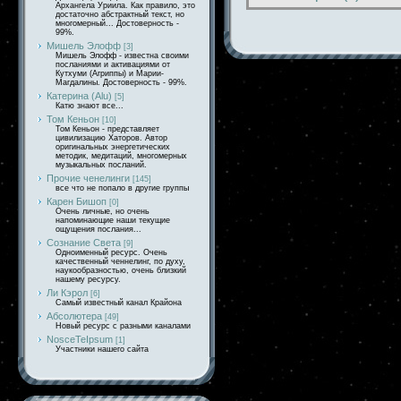
Архангела Уриила. Как правило, это
достаточно абстрактный текст, но
многомерный... Достоверность -
99%.
Мишель Элофф
[3]
Мишель Элофф - известна своими
посланиями и активациями от
Кутхуми (Агриппы) и Марии-
Магдалины. Достоверность - 99%.
Катерина (Alu)
[5]
Катю знают все...
Том Кеньон
[10]
Том Кеньон - представляет
цивилизацию Хаторов. Автор
оригинальных энергетических
методик, медитаций, многомерных
музыкальных посланий.
Прочие ченелинги
[145]
все что не попало в другие группы
Карен Бишоп
[0]
Очень личные, но очень
напоминающие наши текущие
ощущения послания...
Сознание Света
[9]
Одноименный ресурс. Очень
качественный ченнелинг, по духу,
наукообразностью, очень близкий
нашему ресурсу.
Ли Кэрол
[6]
Самый известный канал Крайона
Абсолютера
[49]
Новый ресурс с разными каналами
NosceTeIpsum
[1]
Участники нашего сайта