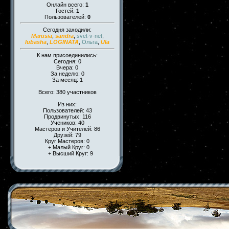
Онлайн всего:
1
Гостей:
1
Пользователей:
0
Сегодня заходили:
Marusia
,
sandra
,
svet-v-net
,
lubasha
,
LOGINATA
,
Ольга
,
Ula
К нам присоединились:
Сегодня: 0
Вчера: 0
За неделю: 0
За месяц: 1
Всего: 380 участников
Из них:
Пользователей: 43
Продвинутых: 116
Учеников: 40
Мастеров и Учителей: 86
Друзей: 79
Круг Мастеров: 0
+ Малый Круг: 0
+ Высший Круг: 9