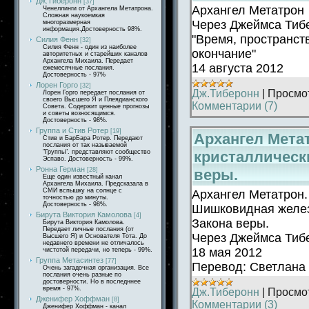
Дж.Тиберонн
[37]
Архангел Метатрон
Ченеллинги от Архангела Метатрона.
Сложная наукоемкая
Через Джеймса Тиб
многоразмерная
информация.Достоверность 98%.
"Время, пространст
Силия Фенн
[32]
Силия Фенн - один из наиболее
окончание"
авторитетных и старейших каналов
Архангела Михаила. Передает
14 августа 2012
ежемесячные послания.
Достоверность - 97%
Лорен Горго
[32]
Дж.Тиберонн
|
Просмо
Лорен Горго передает послания от
своего Высшего Я и Плеядианского
Комментарии (7)
Совета. Содержит ценные прогнозы
и советы возносящимся.
Достоверность - 98%.
Группа и Стив Ротер
[19]
Архангел Мета
Стив и БарБара Ротер. Передают
послания от так называемой
кристаллическ
"Группы". представляют сообщество
Эспаво. Достоверность - 99%.
Ронна Герман
веры.
[28]
Еще один известный канал
Архангела Михаила. Предсказала в
СМИ вспышку на солнце с
Архангел Метатрон.
точностью до минуты.
Достоверность - 98%.
Шишковидная желез
Бирута Виктория Камолова
[4]
Закона веры.
Бирута Виктория Камолова.
Передает личные послания (от
Через Джеймса Тиб
Высшего Я) и Основателя Тота. До
недавнего времени не отличалось
18 мая 2012
чистотой передачи, но теперь - 99%.
Группа Метасинтез
[77]
Перевод: Светлана 
Очень загадочная организация. Все
послания очень разные по
достоверности. Но в последннее
время - 97%.
Дж.Тиберонн
|
Просмо
Дженифер Хоффман
[8]
Комментарии (3)
Дженифер Хоффман - канал