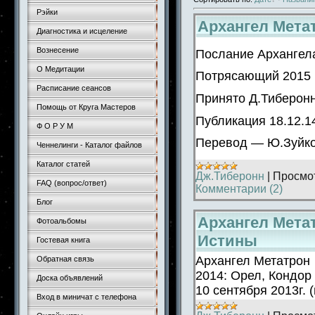
Рэйки
Архангел Мета
Диагностика и исцеление
Вознесение
Послание Архангел
О Медитации
Потрясающий 2015 
Расписание сеансов
Принято Д.Тиберон
Помощь от Круга Мастеров
Публикация 18.12.1
Ф О Р У М
Перевод — Ю.Зуйк
Ченнелинги - Каталог файлов
Каталог статей
Дж.Тиберонн
|
Просмо
FAQ (вопрос/ответ)
Комментарии (2)
Блог
Архангел Метат
Фотоальбомы
Истины
Гостевая книга
Архангел Метатрон
Обратная связь
2014: Орел, Кондор
Доска объявлений
10 сентября 2013г.
Вход в миничат с телефона