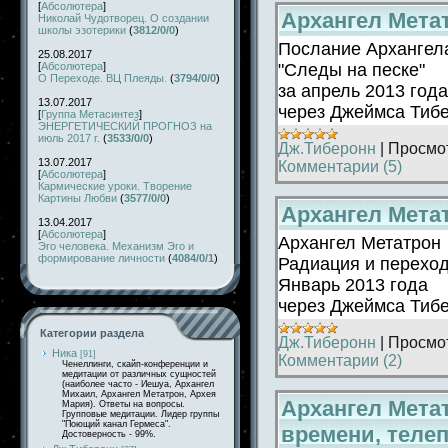
[
Абсолютера
]
Архангел Метат
Николай Чудотворец. О создании
школы эзотерики
(
3812/0/0
)
Послание Архангел
25.08.2017
"Следы на песке"
[
Абсолютера
]
О Переходе. ВЦ Плеяды.
(
3794/0/0
)
за апрель 2013 года
13.07.2017
через Джеймса Тиб
[
Группа Метасинтез
]
ЭНЕРГЕТИЧЕСКИЙ ПРОГНОЗ на
июль 2017 г.
(
3533/0/0
)
Дж.Тиберонн
|
Просмо
13.07.2017
Комментарии (5)
[
Абсолютера
]
Кармические уроки. Творение
Картины Любви
(
3577/0/0
)
Архангел Метат
13.04.2017
[
Абсолютера
]
Архангел Метатрон
Эго человека. Механизм Эго и
формирование личности
(
4084/0/1
)
Радиация и переход
Январь 2013 года
через Джеймса Тиб
Категории раздела
Дж.Тиберонн
|
Просмо
Ника
[91]
Комментарии (2)
Ченеллинги, скайп-конференции и
медитации от различных сущностей
(наиболее часто - Иешуа, Архангел
Михаил, Архангел Метатрон, Архея
Архангел Метат
Мария). Ответы на вопросы.
Групповые медитации. Лидер группы
"Поющий канал Гермеса".
времени, теле
Достоверность - 99%.