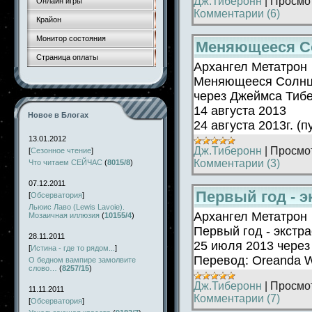
Дж.Тиберонн
|
Просмо
Онлайн игры
Комментарии (6)
Крайон
Монитор состояния
Меняющееся Со
Страница оплаты
Архангел Метатрон
Меняющееся Солнце
через Джеймса Тиб
14 августа 2013
Новое в Блогах
24 августа 2013г. (
13.01.2012
Дж.Тиберонн
|
Просмо
[
Сезонное чтение
]
Комментарии (3)
Что читаем СЕЙЧАС
(
8015/8
)
07.12.2011
Первый год - 
[
Обсерватория
]
Льюис Лаво (Lewis Lavoie).
Архангел Метатрон
Мозаичная иллюзия
(
10155/4
)
Первый год - экстр
28.11.2011
25 июля 2013 чере
[
Истина - где то рядом...
]
Перевод: Oreanda 
О бедном вампире замолвите
слово…
(
8257/15
)
Дж.Тиберонн
|
Просмо
11.11.2011
Комментарии (7)
[
Обсерватория
]