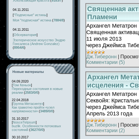
Ускользающая красота
(
9183/7
)
Священная акт
04.11.2011
Пламени
[
"Подписные" истины
]
Моя "подписная" истина
(
7884/8
)
Архангел Метатрон
04.11.2011
Священная активац
[
Обсерватория
]
11 июля 2013
Эзотерическое искусство Эндрю
Гонсалеса (Andrew Gonzalez)
через Джеймса Тиб
(
8954/6
)
Дж.Тиберонн
|
Просмо
Комментарии (5)
Новые материалы
Архангел Мета
04.09.2020
исцеления - С
[
Том Кеньон
]
Переходные состояния в новые
реалии
(
2583/0/0
)
Архангел Метатрон
Секвойя: Кристальн
22.04.2018
[
Группа Метасинтез
]
через Джеймса Тиб
Как грамотно пройти «узел
напряженности»
(
3489/0/0
)
Апрель 2013 года
31.10.2017
[
NosceTeIpsum
]
Дж.Тиберонн
|
Просмо
buzlik. Особенности потоковых
Комментарии (2)
состояний
(
3627/0/0
)
30.10.2017