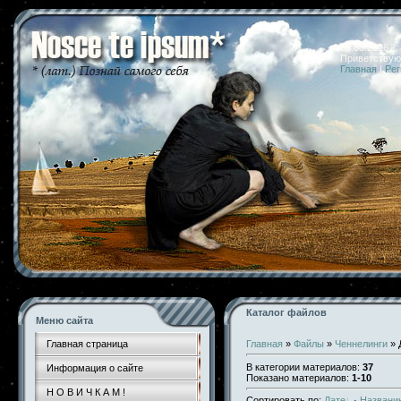
08.08.2026 
Приветствую
Главная
|
Рег
Каталог файлов
Меню сайта
Главная страница
Главная
»
Файлы
»
Ченнелинги
» 
В категории материалов
:
37
Информация о сайте
Показано материалов
:
1-10
Н О В И Ч К А М !
Сортировать по
:
Дате
·
Названи