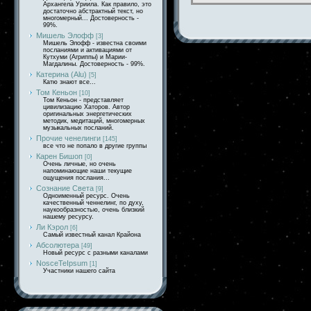
Архангела Уриила. Как правило, это
достаточно абстрактный текст, но
многомерный... Достоверность -
99%.
Мишель Элофф
[3]
Мишель Элофф - известна своими
посланиями и активациями от
Кутхуми (Агриппы) и Марии-
Магдалины. Достоверность - 99%.
Катерина (Alu)
[5]
Катю знают все...
Том Кеньон
[10]
Том Кеньон - представляет
цивилизацию Хаторов. Автор
оригинальных энергетических
методик, медитаций, многомерных
музыкальных посланий.
Прочие ченелинги
[145]
все что не попало в другие группы
Карен Бишоп
[0]
Очень личные, но очень
напоминающие наши текущие
ощущения послания...
Сознание Света
[9]
Одноименный ресурс. Очень
качественный ченнелинг, по духу,
наукообразностью, очень близкий
нашему ресурсу.
Ли Кэрол
[6]
Самый известный канал Крайона
Абсолютера
[49]
Новый ресурс с разными каналами
NosceTeIpsum
[1]
Участники нашего сайта