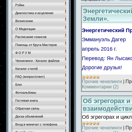
Рэйки
Энергетически
Диагностика и исцеление
Земли».
Вознесение
О Медитации
Энергетический Пр
Расписание сеансов
Эммануэль Дагер
Помощь от Круга Мастеров
апрель 20
Ф О Р У М
Перевод: Ян Лысак
Ченнелинги - Каталог файлов
Дорогие друзья!
Каталог статей
FAQ (вопрос/ответ)
Прочие ченелинги
|
Пр
Блог
Комментарии (2)
Фотоальбомы
Об эгрегорах и
Гостевая книга
взаимодейств
Обратная связь
Об эгрегорах и цик
Доска объявлений
Вход в миничат с телефона
Прочие ченелинги
|
Пр