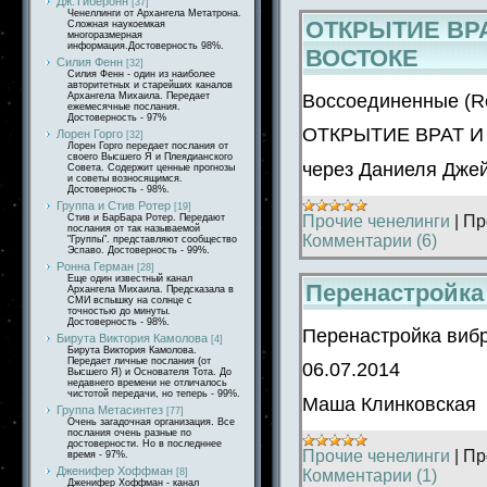
Дж.Тиберонн
[37]
Ченеллинги от Архангела Метатрона.
ОТКРЫТИЕ ВР
Сложная наукоемкая
многоразмерная
информация.Достоверность 98%.
ВОСТОКЕ
Силия Фенн
[32]
Силия Фенн - один из наиболее
авторитетных и старейших каналов
Воссоединенные (Re
Архангела Михаила. Передает
ежемесячные послания.
Достоверность - 97%
ОТКРЫТИЕ ВРАТ 
Лорен Горго
[32]
Лорен Горго передает послания от
своего Высшего Я и Плеядианского
через Даниеля Джей
Совета. Содержит ценные прогнозы
и советы возносящимся.
Достоверность - 98%.
Группа и Стив Ротер
[19]
Прочие ченелинги
|
Пр
Стив и БарБара Ротер. Передают
послания от так называемой
Комментарии (6)
"Группы". представляют сообщество
Эспаво. Достоверность - 99%.
Ронна Герман
[28]
Еще один известный канал
Перенастройка
Архангела Михаила. Предсказала в
СМИ вспышку на солнце с
точностью до минуты.
Достоверность - 98%.
Перенастройка виб
Бирута Виктория Камолова
[4]
Бирута Виктория Камолова.
Передает личные послания (от
06.07.2014
Высшего Я) и Основателя Тота. До
недавнего времени не отличалось
чистотой передачи, но теперь - 99%.
Маша Клинковская
Группа Метасинтез
[77]
Очень загадочная организация. Все
послания очень разные по
достоверности. Но в последннее
Прочие ченелинги
|
Пр
время - 97%.
Дженифер Хоффман
Комментарии (1)
[8]
Дженифер Хоффман - канал