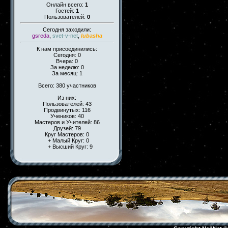
Онлайн всего:
1
Гостей:
1
Пользователей:
0
Сегодня заходили:
gsreda
,
svet-v-net
,
lubasha
К нам присоединились:
Сегодня: 0
Вчера: 0
За неделю: 0
За месяц: 1
Всего: 380 участников
Из них:
Пользователей: 43
Продвинутых: 116
Учеников: 40
Мастеров и Учителей: 86
Друзей: 79
Круг Мастеров: 0
+ Малый Круг: 0
+ Высший Круг: 9