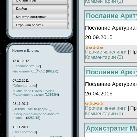
Комментарии (1)
Онлайн игры
Крайон
Послание Аркту
Монитор состояния
Страница оплаты
Послание Арктуриа
20.09.2015
Новое в Блогах
Прочие ченелинги
|
Пр
Комментарии (0)
13.01.2012
[
Сезонное чтение
]
Послание Аркт
Что читаем СЕЙЧАС
(
8012/8
)
07.12.2011
Послание Арктуриа
[
Обсерватория
]
Льюис Лаво (Lewis Lavoie).
26.04.2015
Мозаичная иллюзия
(
10153/4
)
28.11.2011
Прочие ченелинги
|
Пр
[
Истина - где то рядом...
]
Комментарии (0)
О бедном вампире замолвите
слово…
(
8252/15
)
Архистратиг М
11.11.2011
[
Обсерватория
]