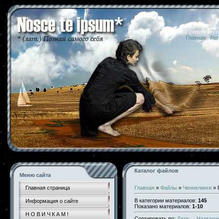
07.08.2026 
Приветствую
Главная
|
Рег
Каталог файлов
Меню сайта
Главная страница
Главная
»
Файлы
»
Ченнелинги
» 
В категории материалов
:
145
Информация о сайте
Показано материалов
:
1-10
Н О В И Ч К А М !
Сортировать по
:
Дате
·
Названи