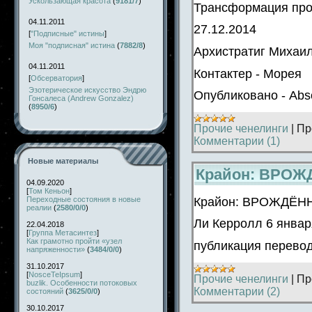
Ускользающая красота
(
9181/7
)
Трансформация про
04.11.2011
27.12.2014
[
"Подписные" истины
]
Моя "подписная" истина
(
7882/8
)
Архистратиг Михаи
04.11.2011
Контактер - Морея
[
Обсерватория
]
Эзотерическое искусство Эндрю
Опубликовано - Abso
Гонсалеса (Andrew Gonzalez)
(
8950/6
)
Прочие ченелинги
|
Пр
Комментарии (1)
Новые материалы
Крайон: ВРО
04.09.2020
[
Том Кеньон
]
Крайон: ВРОЖДЁ
Переходные состояния в новые
реалии
(
2580/0/0
)
Ли Керролл 6 январ
22.04.2018
[
Группа Метасинтез
]
Как грамотно пройти «узел
публикация перевода
напряженности»
(
3484/0/0
)
31.10.2017
[
NosceTeIpsum
]
Прочие ченелинги
|
Пр
buzlik. Особенности потоковых
Комментарии (2)
состояний
(
3625/0/0
)
30.10.2017