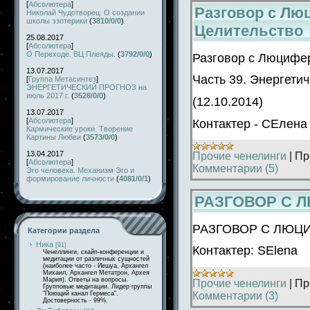
[
Абсолютера
]
Разговор с Лю
Николай Чудотворец. О создании
школы эзотерики
(
3810/0/0
)
Целительство
25.08.2017
[
Абсолютера
]
О Переходе. ВЦ Плеяды.
(
3792/0/0
)
Разговор с Люцифе
13.07.2017
Часть 39. Энергети
[
Группа Метасинтез
]
ЭНЕРГЕТИЧЕСКИЙ ПРОГНОЗ на
июль 2017 г.
(
3528/0/0
)
(12.10.2014)
13.07.2017
[
Абсолютера
]
Контактер - СЕлена
Кармические уроки. Творение
Картины Любви
(
3573/0/0
)
13.04.2017
Прочие ченелинги
|
Пр
[
Абсолютера
]
Комментарии (5)
Эго человека. Механизм Эго и
формирование личности
(
4081/0/1
)
РАЗГОВОР С Л
РАЗГОВОР С ЛЮЦИФ
Категории раздела
Ника
[91]
Контактер: SElena
Ченеллинги, скайп-конференции и
медитации от различных сущностей
(наиболее часто - Иешуа, Архангел
Михаил, Архангел Метатрон, Архея
Мария). Ответы на вопросы.
Прочие ченелинги
|
Пр
Групповые медитации. Лидер группы
Комментарии (3)
"Поющий канал Гермеса".
Достоверность - 99%.