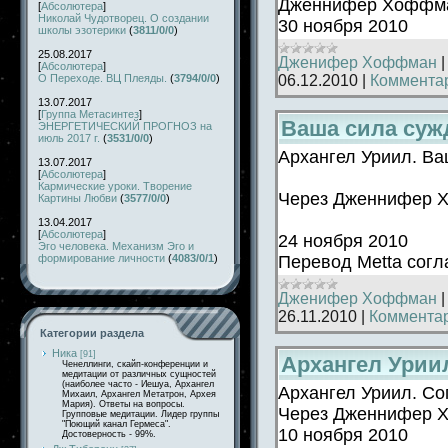
Дженнифер Хоффм
[
Абсолютера
]
Николай Чудотворец. О создании
30 ноября 2010
школы эзотерики
(
3811/0/0
)
25.08.2017
Дженифер Хоффман
[
Абсолютера
]
06.12.2010
|
Комментар
О Переходе. ВЦ Плеяды.
(
3794/0/0
)
13.07.2017
[
Группа Метасинтез
]
Ваша сила суж
ЭНЕРГЕТИЧЕСКИЙ ПРОГНОЗ на
июль 2017 г.
(
3531/0/0
)
Архангел Уриил. Ва
13.07.2017
[
Абсолютера
]
Кармические уроки. Творение
Через Дженнифер 
Картины Любви
(
3577/0/0
)
13.04.2017
[
Абсолютера
]
24 но
Эго человека. Механизм Эго и
Перевод Metta сог
формирование личности
(
4083/0/1
)
Дженифер Хоффман
26.11.2010
|
Комментар
Категории раздела
Ника
[91]
Архангел Урии
Ченеллинги, скайп-конференции и
медитации от различных сущностей
(наиболее часто - Иешуа, Архангел
Архангел Уриил. Со
Михаил, Архангел Метатрон, Архея
Мария). Ответы на вопросы.
Через Дженнифер 
Групповые медитации. Лидер группы
"Поющий канал Гермеса".
10 ноября 2010
Достоверность - 99%.