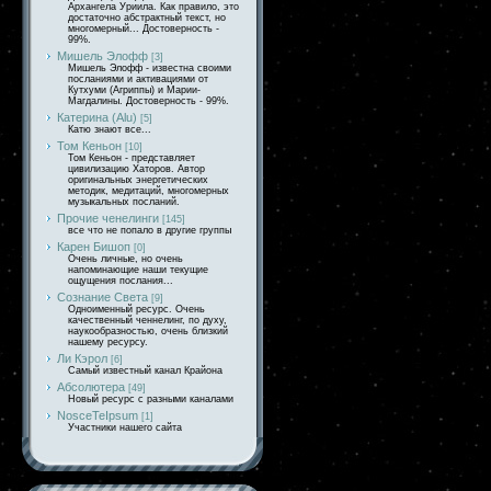
Архангела Уриила. Как правило, это
достаточно абстрактный текст, но
многомерный... Достоверность -
99%.
Мишель Элофф
[3]
Мишель Элофф - известна своими
посланиями и активациями от
Кутхуми (Агриппы) и Марии-
Магдалины. Достоверность - 99%.
Катерина (Alu)
[5]
Катю знают все...
Том Кеньон
[10]
Том Кеньон - представляет
цивилизацию Хаторов. Автор
оригинальных энергетических
методик, медитаций, многомерных
музыкальных посланий.
Прочие ченелинги
[145]
все что не попало в другие группы
Карен Бишоп
[0]
Очень личные, но очень
напоминающие наши текущие
ощущения послания...
Сознание Света
[9]
Одноименный ресурс. Очень
качественный ченнелинг, по духу,
наукообразностью, очень близкий
нашему ресурсу.
Ли Кэрол
[6]
Самый известный канал Крайона
Абсолютера
[49]
Новый ресурс с разными каналами
NosceTeIpsum
[1]
Участники нашего сайта