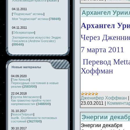
Ускользающая красота
(
9183/7
)
04.11.2011
Архангел Уриил
[
"Подписные" истины
]
Моя "подписная" истина
(
7884/8
)
Архангел Ури
04.11.2011
[
Обсерватория
]
Через Дженн
Эзотерическое искусство Эндрю
Гонсалеса (Andrew Gonzalez)
(
8954/6
)
7 марта 2011
Перевод
Mett
Новые материалы
Хоффман
04.09.2020
[
Том Кеньон
]
Переходные состояния в новые
реалии
(
2583/0/0
)
22.04.2018
[
Группа Метасинтез
]
Дженифер Хоффман
Как грамотно пройти «узел
23.03.2011
|
Комментар
напряженности»
(
3488/0/0
)
31.10.2017
[
NosceTeIpsum
]
Энергии декаб
buzlik. Особенности потоковых
состояний
(
3627/0/0
)
Энергии декабря
30.10.2017