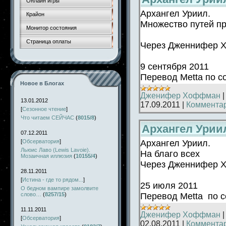
Онлайн игры
Архангел Уриил.
Крайон
Множество путей п
Монитор состояния
Страница оплаты
Через Дженнифер 
9 сент
Перевод Metta по 
Новое в Блогах
Дженифер Хоффман
13.01.2012
17.09.2011
|
Комментар
[
Сезонное чтение
]
Что читаем СЕЙЧАС
(
8015/8
)
Архангел Уриил
07.12.2011
Архангел Уриил.
[
Обсерватория
]
Льюис Лаво (Lewis Lavoie).
На благо всех
Мозаичная иллюзия
(
10155/4
)
Через Дженнифер 
28.11.2011
[
Истина - где то рядом...
]
25 ию
О бедном вампире замолвите
Перевод Metta по 
слово…
(
8257/15
)
11.11.2011
Дженифер Хоффман
[
Обсерватория
]
02.08.2011
|
Комментар