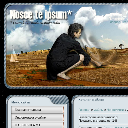
08.08.2026 
Приветствую
Главная
|
Рег
Каталог файлов
Меню сайта
Главная страница
Главная
»
Файлы
»
Ченнелинги
» 
В категории материалов
:
8
Информация о сайте
Показано материалов
:
1-8
Н О В И Ч К А М !
Сортировать по
:
Дате
·
Названи