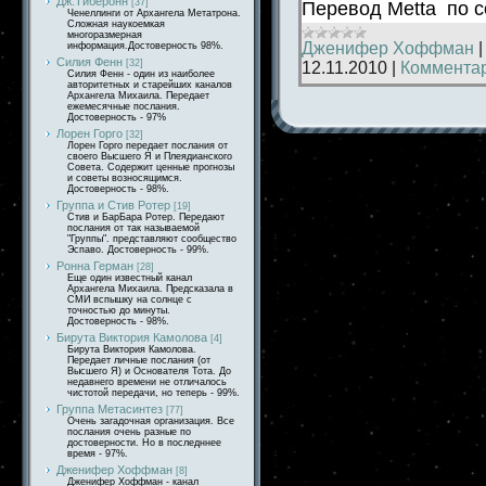
Дж.Тиберонн
[37]
Перевод Metta по 
Ченеллинги от Архангела Метатрона.
Сложная наукоемкая
многоразмерная
Дженифер Хоффман
информация.Достоверность 98%.
Силия Фенн
[32]
12.11.2010
|
Комментар
Силия Фенн - один из наиболее
авторитетных и старейших каналов
Архангела Михаила. Передает
ежемесячные послания.
Достоверность - 97%
Лорен Горго
[32]
Лорен Горго передает послания от
своего Высшего Я и Плеядианского
Совета. Содержит ценные прогнозы
и советы возносящимся.
Достоверность - 98%.
Группа и Стив Ротер
[19]
Стив и БарБара Ротер. Передают
послания от так называемой
"Группы". представляют сообщество
Эспаво. Достоверность - 99%.
Ронна Герман
[28]
Еще один известный канал
Архангела Михаила. Предсказала в
СМИ вспышку на солнце с
точностью до минуты.
Достоверность - 98%.
Бирута Виктория Камолова
[4]
Бирута Виктория Камолова.
Передает личные послания (от
Высшего Я) и Основателя Тота. До
недавнего времени не отличалось
чистотой передачи, но теперь - 99%.
Группа Метасинтез
[77]
Очень загадочная организация. Все
послания очень разные по
достоверности. Но в последннее
время - 97%.
Дженифер Хоффман
[8]
Дженифер Хоффман - канал