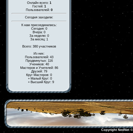
Онлайн всего:
1
Гостей:
1
Пользователей:
0
Сегодня заходили:
К нам присоединились:
Сегодня: 0
Вчера: 0
За неделю: 0
За месяц: 1
Всего: 380 участников
Из них:
Пользователей: 43
Продвинутых: 116
Учеников: 40
Мастеров и Учителей: 86
Друзей: 79
Круг Мастеров: 0
+ Малый Круг: 0
+ Высший Круг: 9
Copyright NedNet 