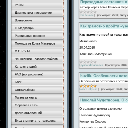
Переходные состояния в
Рэйки
Хатхор через Тома Кеньона Пер
Диагностика и исцеление
Том Кеньон
|
Просмотров:
2583
|
Загруз
Вознесение
Как грамотно пройти «уз
О Медитации
Как грамотно пройти «узел н
Расписание сеансов
Метасинтез
Помощь от Круга Мастеров
20.04.2018
Ф О Р У М
Татьяна Золотухина
Ченнелинги - Каталог файлов
Группа Метасинтез
|
Просмотров:
3489
Каталог статей
FAQ (вопрос/ответ)
buzlik. Особенности пот
Особенности потоковых состояни
Блог
NosceTeIpsum
|
Просмотров:
3628
|
Заг
Фотоальбомы
Гостевая книга
Николай Чудотворец. О 
Обратная связь
О создании школы эзотерики
Доска объявлений
Николай Чудотворец
Вход в миничат с телефона
Контактер Софоос
Ведущий Дмитрий. СоТворцы Аб