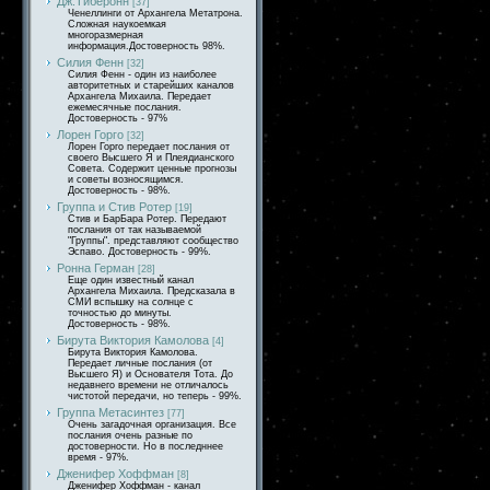
Дж.Тиберонн
[37]
Ченеллинги от Архангела Метатрона.
Сложная наукоемкая
многоразмерная
информация.Достоверность 98%.
Силия Фенн
[32]
Силия Фенн - один из наиболее
авторитетных и старейших каналов
Архангела Михаила. Передает
ежемесячные послания.
Достоверность - 97%
Лорен Горго
[32]
Лорен Горго передает послания от
своего Высшего Я и Плеядианского
Совета. Содержит ценные прогнозы
и советы возносящимся.
Достоверность - 98%.
Группа и Стив Ротер
[19]
Стив и БарБара Ротер. Передают
послания от так называемой
"Группы". представляют сообщество
Эспаво. Достоверность - 99%.
Ронна Герман
[28]
Еще один известный канал
Архангела Михаила. Предсказала в
СМИ вспышку на солнце с
точностью до минуты.
Достоверность - 98%.
Бирута Виктория Камолова
[4]
Бирута Виктория Камолова.
Передает личные послания (от
Высшего Я) и Основателя Тота. До
недавнего времени не отличалось
чистотой передачи, но теперь - 99%.
Группа Метасинтез
[77]
Очень загадочная организация. Все
послания очень разные по
достоверности. Но в последннее
время - 97%.
Дженифер Хоффман
[8]
Дженифер Хоффман - канал