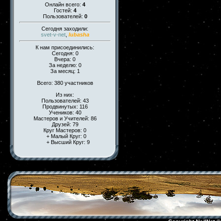
Онлайн всего:
4
Гостей:
4
Пользователей:
0
Сегодня заходили:
svet-v-net
,
lubasha
К нам присоединились:
Сегодня: 0
Вчера: 0
За неделю: 0
За месяц: 1
Всего: 380 участников
Из них:
Пользователей: 43
Продвинутых: 116
Учеников: 40
Мастеров и Учителей: 86
Друзей: 79
Круг Мастеров: 0
+ Малый Круг: 0
+ Высший Круг: 9