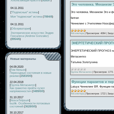
Ускользающая красота
(
9183/7
)
Эго человека. Механизм
04.11.2011
Эго человека. Механизм Эго и 
[
"Подписные" истины
]
Моя "подписная" истина
(
7884/8
)
fartran
Ченнелинг с Учителями Ноосферы
04.11.2011
[
Обсерватория
]
Эзотерическое искусство Эндрю
Абсолютера
|
Просмотров:
4084
|
Загру
Гонсалеса (Andrew Gonzalez)
(
8954/6
)
ЭНЕРГЕТИЧЕСКИЙ ПРОГНО
ЭНЕРГЕТИЧЕСКИЙ ПРОГНОЗ на а
Метасинтез
Новые материалы
Татьяна Золотухина
04.09.2020
[
Том Кеньон
]
Группа Метасинтез
|
Просмотров:
1771
Переходные состояния в новые
реалии
(
2583/0/0
)
Функции паразитов и пер
22.04.2018
[
Группа Метасинтез
]
Latuya Ченнелинг ВЯ. Функции па
Как грамотно пройти «узел
напряженности»
(
3489/0/0
)
Абсолютера
|
Просмотров:
1722
|
Загру
31.10.2017
[
NosceTeIpsum
]
buzlik. Особенности потоковых
состояний
(
3628/0/0
)
30.10.2017