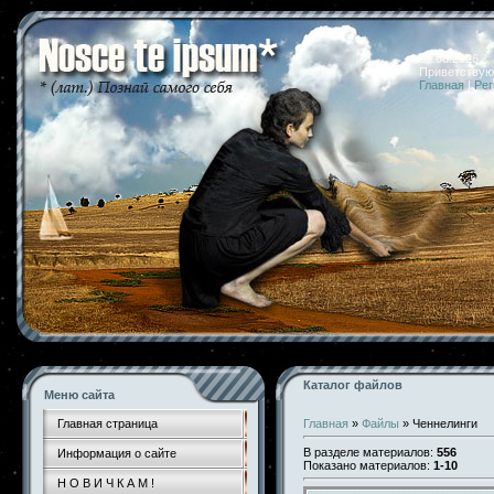
09.08.2026 
Приветствую
Главная
|
Рег
Каталог файлов
Меню сайта
Главная страница
Главная
»
Файлы
» Ченнелинги
В разделе материалов
:
556
Информация о сайте
Показано материалов
:
1-10
Н О В И Ч К А М !