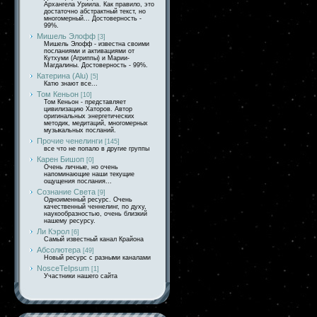
Архангела Уриила. Как правило, это
достаточно абстрактный текст, но
многомерный... Достоверность -
99%.
Мишель Элофф
[3]
Мишель Элофф - известна своими
посланиями и активациями от
Кутхуми (Агриппы) и Марии-
Магдалины. Достоверность - 99%.
Катерина (Alu)
[5]
Катю знают все...
Том Кеньон
[10]
Том Кеньон - представляет
цивилизацию Хаторов. Автор
оригинальных энергетических
методик, медитаций, многомерных
музыкальных посланий.
Прочие ченелинги
[145]
все что не попало в другие группы
Карен Бишоп
[0]
Очень личные, но очень
напоминающие наши текущие
ощущения послания...
Сознание Света
[9]
Одноименный ресурс. Очень
качественный ченнелинг, по духу,
наукообразностью, очень близкий
нашему ресурсу.
Ли Кэрол
[6]
Самый известный канал Крайона
Абсолютера
[49]
Новый ресурс с разными каналами
NosceTeIpsum
[1]
Участники нашего сайта