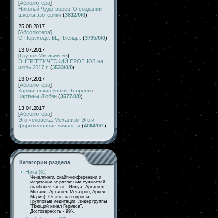
[
Абсолютера
]
Николай Чудотворец. О создании
школы эзотерики
(
3812/0/0
)
25.08.2017
[
Абсолютера
]
О Переходе. ВЦ Плеяды.
(
3795/0/0
)
13.07.2017
[
Группа Метасинтез
]
ЭНЕРГЕТИЧЕСКИЙ ПРОГНОЗ на
июль 2017 г.
(
3533/0/0
)
13.07.2017
[
Абсолютера
]
Кармические уроки. Творение
Картины Любви
(
3577/0/0
)
13.04.2017
[
Абсолютера
]
Эго человека. Механизм Эго и
формирование личности
(
4084/0/1
)
Категории раздела
Ника
[91]
Ченеллинги, скайп-конференции и
медитации от различных сущностей
(наиболее часто - Иешуа, Архангел
Михаил, Архангел Метатрон, Архея
Мария). Ответы на вопросы.
Групповые медитации. Лидер группы
"Поющий канал Гермеса".
Достоверность - 99%.