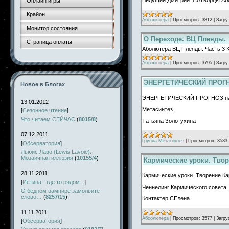
Онлайн игры
Крайон
Абсолютера
|
Просмотров:
3812
|
Загру
Монитор состояния
О Переходе. ВЦ Плеяды.
Страница оплаты
Аболютера ВЦ Плеяды. Часть 3 
Абсолютера
|
Просмотров:
3795
|
Загру
ЭНЕРГЕТИЧЕСКИЙ ПРОГНО
Новое в Блогах
ЭНЕРГЕТИЧЕСКИЙ ПРОГНОЗ на и
13.01.2012
Метасинтез
[
Сезонное чтение
]
Что читаем СЕЙЧАС
(
8015/8
)
Татьяна Золотухина
07.12.2011
Группа Метасинтез
|
Просмотров:
3533
[
Обсерватория
]
Льюис Лаво (Lewis Lavoie).
Мозаичная иллюзия
(
10155/4
)
Кармические уроки. Тво
28.11.2011
Кармические уроки. Творение К
[
Истина - где то рядом...
]
Ченнелинг Кармического совета. 
О бедном вампире замолвите
слово…
(
8257/15
)
Контактер СЕлена
11.11.2011
Абсолютера
|
Просмотров:
3577
|
Загру
[
Обсерватория
]