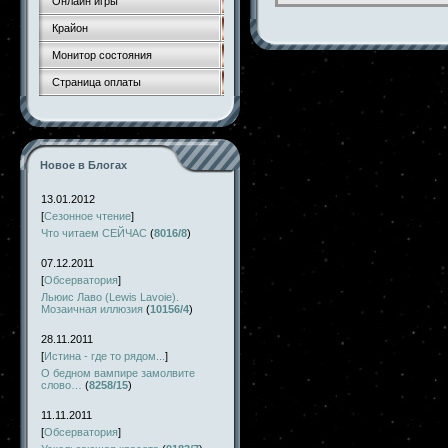
Онлайн игры
Крайон
Монитор состояния
Страница оплаты
Новое в Блогах
13.01.2012
[
Сезонное чтение
]
Что читаем СЕЙЧАС
(
8016/8
)
07.12.2011
[
Обсерватория
]
Льюис Лаво (Lewis Lavoie).
Мозаичная иллюзия
(
10156/4
)
28.11.2011
[
Истина - где то рядом...
]
О бедном вампире замолвите
слово…
(
8258/15
)
11.11.2011
[
Обсерватория
]