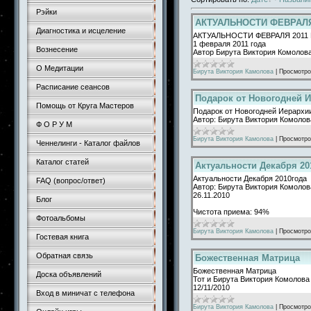
Рэйки
АКТУАЛЬНОСТИ ФЕВРАЛЯ
Диагностика и исцеление
АКТУАЛЬНОСТИ ФЕВРАЛЯ 2011
1 февраля 2011 года
Вознесение
Автор Бирута Виктория Комолов
О Медитации
Бирута Виктория Камолова
|
Просмотро
Расписание сеансов
Подарок от Новогодней И
Помощь от Круга Мастеров
Подарок от Новогодней Иерархии
Автор: Бирута Виктория Комолов
Ф О Р У М
Бирута Виктория Камолова
|
Просмотро
Ченнелинги - Каталог файлов
Каталог статей
Актуальности Декабря 20
Актуальности Декабря 2010года
FAQ (вопрос/ответ)
Автор: Бирута Виктория Комолов
26.11.2010
Блог
Чистота приема: 94%
Фотоальбомы
Бирута Виктория Камолова
|
Просмотро
Гостевая книга
Обратная связь
Божественная Матрица
Божественная Матрица
Доска объявлений
Тот и Бирута Виктория Комолова
12/11/2010
Вход в миничат с телефона
Бирута Виктория Камолова
|
Просмотро