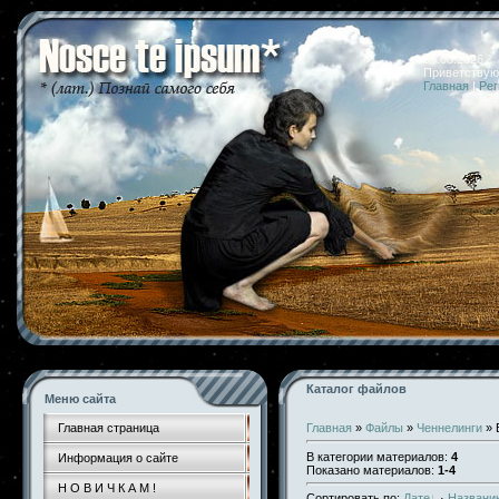
09.08.2026 
Приветствую
Главная
|
Рег
Каталог файлов
Меню сайта
Главная страница
Главная
»
Файлы
»
Ченнелинги
» 
В категории материалов
:
4
Информация о сайте
Показано материалов
:
1-4
Н О В И Ч К А М !
Сортировать по
:
Дате
·
Названи