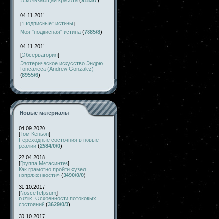
Ускользающая красота
(
9183/7
)
04.11.2011
[
"Подписные" истины
]
Моя "подписная" истина
(
7885/8
)
04.11.2011
[
Обсерватория
]
Эзотерическое искусство Эндрю
Гонсалеса (Andrew Gonzalez)
(
8955/6
)
Новые материалы
04.09.2020
[
Том Кеньон
]
Переходные состояния в новые
реалии
(
2584/0/0
)
22.04.2018
[
Группа Метасинтез
]
Как грамотно пройти «узел
напряженности»
(
3490/0/0
)
31.10.2017
[
NosceTeIpsum
]
buzlik. Особенности потоковых
состояний
(
3629/0/0
)
30.10.2017