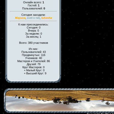
Онлайн всего:
1
Гостей:
1
Пользователей:
0
Сегодня заходили:
Мэрика
,
svet-v-net
,
lubasha
К нам присоединились:
Сегодня: 0
Вчера: 0
За неделю: 0
За месяц: 1
Всего: 380 участников
Из них:
Пользователей: 43
Продвинутых: 116
Учеников: 40
Мастеров и Учителей: 86
Друзей: 79
Круг Мастеров: 0
+ Малый Круг: 0
+ Высший Круг: 9