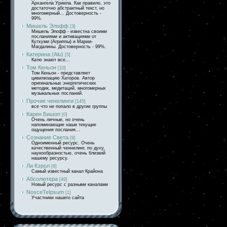
Архангела Уриила. Как правило, это
достаточно абстрактный текст, но
многомерный... Достоверность -
99%.
Мишель Элофф
[3]
Мишель Элофф - известна своими
посланиями и активациями от
Кутхуми (Агриппы) и Марии-
Магдалины. Достоверность - 99%.
Катерина (Alu)
[5]
Катю знают все...
Том Кеньон
[10]
Том Кеньон - представляет
цивилизацию Хаторов. Автор
оригинальных энергетических
методик, медитаций, многомерных
музыкальных посланий.
Прочие ченелинги
[145]
все что не попало в другие группы
Карен Бишоп
[0]
Очень личные, но очень
напоминающие наши текущие
ощущения послания...
Сознание Света
[9]
Одноименный ресурс. Очень
качественный ченнелинг, по духу,
наукообразностью, очень близкий
нашему ресурсу.
Ли Кэрол
[6]
Самый известный канал Крайона
Абсолютера
[49]
Новый ресурс с разными каналами
NosceTeIpsum
[1]
Участники нашего сайта