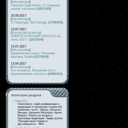
[
Абсолютера
]
Николай Чудотворец. О создании
школы эзотерики
(
3813/0/0
)
25.08.2017
[
Абсолютера
]
О Переходе. ВЦ Плеяды.
(
3796/0/0
)
13.07.2017
[
Группа Метасинтез
]
ЭНЕРГЕТИЧЕСКИЙ ПРОГНОЗ на
июль 2017 г.
(
3533/0/0
)
13.07.2017
[
Абсолютера
]
Кармические уроки. Творение
Картины Любви
(
3578/0/0
)
13.04.2017
[
Абсолютера
]
Эго человека. Механизм Эго и
формирование личности
(
4085/0/1
)
Категории раздела
Ника
[91]
Ченеллинги, скайп-конференции и
медитации от различных сущностей
(наиболее часто - Иешуа, Архангел
Михаил, Архангел Метатрон, Архея
Мария). Ответы на вопросы.
Групповые медитации. Лидер группы
"Поющий канал Гермеса".
Достоверность - 99%.