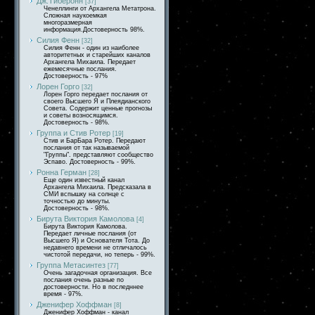
Дж.Тиберонн
[37]
Ченеллинги от Архангела Метатрона.
Сложная наукоемкая
многоразмерная
информация.Достоверность 98%.
Силия Фенн
[32]
Силия Фенн - один из наиболее
авторитетных и старейших каналов
Архангела Михаила. Передает
ежемесячные послания.
Достоверность - 97%
Лорен Горго
[32]
Лорен Горго передает послания от
своего Высшего Я и Плеядианского
Совета. Содержит ценные прогнозы
и советы возносящимся.
Достоверность - 98%.
Группа и Стив Ротер
[19]
Стив и БарБара Ротер. Передают
послания от так называемой
"Группы". представляют сообщество
Эспаво. Достоверность - 99%.
Ронна Герман
[28]
Еще один известный канал
Архангела Михаила. Предсказала в
СМИ вспышку на солнце с
точностью до минуты.
Достоверность - 98%.
Бирута Виктория Камолова
[4]
Бирута Виктория Камолова.
Передает личные послания (от
Высшего Я) и Основателя Тота. До
недавнего времени не отличалось
чистотой передачи, но теперь - 99%.
Группа Метасинтез
[77]
Очень загадочная организация. Все
послания очень разные по
достоверности. Но в последннее
время - 97%.
Дженифер Хоффман
[8]
Дженифер Хоффман - канал