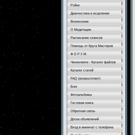
Рэйки
Диагностика и исцеление
Вознесение
О Медитации
Расписание сеансов
Помощь от Круга Мастеров
Ф О Р У М
Ченнелинги - Каталог файлов
Каталог статей
FAQ (вопрос/ответ)
Блог
Фотоальбомы
Гостевая книга
Обратная связь
Доска объявлений
Вход в миничат с телефона