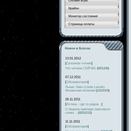
Онлайн игры
Крайон
Монитор состояния
Страница оплаты
Новое в Блогах
13.01.2012
[
Сезонное чтение
]
Что читаем СЕЙЧАС
(
8012/8
)
07.12.2011
[
Обсерватория
]
Льюис Лаво (Lewis Lavoie).
Мозаичная иллюзия
(
10153/4
)
28.11.2011
[
Истина - где то рядом...
]
О бедном вампире замолвите
слово…
(
8252/15
)
11.11.2011
[
Обсерватория
]