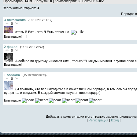
Просмотров
:
1419
|
Загрузок
:
0
|
Комментарии
:
3
|
Рейтинг
:
5.0
/
2
Всего комментариев
:
3
Порядок 
3
Aurorochka
(18.10.2012 14:19)
0
стать Я Есть, что Я Есть тотально.
Благодарю!!!!!!!
2
факел
(15.10.2012 23:43)
0
А сейчас по другому и нельзя жить, только "В каждый момент. слушая свое с
Благодарю!
1
oshmira
(15.10.2012 09:23)
0
(И помнить, что все находиться в божественном порядке, в том самом поря
существа и создаем. В каждый момент слушая свое сердце,)
Благодарю
Добавлять комментарии могут только зарегистрированны
[
Регистрация
|
Вход
]