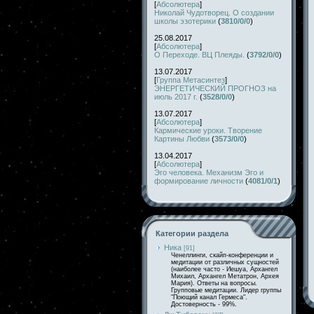
[
Абсолютера
]
Николай Чудотворец. О создании
школы эзотерики
(
3810/0/0
)
25.08.2017
[
Абсолютера
]
О Переходе. ВЦ Плеяды.
(
3792/0/0
)
13.07.2017
[
Группа Метасинтез
]
ЭНЕРГЕТИЧЕСКИЙ ПРОГНОЗ на
июль 2017 г.
(
3528/0/0
)
13.07.2017
[
Абсолютера
]
Кармические уроки. Творение
Картины Любви
(
3573/0/0
)
13.04.2017
[
Абсолютера
]
Эго человека. Механизм Эго и
формирование личности
(
4081/0/1
)
Категории раздела
Ника
[91]
Ченеллинги, скайп-конференции и
медитации от различных сущностей
(наиболее часто - Иешуа, Архангел
Михаил, Архангел Метатрон, Архея
Мария). Ответы на вопросы.
Групповые медитации. Лидер группы
"Поющий канал Гермеса".
Достоверность - 99%.