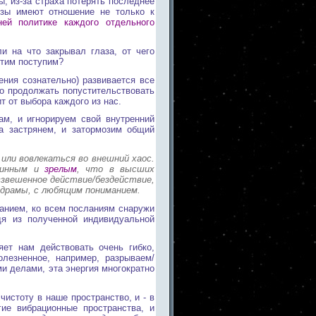
, из-за страха потерять последнее
нозы имеют отношение не только к
ней политике каждого отдельного
ли на что закрывал глаза, от чего
этим поступим?
ения сознательно) развивается все
о продолжать попустительствовать
т от выбора каждого из нас.
ам, и игнорируем свой внутренний
ва застрянем, и затормозим общий
 или вовлекаться во внешний хаос.
тинным и
зрелым
, что в высших
взвешенное действие/бездействие,
 драмы, с любящим пониманием.
манием, ко всем посланиям снаружи
дя из полученной индивидуальной
ет нам действовать очень гибко,
олезненное, например, разрываем/
 делами, эта энергия многократно
чистоту в наше пространство, и - в
ие вибрационные пространства, и