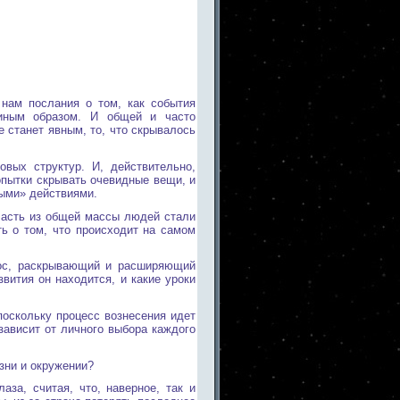
нам послания о том, как события
 иным образом. И общей и часто
 станет явным, то, что скрывалось
овых структур. И, действительно,
опытки скрывать очевидные вещи, и
ыми» действиями.
 Часть из общей массы людей стали
ть о том, что происходит на самом
ос, раскрывающий и расширяющий
звития он находится, и какие уроки
поскольку процесс вознесения идет
зависит от личного выбора каждого
изни и окружении?
за, считая, что, наверное, так и