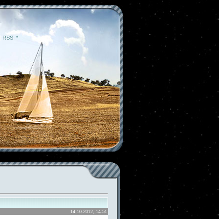
|
RSS
|
*
14.10.2012, 14:51