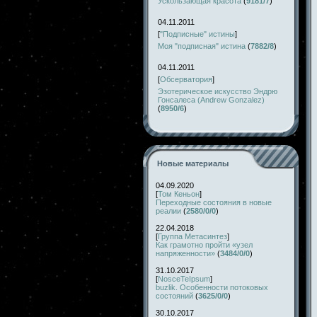
Ускользающая красота
(
9181/7
)
04.11.2011
[
"Подписные" истины
]
Моя "подписная" истина
(
7882/8
)
04.11.2011
[
Обсерватория
]
Эзотерическое искусство Эндрю
Гонсалеса (Andrew Gonzalez)
(
8950/6
)
Новые материалы
04.09.2020
[
Том Кеньон
]
Переходные состояния в новые
реалии
(
2580/0/0
)
22.04.2018
[
Группа Метасинтез
]
Как грамотно пройти «узел
напряженности»
(
3484/0/0
)
31.10.2017
[
NosceTeIpsum
]
buzlik. Особенности потоковых
состояний
(
3625/0/0
)
30.10.2017