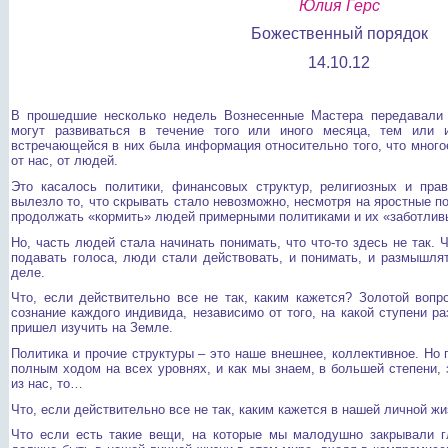
Юлия Герс
Божественный порядок
14.10.12
В прошедшие несколько недель Вознесенные Мастера передавали 
могут развиваться в течение того или иного месяца, тем или
встречающейся в них была информация относительно того, что многое
от нас, от людей.
Это касалось политики, финансовых структур, религиозных и прав
вылезло то, что скрывать стало невозможно, несмотря на яростные п
продолжать «кормить» людей примерными политиками и их «заботлив
Но, часть людей стала начинать понимать, что что-то здесь не так.
подавать голоса, люди стали действовать, и понимать, и размышля
деле.
Что, если действительно все не так, каким кажется?
Золотой вопр
сознание каждого индивида, независимо от того, на какой ступени ра
пришел изучить на Земле.
Политика и прочие структуры – это наше внешнее, коллективное. Но 
полным ходом на всех уровнях, и как мы знаем, в большей степени, 
из нас, то…
Что, если действительно все не так, каким кажется в нашей личной ж
Что если есть такие вещи, на которые мы малодушно закрывали гла