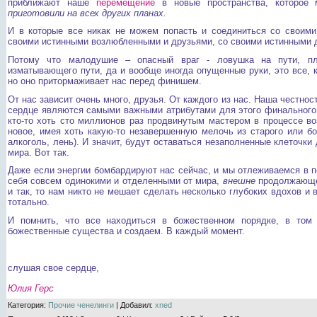
приближают наше
перемещение
в новые пространства, которо
приготовили на всех других планах.
И в которые все никак не можем попасть и соединиться со своими
своими истинными возлюбленными и друзьями, со своими истинными 
Потому что малодушие – опасный враг - ловушка на пути, пл
изматывающего пути, да и вообще иногда опущенные руки, это все, к
но оно притормаживает нас перед финишем.
От нас зависит очень много, друзья. От каждого из нас. Наша честнос
сердце являются самыми важными атрибутами для этого финального 
кто-то хоть сто миллионов раз продвинутым мастером в процессе во
новое, имея хоть какую-то незавершенную мелочь из старого или бо
алкоголь, лень). И значит, будут оставаться незаполненные клеточки
мира. Вот так.
Даже если энергии бомбардируют нас сейчас, и мы отлеживаемся в п
себя совсем одинокими и отделенными от мира,
внешне
продолжающег
и так, то нам никто не мешает сделать несколько глубоких вдохов и 
тотально.
И помнить, что все находиться в божественном порядке, в том
божественные существа и создаем. В каждый момент.
слушая свое сердце,
Юлия Герс
Категория
:
Прочие ченелинги
|
Добавил
:
xned