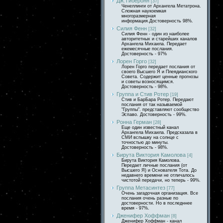
Дж.Тиберонн
[37]
Ченеллинги от Архангела Метатрона.
Сложная наукоемкая
многоразмерная
информация.Достоверность 98%.
Силия Фенн
[32]
Силия Фенн - один из наиболее
авторитетных и старейших каналов
Архангела Михаила. Передает
ежемесячные послания.
Достоверность - 97%
Лорен Горго
[32]
Лорен Горго передает послания от
своего Высшего Я и Плеядианского
Совета. Содержит ценные прогнозы
и советы возносящимся.
Достоверность - 98%.
Группа и Стив Ротер
[19]
Стив и БарБара Ротер. Передают
послания от так называемой
"Группы". представляют сообщество
Эспаво. Достоверность - 99%.
Ронна Герман
[28]
Еще один известный канал
Архангела Михаила. Предсказала в
СМИ вспышку на солнце с
точностью до минуты.
Достоверность - 98%.
Бирута Виктория Камолова
[4]
Бирута Виктория Камолова.
Передает личные послания (от
Высшего Я) и Основателя Тота. До
недавнего времени не отличалось
чистотой передачи, но теперь - 99%.
Группа Метасинтез
[77]
Очень загадочная организация. Все
послания очень разные по
достоверности. Но в последннее
время - 97%.
Дженифер Хоффман
[8]
Дженифер Хоффман - канал