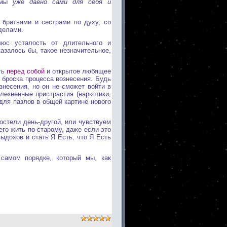
е мы
уже давно сами для себя и
 братьями и сестрами по духу, со
делами.
юс усталость от длительного и
азалось бы, такое незначительное,
ть
перед собой
и открытое любящее
броска процесса вознесения. Будь
знесения, но он не сможет войти в
лезненные пристрастия (наркотики,
 для пазлов в общей картине нового
остели день-другой, или чувствуем
о жить по-старому, даже если это
выдохов и стать Я Есть, что Я Есть
 самом порядке, который мы, как