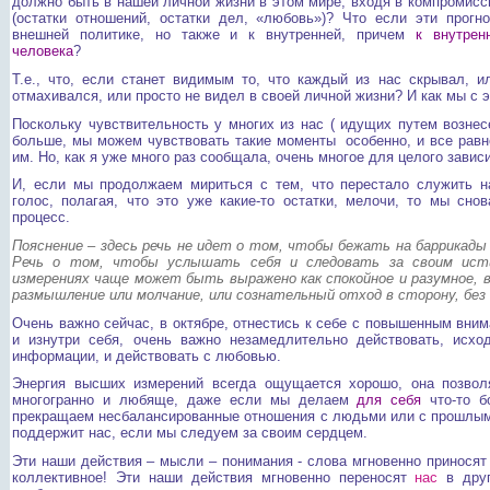
должно быть в нашей личной жизни в этом мире, входя в компромиссы
(остатки отношений, остатки дел, «любовь»)? Что если эти прог
внешней политике, но также и к внутренней, причем
к внутрен
человека
?
Т.е., что, если станет видимым то, что каждый из нас скрывал, и
отмахивался, или просто не видел в своей личной жизни? И как мы с 
Поскольку чувствительность у многих из нас ( идущих путем вознес
больше, мы можем чувствовать такие моменты особенно, и все равн
им. Но, как я уже много раз сообщала, очень многое для целого зависи
И, если мы продолжаем мириться с тем, что перестало служить н
голос, полагая, что это уже какие-то остатки, мелочи, то мы сно
процесс.
Пояснение – здесь речь не идет о том, чтобы бежать на баррикады
Речь о том, чтобы услышать себя и следовать за своим ис
измерениях чаще может быть выражено как спокойное и разумное, 
размышление или молчание, или сознательный отход в сторону, без
Очень важно сейчас, в октябре, отнестись к себе с повышенным вни
и изнутри себя, очень важно незамедлительно действовать, исхо
информации, и действовать с любовью.
Энергия высших измерений всегда ощущается хорошо, она позволя
многогранно и любяще, даже если мы делаем
для себя
что-то б
прекращаем несбалансированные отношения с людьми или с прошлыми
поддержит нас, если мы следуем за своим сердцем.
Эти наши действия – мысли – понимания - слова мгновенно приносят 
коллективное! Эти наши действия мгновенно переносят
нас
в друг