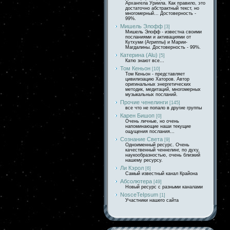
Архангела Уриила. Как правило, это
достаточно абстрактный текст, но
многомерный... Достоверность -
99%.
Мишель Элофф
[3]
Мишель Элофф - известна своими
посланиями и активациями от
Кутхуми (Агриппы) и Марии-
Магдалины. Достоверность - 99%.
Катерина (Alu)
[5]
Катю знают все...
Том Кеньон
[10]
Том Кеньон - представляет
цивилизацию Хаторов. Автор
оригинальных энергетических
методик, медитаций, многомерных
музыкальных посланий.
Прочие ченелинги
[145]
все что не попало в другие группы
Карен Бишоп
[0]
Очень личные, но очень
напоминающие наши текущие
ощущения послания...
Сознание Света
[9]
Одноименный ресурс. Очень
качественный ченнелинг, по духу,
наукообразностью, очень близкий
нашему ресурсу.
Ли Кэрол
[6]
Самый известный канал Крайона
Абсолютера
[49]
Новый ресурс с разными каналами
NosceTeIpsum
[1]
Участники нашего сайта