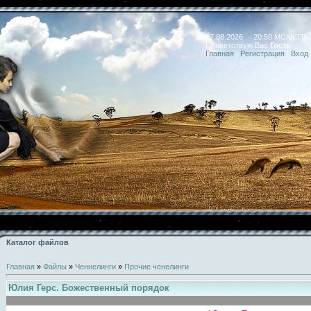
07.08.2026 20:50 МСК/СПБ
Приветствую Вас
Гость
Главная
|
Регистрация
|
Вход
Каталог файлов
Главная
»
Файлы
»
Ченнелинги
»
Прочие ченелинги
Юлия Герс. Божественный порядок