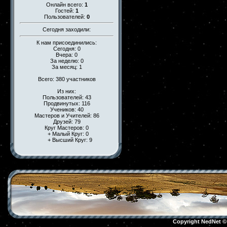
Онлайн всего:
1
Гостей:
1
Пользователей:
0
Сегодня заходили:
К нам присоединились:
Сегодня: 0
Вчера: 0
За неделю: 0
За месяц: 1
Всего: 380 участников
Из них:
Пользователей: 43
Продвинутых: 116
Учеников: 40
Мастеров и Учителей: 86
Друзей: 79
Круг Мастеров: 0
+ Малый Круг: 0
+ Высший Круг: 9
Copyright NedNet 