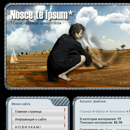
07.08.2026 
Приветствую
Главная
|
Рег
Каталог файлов
Меню сайта
Главная страница
Главная
»
Файлы
»
Ченнелинги
» 
В категории материалов
:
77
Информация о сайте
Показано материалов
:
61-70
Н О В И Ч К А М !
Сортировать по
:
Дате
·
Названи