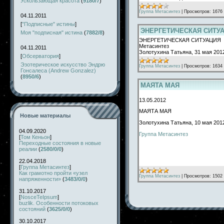
Ускользающая красота
(
9180/7
)
Группа Метасинтез
|
Просмотров:
1676
04.11.2011
[
"Подписные" истины
]
ЭНЕРГЕТИЧЕСКАЯ СИТУАЦ
Моя "подписная" истина
(
7882/8
)
ЭНЕРГЕТИЧЕСКАЯ СИТУАЦИЯ в 
Метасинтез
04.11.2011
Золотухина Татьяна, 31 мая 201
[
Обсерватория
]
Эзотерическое искусство Эндрю
Группа Метасинтез
|
Просмотров:
1634
Гонсалеса (Andrew Gonzalez)
(
8950/6
)
МАЯТА МАЯ
13.05.2012
МАЯТА МАЯ
Новые материалы
Золотухина Татьяна, 10 мая 2012
04.09.2020
Группа Метасинтез
[
Том Кеньон
]
Переходные состояния в новые
реалии
(
2580/0/0
)
22.04.2018
[
Группа Метасинтез
]
Как грамотно пройти «узел
Группа Метасинтез
|
Просмотров:
1502
напряженности»
(
3483/0/0
)
31.10.2017
[
NosceTeIpsum
]
buzlik. Особенности потоковых
состояний
(
3625/0/0
)
30.10.2017