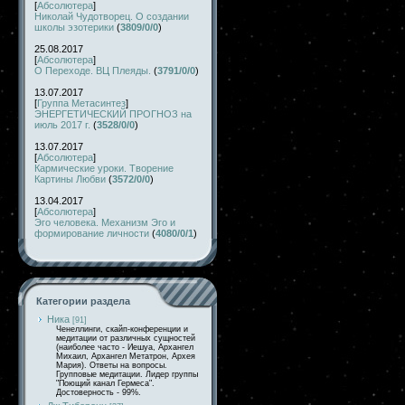
[
Абсолютера
]
Николай Чудотворец. О создании
школы эзотерики
(
3809/0/0
)
25.08.2017
[
Абсолютера
]
О Переходе. ВЦ Плеяды.
(
3791/0/0
)
13.07.2017
[
Группа Метасинтез
]
ЭНЕРГЕТИЧЕСКИЙ ПРОГНОЗ на
июль 2017 г.
(
3528/0/0
)
13.07.2017
[
Абсолютера
]
Кармические уроки. Творение
Картины Любви
(
3572/0/0
)
13.04.2017
[
Абсолютера
]
Эго человека. Механизм Эго и
формирование личности
(
4080/0/1
)
Категории раздела
Ника
[91]
Ченеллинги, скайп-конференции и
медитации от различных сущностей
(наиболее часто - Иешуа, Архангел
Михаил, Архангел Метатрон, Архея
Мария). Ответы на вопросы.
Групповые медитации. Лидер группы
"Поющий канал Гермеса".
Достоверность - 99%.