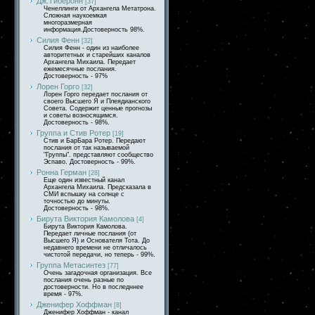
Дж.Тиберонн
[37]
Ченеллинги от Архангела Метатрона.
Сложная наукоемкая
многоразмерная
информация.Достоверность 98%.
Силия Фенн
[32]
Силия Фенн - один из наиболее
авторитетных и старейших каналов
Архангела Михаила. Передает
ежемесячные послания.
Достоверность - 97%
Лорен Горго
[32]
Лорен Горго передает послания от
своего Высшего Я и Плеядианского
Совета. Содержит ценные прогнозы
и советы возносящимся.
Достоверность - 98%.
Группа и Стив Ротер
[19]
Стив и БарБара Ротер. Передают
послания от так называемой
"Группы". представляют сообщество
Эспаво. Достоверность - 99%.
Ронна Герман
[28]
Еще один известный канал
Архангела Михаила. Предсказала в
СМИ вспышку на солнце с
точностью до минуты.
Достоверность - 98%.
Бирута Виктория Камолова
[4]
Бирута Виктория Камолова.
Передает личные послания (от
Высшего Я) и Основателя Тота. До
недавнего времени не отличалось
чистотой передачи, но теперь - 99%.
Группа Метасинтез
[77]
Очень загадочная организация. Все
послания очень разные по
достоверности. Но в последннее
время - 97%.
Дженифер Хоффман
[8]
Дженифер Хоффман - канал