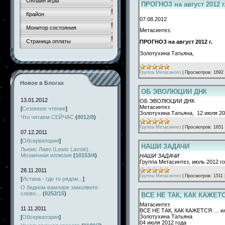
Онлайн игры
ПРОГНОЗ на август 2012 г
Крайон
07.08.2012
Монитор состояния
Метасинтез.
Страница оплаты
ПРОГНОЗ на август 2012 г.
Золотухина Татьяна,
Группа Метасинтез
|
Просмотров:
1692
Новое в Блогах
ОБ ЭВОЛЮЦИИ ДНК
13.01.2012
ОБ ЭВОЛЮЦИИ ДНК
Метасинтез
[
Сезонное чтение
]
Золотухина Татьяна, 12 июля 20
Что читаем СЕЙЧАС
(
8012/8
)
Группа Метасинтез
|
Просмотров:
1651
07.12.2011
[
Обсерватория
]
НАШИ ЗАДАЧИ
Льюис Лаво (Lewis Lavoie).
Мозаичная иллюзия
(
10153/4
)
НАШИ ЗАДАЧИ
Группа Метасинтез, июль 2012 г
28.11.2011
Группа Метасинтез
|
Просмотров:
1511
[
Истина - где то рядом...
]
О бедном вампире замолвите
слово…
(
8252/15
)
ВСЕ НЕ ТАК, КАК КАЖЕ
Матасинтез
11.11.2011
ВСЕ НЕ ТАК, КАК КАЖЕТСЯ …
Золотухина Татьяна
[
Обсерватория
]
04 июля 2012 года