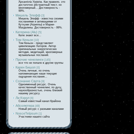
Архангела Уриила. Как правило, это
достаточно абстрактный текст, но
многомерный... Достоверность -
99%.
Мишель Элофф
[3]
Мишель Элофф - известна своими
посланиями и активациями от
Кутхуми (Агриппы) и Марии-
Магдалины. Достоверность - 99%.
Катерина (Alu)
[5]
Катю знают все...
Том Кеньон
[10]
Том Кеньон - представляет
цивилизацию Хаторов. Автор
оригинальных энергетических
методик, медитаций, многомерных
музыкальных посланий.
Прочие ченелинги
[145]
все что не попало в другие группы
Карен Бишоп
[0]
Очень личные, но очень
напоминающие наши текущие
ощущения послания...
Сознание Света
[9]
Одноименный ресурс. Очень
качественный ченнелинг, по духу,
наукообразностью, очень близкий
нашему ресурсу.
Ли Кэрол
[6]
Самый известный канал Крайона
Абсолютера
[49]
Новый ресурс с разными каналами
NosceTeIpsum
[1]
Участники нашего сайта