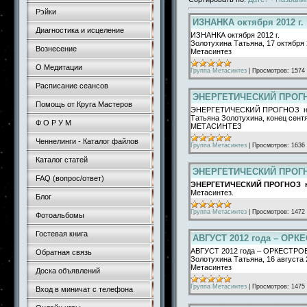
Рэйки
ИЗНАНКА октября 2012 г.
Диагностика и исцеление
ИЗНАНКА октября 2012 г.
Золотухина Татьяна, 17 октября 
Вознесение
Метасинтез
О Медитации
Группа Метасинтез
|
Просмотров:
1574
Расписание сеансов
ЭНЕРГЕТИЧЕСКИЙ ПРОГНОЗ
Помощь от Круга Мастеров
ЭНЕРГЕТИЧЕСКИЙ ПРОГНОЗ на о
Татьяна Золотухина, конец сентя
Ф О Р У М
МЕТАСИНТЕЗ
Ченнелинги - Каталог файлов
Группа Метасинтез
|
Просмотров:
1636
Каталог статей
ЭНЕРГЕТИЧЕСКИЙ ПРОГНОЗ
FAQ (вопрос/ответ)
ЭНЕРГЕТИЧЕСКИЙ ПРОГНОЗ на 
Метасинтез.
Блог
Группа Метасинтез
|
Просмотров:
1472
Фотоальбомы
Гостевая книга
АВГУСТ 2012 года – О
АВГУСТ 2012 года – ОРКЕСТ
Обратная связь
Золотухина Татьяна, 16 августа 
Метасинтез
Доска объявлений
Группа Метасинтез
|
Просмотров:
1475
Вход в миничат с телефона