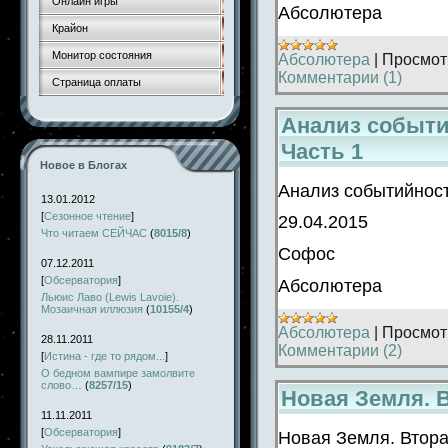
Онлайн игры
Абсолютера
Крайон
Монитор состояния
Абсолютера
|
Просмот
Комментарии (1)
Страница оплаты
Анализ событи
Часть 1
Новое в Блогах
Анализ событийност
13.01.2012
[
Сезонное чтение
]
29.04.2015
Что читаем СЕЙЧАС
(
8015/8
)
Софос
07.12.2011
[
Обсерватория
]
Абсолютера
Льюис Лаво (Lewis Lavoie).
Мозаичная иллюзия
(
10155/4
)
Абсолютера
|
Просмот
28.11.2011
Комментарии (2)
[
Истина - где то рядом...
]
О бедном вампире замолвите
слово…
(
8257/15
)
Новая Земля. 
11.11.2011
[
Обсерватория
]
Новая Земля. Втора