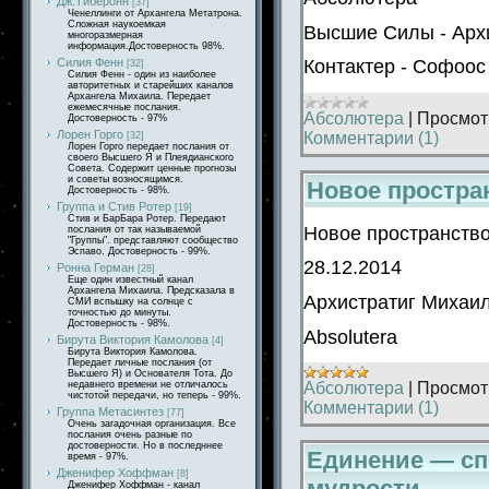
Дж.Тиберонн
[37]
Ченеллинги от Архангела Метатрона.
Сложная наукоемкая
Высшие Силы - Арх
многоразмерная
информация.Достоверность 98%.
Силия Фенн
Контактер - Софоос
[32]
Силия Фенн - один из наиболее
авторитетных и старейших каналов
Архангела Михаила. Передает
ежемесячные послания.
Абсолютера
|
Просмот
Достоверность - 97%
Лорен Горго
Комментарии (1)
[32]
Лорен Горго передает послания от
своего Высшего Я и Плеядианского
Совета. Содержит ценные прогнозы
и советы возносящимся.
Новое простра
Достоверность - 98%.
Группа и Стив Ротер
[19]
Стив и БарБара Ротер. Передают
Новое пространств
послания от так называемой
"Группы". представляют сообщество
Эспаво. Достоверность - 99%.
28.12.2014
Ронна Герман
[28]
Еще один известный канал
Архангела Михаила. Предсказала в
Архистратиг Михаил
СМИ вспышку на солнце с
точностью до минуты.
Достоверность - 98%.
Absolutera
Бирута Виктория Камолова
[4]
Бирута Виктория Камолова.
Передает личные послания (от
Высшего Я) и Основателя Тота. До
недавнего времени не отличалось
Абсолютера
|
Просмот
чистотой передачи, но теперь - 99%.
Комментарии (1)
Группа Метасинтез
[77]
Очень загадочная организация. Все
послания очень разные по
достоверности. Но в последннее
Единение — сп
время - 97%.
Дженифер Хоффман
[8]
мудрости
Дженифер Хоффман - канал