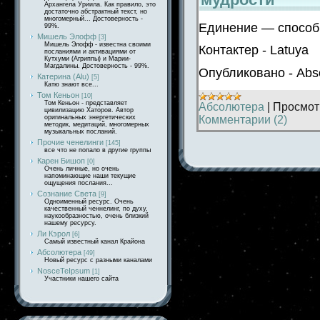
Архангела Уриила. Как правило, это
достаточно абстрактный текст, но
многомерный... Достоверность -
Единение — способ 
99%.
Мишель Элофф
[3]
Мишель Элофф - известна своими
Контактер - Latuya
посланиями и активациями от
Кутхуми (Агриппы) и Марии-
Магдалины. Достоверность - 99%.
Опубликовано - Abso
Катерина (Alu)
[5]
Катю знают все...
Том Кеньон
[10]
Том Кеньон - представляет
Абсолютера
|
Просмот
цивилизацию Хаторов. Автор
Комментарии (2)
оригинальных энергетических
методик, медитаций, многомерных
музыкальных посланий.
Прочие ченелинги
[145]
все что не попало в другие группы
Карен Бишоп
[0]
Очень личные, но очень
напоминающие наши текущие
ощущения послания...
Сознание Света
[9]
Одноименный ресурс. Очень
качественный ченнелинг, по духу,
наукообразностью, очень близкий
нашему ресурсу.
Ли Кэрол
[6]
Самый известный канал Крайона
Абсолютера
[49]
Новый ресурс с разными каналами
NosceTeIpsum
[1]
Участники нашего сайта