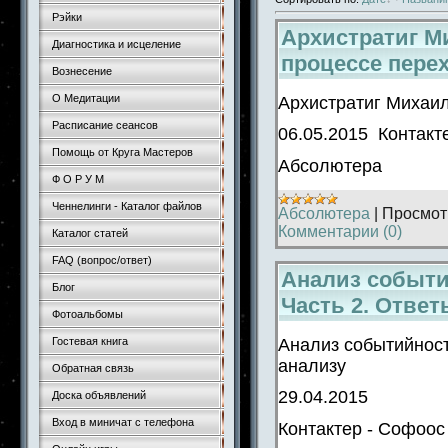
Рэйки
Архистратиг М
Диагностика и исцеление
процессе пере
Вознесение
О Медитации
Архистратиг Михаил
Расписание сеансов
06.05.2015 Контакт
Помощь от Круга Мастеров
Абсолютера
Ф О Р У М
Ченнелинги - Каталог файлов
Абсолютера
|
Просмот
Комментарии (0)
Каталог статей
FAQ (вопрос/ответ)
Анализ событи
Блог
Часть 2. Ответ
Фотоальбомы
Анализ событийност
Гостевая книга
анализу
Обратная связь
29.04.2015
Доска объявлений
Вход в миничат с телефона
Контактер - Софоос