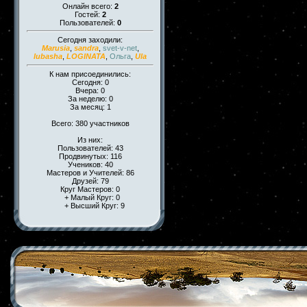
Онлайн всего:
2
Гостей:
2
Пользователей:
0
Сегодня заходили:
Marusia
,
sandra
,
svet-v-net
,
lubasha
,
LOGINATA
,
Ольга
,
Ula
К нам присоединились:
Сегодня: 0
Вчера: 0
За неделю: 0
За месяц: 1
Всего: 380 участников
Из них:
Пользователей: 43
Продвинутых: 116
Учеников: 40
Мастеров и Учителей: 86
Друзей: 79
Круг Мастеров: 0
+ Малый Круг: 0
+ Высший Круг: 9