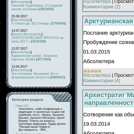
Абсолютера
|
Просмот
[
Абсолютера
]
Николай Чудотворец. О создании
Комментарии (2)
школы эзотерики
(
3812/0/0
)
25.08.2017
Арктурианская
[
Абсолютера
]
О Переходе. ВЦ Плеяды.
(
3794/0/0
)
13.07.2017
Послание арктуриан
[
Группа Метасинтез
]
ЭНЕРГЕТИЧЕСКИЙ ПРОГНОЗ на
Пробуждение созна
июль 2017 г.
(
3531/0/0
)
13.07.2017
01.03.2015
[
Абсолютера
]
Кармические уроки. Творение
Картины Любви
(
3577/0/0
)
Абсолютера
13.04.2017
[
Абсолютера
]
Эго человека. Механизм Эго и
Абсолютера
|
Просмот
формирование личности
(
4084/0/1
)
Комментарии (4)
Архистратиг М
Категории раздела
направленност
Ника
[91]
Ченеллинги, скайп-конференции и
медитации от различных сущностей
Сотворение как объ
(наиболее часто - Иешуа, Архангел
Михаил, Архангел Метатрон, Архея
Мария). Ответы на вопросы.
19.03.2014
Групповые медитации. Лидер группы
"Поющий канал Гермеса".
Достоверность - 99%.
Абсолютера