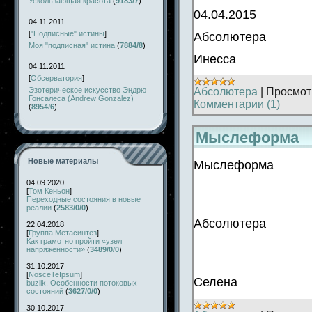
Ускользающая красота
(
9183/7
)
04.04.2015
04.11.2011
[
"Подписные" истины
]
Абсолютера
Моя "подписная" истина
(
7884/8
)
Инесса
04.11.2011
[
Обсерватория
]
Эзотерическое искусство Эндрю
Абсолютера
|
Просмот
Гонсалеса (Andrew Gonzalez)
Комментарии (1)
(
8954/6
)
Мыслеформа
Новые материалы
Мыслеформа
04.09.2020
[
Том Кеньон
]
Переходные состояния в новые
реалии
(
2583/0/0
)
Абсолютера
22.04.2018
[
Группа Метасинтез
]
Как грамотно пройти «узел
напряженности»
(
3489/0/0
)
31.10.2017
[
NosceTeIpsum
]
Селена
buzlik. Особенности потоковых
состояний
(
3627/0/0
)
30.10.2017