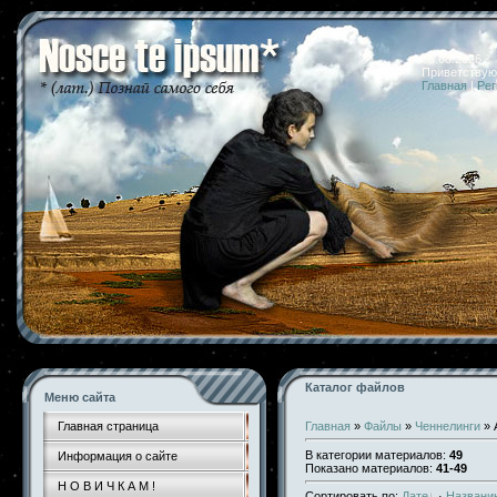
08.08.2026 
Приветствую
Главная
|
Рег
Каталог файлов
Меню сайта
Главная страница
Главная
»
Файлы
»
Ченнелинги
» 
В категории материалов
:
49
Информация о сайте
Показано материалов
:
41-49
Н О В И Ч К А М !
Сортировать по
:
Дате
·
Названи