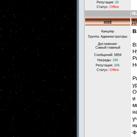
Репутация:
20
Статус:
Offline
Д
xned
В
Канцлер
Группа: Администраторы
В
Достижения:
Самый главный
Н
Сообщений:
5859
Р
Награды:
180
Н
Репутация:
266
Статус:
Offline
Р
у
О
и
м
н
у
н
Ф