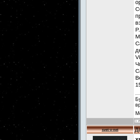
о
С
п
в
P
М
С
д
V
Ч
С
В
1
Б
в
М
Д
svet-v-net
x