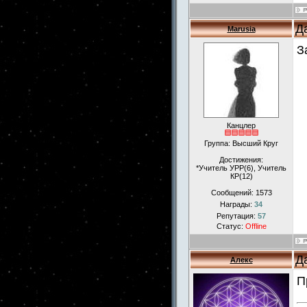
Д
Marusia
З
Канцлер
Группа: Высший Круг
Достижения:
*Учитель УРР(6), Учитель
КР(12)
Сообщений:
1573
Награды:
34
Репутация:
57
Статус:
Offline
Д
Алекс
П