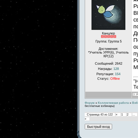
Р
В
с
п
Д
Канцлер
П
Группа: Группа 5
о
Достижения:
п
*Учитель УРР(6), Учитель
КР(12)
Р
Сообщений:
2642
М
Награды:
128
Репутация:
154
Статус:
Offline
"
Т
Форум
»
Коллективная работа
»
Вэб
бесплатные вэбинары)
Страница
43
из
122
«
1
2
…
»