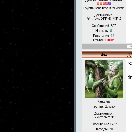
Действ.тайный советник
Группа: Мастера и Учителя
Достижения:
*Учитель УРР(6), *КР-2
Сообщений:
807
Награды:
8
Репутация:
12
Статус:
Offline
Д
tina
З
ti
Канцлер
Группа: Друзья
Достижения:
*Учитель УРР
Сообщений:
1237
Награды:
20