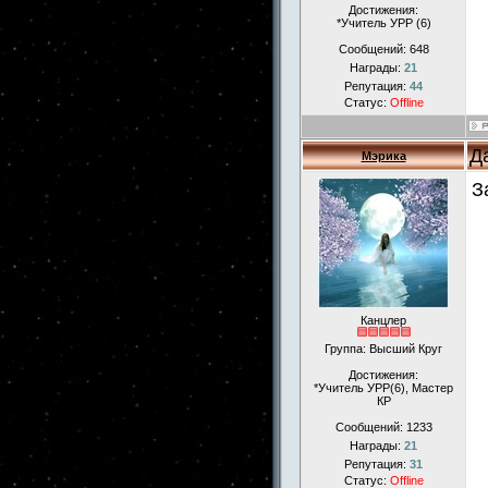
Достижения:
*Учитель УРР (6)
Сообщений:
648
Награды:
21
Репутация:
44
Статус:
Offline
Д
Мэрика
З
Канцлер
Группа: Высший Круг
Достижения:
*Учитель УРР(6), Мастер
КР
Сообщений:
1233
Награды:
21
Репутация:
31
Статус:
Offline