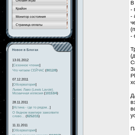
Онлайн игры
В
-
Крайон
-
Монитор состояния
ч
Страница оплаты
(
-
Т
Новое в Блогах
(
13.01.2012
С
[
Сезонное чтение
]
З
Что читаем СЕЙЧАС
(
8012/8
)
P
07.12.2011
х
[
Обсерватория
]
Льюис Лаво (Lewis Lavoie).
Мозаичная иллюзия
(
10153/4
)
Д
в
28.11.2011
[
Истина - где то рядом...
]
в
О бедном вампире замолвите
у
слово…
(
8252/15
)
11.11.2011
П
[
Обсерватория
]