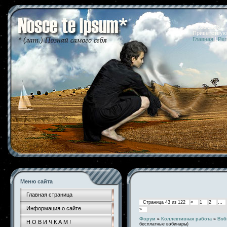
07.08.2026 
Приветствую
Главная
|
Рег
Меню сайта
Главная страница
Страница
43
из
122
«
1
2
…
Информация о сайте
»
Форум
»
Коллективная работа
»
Вэб
Н О В И Ч К А М !
бесплатные вэбинары)