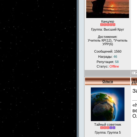
Канцлер
Группа: Высший Круг
Достижения:
Учитель КР(12), *Учитель
УРР(6)
Сообщений:
1560
Награды:
46
Репутация:
58
Статус:
Offline
Д
Ольга
З
«
в
О
Тайный советник
Группа: Группа 5