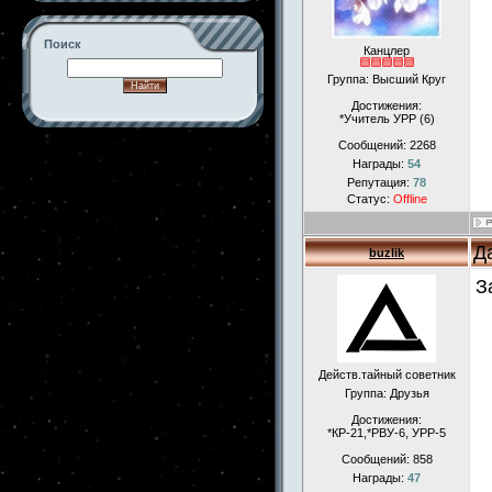
Поиск
Канцлер
Группа: Высший Круг
Достижения:
*Учитель УРР (6)
Сообщений:
2268
-->
Награды:
54
Репутация:
78
Статус:
Offline
Д
buzlik
З
Действ.тайный советник
Группа: Друзья
Достижения:
*КР-21,*РВУ-6, УРР-5
Сообщений:
858
Награды:
47