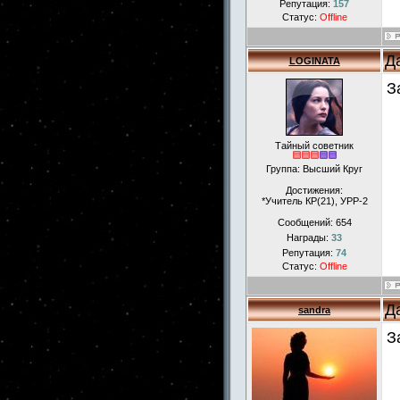
Репутация:
157
Статус:
Offline
Д
LOGINATA
З
Тайный советник
Группа: Высший Круг
Достижения:
*Учитель КР(21), УРР-2
Сообщений:
654
Награды:
33
Репутация:
74
Статус:
Offline
Д
sandra
З