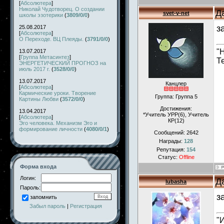
[
Абсолютера
]
Николай Чудотворец. О создании
Д
svet-v-net
школы эзотерики
(
3809/0/0
)
з
25.08.2017
[
Абсолютера
]
О Переходе. ВЦ Плеяды.
(
3791/0/0
)
"
13.07.2017
[
Группа Метасинтез
]
Т
ЭНЕРГЕТИЧЕСКИЙ ПРОГНОЗ на
июль 2017 г.
(
3528/0/0
)
13.07.2017
Канцлер
[
Абсолютера
]
Кармические уроки. Творение
Группа: Группа 5
Картины Любви
(
3572/0/0
)
Достижения:
13.04.2017
*Учитель УРР(6), Учитель
[
Абсолютера
]
КР(12)
Эго человека. Механизм Эго и
формирование личности
(
4080/0/1
)
Сообщений:
2642
Награды:
128
Репутация:
154
Статус:
Offline
Форма входа
Логин:
Д
lubasha
Пароль:
з
запомнить
Забыл пароль
|
Регистрация
"