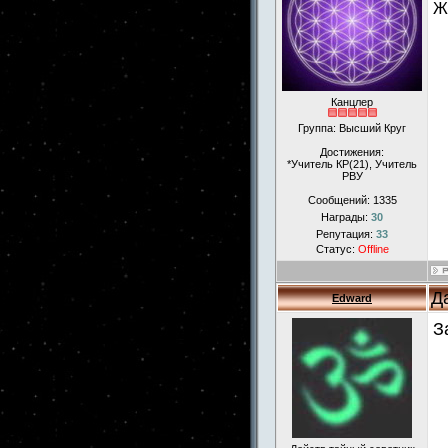
Ж
Канцлер
Группа: Высший Круг
Достижения:
*Учитель КР(21), Учитель
РВУ
Сообщений:
1335
Награды:
30
Репутация:
33
Статус:
Offline
Д
Edward
З