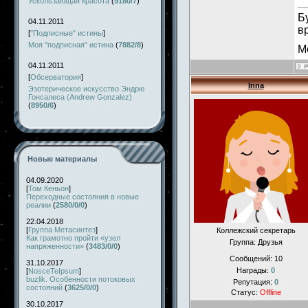
Ускользающая красота
(
9180/7
)
Б
04.11.2011
в
[
"Подписные" истины
]
Моя "подписная" истина
(
7882/8
)
М
04.11.2011
[
Обсерватория
]
Inna
Эзотерическое искусство Эндрю
Гонсалеса (Andrew Gonzalez)
(
8950/6
)
Новые материалы
04.09.2020
[
Том Кеньон
]
Переходные состояния в новые
реалии
(
2580/0/0
)
22.04.2018
[
Группа Метасинтез
]
Коллежский секретарь
Как грамотно пройти «узел
Группа: Друзья
напряженности»
(
3483/0/0
)
Сообщений:
10
31.10.2017
Награды:
0
[
NosceTeIpsum
]
buzlik. Особенности потоковых
Репутация:
0
состояний
(
3625/0/0
)
Статус:
Offline
30.10.2017