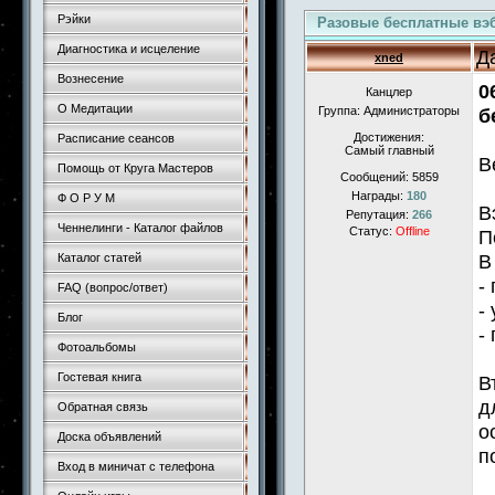
Рэйки
Разовые бесплатные вэ
Диагностика и исцеление
Д
xned
Вознесение
0
Канцлер
О Медитации
Группа: Администраторы
б
Достижения:
Расписание сеансов
Самый главный
В
Помощь от Круга Мастеров
Сообщений:
5859
Награды:
180
Ф О Р У М
В
Репутация:
266
Ченнелинги - Каталог файлов
Статус:
Offline
П
В
Каталог статей
-
FAQ (вопрос/ответ)
-
Блог
-
Фотоальбомы
Гостевая книга
В
д
Обратная связь
о
Доска объявлений
п
Вход в миничат с телефона