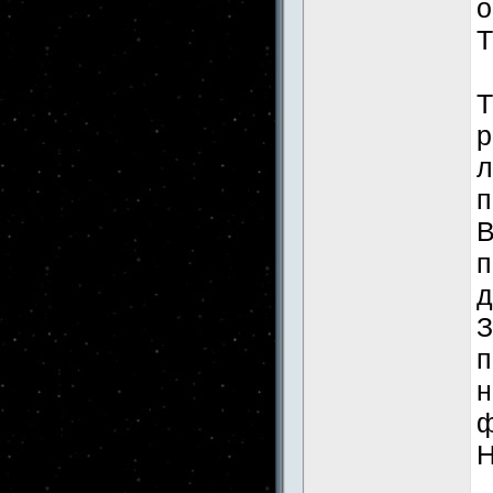
о
Т
Т
р
л
п
В
п
д
З
п
н
ф
Н