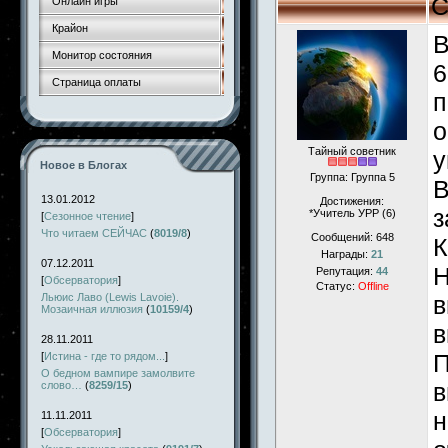
С
Онлайн игры
Крайон
В
Монитор состояния
6
Страница оплаты
п
о
Тайный советник
у
Новое в Блогах
Группа: Группа 5
В
13.01.2012
Достижения:
з
*Учитель УРР (6)
[
Сезонное чтение
]
Что читаем СЕЙЧАС
(
8019/8
)
Сообщений:
648
К
Награды:
21
07.12.2011
Н
Репутация:
44
[
Обсерватория
]
Статус:
Offline
Льюис Лаво (Lewis Lavoie).
в
Мозаичная иллюзия
(
10159/4
)
в
28.11.2011
П
[
Истина - где то рядом...
]
О бедном вампире замолвите
в
слово…
(
8259/15
)
н
11.11.2011
[
Обсерватория
]