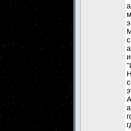
а
м
э
М
с
а
и
"
Н
с
э
А
а
г
г