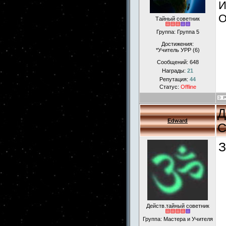
И
О
Тайный советник
Группа: Группа 5
Достижения:
*Учитель УРР (6)
Сообщений:
648
Награды:
21
Репутация:
44
Статус:
Offline
Д
Edward
С
З
Действ.тайный советник
Группа: Мастера и Учителя