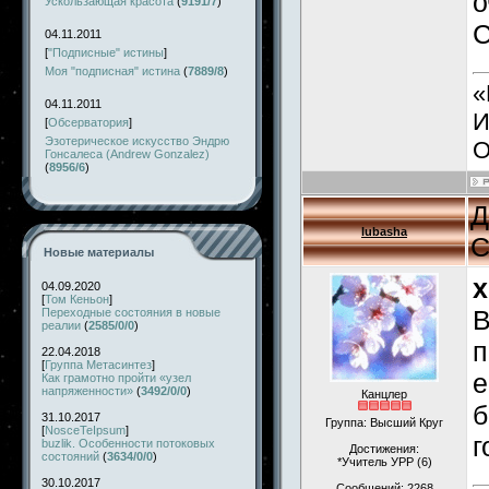
о
Ускользающая красота
(
9191/7
)
С
04.11.2011
[
"Подписные" истины
]
Моя "подписная" истина
(
7889/8
)
«
04.11.2011
И
[
Обсерватория
]
Эзотерическое искусство Эндрю
О
Гонсалеса (Andrew Gonzalez)
(
8956/6
)
Д
lubasha
С
Новые материалы
x
04.09.2020
[
Том Кеньон
]
В
Переходные состояния в новые
реалии
(
2585/0/0
)
п
22.04.2018
[
Группа Метасинтез
]
е
Как грамотно пройти «узел
напряженности»
(
3492/0/0
)
Канцлер
б
31.10.2017
Группа: Высший Круг
[
NosceTeIpsum
]
г
buzlik. Особенности потоковых
Достижения:
состояний
(
3634/0/0
)
*Учитель УРР (6)
30.10.2017
Сообщений:
2268