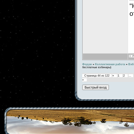
"
о
Форум
»
Коллективная работа
»
Вэб
бесплатные вэбинары)
Страница
44
из
122
«
1
2
…
»