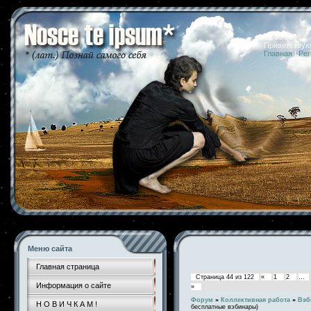
10.08.2026 
Приветствую
Главная
|
Рег
Меню сайта
Главная страница
Страница
44
из
122
«
1
2
…
Информация о сайте
»
Форум
»
Коллективная работа
»
Вэб
Н О В И Ч К А М !
бесплатные вэбинары)