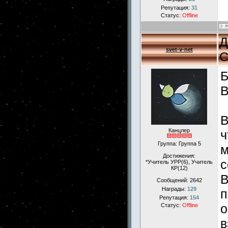
Репутация:
31
Статус:
Offline
Д
svet-v-net
С
Б
В
В
Канцлер
ч
Группа: Группа 5
м
Достижения:
с
*Учитель УРР(6), Учитель
КР(12)
В
Сообщений:
2642
Награды:
129
п
Репутация:
154
о
Статус:
Offline
в