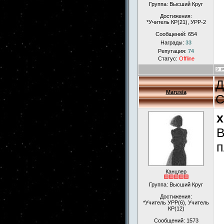
Группа: Высший Круг
Достижения:
*Учитель КР(21), УРР-2
Сообщений:
654
Награды:
33
Репутация:
74
Статус:
Offline
Д
Marusia
С
x
В
п
Канцлер
Группа: Высший Круг
Достижения:
*Учитель УРР(6), Учитель
КР(12)
Сообщений:
1573