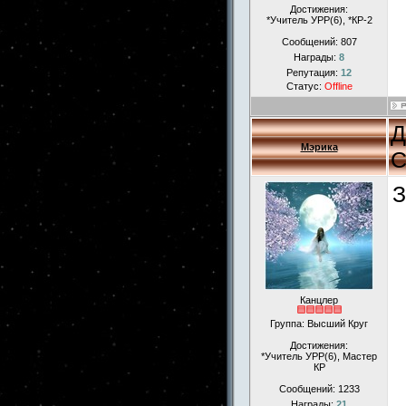
Достижения:
*Учитель УРР(6), *КР-2
Сообщений:
807
Награды:
8
Репутация:
12
Статус:
Offline
Д
Мэрика
С
З
Канцлер
Группа: Высший Круг
Достижения:
*Учитель УРР(6), Мастер
КР
Сообщений:
1233
Награды:
21