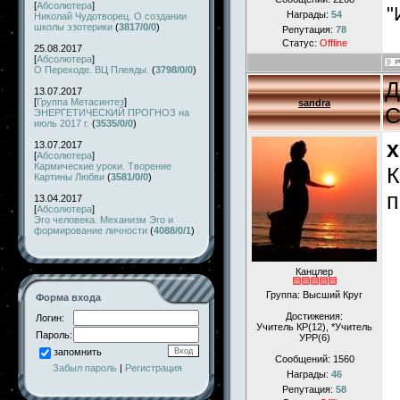
[
Абсолютера
]
"
Награды:
54
Николай Чудотворец. О создании
школы эзотерики
(
3817/0/0
)
Репутация:
78
Статус:
Offline
25.08.2017
[
Абсолютера
]
О Переходе. ВЦ Плеяды.
(
3798/0/0
)
Д
13.07.2017
[
Группа Метасинтез
]
sandra
С
ЭНЕРГЕТИЧЕСКИЙ ПРОГНОЗ на
июль 2017 г.
(
3535/0/0
)
x
13.07.2017
[
Абсолютера
]
Кармические уроки. Творение
К
Картины Любви
(
3581/0/0
)
п
13.04.2017
[
Абсолютера
]
Эго человека. Механизм Эго и
формирование личности
(
4088/0/1
)
Канцлер
Группа: Высший Круг
Форма входа
Достижения:
Логин:
Учитель КР(12), *Учитель
Пароль:
УРР(6)
запомнить
Сообщений:
1560
Забыл пароль
|
Регистрация
Награды:
46
Репутация:
58