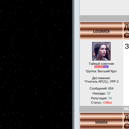
Д
LOGINATA
С
З
Тайный советник
Группа: Высший Круг
Достижения:
*Учитель КР(21), УРР-2
Сообщений:
654
Награды:
33
Репутация:
74
Статус:
Offline
Д
lubasha
С