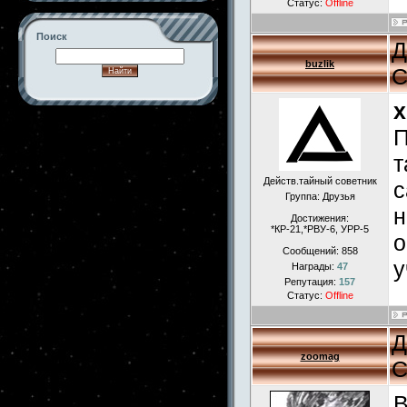
Статус:
Offline
Поиск
Д
buzlik
С
x
-->
П
т
Действ.тайный советник
с
Группа: Друзья
н
Достижения:
*КР-21,*РВУ-6, УРР-5
о
Сообщений:
858
у
Награды:
47
Репутация:
157
Статус:
Offline
Д
zoomag
С
В