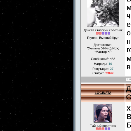
м
ч
е
Действ.статский советник
о
Группа: Высший Круг
п
Достижения:
г
*Учитель УРР(6)/РВУ,
*Мастер КР
м
Сообщений:
438
Награды:
16
в
Репутация:
27
Статус:
Offline
Д
LOGINATA
С
x
В
Б
Тайный советник