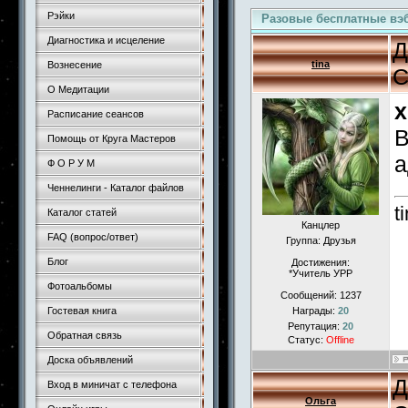
Рэйки
Разовые бесплатные вэ
Диагностика и исцеление
Д
tina
Вознесение
С
О Медитации
x
Расписание сеансов
В
Помощь от Круга Мастеров
а
Ф О Р У М
Ченнелинги - Каталог файлов
t
Каталог статей
Канцлер
FAQ (вопрос/ответ)
Группа: Друзья
Блог
Достижения:
*Учитель УРР
Фотоальбомы
Сообщений:
1237
Гостевая книга
Награды:
20
Репутация:
20
Обратная связь
Статус:
Offline
Доска объявлений
Д
Вход в миничат с телефона
Ольга