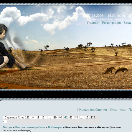
07.08.2026 15:02 МСК/СПБ
Приветствую Вас
Гость
Главная
|
Регистрация
|
Вход
[
Новые сообщения
·
Участники
·
П
41
Страница
41
из
122
«
1
2
…
39
40
42
43
…
121
122
»
Форум
»
Коллективная работа
»
Вэбинары
»
Разовые бесплатные вэбинары
(Разовые
бесплатные вэбинары)