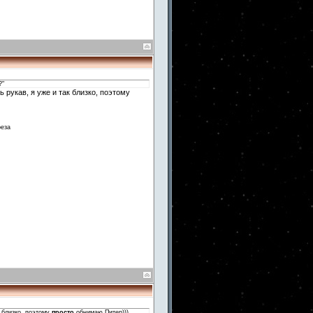
?"
ь рукав, я уже и так близко, поэтому
реза
к близко, поэтому
просто
обнимаю Питер)))