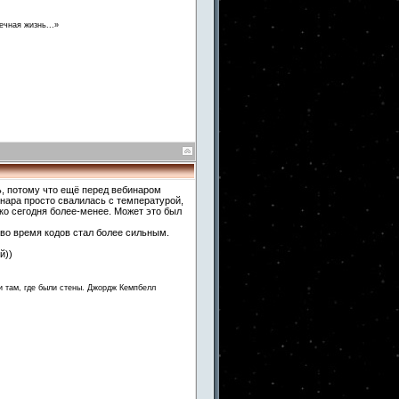
ечная жизнь...»
ь, потому что ещё перед вебинаром
инара просто свалилась с температурой,
ько сегодня более-менее. Может это был
 во время кодов стал более сильным.
й))
и там, где были стены. Джордж Кемпбелл