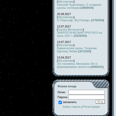
[
Абсолютера
]
Николай Чудотворец. О создании
школы эзотерики
(
3809/0/0
)
25.08.2017
[
Абсолютера
]
О Переходе. ВЦ Плеяды.
(
3792/0/0
)
13.07.2017
[
Группа Метасинтез
]
ЭНЕРГЕТИЧЕСКИЙ ПРОГНОЗ на
июль 2017 г.
(
3528/0/0
)
13.07.2017
[
Абсолютера
]
Кармические уроки. Творение
Картины Любви
(
3572/0/0
)
13.04.2017
[
Абсолютера
]
Эго человека. Механизм Эго и
формирование личности
(
4080/0/1
)
Форма входа
Логин:
Пароль:
запомнить
Забыл пароль
|
Регистрация