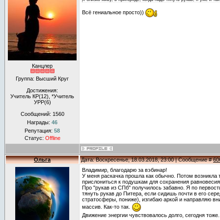
Всё гениальное просто))
Канцлер
Группа: Высший Круг
Достижения:
Учитель КР(12), *Учитель
УРР(6)
Сообщений:
1560
Награды:
46
Репутация:
58
Статус:
Offline
Ольга
Дата: Воскресенье, 18.03.2018, 23:00 | Сообщение #
60
Владимир, благодарю за вэбинар!
У меня раскачка прошла как обычно. Потом возникла 
прислониться к подушкам для сохранения равновесия
Про "рукав из СПб" получилось забавно. Я по первост
тянуть рукав до Питера, если сидишь почти в его сере
стратосферы, пониже), изгибаю аркой и направляю вни
массив. Как-то так.
Движение энергии чувствовалось долго, сегодня тоже