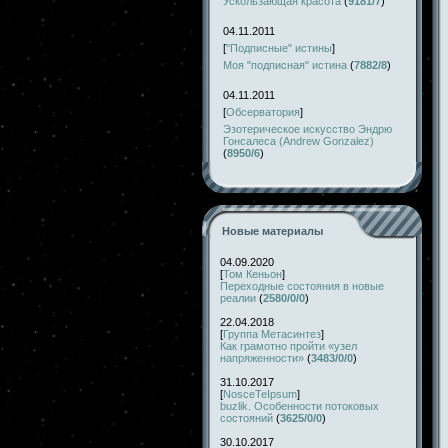
Ускользающая красота
(
9181/7
)
04.11.2011
[
"Подписные" истины
]
Моя "подписная" истина
(
7882/8
)
04.11.2011
[
Обсерватория
]
Эзотерическое искусство Эндрю
Гонсалеса (Andrew Gonzalez)
(
8950/6
)
Новые материалы
04.09.2020
[
Том Кеньон
]
Переходные состояния в новые
реалии
(
2580/0/0
)
22.04.2018
[
Группа Метасинтез
]
Как грамотно пройти «узел
напряженности»
(
3483/0/0
)
31.10.2017
[
NosceTeIpsum
]
buzlik. Особенности потоковых
состояний
(
3625/0/0
)
30.10.2017