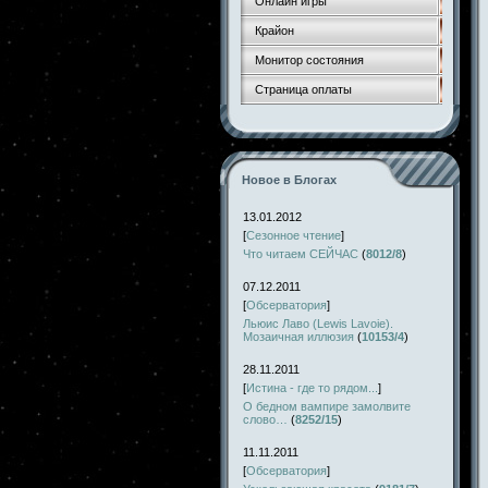
Онлайн игры
Крайон
Монитор состояния
Страница оплаты
Новое в Блогах
13.01.2012
[
Сезонное чтение
]
Что читаем СЕЙЧАС
(
8012/8
)
07.12.2011
[
Обсерватория
]
Льюис Лаво (Lewis Lavoie).
Мозаичная иллюзия
(
10153/4
)
28.11.2011
[
Истина - где то рядом...
]
О бедном вампире замолвите
слово…
(
8252/15
)
11.11.2011
[
Обсерватория
]