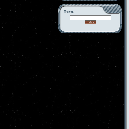
Поиск
-->