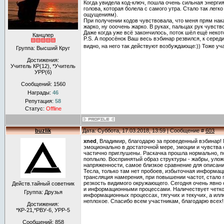
Когда увидела код-ключ, пошла очень сильная энерги
голова, которая болела с самого утра. Стало так легко
ощущениям).
При получении кодов чувствовала, что меня прям нака
жарко, ну ооочень жарко. В руках, пальцах рук чувств
Даже когда уже всё закончилось, поток шёл ещё некот
Канцлер
P.S. А поросёнок Ваш весь вэбинар резвился, к середи
видно, на него так действуют возбуждающе:)) Тоже уч
Группа: Высший Круг
Достижения:
Учитель КР(12), *Учитель
УРР(6)
Сообщений:
1560
Награды:
46
Репутация:
58
Статус:
Offline
buzlik
Дата: Суббота, 17.03.2018, 13:59 | Сообщение #
603
xned
, Владимир, благодарю за проведенный вэбинар!
эмоционально в достаточной мере, эмоции и чувства 
частично приглушены. Раскачка прошла нормально, п
поплыло. Воспринятый образ структуры - жабры, уло
напряженности, самое близкое сравнение для описани
Тесла, только там нет пробоев, избыточная информаци
трансляция намерения, при повышении частот, стало 
резкость видимого окружающего. Сегодня очень явно
Действ.тайный советник
и информационными процессами. Наличествует четкое
Группа: Друзья
информационных процессах, тягучих и текучих, а илл
неплохое. Спасибо всем участникам, благодарю всех!
Достижения:
*КР-21,*РВУ-6, УРР-5
Сообщений:
858