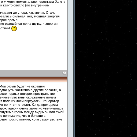
я и у меня моментально перестала болеть
 и как-то светло (по внутренним
чивают до упора, как мячик. Стало
овалась сильная, нет, мощная энергия.
орое время.
не разошёлся не на шутку, - энергии,
астник!
 Мой отзыв будет не окрашен
сдвинуты частично в другие области, а
осле первых пятерок пространство
женные пластины окруженные полем
я поля из моей виртуалки - генератор
я сочится, стекает. Когда проходила
прохладно и очень заметно увеличилась
 ощутима грань между видимой иллюзией
 понимание, что я больше в
юзия просто пленка, хотя самочувствие