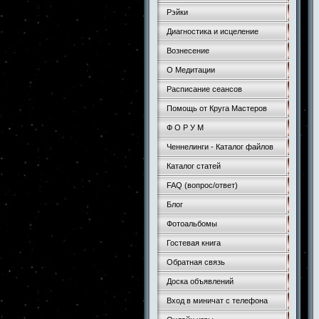
Рэйки
Диагностика и исцеление
Вознесение
О Медитации
Расписание сеансов
Помощь от Круга Мастеров
Ф О Р У М
Ченнелинги - Каталог файлов
Каталог статей
FAQ (вопрос/ответ)
Блог
Фотоальбомы
Гостевая книга
Обратная связь
Доска объявлений
Вход в миничат с телефона