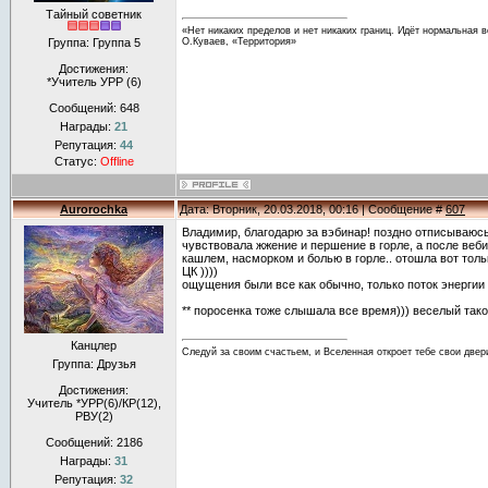
Тайный советник
«Нет никаких пределов и нет никаких границ. Идёт нормальная в
Группа: Группа 5
О.Куваев, «Территория»
Достижения:
*Учитель УРР (6)
Сообщений:
648
Награды:
21
Репутация:
44
Статус:
Offline
Aurorochka
Дата: Вторник, 20.03.2018, 00:16 | Сообщение #
607
Владимир, благодарю за вэбинар! поздно отписываюс
чувствовала жжение и першение в горле, а после веб
кашлем, насморком и болью в горле.. отошла вот тол
ЦК ))))
ощущения были все как обычно, только поток энергии
** поросенка тоже слышала все время))) веселый тако
Канцлер
Следуй за своим счастьем, и Вселенная откроет тебе свои двер
Группа: Друзья
Достижения:
Учитель *УРР(6)/КР(12),
РВУ(2)
Сообщений:
2186
Награды:
31
Репутация:
32