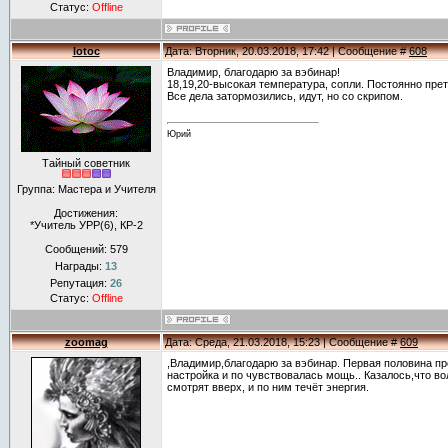
Статус:
Offline
lotoc
Дата: Вторник, 20.03.2018, 17:42 | Сообщение #
608
Владимир, благодарю за вэбинар!
18,19,20-высокая температура, сопли. Постоянно прет
Все дела затормозились, идут, но со скрипом.
Юрий
Тайный советник
Группа: Мастера и Учителя
Достижения:
*Учитель УРР(6), КР-2
Сообщений:
579
Награды:
13
Репутация:
26
Статус:
Offline
zoomag
Дата: Среда, 21.03.2018, 15:23 | Сообщение #
609
,Владимир,благодарю за вэбинар. Первая половина п
настройка и по чувствовалась мощь.. Казалось,что в
смотрят вверх, и по ним течёт энергия.