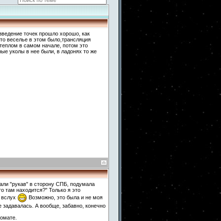
азведение точек прошло хорошо, как
 то веселье в этом было,трансляция
теплом в самом начале, потом это
ые уколы в нее были, в ладонях то же
вали "рукав" в сторону СПБ, подумала
кто там находится?" Только я это
и вслух
Возможно, это была и не моя
 задавалась. А вообще, забавно, конечно
томате.