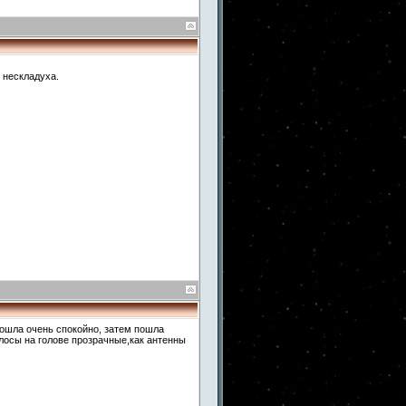
 нескладуха.
рошла очень спокойно, затем пошла
олосы на голове прозрачные,как антенны