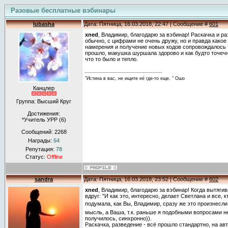
Разовые бесплатные вэбинары
lubasha
Дата: Пятница, 16.03.2018, 22:47 | Сообщение #
601
xned
, Владимир, благодарю за вэбинар! Раскачка и р
обычно, с цифрами не очень дружу, но и правда какое
намерения и получение новых кодов сопровождалось 
прошло, макушка шуршала здорово и как будто точечн
что то было и тепло.
"Истина в вас, не ищите её где-то еще. " Ошо
Канцлер
Группа: Высший Круг
Достижения:
*Учитель УРР (6)
Сообщений:
2268
Награды:
54
Репутация:
78
Статус:
Offline
sandra
Дата: Пятница, 16.03.2018, 23:52 | Сообщение #
602
xned
, Владимир, благодарю за вэбинар! Когда вытяги
вдруг: "И как это, интересно, делает Светлана и все, 
подумала, как Вы, Владимир, сразу же это произнесл
мысль, а Ваша, т.к. раньше я подобными вопросами не
получилось, синхронно)).
Раскачка, разведение - всё прошло стандартно, на ав