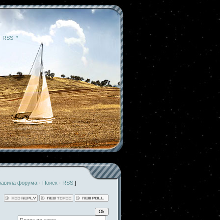
|
RSS
|
*
равила форума
·
Поиск
·
RSS
]