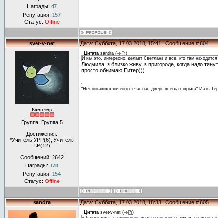
Награды:
47
Репутация:
157
Статус:
Offline
svet-v-net
Дата: Суббота, 17.03.2018, 15:41 | Сообщение #
604
Цитата
sandra
(
)
И как это, интересно, делает Светлана и все, кто там находится
Людмила, я близко живу, в пригороде, когда надо тянут
просто обнимаю Питер)))
"Нет никаких ключей от счастья, дверь всегда открыта" Мать Те
Канцлер
Группа: Группа 5
Достижения:
*Учитель УРР(6), Учитель
КР(12)
Сообщений:
2642
Награды:
128
Репутация:
154
Статус:
Offline
sandra
Дата: Суббота, 17.03.2018, 18:33 | Сообщение #
605
Цитата
svet-v-net
(
)
я близко живу, в пригороде, когда надо тянуть рукав, я уже и та