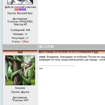
Действ.статский советник
Группа: Высший Круг
Достижения:
*Учитель УРР(6)/РВУ,
*Мастер КР
Сообщений:
438
Награды:
16
Репутация:
27
Статус:
Offline
tina
Дата: Среда, 21.03.2018, 21:54 | Сообщение #
610
xned
, Владимир, благодарю за вэбинар! Потоки не ощ
вибрация по телу, когда уменьшились до города - откл
tina
Канцлер
Группа: Друзья
Достижения:
*Учитель УРР