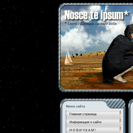
Меню сайта
Главная страница
Информация о сайте
Н О В И Ч К А М !