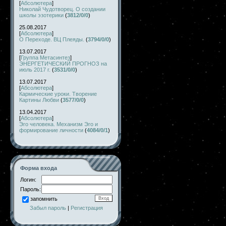
[
Абсолютера
]
Николай Чудотворец. О создании
школы эзотерики
(
3812/0/0
)
25.08.2017
[
Абсолютера
]
О Переходе. ВЦ Плеяды.
(
3794/0/0
)
13.07.2017
[
Группа Метасинтез
]
ЭНЕРГЕТИЧЕСКИЙ ПРОГНОЗ на
июль 2017 г.
(
3531/0/0
)
13.07.2017
[
Абсолютера
]
Кармические уроки. Творение
Картины Любви
(
3577/0/0
)
13.04.2017
[
Абсолютера
]
Эго человека. Механизм Эго и
формирование личности
(
4084/0/1
)
Форма входа
Логин:
Пароль:
запомнить
Забыл пароль
|
Регистрация