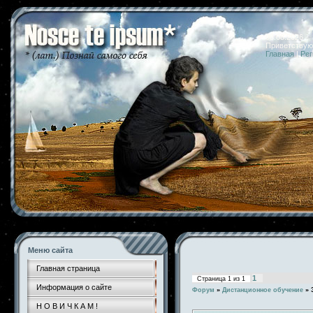
08.08.2026 
Приветствую
Главная
|
Рег
Меню сайта
Главная страница
1
Страница
1
из
1
Информация о сайте
Форум
»
Дистанционное обучение
»
Н О В И Ч К А М !