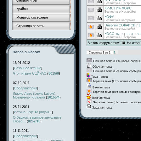
Онлайн игры
Бесплатные Настройки
КРИСТИК-ФОРС
Крайон
Бесплатные Настройки
КОФУ
Монитор состояния
Бесплатные настройки
Энергии СОКАИСИ
Страница оплаты
[
1
Бесплатные настройки
КОСО-лучи
[
1
2
3
…
9
Бесплатные Настройки
В этом форуме тем:
18
. На стра
Новое в Блогах
1
Страница
1
из
1
Обычная тема (Есть новые сообще
13.01.2012
Обычная тема
[
Сезонное чтение
]
Обычная тема (Нет новых сообщен
Что читаем СЕЙЧАС
(
8015/8
)
Тема - опрос
Горячая тема (Есть новые сообщен
07.12.2011
Важная тема
[
Обсерватория
]
Горячая тема (Нет новых сообщени
Льюис Лаво (Lewis Lavoie).
Мозаичная иллюзия
(
10155/4
)
Горячая тема
Закрытая тема (Нет новых сообщен
28.11.2011
Закрытая тема
[
Истина - где то рядом...
]
О бедном вампире замолвите
слово…
(
8257/15
)
11.11.2011
[
Обсерватория
]