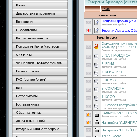
Энергии Арманда (систе
Рэйки
Тема
Диагностика и исцеление
Важные темы
Общая информация о 
Вознесение
платные настройки
О Медитации
Энергии Арманда. Об
Темы форума
Расписание сеансов
Ощущения при получе
Помощь от Круга Мастеров
Арманда
[
1
2
3
…
13
14
Делимся ощущениями
Ф О Р У М
6. ЗАЛКМОКСИС+
платная настройка
Ченнелинги - Каталог файлов
5. ВРИЛ+
платная настройка
Каталог статей
4. КРИСТИК+
платная настройка
FAQ (вопрос/ответ)
3. КОФУ+
платная настройка
Блог
2. СОКАИСИ+
платная настройка
Фотоальбомы
1. КОСО+
платная настройка
Гостевая книга
0. Базовая настройка 
Платная настройка
Обратная связь
ЗАЛМОКСИС
[
1
2
3
4
5
Бесплатная настройка
Доска объявлений
Настройка “СИЯНИЕ
Вход в миничат с телефона
Настройка "БЕЛЫЙ 
ВРИЛ-ФОРС