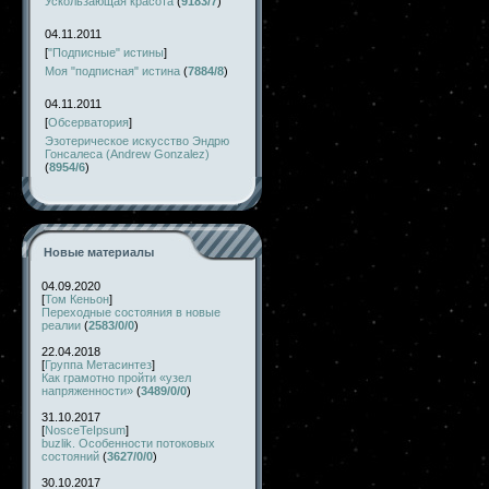
Ускользающая красота
(
9183/7
)
04.11.2011
[
"Подписные" истины
]
Моя "подписная" истина
(
7884/8
)
04.11.2011
[
Обсерватория
]
Эзотерическое искусство Эндрю
Гонсалеса (Andrew Gonzalez)
(
8954/6
)
Новые материалы
04.09.2020
[
Том Кеньон
]
Переходные состояния в новые
реалии
(
2583/0/0
)
22.04.2018
[
Группа Метасинтез
]
Как грамотно пройти «узел
напряженности»
(
3489/0/0
)
31.10.2017
[
NosceTeIpsum
]
buzlik. Особенности потоковых
состояний
(
3627/0/0
)
30.10.2017