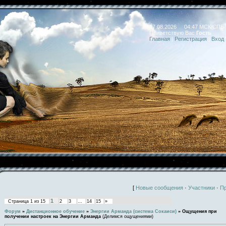
07.08.2026 04:47 МСК/СПБ
Приветствую Вас
Гость
Главная
|
Регистрация
|
Вход
[
Новые сообщения
·
Участники
·
П
1
Страница
1
из
15
2
3
…
14
15
»
Форум
»
Дистанционное обучение
»
Энергии Арманда (система Сокаиси)
»
Ощущения при
получении настроек на Энергии Арманда
(Делимся ощущениями)