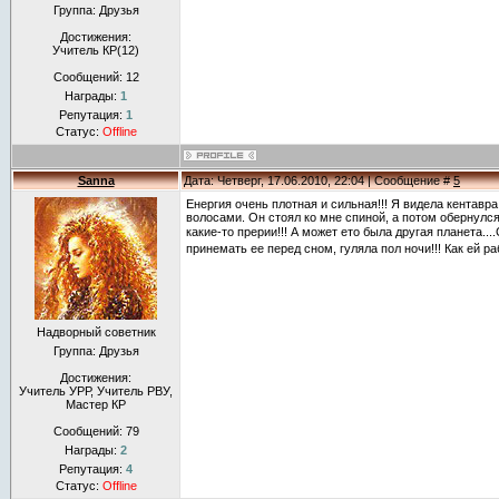
Группа: Друзья
Достижения:
Учитель КР(12)
Сообщений:
12
Награды:
1
Репутация:
1
Статус:
Offline
Sanna
Дата: Четверг, 17.06.2010, 22:04 | Сообщение #
5
Енергия очень плотная и сильная!!! Я видела кента
волосами. Он стоял ко мне спиной, а потом обернулся
какие-то прерии!!! А может ето была другая планета...
принемать ее перед сном, гуляла пол ночи!!! Как ей р
Надворный советник
Группа: Друзья
Достижения:
Учитель УРР, Учитель РВУ,
Мастер КР
Сообщений:
79
Награды:
2
Репутация:
4
Статус:
Offline