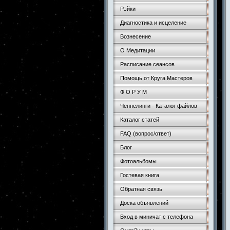
Рэйки
Диагностика и исцеление
Вознесение
О Медитации
Расписание сеансов
Помощь от Круга Мастеров
Ф О Р У М
Ченнелинги - Каталог файлов
Каталог статей
FAQ (вопрос/ответ)
Блог
Фотоальбомы
Гостевая книга
Обратная связь
Доска объявлений
Вход в миничат с телефона