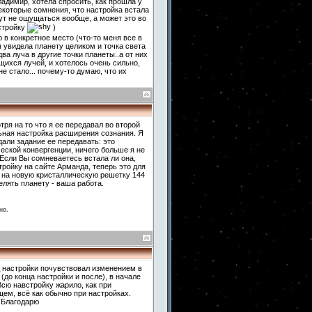
адимир, хотела спросить, как прошла у
екоторые сомнения, что настройка встала
ут не ощущаться вообще, а может это во
астройку
)
 в конкретное место (что-то меня все в
я увидела планету целиком и точка света
два луча в другие точки планеты..а от них
ящихся лучей, и хотелось очень сильно,
е стало... почему-то думаю, что их
тря на то что я ее передавал во второй
льная настройка расширения сознания. Я
дали задание ее передавать: это
еской конвергенции, ничего больше я не
. Если Вы сомневаетесь встала ли она,
ройку на сайте Арманда, теперь это для
е на новую кристаллическую решетку 144
елять планету - ваша работа.
но.
од настройки почувствовал изменением в
(до конца настройки и после), в начале
Всю навстройку жарило, как при
щем, всё как обычно при настройках.
. Благодарю