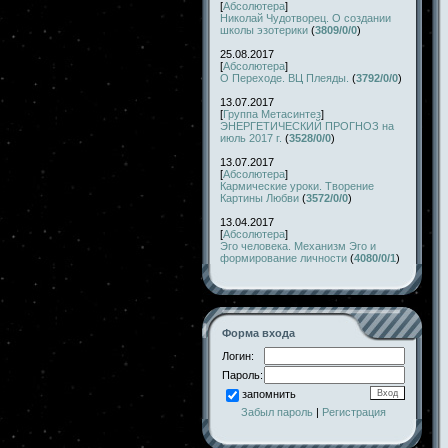
[
Абсолютера
]
Николай Чудотворец. О создании
школы эзотерики
(
3809/0/0
)
25.08.2017
[
Абсолютера
]
О Переходе. ВЦ Плеяды.
(
3792/0/0
)
13.07.2017
[
Группа Метасинтез
]
ЭНЕРГЕТИЧЕСКИЙ ПРОГНОЗ на
июль 2017 г.
(
3528/0/0
)
13.07.2017
[
Абсолютера
]
Кармические уроки. Творение
Картины Любви
(
3572/0/0
)
13.04.2017
[
Абсолютера
]
Эго человека. Механизм Эго и
формирование личности
(
4080/0/1
)
Форма входа
Логин:
Пароль:
запомнить
Забыл пароль
|
Регистрация