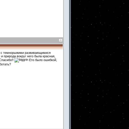
вра с темнорыжими развивающимися
 и природа вокруг него была красная,
.Спасибо!!
Ето было ошибкой,
аботать?