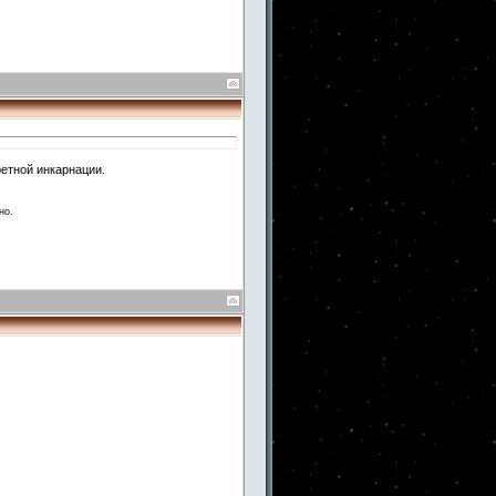
ретной инкарнации.
но.