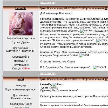
Leonella
Дата: Воскресенье, 04.07.2010, 01:38 | Сообщение #
11
Добрый вечер, Владимир!
Приняла настройку на Энергию
Сияние Алкионы
.
Сп
Должна отметить, что началась она... автоматически, 
только Вы её послали. Меня начало потрясывать, оч
энергии пронизывали всё тело, особенно "досталось" 
Макушка напоминала воронку...
Последствие
было сонное состояние - примерно в течение суток, до
не получила настройку "официально", как положено. И
Коллежский секретарь
в песне - "Всё опять повторилось сначала"...
Группа: Друзья
Из картинок - только цветовые пятна, в основном фио
Судя по всему, энергия высокочастотная.
Достижения:
Мастер УРР, Мастер КР
Владимир, Рейки Вам на гармонию во всех сферах жи
и энергия Безусловной Любви.
Сообщений:
3
Награды:
0
С признательностью, Ольга
Репутация:
0
P.S. Суровые у Вас "домашние задания"...
Статус:
Offline
xned
Дата: Воскресенье, 04.07.2010, 01:38 | Сообщение #
12
Leonella
,
Канцлер
Quote
(
Leonella
)
Группа: Администраторы
Суровые у Вас "домашние задания"
Достижения:
Сейчас уже намного легче, почти хорошо. После первы
Самый главный
Сообщений:
5859
Будьте осторожны. Ничего не понимайте. Все понимание времен