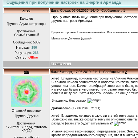
Ощущения при получении настроек на Энергии Арманда
xned
Дата: Среда, 02.06.2010, 14:40 | Сообщение #
1
Прошу описывать ощущения при получении настроек 
Канцлер
других настроек Арманда.
Группа: Администраторы
Достижения:
Будьте осторожны. Ничего не понимайте. Все понимание времен
Самый главный
Ментальная Дилемма (адакто)
Сообщений:
5859
Награды:
180
Репутация:
266
Статус:
Offline
Alu
Дата: Четверг, 17.06.2010, 21:11 | Сообщение #
2
xned
, Владимир, приняла настройку на Сияние Алкион
С самого начала защекотало в области 3го глаза, зат
увеличиваться. Каких-то вибраций энергии не было, н
и меня как будто в него поместили, затем немного бы
совсем не долго. Затем просто небольшая общая тяжес
Владимир, благодарю!
Добавлено
(17.06.2010, 21:11)
Статский советник
---------------------------------------------
xned
, Владимир, не знаю можно ли в этой теме задат
Группа: Друзья
Возможно ли, так же создать тему по описанию опыта
Достижения:
разделе (если это будет актуальным)?
*Учитель УРР(5), Учитель
КР(12)
У меня возник такой вопрос, передавала сеанс Земле
кроме непродолжительного ощущения, что я в каком-т