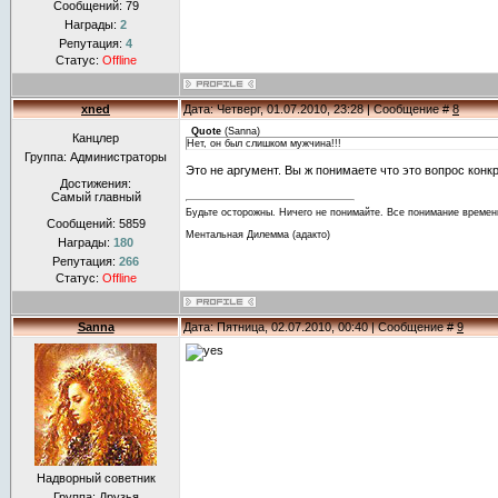
Сообщений:
79
Награды:
2
Репутация:
4
Статус:
Offline
xned
Дата: Четверг, 01.07.2010, 23:28 | Сообщение #
8
Quote
(
Sanna
)
Канцлер
Нет, он был слишком мужчина!!!
Группа: Администраторы
Это не аргумент. Вы ж понимаете что это вопрос конк
Достижения:
Самый главный
Будьте осторожны. Ничего не понимайте. Все понимание времен
Сообщений:
5859
Ментальная Дилемма (адакто)
Награды:
180
Репутация:
266
Статус:
Offline
Sanna
Дата: Пятница, 02.07.2010, 00:40 | Сообщение #
9
Надворный советник
Группа: Друзья