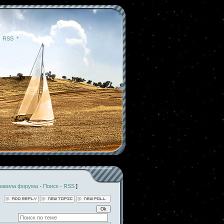
|
RSS
|
*
равила форума
·
Поиск
·
RSS
]