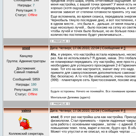
Сообщений:
198
пределов этого шара, очень отчетливые ощущения. Вл
меня настройка, с вашей точки зрения? У меня есть н
Награды:
7
хорошо (хотя ощущения сугубо индивидуальны, и мог
Репутация:
9
многом зависит от степени готовности принять эту н
Статус:
Offline
Еще вспомнила, во время сеанса, передавала энергию
Чернобыль тянуло последние дни), и вот постепенно, 
в одном месте... это была я... дальше..от меня пошли 
еще несколько лучей... было похоже на сетку из свет
чтобы лучей и точек было больше, но их больше пока н
количество постепенно будет увеличиваться...
xned
Дата: Четверг, 17.06.2010, 22:04 | Сообщение #
3
Alu
, я уверен, что настройка встала нормально, несмо
Канцлер
раз. Как ее использовать? Я думаю, никак. Это глоба
Группа: Администраторы
не планировал передавать эту настройку, мне просто 
необходимо для успешного прохождения 2-й Гармонич
Достижения:
знаю. Тот кто на нее настроится, значит ему это надо
Самый главный
примите для самоуспокоения дополнительно самонаст
Вас безопасно. А то что Вы описываете, очень похож
Сообщений:
5859
(999) - планетарную сеть Христосознания, похоже исц
Награды:
180
Репутация:
266
Будьте осторожны. Ничего не понимайте. Все понимание времен
Статус:
Offline
Ментальная Дилемма (адакто)
valera
Дата: Четверг, 17.06.2010, 22:04 | Сообщение #
4
xned
, В этот раз настройка шла как настройка. Прих
физиологии. Стал принимать - горели ладонные чакры 
шла работа с основными чакрами , затем - с аджной. 
повышении темп. тела, жарит и после, будто орз. В об
Может что упустил и не описал, но в общих чертах ....
Коллежский секретарь