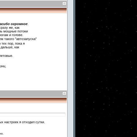
асибо огромное
.
сразу же, как
ень мощные потоки
ногам и голове.
м такого "автозапуска"
 тех пор, пока я
 дальше, как
летовые.
зни,
х настроек я отходил сутки.
но.