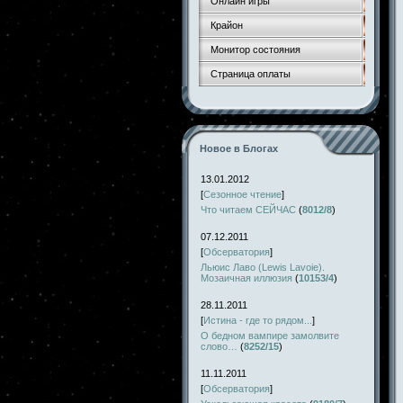
Онлайн игры
Крайон
Монитор состояния
Страница оплаты
Новое в Блогах
13.01.2012
[
Сезонное чтение
]
Что читаем СЕЙЧАС
(
8012/8
)
07.12.2011
[
Обсерватория
]
Льюис Лаво (Lewis Lavoie).
Мозаичная иллюзия
(
10153/4
)
28.11.2011
[
Истина - где то рядом...
]
О бедном вампире замолвите
слово…
(
8252/15
)
11.11.2011
[
Обсерватория
]