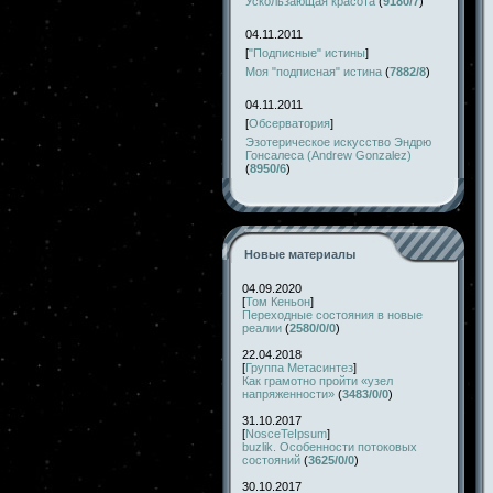
Ускользающая красота
(
9180/7
)
04.11.2011
[
"Подписные" истины
]
Моя "подписная" истина
(
7882/8
)
04.11.2011
[
Обсерватория
]
Эзотерическое искусство Эндрю
Гонсалеса (Andrew Gonzalez)
(
8950/6
)
Новые материалы
04.09.2020
[
Том Кеньон
]
Переходные состояния в новые
реалии
(
2580/0/0
)
22.04.2018
[
Группа Метасинтез
]
Как грамотно пройти «узел
напряженности»
(
3483/0/0
)
31.10.2017
[
NosceTeIpsum
]
buzlik. Особенности потоковых
состояний
(
3625/0/0
)
30.10.2017