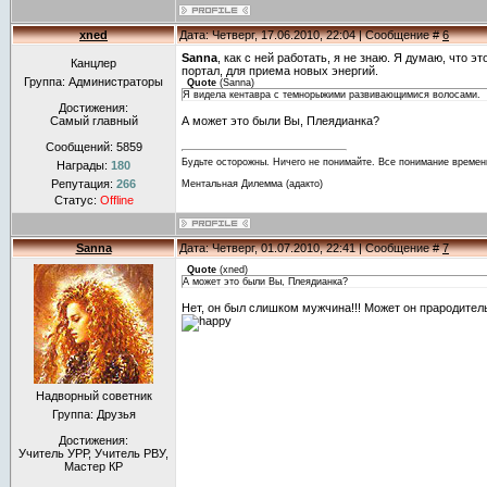
xned
Дата: Четверг, 17.06.2010, 22:04 | Сообщение #
6
Sanna
, как с ней работать, я не знаю. Я думаю, что 
Канцлер
портал, для приема новых энергий.
Группа: Администраторы
Quote
(
Sanna
)
Я видела кентавра с темнорыжими развивающимися волосами.
Достижения:
Самый главный
А может это были Вы, Плеядианка?
Сообщений:
5859
Будьте осторожны. Ничего не понимайте. Все понимание времен
Награды:
180
Репутация:
266
Ментальная Дилемма (адакто)
Статус:
Offline
Sanna
Дата: Четверг, 01.07.2010, 22:41 | Сообщение #
7
Quote
(
xned
)
А может это были Вы, Плеядианка?
Нет, он был слишком мужчина!!! Может он прародите
Надворный советник
Группа: Друзья
Достижения:
Учитель УРР, Учитель РВУ,
Мастер КР