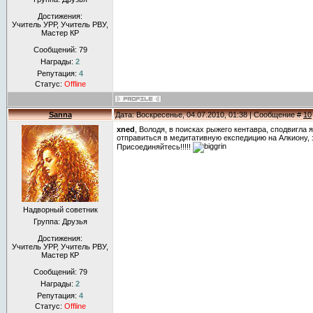
Достижения:
Учитель УРР, Учитель РВУ,
Мастер КР
Сообщений:
79
Награды:
2
Репутация:
4
Статус:
Offline
Sanna
Дата: Воскресенье, 04.07.2010, 01:38 | Сообщение #
10
xned
, Володя, в поисках рыжего кентавра, сподвигла 
отправиться в медитативную експедицию на Алкиону, з
Присоединяйтесь!!!!!
Надворный советник
Группа: Друзья
Достижения:
Учитель УРР, Учитель РВУ,
Мастер КР
Сообщений:
79
Награды:
2
Репутация:
4
Статус:
Offline