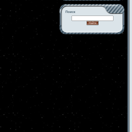
Поиск
-->