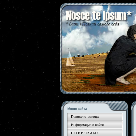
Меню сайта
Главная страница
Информация о сайте
Н О В И Ч К А М !