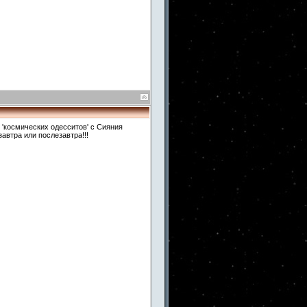
я 'космических одесситов' с Сияния
автра или послезавтра!!!