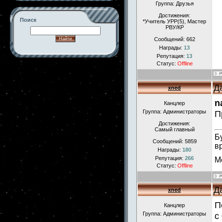
Группа: Друзья
Достижения:
Поиск
*Учитель УРР(5), Маcтер
РВУ/КР
Сообщений:
662
Награды:
13
Репутация:
13
Статус:
Offline
-->
Д
xned
n
Канцлер
Группа: Администраторы
П
Достижения:
Самый главный
Б
Сообщений:
5859
в
Награды:
180
Репутация:
266
М
Статус:
Offline
Д
xned
П
Канцлер
Группа: Администраторы
с