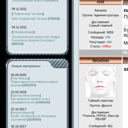
Д
Ускользающая красота
(
9183/7
)
xned
04.11.2011
n
Канцлер
[
"Подписные" истины
]
Группа: Администраторы
П
Моя "подписная" истина
(
7884/8
)
Достижения:
Самый главный
04.11.2011
Б
[
Обсерватория
]
Сообщений:
5859
в
Эзотерическое искусство Эндрю
Награды:
180
Гонсалеса (Andrew Gonzalez)
Репутация:
266
М
(
8954/6
)
Статус:
Offline
Д
МираЛира
Новые материалы
x
04.09.2020
[
Том Кеньон
]
Переходные состояния в новые
реалии
(
2583/0/0
)
22.04.2018
[
Группа Метасинтез
]
Как грамотно пройти «узел
Тайный советник
напряженности»
(
3489/0/0
)
Группа: Друзья
31.10.2017
Достижения:
[
NosceTeIpsum
]
*Учитель УРР(5), Маcтер
buzlik. Особенности потоковых
РВУ/КР
состояний
(
3628/0/0
)
Сообщений:
662
30.10.2017