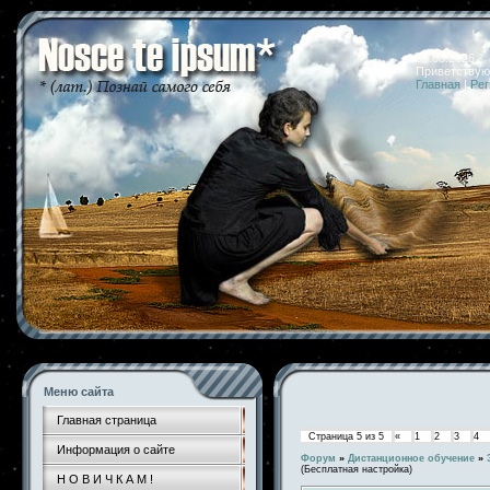
09.08.2026 
Приветствую
Главная
|
Рег
Меню сайта
Главная страница
Страница
5
из
5
«
1
2
3
4
Информация о сайте
Форум
»
Дистанционное обучение
»
(Бесплатная настройка)
Н О В И Ч К А М !