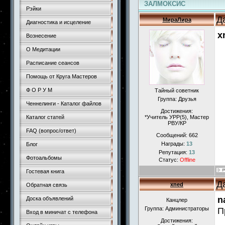
ЗАЛМОКСИС
Рэйки
Д
МираЛира
Диагностика и исцеление
x
Вознесение
О Медитации
Расписание сеансов
Помощь от Круга Мастеров
Ф О Р У М
Тайный советник
Группа: Друзья
Ченнелинги - Каталог файлов
Достижения:
Каталог статей
*Учитель УРР(5), Маcтер
РВУ/КР
FAQ (вопрос/ответ)
Сообщений:
662
Награды:
13
Блог
Репутация:
13
Фотоальбомы
Статус:
Offline
Гостевая книга
Д
xned
Обратная связь
n
Доска объявлений
Канцлер
Группа: Администраторы
П
Вход в миничат с телефона
Достижения: