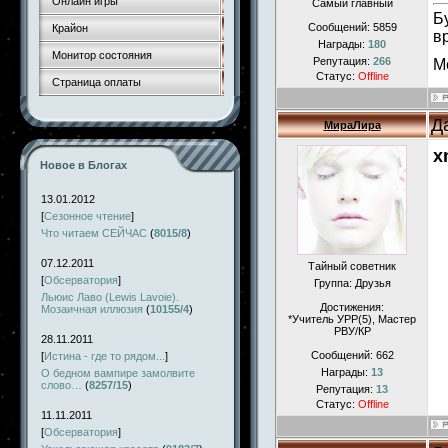
Онлайн игры
Самый главный
Б
Сообщений:
5859
Крайон
в
Награды:
180
Монитор состояния
Репутация:
266
М
Статус:
Offline
Страница оплаты
Д
МираЛира
x
Новое в Блогах
13.01.2012
[
Сезонное чтение
]
Что читаем СЕЙЧАС
(
8015/8
)
07.12.2011
Тайный советник
[
Обсерватория
]
Группа: Друзья
Льюис Лаво (Lewis Lavoie).
Достижения:
Мозаичная иллюзия
(
10155/4
)
*Учитель УРР(5), Маcтер
РВУ/КР
28.11.2011
Сообщений:
662
[
Истина - где то рядом...
]
Награды:
13
О бедном вампире замолвите
слово…
(
8257/15
)
Репутация:
13
Статус:
Offline
11.11.2011
[
Обсерватория
]