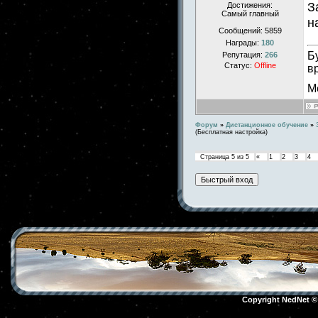
З
Достижения:
Самый главный
н
Сообщений:
5859
Награды:
180
Б
Репутация:
266
Статус:
Offline
в
М
Форум
»
Дистанционное обучение
»
(Бесплатная настройка)
Страница
5
из
5
«
1
2
3
4
Copyright NedNet 