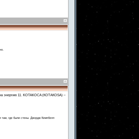
но.
у на энергию 11. KOTAKOCA (КОТАКОSА) –
и там, где были стены. Джордж Кемпбелл