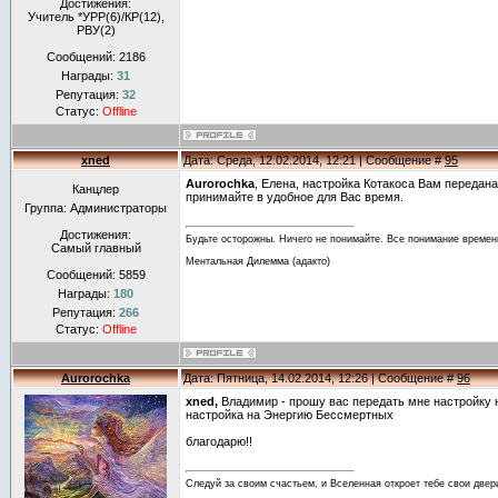
Достижения:
Учитель *УРР(6)/КР(12),
РВУ(2)
Сообщений:
2186
Награды:
31
Репутация:
32
Статус:
Offline
xned
Дата: Среда, 12.02.2014, 12:21 | Сообщение #
95
Aurorochka
, Елена, настройка Кoтакоса Вам передана
Канцлер
принимайте в удобное для Вас время.
Группа: Администраторы
Достижения:
Будьте осторожны. Ничего не понимайте. Все понимание времен
Самый главный
Ментальная Дилемма (адакто)
Сообщений:
5859
Награды:
180
Репутация:
266
Статус:
Offline
Aurorochka
Дата: Пятница, 14.02.2014, 12:26 | Сообщение #
96
xned,
Владимир - прошу вас передать мне настройку
настройка на Энергию Бессмертных
благодарю!!
Следуй за своим счастьем, и Вселенная откроет тебе свои двер