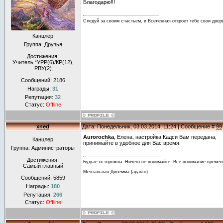
Благодарю!!!
Следуй за своим счастьем, и Вселенная откроет тебе свои двер
Канцлер
Группа: Друзья
Достижения:
Учитель *УРР(6)/КР(12),
РВУ(2)
Сообщений:
2186
Награды:
31
Репутация:
32
Статус:
Offline
xned
Дата: Понедельник, 03.03.2014, 11:24 | Сообщение #
99
Aurorochka
, Елена, настройка Кадси Вам передана,
Канцлер
принимайте в удобное для Вас время.
Группа: Администраторы
Достижения:
Будьте осторожны. Ничего не понимайте. Все понимание времен
Самый главный
Ментальная Дилемма (адакто)
Сообщений:
5859
Награды:
180
Репутация:
266
Статус:
Offline