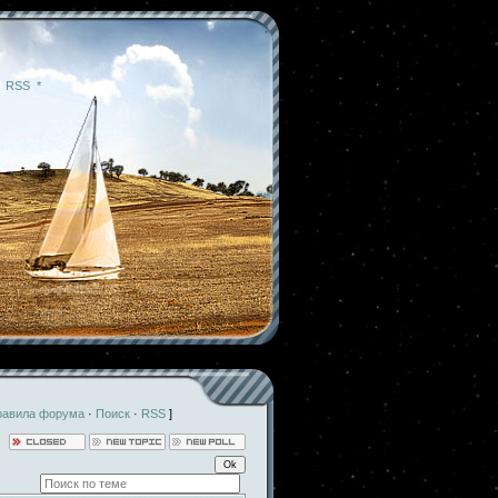
|
RSS
|
*
равила форума
·
Поиск
·
RSS
]