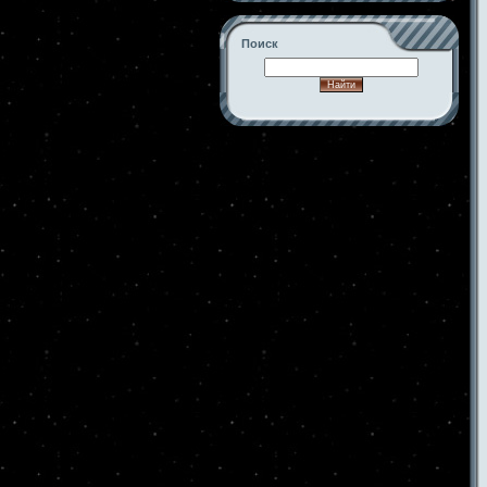
Поиск
-->