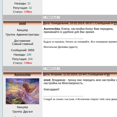
Награды:
31
Репутация:
32
Статус:
Offline
xned
Дата: Понедельник, 10.02.2014, 00:57 | Сообщение #
93
Aurorochka
, Елена, настройка Кoоку Вам передана,
Канцлер
принимайте в удобное для Вас время.
Группа: Администраторы
Достижения:
Будьте осторожны. Ничего не понимайте. Все понимание времен
Самый главный
Ментальная Дилемма (адакто)
Сообщений:
5859
Награды:
180
Репутация:
266
Статус:
Offline
Aurorochka
Дата: Вторник, 11.02.2014, 22:44 | Сообщение #
94
xned
, Владимир - прошу вас передать мне настройк
настройка на Многомерность.
благодарю!!
Следуй за своим счастьем, и Вселенная откроет тебе свои двер
Канцлер
Группа: Друзья