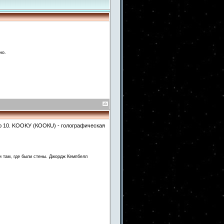
но.
ю 10. KOOKУ (КООКU) - голографическая
и там, где были стены. Джордж Кемпбелл