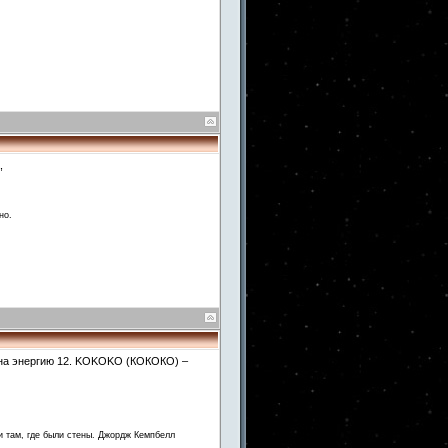
,
но.
 на энергию 12. KOKOKO (КОКОКО) –
и там, где были стены. Джордж Кемпбелл