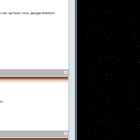
и там, где были стены. Джордж Кемпбелл
но.