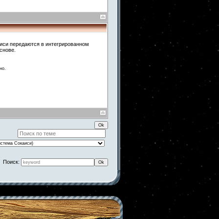
аиси передаются в интегрированном
снове.
но.
Поиск: