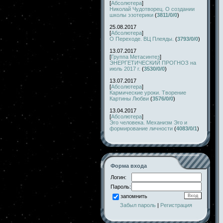
[
Абсолютера
]
Николай Чудотворец. О создании
школы эзотерики
(
3811/0/0
)
25.08.2017
[
Абсолютера
]
О Переходе. ВЦ Плеяды.
(
3793/0/0
)
13.07.2017
[
Группа Метасинтез
]
ЭНЕРГЕТИЧЕСКИЙ ПРОГНОЗ на
июль 2017 г.
(
3530/0/0
)
13.07.2017
[
Абсолютера
]
Кармические уроки. Творение
Картины Любви
(
3576/0/0
)
13.04.2017
[
Абсолютера
]
Эго человека. Механизм Эго и
формирование личности
(
4083/0/1
)
Форма входа
Логин:
Пароль:
запомнить
Забыл пароль
|
Регистрация