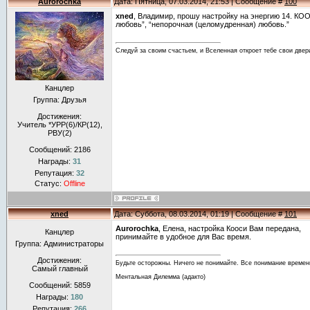
Aurorochka
Дата: Пятница, 07.03.2014, 21:53 | Сообщение #
100
xned
, Владимир, прошу настройку на энергию 14. КОО
любовь”, “непорочная (целомудренная) любовь.”
Следуй за своим счастьем, и Вселенная откроет тебе свои двер
Канцлер
Группа: Друзья
Достижения:
Учитель *УРР(6)/КР(12),
РВУ(2)
Сообщений:
2186
Награды:
31
Репутация:
32
Статус:
Offline
xned
Дата: Суббота, 08.03.2014, 01:19 | Сообщение #
101
Aurorochka
, Елена, настройка Кооси Вам передана,
Канцлер
принимайте в удобное для Вас время.
Группа: Администраторы
Достижения:
Будьте осторожны. Ничего не понимайте. Все понимание времен
Самый главный
Ментальная Дилемма (адакто)
Сообщений:
5859
Награды:
180
Репутация:
266