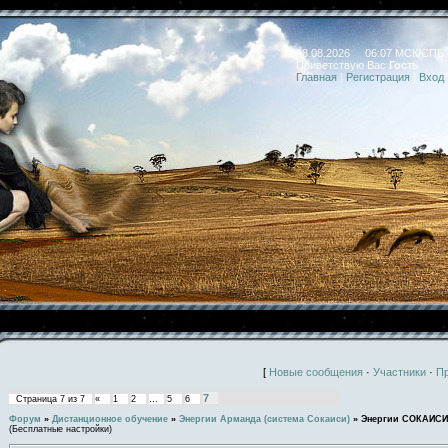
08.08.2026 06:07 МСК/СПБ
Приветствую Вас
Гость
Главная
|
Регистрация
|
Вход
[
Новые сообщения
·
Участники
·
П
7
Страница
7
из
7
«
1
2
…
5
6
Форум
»
Дистанционное обучение
»
Энергии Арманда (система Сокаиси)
»
Энергии СОКАИСИ
(Бесплатные настройки)