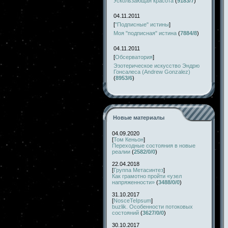
Ускользающая красота
(
9183/7
)
04.11.2011
[
"Подписные" истины
]
Моя "подписная" истина
(
7884/8
)
04.11.2011
[
Обсерватория
]
Эзотерическое искусство Эндрю
Гонсалеса (Andrew Gonzalez)
(
8953/6
)
Новые материалы
04.09.2020
[
Том Кеньон
]
Переходные состояния в новые
реалии
(
2582/0/0
)
22.04.2018
[
Группа Метасинтез
]
Как грамотно пройти «узел
напряженности»
(
3488/0/0
)
31.10.2017
[
NosceTeIpsum
]
buzlik. Особенности потоковых
состояний
(
3627/0/0
)
30.10.2017