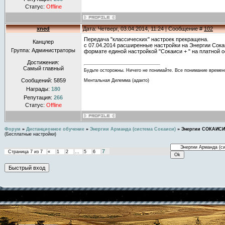
Статус:
Offline
xned
Дата: Четверг, 03.04.2014, 11:24 | Сообщение #
102
Передача "классических" настроек прекращена.
Канцлер
с 07.04.2014 расширенные настройки на Энергии Сок
Группа: Администраторы
формате единой настройкой "Сокаиси + " на платной о
Достижения:
Самый главный
Будьте осторожны. Ничего не понимайте. Все понимание времен
Сообщений:
5859
Ментальная Дилемма (адакто)
Награды:
180
Репутация:
266
Статус:
Offline
Форум
»
Дистанционное обучение
»
Энергии Арманда (система Сокаиси)
»
Энергии СОКАИСИ
(Бесплатные настройки)
7
Страница
7
из
7
«
1
2
…
5
6