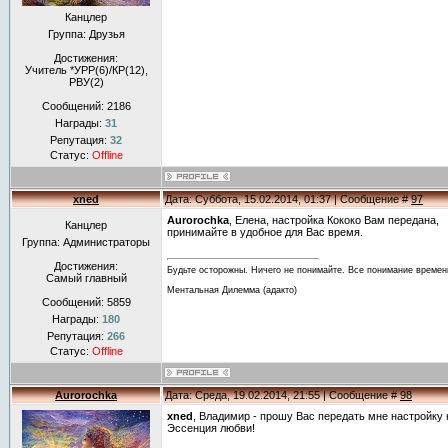
Канцлер
Группа: Друзья
Достижения:
Учитель *УРР(6)/КР(12),
РВУ(2)
Сообщений:
2186
Награды:
31
Репутация:
32
Статус:
Offline
xned
Дата: Суббота, 15.02.2014, 01:37 | Сообщение #
97
Aurorochka
, Елена, настройка Кoкоко Вам передана,
Канцлер
принимайте в удобное для Вас время.
Группа: Администраторы
Достижения:
Будьте осторожны. Ничего не понимайте. Все понимание времен
Самый главный
Ментальная Дилемма (адакто)
Сообщений:
5859
Награды:
180
Репутация:
266
Статус:
Offline
Aurorochka
Дата: Среда, 19.02.2014, 21:55 | Сообщение #
98
xned
, Владимир - прошу Вас передать мне настройку 
Эссенция любви!