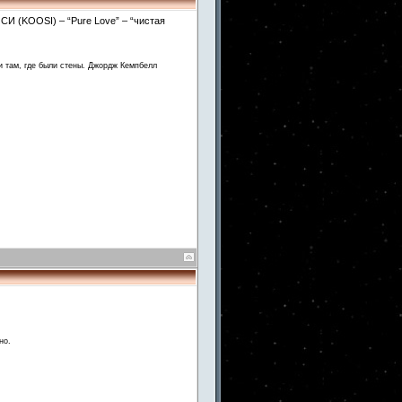
СИ (KOOSI) – “Pure Love” – “чистая
и там, где были стены. Джордж Кемпбелл
но.