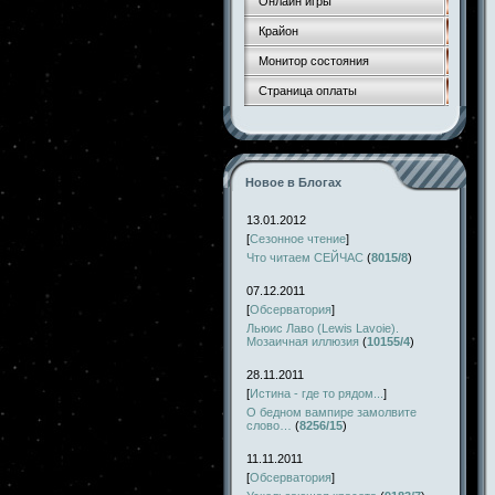
Онлайн игры
Крайон
Монитор состояния
Страница оплаты
Новое в Блогах
13.01.2012
[
Сезонное чтение
]
Что читаем СЕЙЧАС
(
8015/8
)
07.12.2011
[
Обсерватория
]
Льюис Лаво (Lewis Lavoie).
Мозаичная иллюзия
(
10155/4
)
28.11.2011
[
Истина - где то рядом...
]
О бедном вампире замолвите
слово…
(
8256/15
)
11.11.2011
[
Обсерватория
]