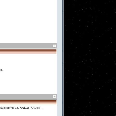
но.
на энергию 13. КАДСИ (KADSI) –