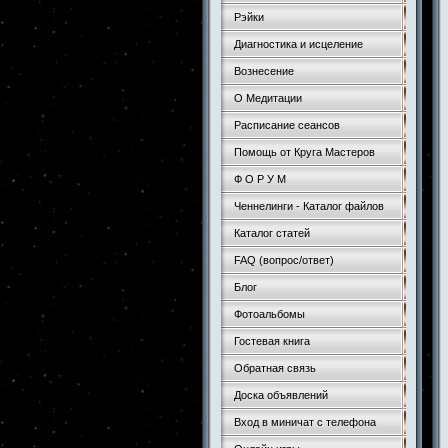
Рэйки
Диагностика и исцеление
Вознесение
О Медитации
Расписание сеансов
Помощь от Круга Мастеров
Ф О Р У М
Ченнелинги - Каталог файлов
Каталог статей
FAQ (вопрос/ответ)
Блог
Фотоальбомы
Гостевая книга
Обратная связь
Доска объявлений
Вход в миничат с телефона