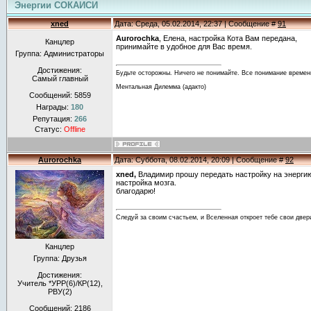
Энергии СОКАИСИ
xned
Дата: Среда, 05.02.2014, 22:37 | Сообщение #
91
Aurorochka
, Елена, настройка Кота Вам передана,
Канцлер
принимайте в удобное для Вас время.
Группа: Администраторы
Достижения:
Будьте осторожны. Ничего не понимайте. Все понимание времен
Самый главный
Ментальная Дилемма (адакто)
Сообщений:
5859
Награды:
180
Репутация:
266
Статус:
Offline
Aurorochka
Дата: Суббота, 08.02.2014, 20:09 | Сообщение #
92
xned,
Владимир прошу передать настройку на энерги
настройка мозга.
благодарю!
Следуй за своим счастьем, и Вселенная откроет тебе свои двер
Канцлер
Группа: Друзья
Достижения:
Учитель *УРР(6)/КР(12),
РВУ(2)
Сообщений:
2186