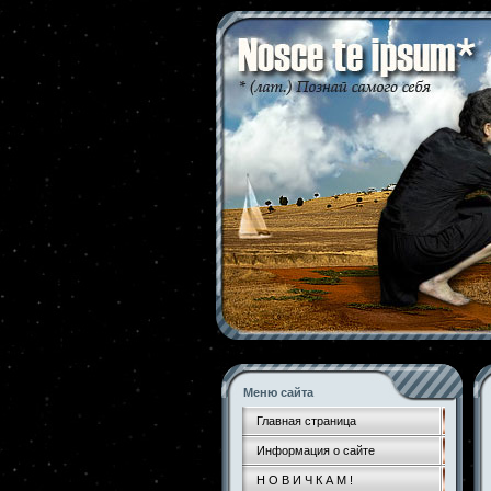
Меню сайта
Главная страница
Информация о сайте
Н О В И Ч К А М !