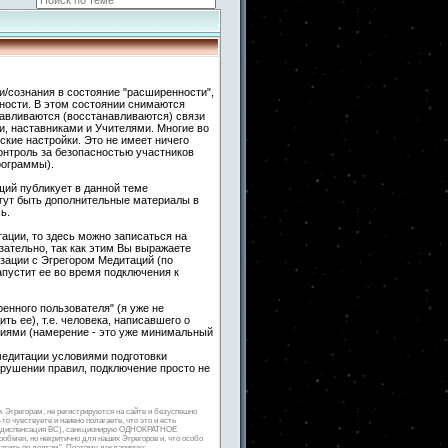
и/сознания в состояние "расширенности",
ности. В этом состоянии снимаются
навливаются (восстанавливаются) связи
 наставниками и Учителями. Многие во
кие настройки. Это не имеет ничего
контроль за безопасностью участников
рограммы).
ий публикует в данной теме
гут быть дополнительные материалы в
ь.
ации, то здесь можно записаться на
ательно, так как этим Вы выражаете
зации с Эгрегором Медитаций (по
апустит ее во время подключения к
енного пользователя" (я уже не
ть ее), т.е. человека, написавшего о
гиями (намерение - это уже минимальный
медитации условиями подготовки
арушении правил, подключение просто не
к Эгрегорам, не регистрируются на сайте и безуспешно
о чувствуете и наивно полагаете, что это и есть
ная диспенсация ВС), санкционирую ОДНОКРАТНОЕ
мен, но некритично для наших Эгрегоров и, что особо
латить по долгам". Поэтому декларирую: