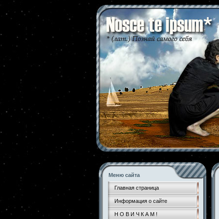
Меню сайта
Главная страница
Информация о сайте
Н О В И Ч К А М !