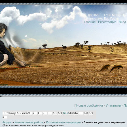
06.08.2026 17:36 МСК/СПБ
Приветствую Вас
Гость
Главная
|
Регистрация
|
Вход
[
Новые сообщения
·
Участники
·
П
512
Страница
512
из
579
«
1
2
…
510
511
513
514
…
578
579
»
Форум
»
Коллективная работа
»
Коллективные медитации
»
Запись на участие в медитации
(Здесь можно записаться на текущую медитацию)