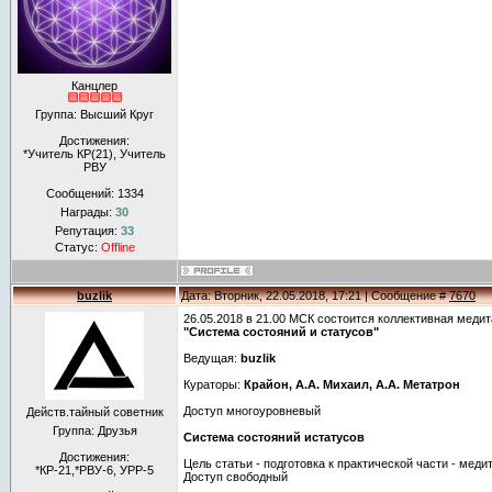
Канцлер
Группа: Высший Круг
Достижения:
*Учитель КР(21), Учитель
РВУ
Сообщений:
1334
Награды:
30
Репутация:
33
Статус:
Offline
buzlik
Дата: Вторник, 22.05.2018, 17:21 | Сообщение #
7670
26.05.2018 в 21.00 МСК состоится коллективная меди
"Система состояний и статусов"
Ведущая:
buzlik
Кураторы:
Крайон,
А.А. Михаил, А.А. Метатрон
Доступ многоуровневый
Действ.тайный советник
Группа: Друзья
Система состояний истатусов
Достижения:
Цель статьи - подготовка к практической части - меди
*КР-21,*РВУ-6, УРР-5
Доступ свободный