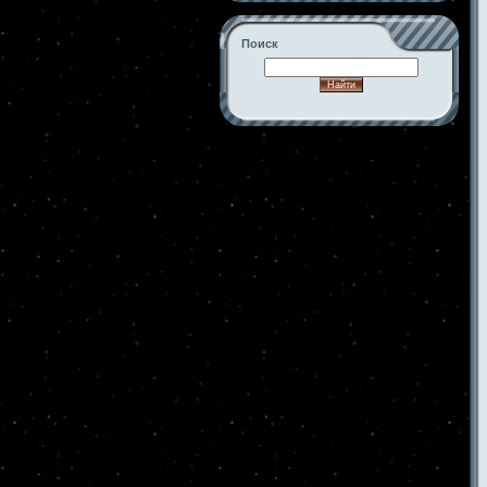
Поиск
-->