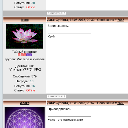
Репутация:
20
Статус:
Offline
lotoc
Дата: Суббота, 12.05.2018, 20:32 | Сообщение #
7668
Записываюсь.
Юрий
Тайный советник
Группа: Мастера и Учителя
Достижения:
*Учитель УРР(6), КР-2
Сообщений:
579
Награды:
13
Репутация:
26
Статус:
Offline
Алекс
Дата: Суббота, 12.05.2018, 20:57 | Сообщение #
7669
Присоединяюсь
Жизнь—это медитация души