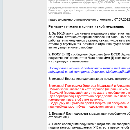
- Любой гость может, произнеся аффирмацию, ЕДИНОРАЗОВО подключиться
Предупреждение: Повторная попытка не будут иметь успеха. Третья попытка 
Это - своего рода - урок. Не нужно пребывать в энергетических иллюзиях. Д
Соблюдайте законы.
право анонимного подключения отменено с 07.07.2012
Регламент участия в коллективной медитации:
1. За 10-15 минут до начала медитации зайдите на гл
окно Чата. Установите время обновления окна - 15 сек
работаете по медленному каналу связи лучше не мен
страницу вручную, т.к. возможно страница будет обно
вы не увидите ничего вообще.
2.
ПОСЛЕ (!!!)
сообщения Ведущего (или
ВСЕХ
Ведущи
подключения" напишите в Чате свое
Имя (!)
(ник писа
и сформируйте намерение:
Прошу свое Высшее Я подключить меня к медитации
ведущего) и под контролем Эгрегора Медитаций сай
Внимание! Все записи сделанные до начала подключе
Внимание! Программа Эгрегора Медитаций и Акваэнерг
-Можно записываться в чате заранее (не раньше чем 
-Ведущий (соведущие) могут не давать сообщение о 
-Для зарядки воды достаточно перед записью в чате 
намерение, писать об этом не нужно.
-Ведущему не нужно во время медитации специально 
при необходимости будет подключен автоматически.
3. Ведущий Вас подключит к медитации (сообщение об
отвлекаться ).
4. После сообщения ведущего "Подключение завершен
подача заявок прекращается. У Вас есть время, чтоб