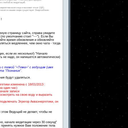
 к любой из медитаций.
вероятнее всего еще и вызовет откат (ЦК).
ля всего в нашем мире существует Энергообмен.
 !
авную страницу сайта, справа увидите
 (по умолчанию стоит "---"). Если Вы
яйте время обновления и обновляйте
вляться медленнее, чем окно чата - тогда
х, если их несколько!) "Начало
ть не надо, он напишется автоматически)
 с темой "<Тема>" с ведущим (имя
та "Познания".
ния будут удаляться.
етики изменена c 18/01/2013 :
за один час)
начале записи
посмотреть на свою воду и выразить
подключать Эгрегор Акваэнергетики, он
 этом Ведущий не делает, чтобы не
о, начало медитации через 30 секунд"
ы принять нужное Вам положение тела