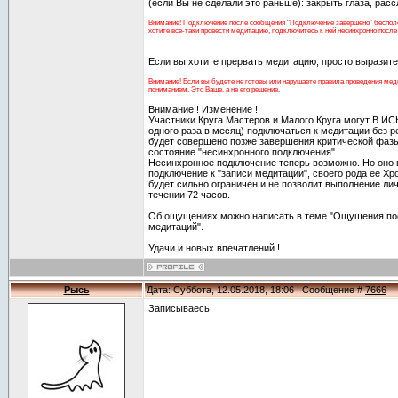
(если Вы не сделали это раньше): закрыть глаза, рассл
Внимание! Подключение после сообщения "Подключение завершено" бесполез
хотите все-таки провести медитацию, подключитесь к ней несинхронно после е
Если вы хотите прервать медитацию, просто выразит
Внимание! Если вы будете не готовы или нарушаете правила проведения меди
пониманием. Это Ваше, а не его решение.
Внимание ! Изменение !
Участники Круга Мастеров и Малого Круга могут В
одного раза в месяц) подключаться к медитации без р
будет совершено позже завершения критической фазы
состояние "несинхронного подключения".
Несинхронное подключение теперь возможно. Но оно 
подключение к "записи медитации", своего рода ее Хр
будет сильно ограничен и не позволит выполнение ли
течении 72 часов.
Об ощущениях можно написать в теме "Ощущения по
медитаций".
Удачи и новых впечатлений !
Рысь
Дата: Суббота, 12.05.2018, 18:06 | Сообщение #
7666
Записываесь