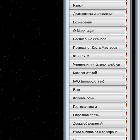
Рэйки
Диагностика и исцеление
Вознесение
О Медитации
Расписание сеансов
Помощь от Круга Мастеров
Ф О Р У М
Ченнелинги - Каталог файлов
Каталог статей
FAQ (вопрос/ответ)
Блог
Фотоальбомы
Гостевая книга
Обратная связь
Доска объявлений
Вход в миничат с телефона