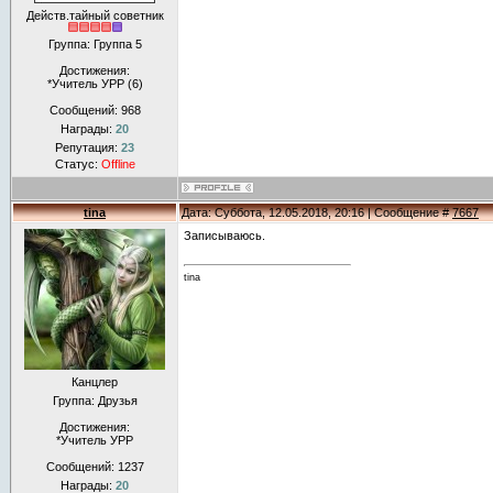
Действ.тайный советник
Группа: Группа 5
Достижения:
*Учитель УРР (6)
Сообщений:
968
Награды:
20
Репутация:
23
Статус:
Offline
tina
Дата: Суббота, 12.05.2018, 20:16 | Сообщение #
7667
Записываюсь.
tina
Канцлер
Группа: Друзья
Достижения:
*Учитель УРР
Сообщений:
1237
Награды:
20