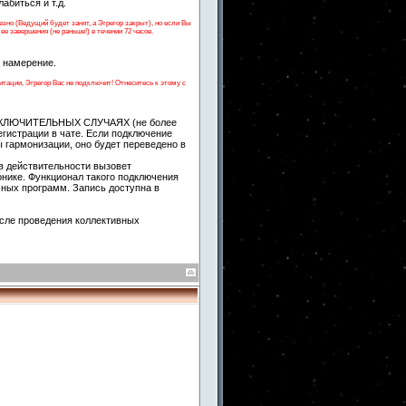
абиться и т.д.
но (Ведущий будет занят, а Эгрегор закрыт), но если Вы
е завершения (не раньше!) в течении 72 часов.
е намерение.
тации, Эгрегор Вас не подключит! Отнеситесь к этому с
 ИСКЛЮЧИТЕЛЬНЫХ СЛУЧАЯХ (не более
егистрации в чате. Если подключение
 гармонизации, оно будет переведено в
в действительности вызовет
онике. Функционал такого подключения
чных программ. Запись доступна в
сле проведения коллективных