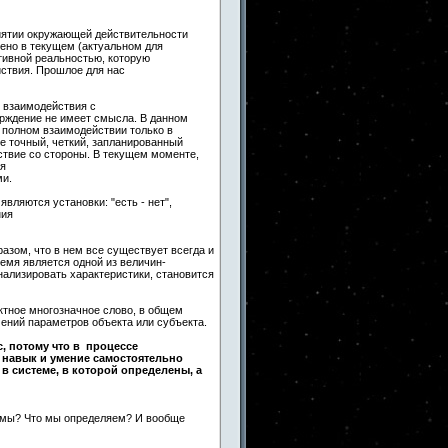
иятии окружающей действительности
лено в текущем (актуальном для
ктивной реальностью, которую
ствия. Прошлое для нас
т взаимодействия с
рждение не имеет смысла. В данном
о полном взаимодействии только в
те точный, четкий, запланированный
твие со стороны. В текущем моменте,
зя
ми.
вляются установки: "есть - нет",
ния
азом, что в нем все существует всегда и
ремя является одной из величин-
нализировать характеристики, становится
актное многозначное слово, в общем
ений параметров объекта или субъекта.
с, потому что в процессе
 навык и умение самостоятельно
системе, в которой определены, а
м мы? Что мы определяем? И вообще