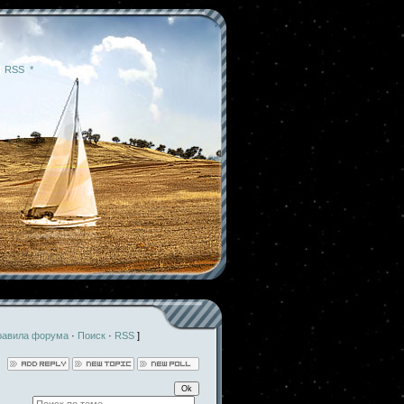
|
RSS
|
*
равила форума
·
Поиск
·
RSS
]