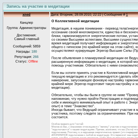
Запись на участие в медитации
xned
Дата: Вторник, 28.09.2010, 22:22 | Сообщение #
1
О Коллективной медитации
Канцлер
Группа: Администраторы
Медитация, в нашем понимании - перевод тела/энерги
осознание своей многомерности, единства и бесконеч
Достижения:
блоки, гармонизируются энергетические потоки, уста
Самый главный
со своими Высшими аспектами, Высшими сущностями,
время медитаций получают информацию и энергетичес
Сообщений:
5859
общего с гипнозом (по крайней мере на этом сайте), 
осуществляют курирующие Эгрегор Высшие Силы (П
Награды:
180
Репутация:
266
После объявления о планируемой медитации ее Ведущ
Статус:
Offline
расширенную информацию о медитации, в которой мо
помощь участникам. Обязательно с ними ознакомьтес
Если вы хотите принять участие в Коллективной медит
текущую медитацию и это рекомендуется сделать обяз
намерение, запускающее фоновую настройку гармони
крайней мере Эгрегор подготовит такую настройку и з
медитации).
Обязательно, чтобы вы были в группе не ниже "Провер
напоминаю, чту нужно пройти Регистрацию и подтверди
себе и имеющего минимальный опыт в работе с Энер
опыт) в теме "Знакомство".
Иногда бывает, что Ведущий ограничивает участие в 
участника, поэтому следите за ограничениями. При н
состоится.
Особое правило для "гостей:
Многие из Вас, с опасением относящиеся к "явному" участию и подключению 
"подключаются" к нашим медитациям. Причем, возможно, что вы (Гости) что-т
подключение. Поэтому, я, в нарушение энергетических правил (это очеред
АНОНИМНОЕ подключение к любой из медитации. Это перекосит наш энергооб
важно, для Вас, с учетом ваших интересов, чтобы Вам не пришлось потом "п