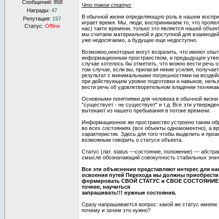
Сообщений:
858
Что такое статус
Награды:
47
В обычной жизни определяющую роль в нашем воспр
Репутация:
157
играет время. Мы, люди, воспринимаем то, что прояв
Статус:
Offline
нас) такте времени, только это является нашей объе
мы считаем материальной и доступной для взаимодей
уже недосягаемо, а будущее еще недоступно.
Возможно,некоторые могут возразить, что имеют опы
информационным пространством, и предыдущее утве
случае хотелось бы отметить, что можно вести речь 
том случае, если вы, прилагая некие усилия, получае
результат с минимальными погрешностями на воздейс
при действующем уровне подготовки и навыков, нель
вести речь об удовлетворительном владении техника
Основными понятиями для человека в обычной жизни я
"существует - не существует" и т.д. Все эти утвержде
вытекают из нашего пребывания в потоке времени.
Информационное же пространство устроено таким обр
во всех состояниях (все объекты одномоментно), а в
характеристик. Здесь для того чтобы выделить и проа
возможным говорить о статусе объекта.
Статус (лат. status —состояние, положение) — абстр
смысле обозначающий совокупность стабильных знач
Все эти объяснения представляют интерес для на
освоения путей Перехода мы должны приобрести
формировать СВОЙ СТАТУС и СВОЕ СОСТОЯНИЕ в 
точнее, научиться
запрашивать!!! нужные состояния.
Сразу напрашивается вопрос: какой же статус имее
почему и зачем это нужно?