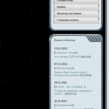
Онлайн игры
Крайон
Монитор состояния
Страница оплаты
Новое в Блогах
13.01.2012
[
Сезонное чтение
]
Что читаем СЕЙЧАС
(
8012/8
)
07.12.2011
[
Обсерватория
]
Льюис Лаво (Lewis Lavoie).
Мозаичная иллюзия
(
10149/4
)
28.11.2011
[
Истина - где то рядом...
]
О бедном вампире замолвите
слово…
(
8252/15
)
11.11.2011
[
Обсерватория
]