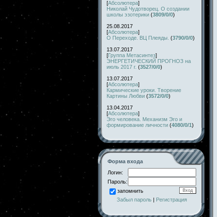
[
Абсолютера
]
Николай Чудотворец. О создании
школы эзотерики
(
3809/0/0
)
25.08.2017
[
Абсолютера
]
О Переходе. ВЦ Плеяды.
(
3790/0/0
)
13.07.2017
[
Группа Метасинтез
]
ЭНЕРГЕТИЧЕСКИЙ ПРОГНОЗ на
июль 2017 г.
(
3527/0/0
)
13.07.2017
[
Абсолютера
]
Кармические уроки. Творение
Картины Любви
(
3572/0/0
)
13.04.2017
[
Абсолютера
]
Эго человека. Механизм Эго и
формирование личности
(
4080/0/1
)
Форма входа
Логин:
Пароль:
запомнить
Забыл пароль
|
Регистрация