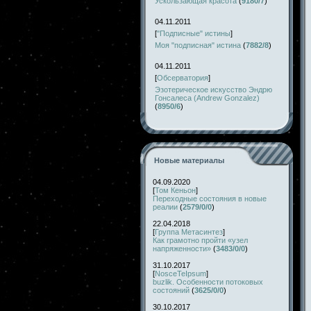
Ускользающая красота
(
9180/7
)
04.11.2011
[
"Подписные" истины
]
Моя "подписная" истина
(
7882/8
)
04.11.2011
[
Обсерватория
]
Эзотерическое искусство Эндрю
Гонсалеса (Andrew Gonzalez)
(
8950/6
)
Новые материалы
04.09.2020
[
Том Кеньон
]
Переходные состояния в новые
реалии
(
2579/0/0
)
22.04.2018
[
Группа Метасинтез
]
Как грамотно пройти «узел
напряженности»
(
3483/0/0
)
31.10.2017
[
NosceTeIpsum
]
buzlik. Особенности потоковых
состояний
(
3625/0/0
)
30.10.2017