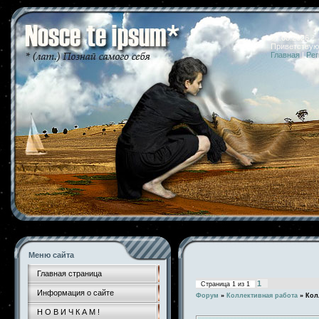
07.08.2026 
Приветствую
Главная
|
Рег
Меню сайта
Главная страница
1
Страница
1
из
1
Информация о сайте
Форум
»
Коллективная работа
»
Кол
Н О В И Ч К А М !