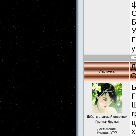
ф
С
Б
У
Г
у
Д
Ласточка
С
Б
Г
Ш
г
Действ.статский советник
ц
Группа: Друзья
х
Достижения:
Учитель УРР