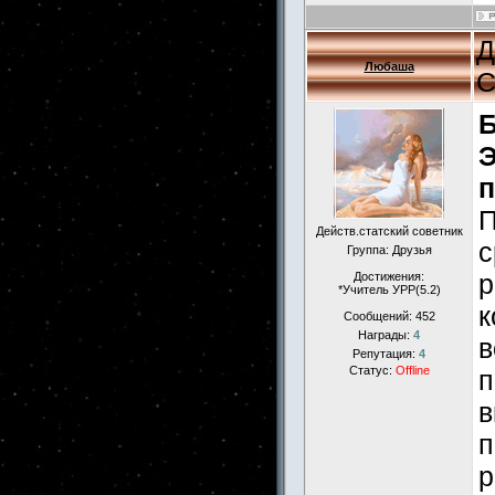
Д
Любаша
С
Б
Э
п
П
Действ.статский советник
с
Группа: Друзья
р
Достижения:
*Учитель УРР(5.2)
к
Сообщений:
452
Награды:
4
в
Репутация:
4
Статус:
Offline
п
в
п
р