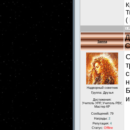
К
Т
(
Д
Sanna
С
С
т
с
н
Надворный советник
Б
Группа: Друзья
и
Достижения:
Учитель УРР, Учитель РВУ,
Мастер КР
Сообщений:
79
Награды:
2
Репутация:
4
Статус:
Offline