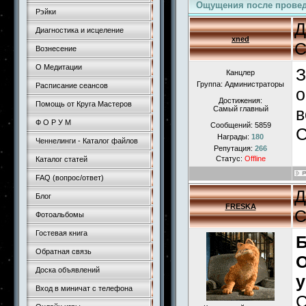
Ощущения после провед
Рэйки
Д
Диагностика и исцеление
xned
С
Вознесение
О Медитации
З
Канцлер
Группа: Администраторы
Расписание сеансов
о
Достижения:
Помощь от Круга Мастеров
Самый главный
в
Ф О Р У М
Сообщений:
5859
С
Награды:
180
Ченнелинги - Каталог файлов
Репутация:
266
Статус:
Offline
Каталог статей
FAQ (вопрос/ответ)
Д
Блог
FRESKA
С
Фотоальбомы
Гостевая книга
Б
Обратная связь
О
Доска объявлений
у
Вход в миничат с телефона
С