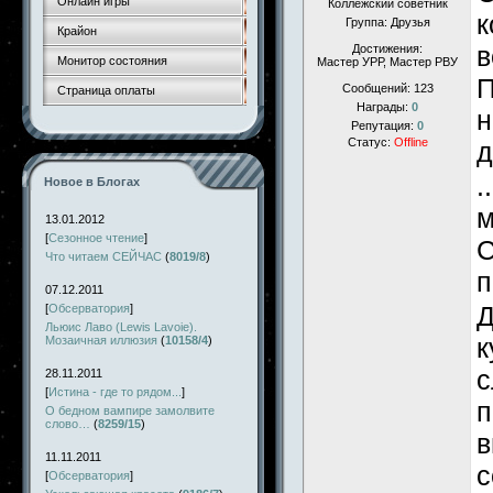
Онлайн игры
Коллежский советник
к
Группа: Друзья
Крайон
в
Достижения:
Монитор состояния
Мастер УРР, Мастер РВУ
П
Сообщений:
123
Страница оплаты
Награды:
0
н
Репутация:
0
Статус:
Offline
д
.
Новое в Блогах
м
13.01.2012
[
Сезонное чтение
]
С
Что читаем СЕЙЧАС
(
8019/8
)
п
07.12.2011
Д
[
Обсерватория
]
Льюис Лаво (Lewis Lavoie).
к
Мозаичная иллюзия
(
10158/4
)
с
28.11.2011
[
Истина - где то рядом...
]
п
О бедном вампире замолвите
слово…
(
8259/15
)
в
11.11.2011
с
[
Обсерватория
]