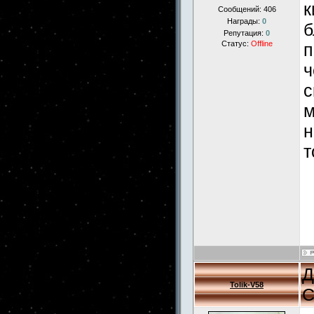
к
Сообщений:
406
Награды:
0
б
Репутация:
0
Статус:
Offline
п
ч
с
м
н
т
Д
Tolik-V58
С