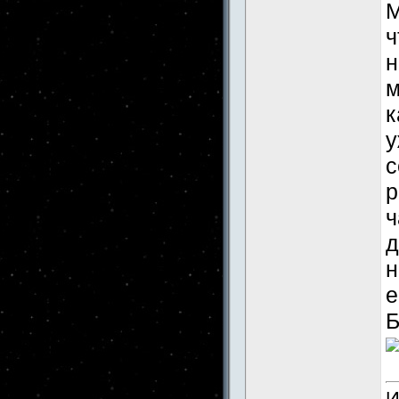
М
ч
н
м
к
у
с
р
ч
д
н
е
Б
И