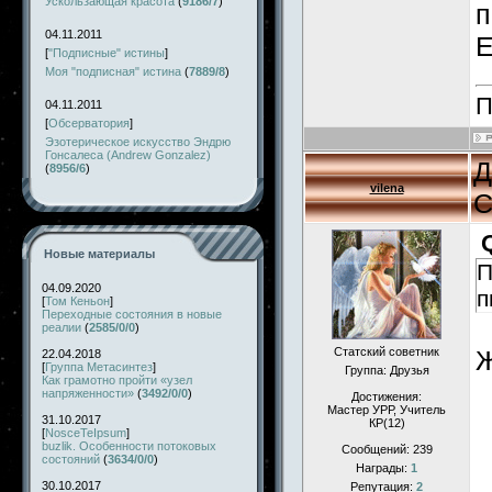
Ускользающая красота
(
9186/7
)
п
04.11.2011
Е
[
"Подписные" истины
]
Моя "подписная" истина
(
7889/8
)
П
04.11.2011
[
Обсерватория
]
Эзотерическое искусство Эндрю
Гонсалеса (Andrew Gonzalez)
Д
(
8956/6
)
vilena
С
Новые материалы
П
04.09.2020
п
[
Том Кеньон
]
Переходные состояния в новые
реалии
(
2585/0/0
)
Статский советник
Ж
22.04.2018
[
Группа Метасинтез
]
Группа: Друзья
Как грамотно пройти «узел
напряженности»
(
3492/0/0
)
Достижения:
Мастер УРР, Учитель
31.10.2017
КР(12)
[
NosceTeIpsum
]
buzlik. Особенности потоковых
Сообщений:
239
состояний
(
3634/0/0
)
Награды:
1
30.10.2017
Репутация:
2