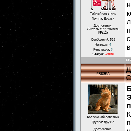
н
к
Тайный советник
Группа: Друзья
л
Достижения:
п
Учитель УРР, Учитель
КР(12)
с
Сообщений:
528
Награды:
4
в
Репутация:
3
Статус:
Offline
Д
FRESKA
С
Б
Э
п
К
Коллежский советник
п
Группа: Друзья
Достижения: