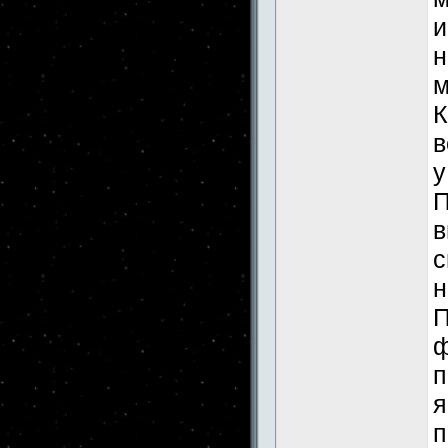
и
н
м
К
в
у
П
в
с
н
П
ф
п
я
п