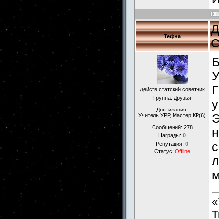
Д
Тефна
С
Б
У
Г
Действ.статский советник
Группа: Друзья
у
Достижения:
Э
Учитель УРР, Мастер КР(6)
Сообщений:
278
н
Награды:
0
с
Репутация:
0
Статус:
Offline
л
м
«
Т