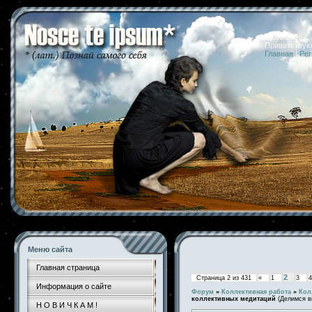
10.08.2026 
Приветствую
Главная
|
Рег
Меню сайта
Главная страница
2
Страница
2
из
431
«
1
3
4
Информация о сайте
Форум
»
Коллективная работа
»
Кол
коллективных медитаций
(Делимся в
Н О В И Ч К А М !