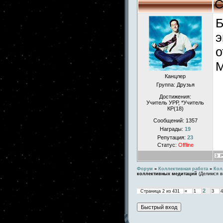
С
Б
э
о
М
Канцлер
Группа: Друзья
Достижения:
Учитель УРР, *Учитель
КР(18)
Сообщений:
1357
Награды:
19
Репутация:
23
Статус:
Offline
Форум
»
Коллективная работа
»
Кол
коллективных медитаций
(Делимся в
2
Страница
2
из
431
«
1
3
4