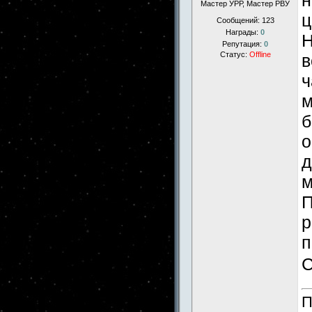
н
Мастер УРР, Мастер РВУ
ц
Сообщений:
123
Награды:
0
Н
Репутация:
0
Статус:
Offline
в
ч
м
б
о
д
м
П
р
п
С
П