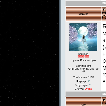
Д
Мэрика
С
Б
м
э
(
н
Канцлер
р
Группа: Высший Круг
м
Достижения:
*Учитель УРР(6), Мастер
КР
г
Сообщений:
1233
в
Награды:
21
Репутация:
31
Статус:
Offline
Д
Yurei