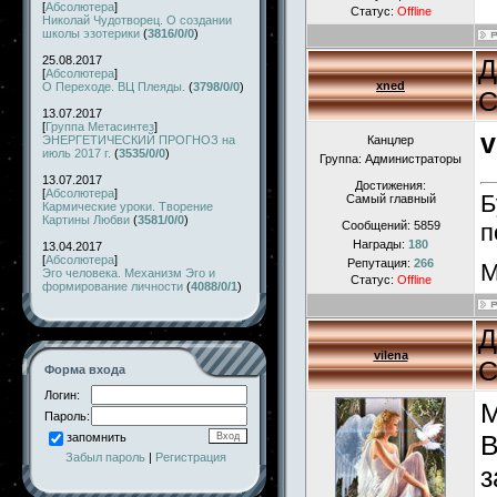
[
Абсолютера
]
Статус:
Offline
Николай Чудотворец. О создании
школы эзотерики
(
3816/0/0
)
25.08.2017
Д
[
Абсолютера
]
xned
О Переходе. ВЦ Плеяды.
(
3798/0/0
)
С
13.07.2017
[
Группа Метасинтез
]
v
ЭНЕРГЕТИЧЕСКИЙ ПРОГНОЗ на
Канцлер
июль 2017 г.
(
3535/0/0
)
Группа: Администраторы
13.07.2017
Достижения:
[
Абсолютера
]
Б
Самый главный
Кармические уроки. Творение
Картины Любви
(
3581/0/0
)
Сообщений:
5859
п
Награды:
180
13.04.2017
[
Абсолютера
]
Репутация:
266
М
Эго человека. Механизм Эго и
Статус:
Offline
формирование личности
(
4088/0/1
)
Д
vilena
С
Форма входа
Логин:
М
Пароль:
В
запомнить
Забыл пароль
|
Регистрация
з