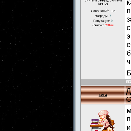
к
*Учитель УРР(5), Учитель
КР(12)
п
Сообщений:
198
Награды:
7
з
Репутация:
9
с
Статус:
Offline
э
е
б
ч
Б
Д
КИРА
С
м
п
и