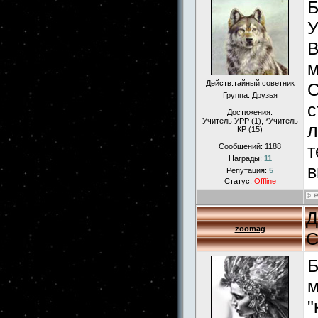
Б
У
В
м
Действ.тайный советник
С
Группа: Друзья
с
Достижения:
Учитель УРР (1), *Учитель
л
КР (15)
т
Сообщений:
1188
Награды:
11
в
Репутация:
5
Статус:
Offline
Д
zoomag
С
Б
м
"