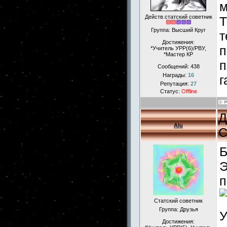
м
Действ.статский советник
Т
Группа: Высший Круг
т
Достижения:
п
*Учитель УРР(6)/РВУ,
*Мастер КР
п
Сообщений:
438
Награды:
16
г
Репутация:
27
Статус:
Offline
Д
Alu
С
Б
Э
п
Статский советник
Группа: Друзья
У
Достижения: