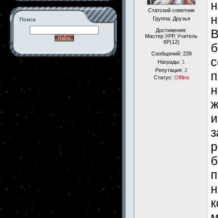
н
Статский советник
н
Группа: Друзья
Поиск
В
Достижения:
Мастер УРР, Учитель
КР(12)
б
Сообщений:
239
с
Награды:
1
-->
Репутация:
2
п
Статус:
Offline
н
ж
и
з
р
б
п
н
к
м