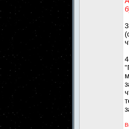
А
б
3
(
ч
4
"
м
з
ч
т
з
В