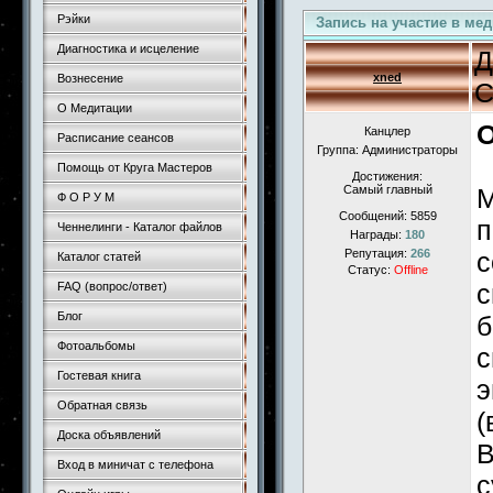
Рэйки
Запись на участие в ме
Диагностика и исцеление
Д
xned
Вознесение
С
О Медитации
О
Канцлер
Расписание сеансов
Группа: Администраторы
Помощь от Круга Мастеров
Достижения:
Самый главный
М
Ф О Р У М
Сообщений:
5859
п
Ченнелинги - Каталог файлов
Награды:
180
Репутация:
266
с
Каталог статей
Статус:
Offline
с
FAQ (вопрос/ответ)
Блог
б
Фотоальбомы
с
Гостевая книга
э
Обратная связь
(
Доска объявлений
В
Вход в миничат с телефона
с