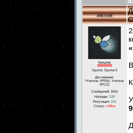
Д
svet-v-net
С
2
к
«
Канцлер
Группа: Группа 5
Достижения:
К
*Учитель УРР(6), Учитель
КР(12)
Сообщений:
2642
Награды:
128
У
Репутация:
154
9
Статус:
Offline
Д