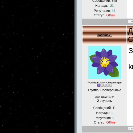
Сообщений:
648
Награды:
21
Репутация:
44
Статус:
Offline
Д
Наташа75
С
З
k
Коллежский секретарь
Группа: Проверенные
Достижения:
2 ступень
Сообщений:
11
Награды:
1
Репутация:
0
Статус:
Offline