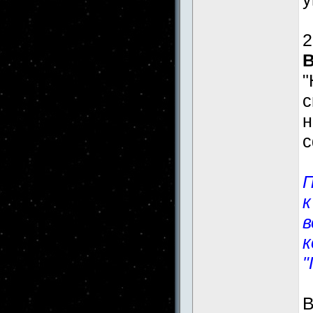
2
"
н
с
П
к
в
к
"
В