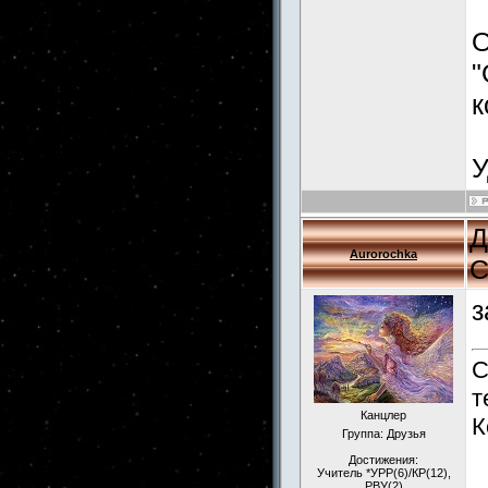
О
"
к
У
Д
Aurorochka
С
з
С
т
Канцлер
К
Группа: Друзья
Достижения:
Учитель *УРР(6)/КР(12),
РВУ(2)