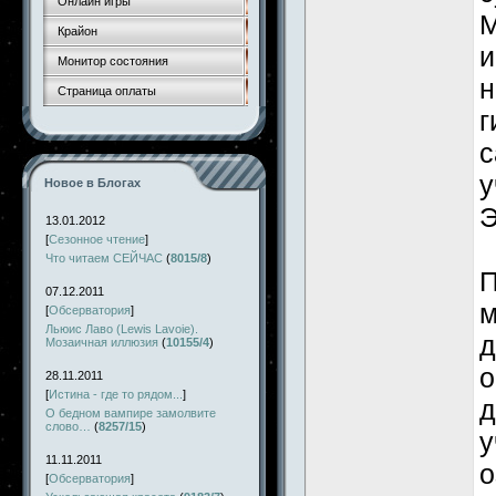
Онлайн игры
М
Крайон
и
Монитор состояния
н
Страница оплаты
г
с
у
Новое в Блогах
Э
13.01.2012
[
Сезонное чтение
]
Что читаем СЕЙЧАС
(
8015/8
)
П
07.12.2011
м
[
Обсерватория
]
Льюис Лаво (Lewis Lavoie).
д
Мозаичная иллюзия
(
10155/4
)
о
28.11.2011
[
Истина - где то рядом...
]
д
О бедном вампире замолвите
слово…
(
8257/15
)
у
11.11.2011
о
[
Обсерватория
]