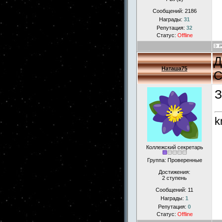
Сообщений:
2186
Награды:
31
Репутация:
32
Статус:
Offline
Д
Наташа75
С
З
k
Коллежский секретарь
Группа: Проверенные
Достижения:
2 ступень
Сообщений:
11
Награды:
1
Репутация:
0
Статус:
Offline