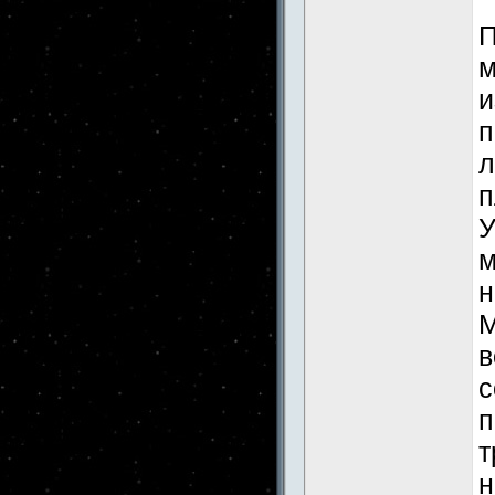
П
м
и
п
л
п
У
м
н
М
в
с
п
т
н