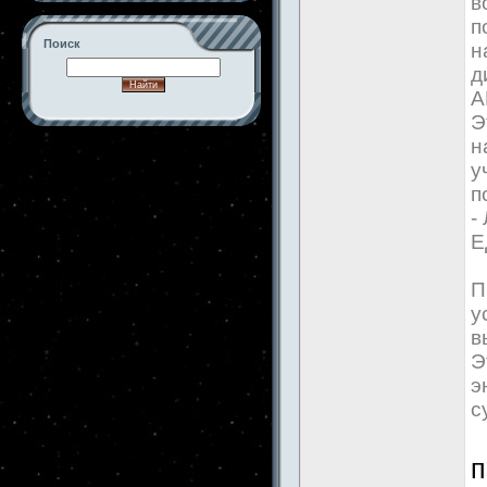
в
п
Поиск
н
д
А
Э
н
-->
у
п
-
Е
П
у
в
Э
э
с
п