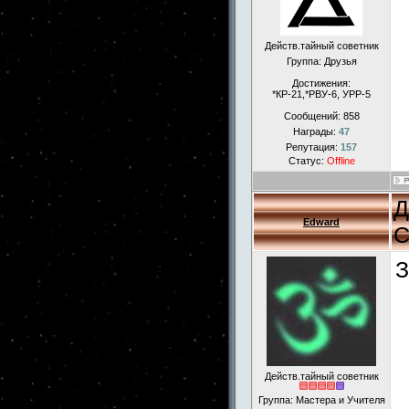
Действ.тайный советник
Группа: Друзья
Достижения:
*КР-21,*РВУ-6, УРР-5
Сообщений:
858
Награды:
47
Репутация:
157
Статус:
Offline
Д
Edward
С
З
Действ.тайный советник
Группа: Мастера и Учителя