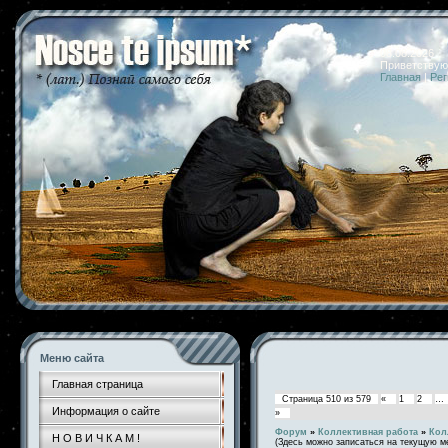
08.08.2026 
Приветствую
Главная
|
Рег
Меню сайта
Главная страница
Страница
510
из
579
«
1
2
…
Информация о сайте
»
Форум
»
Коллективная работа
»
Кол
Н О В И Ч К А М !
(Здесь можно записаться на текущую м