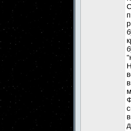
С
п
р
б
к
б
"
Н
в
в
м
Ф
с
в
д