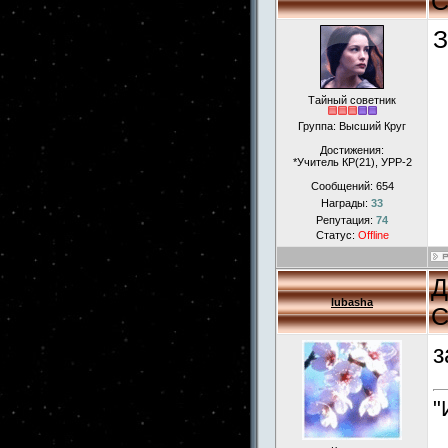
С
З
Тайный советник
Группа: Высший Круг
Достижения:
*Учитель КР(21), УРР-2
Сообщений:
654
Награды:
33
Репутация:
74
Статус:
Offline
Д
lubasha
С
з
"