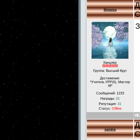
Д
Мэрика
С
З
Канцлер
Группа: Высший Круг
Достижения:
*Учитель УРР(6), Мастер
КР
Сообщений:
1233
Награды:
21
Репутация:
31
Статус:
Offline
Д
sandra
С