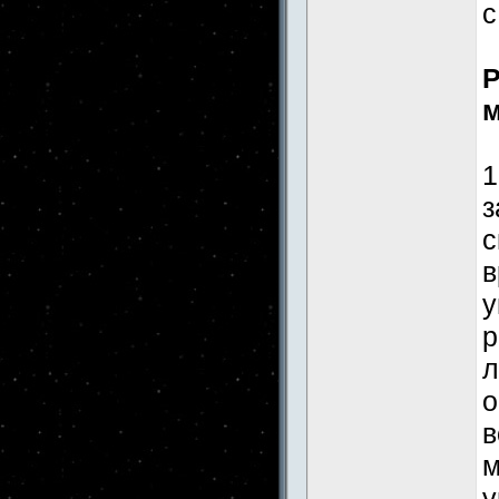
с
Р
м
1
з
с
в
у
р
л
о
в
м
у