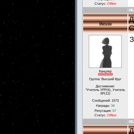
Статус:
Offline
Д
Marusia
С
З
Канцлер
Группа: Высший Круг
Достижения:
*Учитель УРР(6), Учитель
КР(12)
Сообщений:
1573
Награды:
34
Репутация:
57
Статус:
Offline
Д