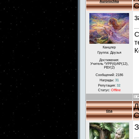
Aurorochka
С
з
С
т
Канцлер
К
Группа: Друзья
Достижения:
Учитель *УРР(6)/КР(12),
РВУ(2)
Сообщений:
2186
Награды:
31
Репутация:
32
Статус:
Offline
Д
tina
С
З