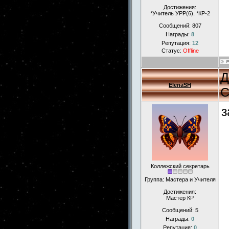
Достижения:
*Учитель УРР(6), *КР-2
Сообщений:
807
Награды:
8
Репутация:
12
Статус:
Offline
Д
ElenaSH
С
з
Коллежский секретарь
Группа: Мастера и Учителя
Достижения:
Мастер КР
Сообщений:
5
Награды:
0
Репутация:
0