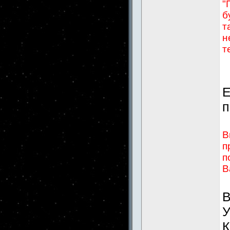
"
б
т
н
т
Е
п
В
п
п
В
В
У
К