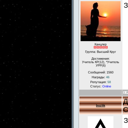
З
Канцлер
Группа: Высший Круг
Достижения:
Учитель КР(12), *Учитель
УРР(6)
Сообщений:
1560
Награды:
46
Репутация:
58
Статус:
Online
Д
buzlik
С
З