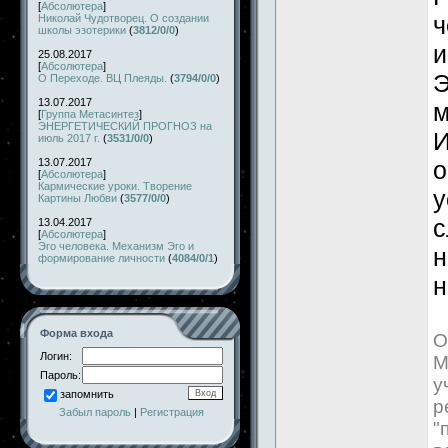
[
Абсолютера
]
ч
Николай Чудотворец. О создании
школы эзотерики
(
3812/0/0
)
и
25.08.2017
[
Абсолютера
]
Э
О Переходе. ВЦ Плеяды.
(
3794/0/0
)
13.07.2017
м
[
Группа Метасинтез
]
ЭНЕРГЕТИЧЕСКИЙ ПРОГНОЗ на
И
июль 2017 г.
(
3531/0/0
)
13.07.2017
о
[
Абсолютера
]
Кармические уроки. Творение
у
Картины Любви
(
3577/0/0
)
с
13.04.2017
[
Абсолютера
]
Эго человека. Механизм Эго и
н
формирование личности
(
4084/0/1
)
н
Форма входа
О
Логин:
М
Пароль:
у
запомнить
р
Забыл пароль
|
Регистрация
"