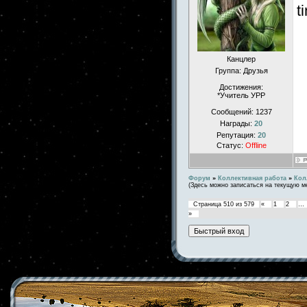
t
Канцлер
Группа: Друзья
Достижения:
*Учитель УРР
Сообщений:
1237
Награды:
20
Репутация:
20
Статус:
Offline
Форум
»
Коллективная работа
»
Кол
(Здесь можно записаться на текущую м
Страница
510
из
579
«
1
2
…
»