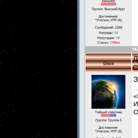
Канцлер
Группа: Высший Круг
Достижения:
*Учитель УРР (6)
Сообщений:
2268
Награды:
54
Репутация:
78
Статус:
Offline
Д
Ольга
С
З
«
И
О
Тайный советник
Группа: Группа 5
Достижения:
*Учитель УРР (6)