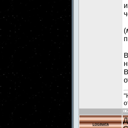
и
ч
(
п
В
н
В
о
"
о
Д
LOGINATA