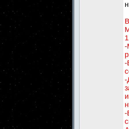
н
В
М
1
-
р
-
с
-
з
и
н
-
с