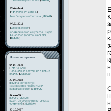
Ускользающая красота
(
9183/7
)
Е
04.11.2011
[
"Подписные" истины
]
К
Моя "подписная" истина
(
7884/8
)
з
04.11.2011
[
Обсерватория
]
р
Эзотерическое искусство Эндрю
Гонсалеса (Andrew Gonzalez)
к
(
8954/6
)
з
г
Новые материалы
к
04.09.2020
н
[
Том Кеньон
]
Переходные состояния в новые
п
реалии
(
2583/0/0
)
22.04.2018
[
Группа Метасинтез
]
Как грамотно пройти «узел
О
напряженности»
(
3489/0/0
)
н
31.10.2017
[
NosceTeIpsum
]
buzlik. Особенности потоковых
н
состояний
(
3627/0/0
)
Р
30.10.2017