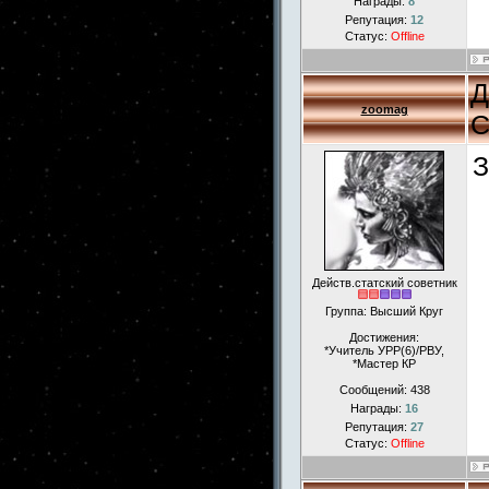
Награды:
8
Репутация:
12
Статус:
Offline
Д
zoomag
С
З
Действ.статский советник
Группа: Высший Круг
Достижения:
*Учитель УРР(6)/РВУ,
*Мастер КР
Сообщений:
438
Награды:
16
Репутация:
27
Статус:
Offline