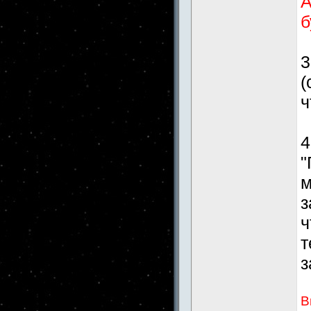
А
б
3
(
ч
4
"
м
з
ч
т
з
В