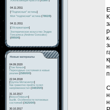
Ускользающая красота
(
9180/7
)
Е
04.11.2011
[
"Подписные" истины
]
К
Моя "подписная" истина
(
7882/8
)
з
04.11.2011
[
Обсерватория
]
р
Эзотерическое искусство Эндрю
Гонсалеса (Andrew Gonzalez)
к
(
8950/6
)
з
г
Новые материалы
к
04.09.2020
н
[
Том Кеньон
]
Переходные состояния в новые
п
реалии
(
2580/0/0
)
22.04.2018
[
Группа Метасинтез
]
Как грамотно пройти «узел
О
напряженности»
(
3483/0/0
)
н
31.10.2017
[
NosceTeIpsum
]
buzlik. Особенности потоковых
н
состояний
(
3625/0/0
)
Р
30.10.2017