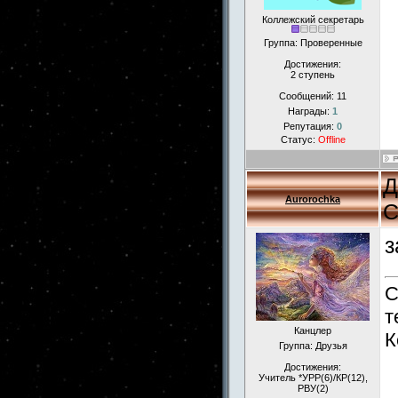
Коллежский секретарь
Группа: Проверенные
Достижения:
2 ступень
Сообщений:
11
Награды:
1
Репутация:
0
Статус:
Offline
Д
Aurorochka
С
з
С
т
Канцлер
К
Группа: Друзья
Достижения:
Учитель *УРР(6)/КР(12),
РВУ(2)