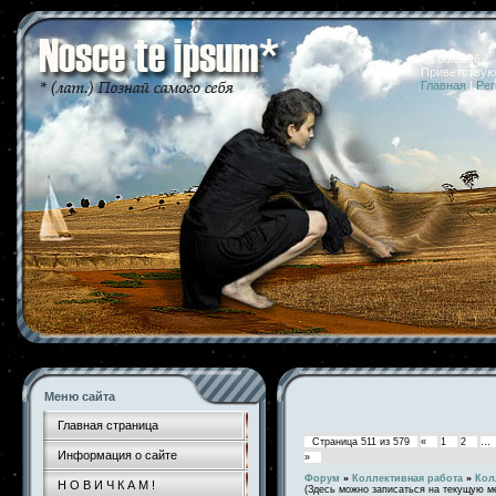
06.08.2026 
Приветствую
Главная
|
Рег
Меню сайта
Главная страница
Страница
511
из
579
«
1
2
…
Информация о сайте
»
Форум
»
Коллективная работа
»
Кол
Н О В И Ч К А М !
(Здесь можно записаться на текущую м