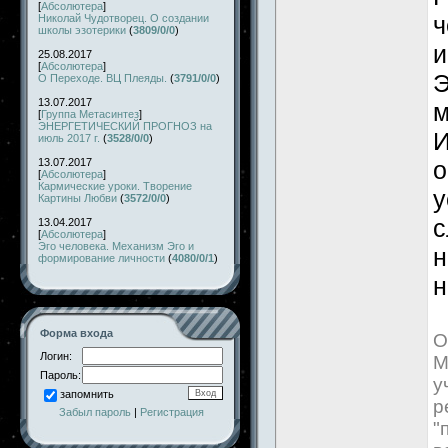
[
Абсолютера
]
ч
Николай Чудотворец. О создании
школы эзотерики
(
3809/0/0
)
и
25.08.2017
[
Абсолютера
]
Э
О Переходе. ВЦ Плеяды.
(
3791/0/0
)
13.07.2017
м
[
Группа Метасинтез
]
ЭНЕРГЕТИЧЕСКИЙ ПРОГНОЗ на
И
июль 2017 г.
(
3528/0/0
)
13.07.2017
о
[
Абсолютера
]
Кармические уроки. Творение
у
Картины Любви
(
3572/0/0
)
с
13.04.2017
[
Абсолютера
]
Эго человека. Механизм Эго и
н
формирование личности
(
4080/0/1
)
н
Форма входа
О
Логин:
М
Пароль:
у
запомнить
р
Забыл пароль
|
Регистрация
"