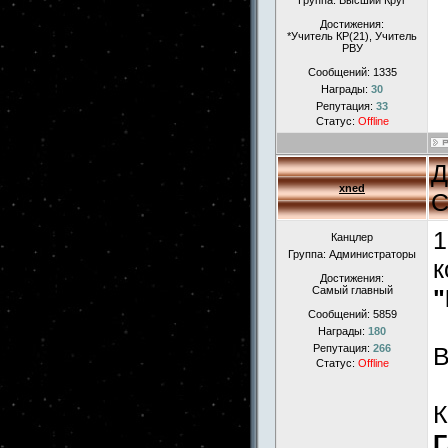
Группа: Высший Круг
Достижения:
*Учитель КР(21), Учитель
РВУ
Сообщений:
1335
Награды:
30
Репутация:
33
Статус:
Offline
Д
xned
С
1
Канцлер
Группа: Администраторы
к
Достижения:
Самый главный
"
Сообщений:
5859
Награды:
180
Репутация:
266
Статус:
Offline
К
Г