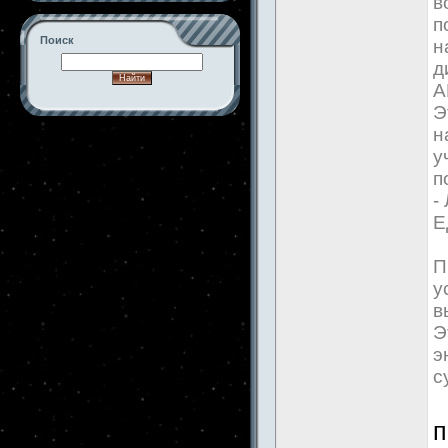
в
п
Поиск
н
д
А
Э
н
-->
у
п
-
Е
П
у
в
Э
э
с
п