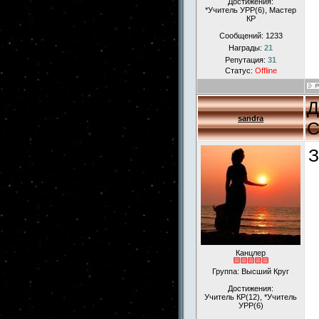
Достижения:
*Учитель УРР(6), Мастер
КР
Сообщений:
1233
Награды:
21
Репутация:
31
Статус:
Offline
Д
sandra
С
З
Канцлер
Группа: Высший Круг
Достижения:
Учитель КР(12), *Учитель
УРР(6)