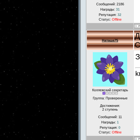
Сообщений:
2186
Награды:
31
Репутация:
32
Статус:
Offline
Д
Наташа75
С
З
k
Коллежский секретарь
Группа: Проверенные
Достижения:
2 ступень
Сообщений:
11
Награды:
1
Репутация:
0
Статус:
Offline