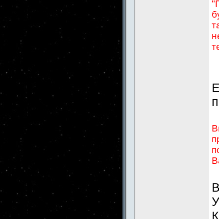
"
б
т
н
т
Е
п
В
п
п
В
В
У
К