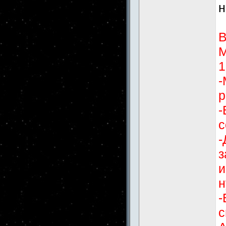
н
В
М
1
-
р
-
с
-
з
и
н
-
с