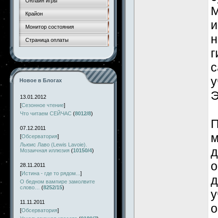
Онлайн игры
М
Крайон
и
Монитор состояния
н
Страница оплаты
г
с
у
Новое в Блогах
Э
13.01.2012
[
Сезонное чтение
]
Что читаем СЕЙЧАС
(
8012/8
)
П
07.12.2011
м
[
Обсерватория
]
Льюис Лаво (Lewis Lavoie).
д
Мозаичная иллюзия
(
10150/4
)
о
28.11.2011
[
Истина - где то рядом...
]
д
О бедном вампире замолвите
слово…
(
8252/15
)
у
11.11.2011
о
[
Обсерватория
]