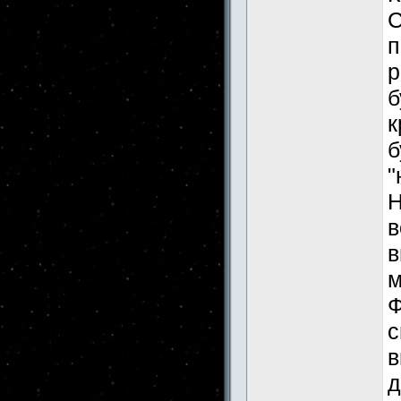
С
п
р
б
к
б
"
Н
в
в
м
Ф
с
в
д