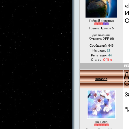
«
И
О
Тайный советник
Группа: Группа 5
Достижения:
*Учитель УРР (6)
Сообщений:
648
Награды:
21
Репутация:
44
Статус:
Offline
Д
lubasha
С
з
"
Канцлер