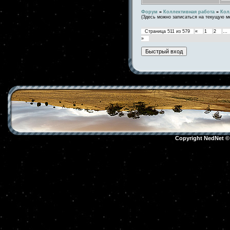
Форум
»
Коллективная работа
»
Кол
(Здесь можно записаться на текущую м
Страница
511
из
579
«
1
2
…
»
Copyright NedNet 