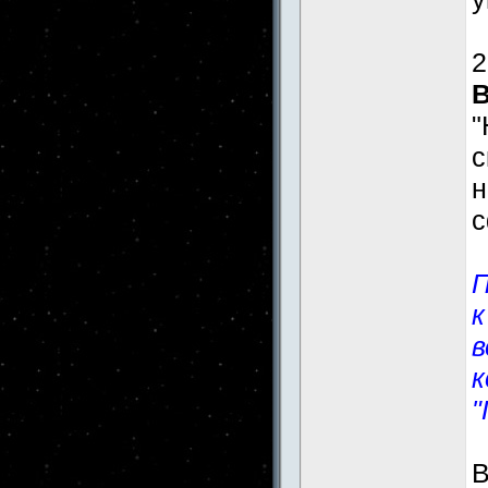
2
"
н
с
П
к
в
к
"
В