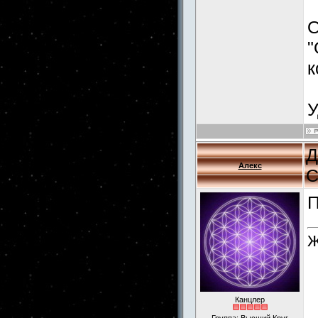
О
"
к
У
Д
Алекс
С
П
Ж
Канцлер