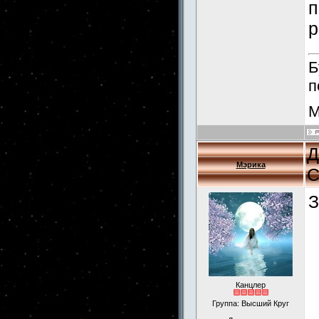
п
р
Б
п
М
Д
Мэрика
С
З
Канцлер
Группа: Высший Круг