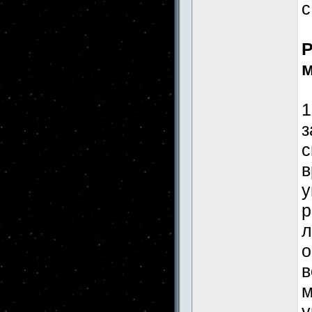
с
Р
м
1
з
с
в
у
р
л
о
в
м
у