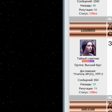
Сообщений:
1560
Награды:
46
Репутация:
58
Статус:
Offline
Д
LOGINATA
С
З
Тайный советник
Группа: Высший Круг
Достижения:
*Учитель КР(21), УРР-2
Сообщений:
654
Награды:
33
Репутация:
74
Статус:
Offline
Д
svet-v-net