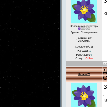
З
k
Коллежский секретарь
Группа: Проверенные
Достижения:
2 ступень
Сообщений:
11
Награды:
1
Репутация:
0
Статус:
Offline
Д
Наташа75
С
З
k