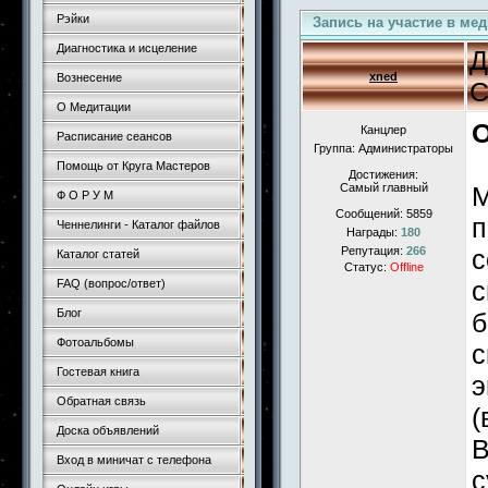
Рэйки
Запись на участие в ме
Диагностика и исцеление
Д
xned
Вознесение
С
О Медитации
О
Канцлер
Расписание сеансов
Группа: Администраторы
Помощь от Круга Мастеров
Достижения:
Самый главный
М
Ф О Р У М
Сообщений:
5859
п
Ченнелинги - Каталог файлов
Награды:
180
Репутация:
266
с
Каталог статей
Статус:
Offline
с
FAQ (вопрос/ответ)
Блог
б
Фотоальбомы
с
Гостевая книга
э
Обратная связь
(
Доска объявлений
В
Вход в миничат с телефона
с