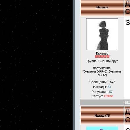
Д
Marusia
С
З
Канцлер
Группа: Высший Круг
Достижения:
*Учитель УРР(6), Учитель
КР(12)
Сообщений:
1573
Награды:
34
Репутация:
57
Статус:
Offline
Д
Наташа75
С