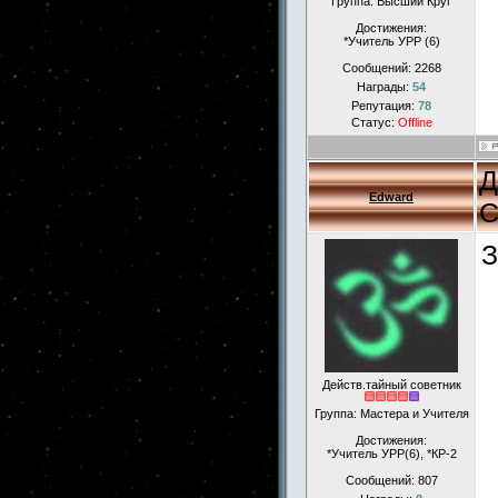
Группа: Высший Круг
Достижения:
*Учитель УРР (6)
Сообщений:
2268
Награды:
54
Репутация:
78
Статус:
Offline
Д
Edward
С
З
Действ.тайный советник
Группа: Мастера и Учителя
Достижения:
*Учитель УРР(6), *КР-2
Сообщений:
807