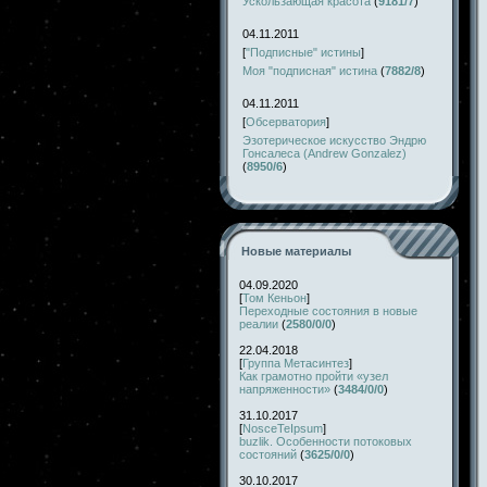
Ускользающая красота
(
9181/7
)
04.11.2011
[
"Подписные" истины
]
Моя "подписная" истина
(
7882/8
)
04.11.2011
[
Обсерватория
]
Эзотерическое искусство Эндрю
Гонсалеса (Andrew Gonzalez)
(
8950/6
)
Новые материалы
04.09.2020
[
Том Кеньон
]
Переходные состояния в новые
реалии
(
2580/0/0
)
22.04.2018
[
Группа Метасинтез
]
Как грамотно пройти «узел
напряженности»
(
3484/0/0
)
31.10.2017
[
NosceTeIpsum
]
buzlik. Особенности потоковых
состояний
(
3625/0/0
)
30.10.2017