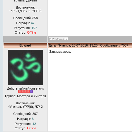
Группа: Друзья
Достижения:
*КР-21,*РВУ-6, УРР-5
Сообщений:
858
Награды:
47
Репутация:
157
Статус:
Offline
Edward
Дата: Пятница, 15.07.2016, 13:26 | Сообщение #
7007
Записываюсь.
Действ.тайный советник
Группа: Мастера и Учителя
Достижения:
*Учитель УРР(6), *КР-2
Сообщений:
807
Награды:
8
Репутация:
12
Статус:
Offline