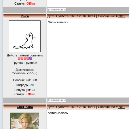
Статус:
Offline
Рысь
Дата: Суббота, 16.07.2016, 16:14 | Сообщение #
7011
Записываюсь
Действ.тайный советник
Группа: Группа 5
Достижения:
*Учитель УРР (6)
Сообщений:
968
Награды:
20
Репутация:
23
Статус:
Offline
Свет-лана
Дата: Суббота, 16.07.2016, 16:17 | Сообщение #
7012
записываюсь.