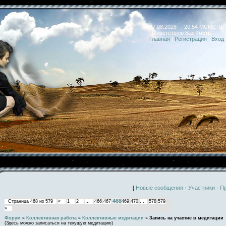
07.08.2026 20:54 МСК/СПБ
Приветствую Вас
Гость
Главная
|
Регистрация
|
Вход
[
Новые сообщения
·
Участники
·
П
468
Страница
468
из
579
«
1
2
…
466
467
469
470
…
578
579
»
Форум
»
Коллективная работа
»
Коллективные медитации
»
Запись на участие в медитации
(Здесь можно записаться на текущую медитацию)