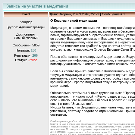
Запись на участие в медитации
xned
Дата: Вторник, 28.09.2010, 22:22 | Сообщение #
1
О Коллективной медитации
Канцлер
Группа: Администраторы
Медитация, в нашем понимании - перевод тела/энерги
осознание своей многомерности, единства и бесконеч
Достижения:
блоки, гармонизируются энергетические потоки, уста
Самый главный
со своими Высшими аспектами, Высшими сущностями,
время медитаций получают информацию и энергетичес
Сообщений:
5859
общего с гипнозом (по крайней мере на этом сайте), 
осуществляют курирующие Эгрегор Высшие Силы (П
Награды:
180
Репутация:
266
После объявления о планируемой медитации ее Ведущ
Статус:
Offline
расширенную информацию о медитации, в которой мо
помощь участникам. Обязательно с ними ознакомьтес
Если вы хотите принять участие в Коллективной медит
текущую медитацию и это рекомендуется сделать обяз
намерение, запускающее фоновую настройку гармони
крайней мере Эгрегор подготовит такую настройку и з
медитации).
Обязательно, чтобы вы были в группе не ниже "Провер
напоминаю, чту нужно пройти Регистрацию и подтверди
себе и имеющего минимальный опыт в работе с Энер
опыт) в теме "Знакомство".
Иногда бывает, что Ведущий ограничивает участие в 
участника, поэтому следите за ограничениями. При н
состоится.
Особое правило для "гостей:
Многие из Вас, с опасением относящиеся к "явному" участию и подключению 
"подключаются" к нашим медитациям. Причем, возможно, что вы (Гости) что-т
подключение. Поэтому, я, в нарушение энергетических правил (это очеред
АНОНИМНОЕ подключение к любой из медитации. Это перекосит наш энергооб
важно, для Вас, с учетом ваших интересов, чтобы Вам не пришлось потом "п