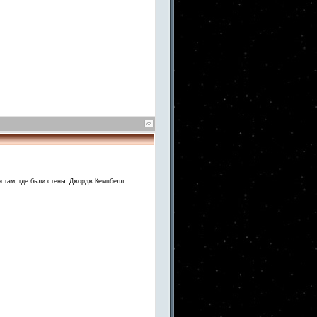
и там, где были стены. Джордж Кемпбелл