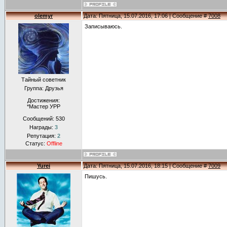
olemyr
Дата: Пятница, 15.07.2016, 17:06 | Сообщение #
7008
Записываюсь.
Тайный советник
Группа: Друзья
Достижения:
*Мастер УРР
Сообщений:
530
Награды:
3
Репутация:
2
Статус:
Offline
Yurei
Дата: Пятница, 15.07.2016, 18:15 | Сообщение #
7009
Пишусь.