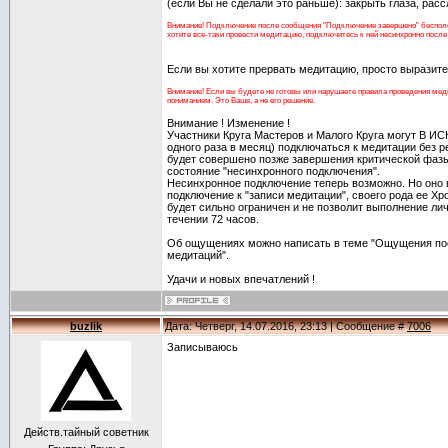
(если Вы не сделали это раньше): закрыть глаза, рассл
Внимание! Подключение после сообщения "Подключение завершено" бесполез
хотите все-таки провести медитацию, подключитесь к ней несинхронно после е
Если вы хотите прервать медитацию, просто выразит
Внимание! Если вы будете не готовы или нарушаете правила проведения меди
пониманием. Это Ваше, а не его решение.
Внимание ! Изменение !
Участники Круга Мастеров и Малого Круга могут В
одного раза в месяц) подключаться к медитации без р
будет совершено позже завершения критической фазы
состояние "несинхронного подключения".
Несинхронное подключение теперь возможно. Но оно 
подключение к "записи медитации", своего рода ее Хр
будет сильно ограничен и не позволит выполнение ли
течении 72 часов.
Об ощущениях можно написать в теме "Ощущения по
медитаций".
Удачи и новых впечатлений !
buzlik
Дата: Четверг, 14.07.2016, 23:13 | Сообщение #
7006
Записываюсь
Действ.тайный советник