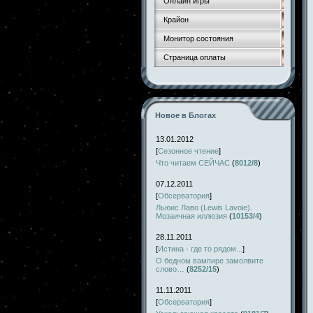
Онлайн игры
Крайон
Монитор состояния
Страница оплаты
Новое в Блогах
13.01.2012
[
Сезонное чтение
]
Что читаем СЕЙЧАС
(
8012/8
)
07.12.2011
[
Обсерватория
]
Льюис Лаво (Lewis Lavoie).
Мозаичная иллюзия
(
10153/4
)
28.11.2011
[
Истина - где то рядом...
]
О бедном вампире замолвите
слово…
(
8252/15
)
11.11.2011
[
Обсерватория
]