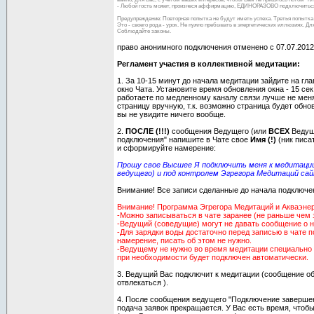
- Любой гость может, произнеся аффирмацию, ЕДИНОРАЗОВО подключиться
Предупреждение: Повторная попытка не будут иметь успеха. Третья попытка 
Это - своего рода - урок. Не нужно пребывать в энергетических иллюзиях. Д
Соблюдайте законы.
право анонимного подключения отменено с 07.07.2012
Регламент участия в коллективной медитации:
1. За 10-15 минут до начала медитации зайдите на гл
окно Чата. Установите время обновления окна - 15 сек
работаете по медленному каналу связи лучше не мен
страницу вручную, т.к. возможно страница будет обно
вы не увидите ничего вообще.
2.
ПОСЛЕ (!!!)
сообщения Ведущего (или
ВСЕХ
Ведущи
подключения" напишите в Чате свое
Имя (!)
(ник писа
и сформируйте намерение:
Прошу свое Высшее Я подключить меня к медитации
ведущего) и под контролем Эгрегора Медитаций сай
Внимание! Все записи сделанные до начала подключе
Внимание! Программа Эгрегора Медитаций и Акваэнерг
-Можно записываться в чате заранее (не раньше чем 
-Ведущий (соведущие) могут не давать сообщение о 
-Для зарядки воды достаточно перед записью в чате 
намерение, писать об этом не нужно.
-Ведущему не нужно во время медитации специально 
при необходимости будет подключен автоматически.
3. Ведущий Вас подключит к медитации (сообщение об
отвлекаться ).
4. После сообщения ведущего "Подключение завершен
подача заявок прекращается. У Вас есть время, чтоб