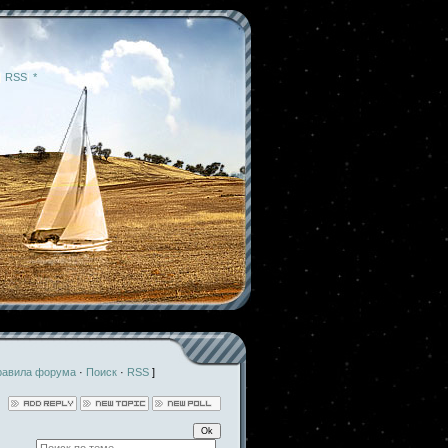
|
RSS
|
*
равила форума
·
Поиск
·
RSS
]