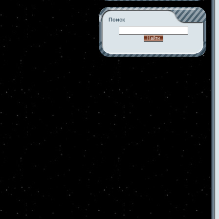
Поиск
-->