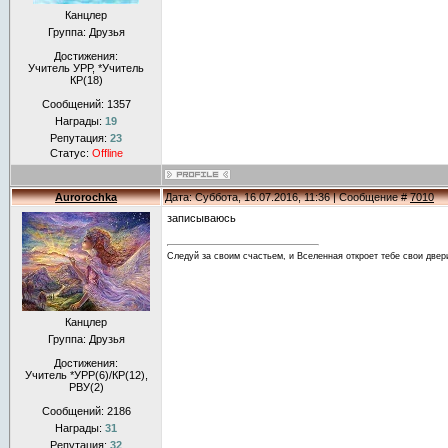
Канцлер
Группа: Друзья
Достижения:
Учитель УРР, *Учитель
КР(18)
Сообщений:
1357
Награды:
19
Репутация:
23
Статус:
Offline
Aurorochka
Дата: Суббота, 16.07.2016, 11:36 | Сообщение #
7010
записываюсь
Следуй за своим счастьем, и Вселенная откроет тебе свои двер
Канцлер
Группа: Друзья
Достижения:
Учитель *УРР(6)/КР(12),
РВУ(2)
Сообщений:
2186
Награды:
31
Репутация:
32