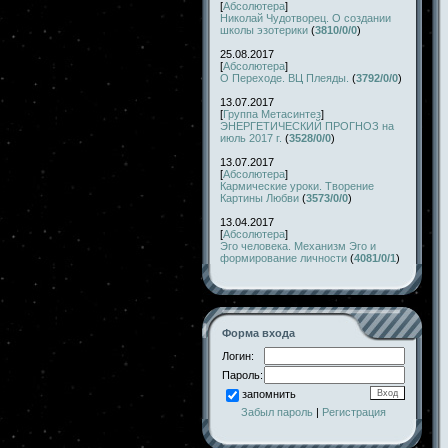
[
Абсолютера
]
Николай Чудотворец. О создании
школы эзотерики
(
3810/0/0
)
25.08.2017
[
Абсолютера
]
О Переходе. ВЦ Плеяды.
(
3792/0/0
)
13.07.2017
[
Группа Метасинтез
]
ЭНЕРГЕТИЧЕСКИЙ ПРОГНОЗ на
июль 2017 г.
(
3528/0/0
)
13.07.2017
[
Абсолютера
]
Кармические уроки. Творение
Картины Любви
(
3573/0/0
)
13.04.2017
[
Абсолютера
]
Эго человека. Механизм Эго и
формирование личности
(
4081/0/1
)
Форма входа
Логин:
Пароль:
запомнить
Забыл пароль
|
Регистрация