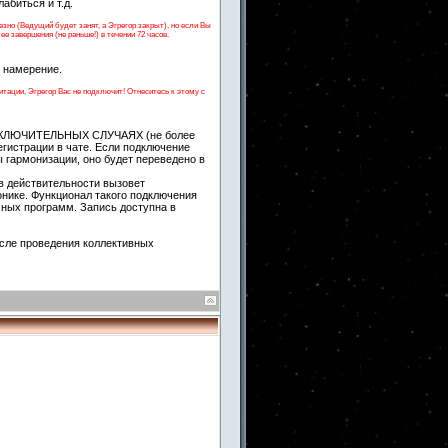
абиться и т.д.
но (Ведущий будет занят, а Эгрегор закрыт), но если Вы
е завершения (не раньше!) в течении 72 часов.
е намерение.
тации, Эгрегор Вас не подключит! Отнеситесь к этому с
 ИСКЛЮЧИТЕЛЬНЫХ СЛУЧАЯХ (не более
егистрации в чате. Если подключение
 гармонизации, оно будет переведено в
в действительности вызовет
онике. Функционал такого подключения
чных программ. Запись доступна в
сле проведения коллективных