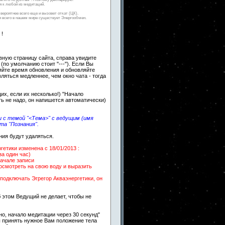
 к любой из медитаций.
вероятнее всего еще и вызовет откат (ЦК).
ля всего в нашем мире существует Энергообмен.
 !
авную страницу сайта, справа увидите
 (по умолчанию стоит "---"). Если Вы
яйте время обновления и обновляйте
вляться медленнее, чем окно чата - тогда
х, если их несколько!) "Начало
ть не надо, он напишется автоматически)
 с темой "<Тема>" с ведущим (имя
та "Познания".
ния будут удаляться.
етики изменена c 18/01/2013 :
за один час)
начале записи
посмотреть на свою воду и выразить
подключать Эгрегор Акваэнергетики, он
 этом Ведущий не делает, чтобы не
о, начало медитации через 30 секунд"
ы принять нужное Вам положение тела