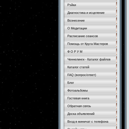
Рэйки
Диагностика и исцеление
Вознесение
О Медитации
Расписание сеансов
Помощь от Круга Мастеров
Ф О Р У М
Ченнелинги - Каталог файлов
Каталог статей
FAQ (вопрос/ответ)
Блог
Фотоальбомы
Гостевая книга
Обратная связь
Доска объявлений
Вход в миничат с телефона