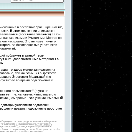
и/сознания в состояние "расширенности",
ности. В этом состоянии снимаются
навливаются (восстанавливаются) связи
 наставниками и Учителями. Многие во
кие настройки. Это не имеет ничего
контроль за безопасностью участников
рограммы).
ий публикует в данной теме
гут быть дополнительные материалы в
ь.
ации, то здесь можно записаться на
ательно, так как этим Вы выражаете
зации с Эгрегором Медитаций (по
апустит ее во время подключения к
енного пользователя" (я уже не
ть ее), т.е. человека, написавшего о
гиями (намерение - это уже минимальный
медитации условиями подготовки
арушении правил, подключение просто не
к Эгрегорам, не регистрируются на сайте и безуспешно
о чувствуете и наивно полагаете, что это и есть
ная диспенсация ВС), санкционирую ОДНОКРАТНОЕ
мен, но некритично для наших Эгрегоров и, что особо
латить по долгам". Поэтому декларирую: