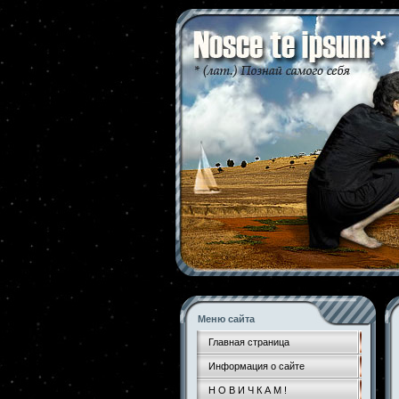
Меню сайта
Главная страница
Информация о сайте
Н О В И Ч К А М !