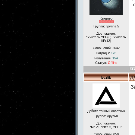
Т
Канцлер
Группа: Группа 5
Достижения:
*Учитель УРР(6), Учитель
КР(12)
Сообщений:
2642
Награды:
128
Репутация:
154
Статус:
Offline
Д
buzlik
З
Действ.тайный советник
Группа: Друзья
Достижения:
*КР-21,*РВУ-6, УРР-5
Сообщений:
858