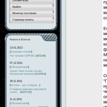
Онлайн игры
п
м
Крайон
м
Монитор состояния
о
Страница оплаты
Е
м
м
Новое в Блогах
к
13.01.2012
ф
[
Сезонное чтение
]
М
Что читаем СЕЙЧАС
(
8015/8
)
н
07.12.2011
м
[
Обсерватория
]
Льюис Лаво (Lewis Lavoie).
Мозаичная иллюзия
(
10155/4
)
О
"
28.11.2011
[
Истина - где то рядом...
]
н
О бедном вампире замолвите
ч
слово…
(
8257/15
)
о
11.11.2011
м
[
Обсерватория
]