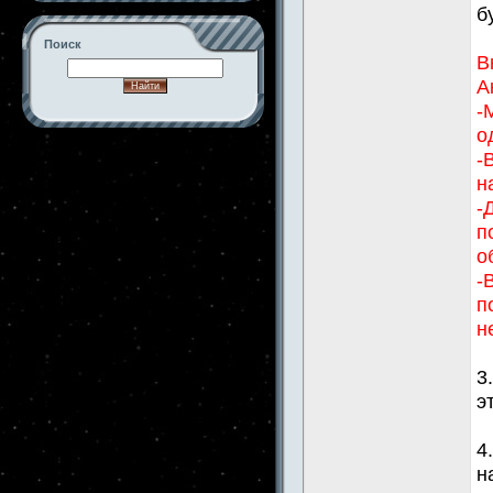
б
Поиск
В
А
-
о
-->
-
н
-
п
о
-
п
н
3
э
4
н