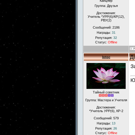
Канцлер
Группа: Друзья
Достижения:
Учитель *УРР(6)/КР(12),
РВУ(2)
Сообщений:
2186
Награды:
31
Репутация:
32
Статус:
Offline
Д
lotoc
З
Ю
Тайный советник
Группа: Мастера и Учителя
Достижения:
*Учитель УРР(6), КР-2
Сообщений:
579
Награды:
13
Репутация:
26
Статус:
Offline