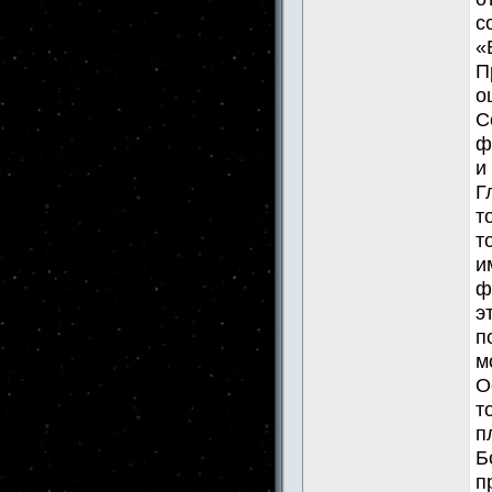
с
«
П
о
С
ф
и
Г
т
т
и
ф
э
п
м
О
т
п
Б
п