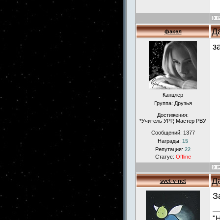
Д
факел
з
Канцлер
Группа: Друзья
Достижения:
*Учитель УРР, Мастер РВУ
Сообщений:
1377
Награды:
15
Репутация:
22
Статус:
Offline
Д
svet-v-net
З
"