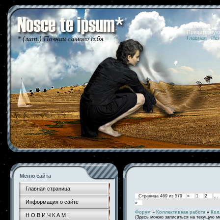
08.08.2026 
Приветствую
Главная
|
Рег
Меню сайта
Главная страница
Страница
469
из
579
«
1
2
…
Информация о сайте
»
Форум
»
Коллективная работа
»
Кол
Н О В И Ч К А М !
(Здесь можно записаться на текущую м