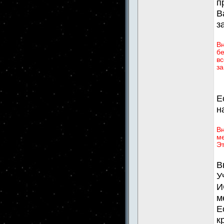
п
В
з
В
бе
вс
за
Е
н
Вн
ме
Эт
В
У
И
м
Е
к