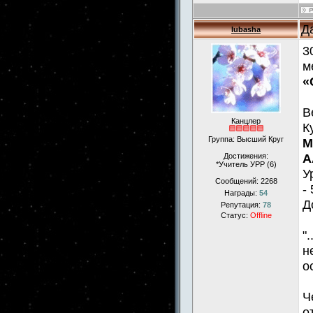
Д
lubasha
3
м
«
В
Канцлер
К
Группа: Высший Круг
М
А
Достижения:
*Учитель УРР (6)
У
Сообщений:
2268
- 
Награды:
54
Д
Репутация:
78
Статус:
Offline
"
н
о
Ч
о