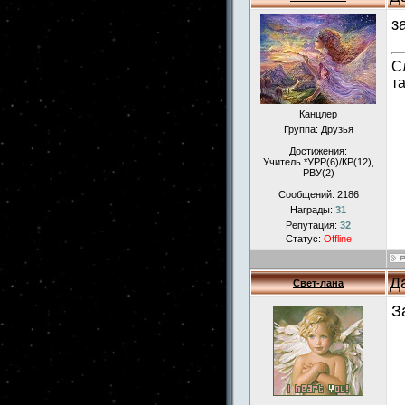
з
С
т
Канцлер
Группа: Друзья
Достижения:
Учитель *УРР(6)/КР(12),
РВУ(2)
Сообщений:
2186
Награды:
31
Репутация:
32
Статус:
Offline
Д
Свет-лана
З