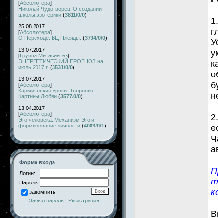
[
Абсолютера
]
Николай Чудотворец. О создании
школы эзотерики
(
3811/0/0
)
1
25.08.2017
г
[
Абсолютера
]
О Переходе. ВЦ Плеяды.
(
3794/0/0
)
У
13.07.2017
у
[
Группа Метасинтез
]
ЭНЕРГЕТИЧЕСКИЙ ПРОГНОЗ на
к
июль 2017 г.
(
3531/0/0
)
о
13.07.2017
б
[
Абсолютера
]
Кармические уроки. Творение
н
Картины Любви
(
3577/0/0
)
13.04.2017
[
Абсолютера
]
2
Эго человека. Механизм Эго и
формирование личности
(
4083/0/1
)
е
Ч
а
Форма входа
П
Логин:
т
Пароль:
к
запомнить
Забыл пароль
|
Регистрация
В