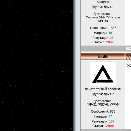
Канцлер
Группа: Друзья
Достижения:
Учитель УРР, *Учитель
КР(18)
Сообщений:
1357
Награды:
19
Репутация:
23
Статус:
Offline
Д
buzlik
З
Действ.тайный советник
Группа: Друзья
Достижения:
*КР-21,*РВУ-6, УРР-5
Сообщений:
858
Награды:
47
Репутация:
157
Статус:
Offline