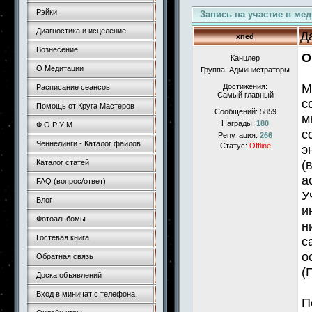
Рэйки
Запись на участие в ме
Диагностика и исцеление
Д
xned
Вознесение
О
Канцлер
О Медитации
Группа: Администраторы
М
Достижения:
Расписание сеансов
Самый главный
с
Помощь от Круга Мастеров
Сообщений:
5859
м
Награды:
180
Ф О Р У М
с
Репутация:
266
Ченнелинги - Каталог файлов
Статус:
Offline
э
(
Каталог статей
а
FAQ (вопрос/ответ)
У
Блог
и
Фотоальбомы
н
Гостевая книга
с
о
Обратная связь
(
Доска объявлений
Вход в миничат с телефона
П