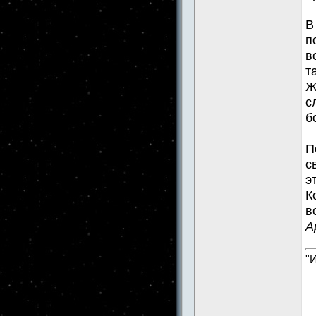
В
п
в
т
Ж
с
б
П
с
э
К
в
А
"