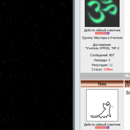
Действ.тайный советник
Группа: Мастера и Учителя
Достижения:
*Учитель УРР(6), *КР-2
Сообщений:
807
Награды:
8
Репутация:
12
Статус:
Offline
Д
Рысь
З
Действ.тайный советник