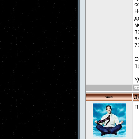
с
Н
д
м
п
в
7
О
п
У
Д
Yurei
П