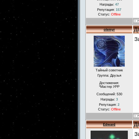
Награды:
47
Репутация:
157
Статус:
Offline
Д
olemyr
З
Тайный советник
Группа: Друзья
Достижения:
*Мастер УРР
Сообщений:
530
Награды:
3
Репутация:
2
Статус:
Offline
Д
Edward
З