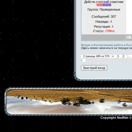
Действ.статский советник
Группа: Проверенные
Сообщений:
307
Награды:
4
Репутация:
4
Статус:
Offline
Форум
»
Коллективная работа
»
Кол
(Здесь можно записаться на текущую м
Страница
469
из
579
«
1
2
…
»
Copyright NedNet 