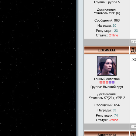
Группа: Группа 5
Достижения:
*Учитель УРР (6)
Сообщений:
968
Награды:
20
Репутация:
23
Статус:
Offline
Д
LOGINATA
З
Тайный советник
Группа: Высший Круг
Достижения:
*Учитель КР(21), УРР-2
Сообщений:
654
Награды:
33
Репутация:
74
Статус:
Offline
Д
Aurorochka