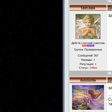
Д
Свет-лана
з
Действ.статский советник
Группа: Проверенные
Сообщений:
307
Награды:
4
Репутация:
4
Статус:
Offline
Д
Aurorochka
з
С
т