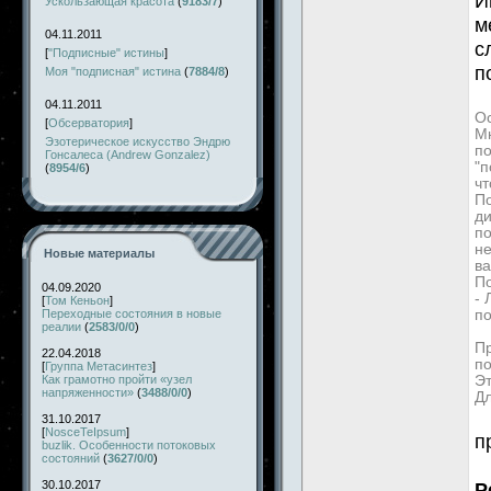
И
Ускользающая красота
(
9183/7
)
м
04.11.2011
с
[
"Подписные" истины
]
п
Моя "подписная" истина
(
7884/8
)
04.11.2011
Ос
[
Обсерватория
]
Мн
Эзотерическое искусство Эндрю
по
Гонсалеса (Andrew Gonzalez)
"п
(
8954/6
)
чт
По
д
по
не
Новые материалы
ва
П
04.09.2020
-
[
Том Кеньон
]
Переходные состояния в новые
по
реалии
(
2583/0/0
)
Пр
22.04.2018
по
[
Группа Метасинтез
]
Как грамотно пройти «узел
Эт
напряженности»
(
3488/0/0
)
Дл
31.10.2017
[
NosceTeIpsum
]
п
buzlik. Особенности потоковых
состояний
(
3627/0/0
)
30.10.2017
Р