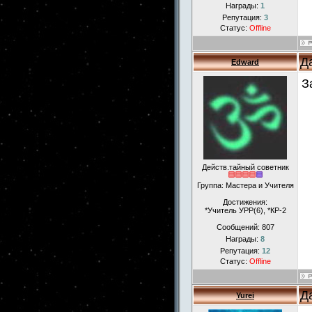
Награды:
1
Репутация:
3
Статус:
Offline
Д
Edward
З
Действ.тайный советник
Группа: Мастера и Учителя
Достижения:
*Учитель УРР(6), *КР-2
Сообщений:
807
Награды:
8
Репутация:
12
Статус:
Offline
Д
Yurei