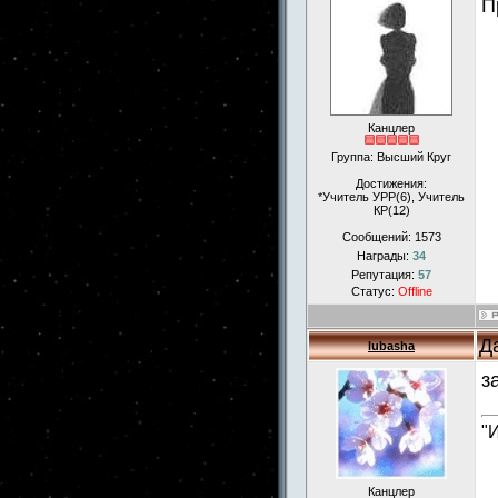
П
Канцлер
Группа: Высший Круг
Достижения:
*Учитель УРР(6), Учитель
КР(12)
Сообщений:
1573
Награды:
34
Репутация:
57
Статус:
Offline
Д
lubasha
з
"
Канцлер