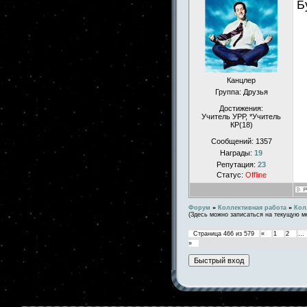
Б
Канцлер
Группа: Друзья
Достижения:
Учитель УРР, *Учитель
КР(18)
Сообщений:
1357
Награды:
19
Репутация:
23
Статус:
Offline
Форум
»
Коллективная работа
»
Кол
(Здесь можно записаться на текущую м
Страница
466
из
579
«
1
2
…
»