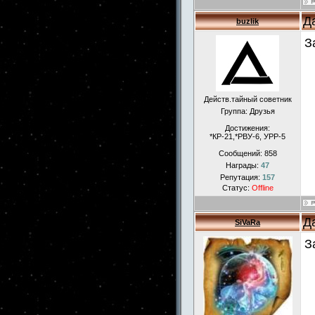
Д
buzlik
З
Действ.тайный советник
Группа: Друзья
Достижения:
*КР-21,*РВУ-6, УРР-5
Сообщений:
858
Награды:
47
Репутация:
157
Статус:
Offline
Д
SiVaRa
З