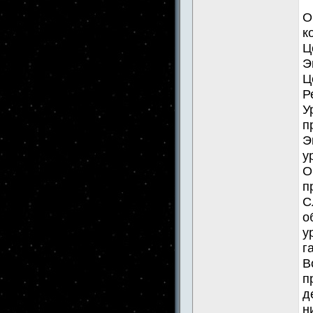
О
к
Ц
Э
Ц
Р
У
п
Э
у
О
п
С
о
у
г
В
п
д
н