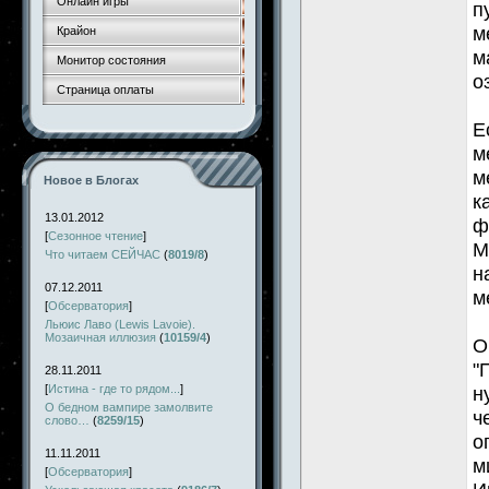
Онлайн игры
п
м
Крайон
м
Монитор состояния
о
Страница оплаты
Е
м
м
Новое в Блогах
к
13.01.2012
ф
[
Сезонное чтение
]
М
Что читаем СЕЙЧАС
(
8019/8
)
н
07.12.2011
м
[
Обсерватория
]
Льюис Лаво (Lewis Lavoie).
Мозаичная иллюзия
(
10159/4
)
О
"
28.11.2011
[
Истина - где то рядом...
]
н
О бедном вампире замолвите
ч
слово…
(
8259/15
)
о
11.11.2011
м
[
Обсерватория
]