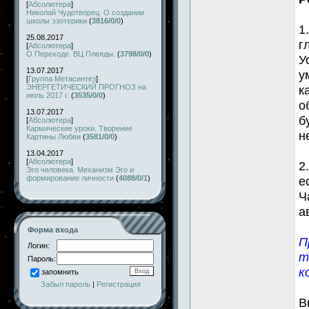
[
Абсолютера
]
Николай Чудотворец. О создании
школы эзотерики
(
3816/0/0
)
1
25.08.2017
г
[
Абсолютера
]
О Переходе. ВЦ Плеяды.
(
3798/0/0
)
У
13.07.2017
у
[
Группа Метасинтез
]
ЭНЕРГЕТИЧЕСКИЙ ПРОГНОЗ на
к
июль 2017 г.
(
3535/0/0
)
о
13.07.2017
б
[
Абсолютера
]
Кармические уроки. Творение
н
Картины Любви
(
3581/0/0
)
13.04.2017
[
Абсолютера
]
2
Эго человека. Механизм Эго и
формирование личности
(
4088/0/1
)
е
Ч
а
Форма входа
П
Логин:
т
Пароль:
к
запомнить
Забыл пароль
|
Регистрация
В