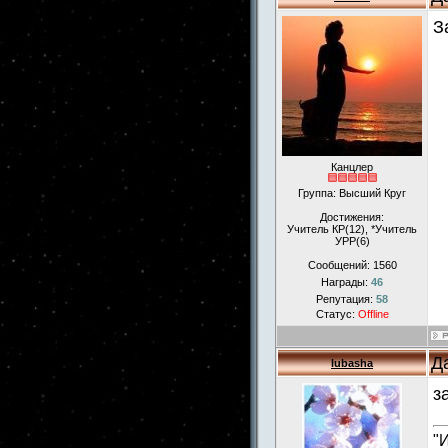
З
Канцлер
Группа: Высший Круг
Достижения:
Учитель КР(12), *Учитель
УРР(6)
Сообщений:
1560
Награды:
46
Репутация:
58
Статус:
Offline
Д
lubasha
з
"