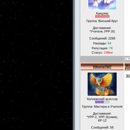
Канцлер
Группа: Высший Круг
Достижения:
*Учитель УРР (6)
Сообщений:
2268
Награды:
54
Репутация:
78
Статус:
Offline
Д
Viktoria7507
з
Коллежский асессор
Группа: Мастера и Учителя
Достижения:
*УРР-2, УРР-3(симв),
КР-12
Сообщений:
58