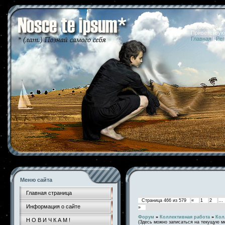
10.08.2026 
Приветствую
Главная
|
Рег
Меню сайта
Главная страница
Страница
466
из
579
«
1
2
…
Информация о сайте
»
Форум
»
Коллективная работа
»
Кол
Н О В И Ч К А М !
(Здесь можно записаться на текущую м