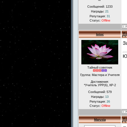
Сообщений:
1233
Награды:
21
Репутация:
31
Статус:
Offline
Д
lotoc
З
Ю
Тайный советник
Группа: Мастера и Учителя
Достижения:
*Учитель УРР(6), КР-2
Сообщений:
579
Награды:
13
Репутация:
26
Статус:
Offline
Д
Marusia