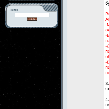
б
Поиск
В
А
-
о
-->
-
н
-
п
о
-
п
н
3
э
4
н