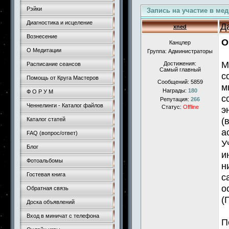
Рэйки
Запись на участие в ме
Диагностика и исцеление
Д
xned
Вознесение
О
Канцлер
О Медитации
Группа: Администраторы
М
Достижения:
Расписание сеансов
Самый главный
с
Помощь от Круга Мастеров
Сообщений:
5859
м
Награды:
180
Ф О Р У М
с
Репутация:
266
Ченнелинги - Каталог файлов
Статус:
Offline
э
(
Каталог статей
а
FAQ (вопрос/ответ)
У
Блог
и
Фотоальбомы
н
Гостевая книга
с
о
Обратная связь
(
Доска объявлений
Вход в миничат с телефона
П