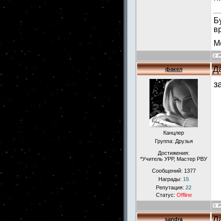
Б
в
М
Д
факел
з
Канцлер
Группа: Друзья
Достижения:
*Учитель УРР, Мастер РВУ
Сообщений:
1377
Награды:
15
Репутация:
22
Статус:
Offline
Д
sandra