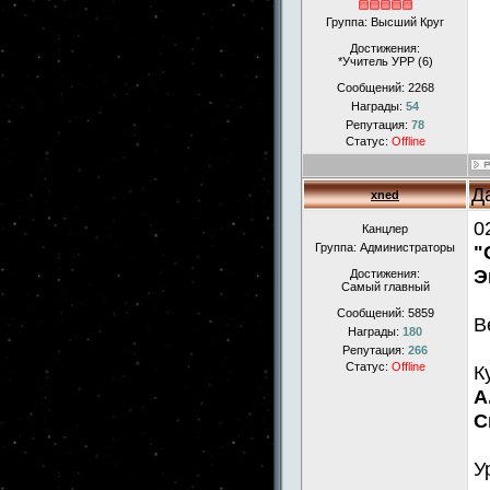
Группа: Высший Круг
Достижения:
*Учитель УРР (6)
Сообщений:
2268
Награды:
54
Репутация:
78
Статус:
Offline
Д
xned
0
Канцлер
Группа: Администраторы
"
Э
Достижения:
Самый главный
Сообщений:
5859
В
Награды:
180
Репутация:
266
Статус:
Offline
К
А
С
У