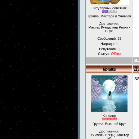
Титулярный советник
Группа: Мастера и Учителя
Достижения:
Мастер Кундалини Рейки -
12 ус.
Сообщений:
33
Награды:
1
Репутация:
0
Статус:
Offline
Д
Мэрика
з
Канцлер
Группа: Высший Круг
Достижения:
*Учитель УРР(6), Мастер
КР