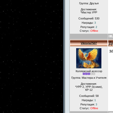
Группа: Друзья
Достижения:
*Мастер УРР
Сообщений:
530
Награды:
3
Репутация:
2
Статус:
Offline
Д
Viktoria7507
з
Коллежский асессор
Группа: Мастера и Учителя
Достижения:
*УРР-2, УРР-3(симв),
КР-12
Сообщений:
58
Награды:
1
Репутация:
3
Статус:
Offline