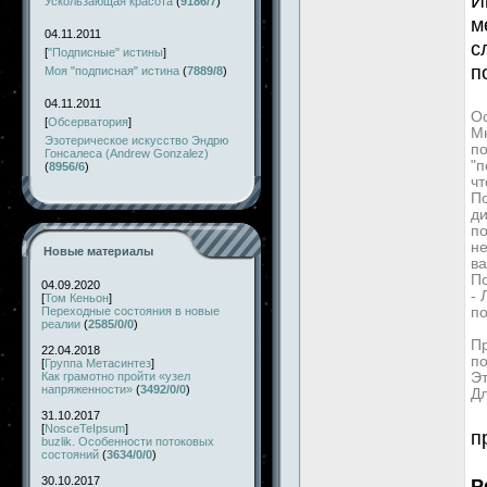
И
Ускользающая красота
(
9186/7
)
м
04.11.2011
с
[
"Подписные" истины
]
п
Моя "подписная" истина
(
7889/8
)
04.11.2011
Ос
[
Обсерватория
]
Мн
Эзотерическое искусство Эндрю
по
Гонсалеса (Andrew Gonzalez)
"п
(
8956/6
)
чт
По
д
по
не
Новые материалы
ва
П
04.09.2020
-
[
Том Кеньон
]
Переходные состояния в новые
по
реалии
(
2585/0/0
)
Пр
22.04.2018
по
[
Группа Метасинтез
]
Как грамотно пройти «узел
Эт
напряженности»
(
3492/0/0
)
Дл
31.10.2017
[
NosceTeIpsum
]
п
buzlik. Особенности потоковых
состояний
(
3634/0/0
)
30.10.2017
Р