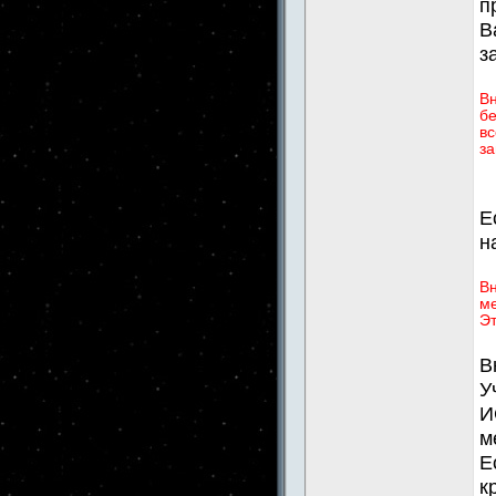
п
В
з
В
бе
вс
за
Е
н
Вн
ме
Эт
В
У
И
м
Е
к