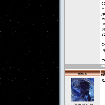
с
Н
д
м
п
в
7
О
п
У
Д
olemyr
З
Тайный советник