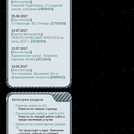
[
Абсолютера
]
Николай Чудотворец. О создании
школы эзотерики
(
3809/0/0
)
25.08.2017
[
Абсолютера
]
О Переходе. ВЦ Плеяды.
(
3792/0/0
)
13.07.2017
[
Группа Метасинтез
]
ЭНЕРГЕТИЧЕСКИЙ ПРОГНОЗ на
июль 2017 г.
(
3528/0/0
)
13.07.2017
[
Абсолютера
]
Кармические уроки. Творение
Картины Любви
(
3572/0/0
)
13.04.2017
[
Абсолютера
]
Эго человека. Механизм Эго и
формирование личности
(
4080/0/1
)
Категории раздела
Горячие новости
[95]
Новости на главную страницу
Организация работы сайта
[520]
Новости по текущей работе сайта и
предоставляемым услугам
Новости на планетарном уровне
[6]
Что происходит в мире. Изменение
ситуации, новости от наиболее