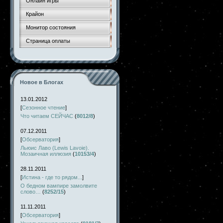
Онлайн игры
Крайон
Монитор состояния
Страница оплаты
Новое в Блогах
13.01.2012
[
Сезонное чтение
]
Что читаем СЕЙЧАС
(
8012/8
)
07.12.2011
[
Обсерватория
]
Льюис Лаво (Lewis Lavoie).
Мозаичная иллюзия
(
10153/4
)
28.11.2011
[
Истина - где то рядом...
]
О бедном вампире замолвите
слово…
(
8252/15
)
11.11.2011
[
Обсерватория
]