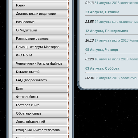
01:13
31 августа 2013 коллектив
Рэйки
23 Августа, Пятница
Диагностика и исцеление
23:55
24 августа коллективная м
Вознесение
О Медитации
12 Августа, Понедельник
Расписание сеансов
16:18
17 августа июля 2013 Колл
Помощь от Круга Мастеров
08 Августа, Четверг
Ф О Р У М
01:26
10 августа июля 2013 Колл
Ченнелинги - Каталог файлов
03 Августа, Суббота
Каталог статей
00:34
03 августа 2013 Коллектив
FAQ (вопрос/ответ)
Блог
Фотоальбомы
Гостевая книга
Обратная связь
Доска объявлений
Вход в миничат с телефона