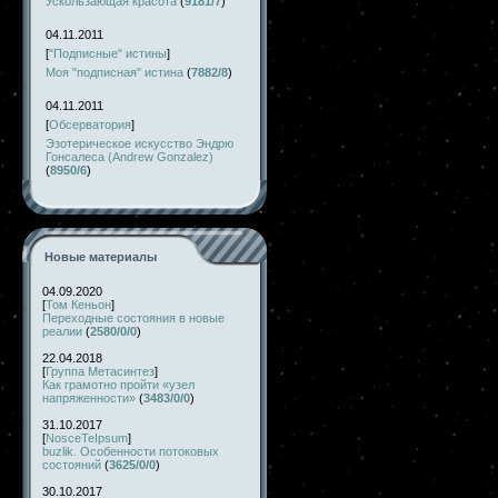
Ускользающая красота
(
9181/7
)
04.11.2011
[
"Подписные" истины
]
Моя "подписная" истина
(
7882/8
)
04.11.2011
[
Обсерватория
]
Эзотерическое искусство Эндрю
Гонсалеса (Andrew Gonzalez)
(
8950/6
)
Новые материалы
04.09.2020
[
Том Кеньон
]
Переходные состояния в новые
реалии
(
2580/0/0
)
22.04.2018
[
Группа Метасинтез
]
Как грамотно пройти «узел
напряженности»
(
3483/0/0
)
31.10.2017
[
NosceTeIpsum
]
buzlik. Особенности потоковых
состояний
(
3625/0/0
)
30.10.2017