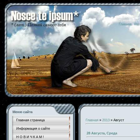
07.08.2026 
Приветствую
Главная
|
Рег
Меню сайта
Главная страница
Главная
»
2013
»
Август
Информация о сайте
28 Августа, Среда
Н О В И Ч К А М !