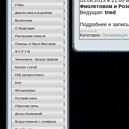
03.08.2013 в 21.00
Рэйки
Фиолетовом и Роз
Ведущая:
tned
Диагностика и исцеление
Вознесение
Подробнее и запис
О Медитации
Категория:
Организация 
Расписание сеансов
Помощь от Круга Мастеров
Ф О Р У М
Ченнелинги - Каталог файлов
Каталог статей
FAQ (вопрос/ответ)
Блог
Фотоальбомы
Гостевая книга
Обратная связь
Доска объявлений
Вход в миничат с телефона