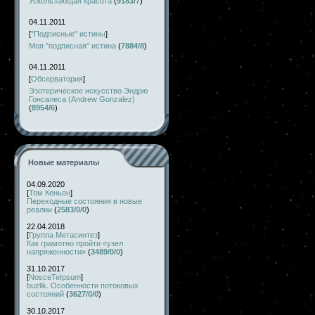
Ускользающая красота
(
9183/7
)
04.11.2011
[
"Подписные" истины
]
Моя "подписная" истина
(
7884/8
)
04.11.2011
[
Обсерватория
]
Эзотерическое искусство Эндрю
Гонсалеса (Andrew Gonzalez)
(
8954/6
)
Новые материалы
04.09.2020
[
Том Кеньон
]
Переходные состояния в новые
реалии
(
2583/0/0
)
22.04.2018
[
Группа Метасинтез
]
Как грамотно пройти «узел
напряженности»
(
3489/0/0
)
31.10.2017
[
NosceTeIpsum
]
buzlik. Особенности потоковых
состояний
(
3627/0/0
)
30.10.2017