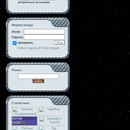
авторитетных источников
Форма входа
Логин:
Пароль:
запомнить
Забыл пароль
|
Регистрация
Поиск
Статистика