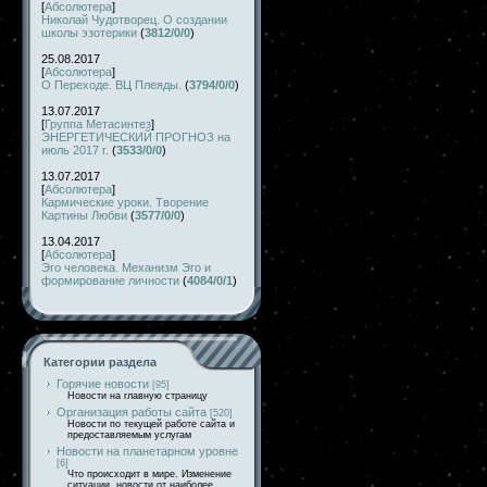
[
Абсолютера
]
Николай Чудотворец. О создании
школы эзотерики
(
3812/0/0
)
25.08.2017
[
Абсолютера
]
О Переходе. ВЦ Плеяды.
(
3794/0/0
)
13.07.2017
[
Группа Метасинтез
]
ЭНЕРГЕТИЧЕСКИЙ ПРОГНОЗ на
июль 2017 г.
(
3533/0/0
)
13.07.2017
[
Абсолютера
]
Кармические уроки. Творение
Картины Любви
(
3577/0/0
)
13.04.2017
[
Абсолютера
]
Эго человека. Механизм Эго и
формирование личности
(
4084/0/1
)
Категории раздела
Горячие новости
[95]
Новости на главную страницу
Организация работы сайта
[520]
Новости по текущей работе сайта и
предоставляемым услугам
Новости на планетарном уровне
[6]
Что происходит в мире. Изменение
ситуации, новости от наиболее