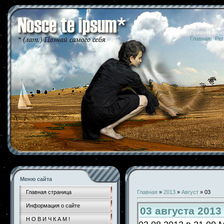
09.08.2026 
Приветствую
Главная
|
Рег
Меню сайта
Главная страница
Главная
»
2013
»
Август
»
03
Информация о сайте
03 августа 201
Н О В И Ч К А М !