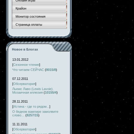
Онлайн игры
Крайон
Монитор состояния
Страница оплаты
Новое в Блогах
13.01.2012
[
Сезонное чтение
]
Что читаем СЕЙЧАС
(
8015/8
)
07.12.2011
[
Обсерватория
]
Льюис Лаво (Lewis Lavoie).
Мозаичная иллюзия
(
10155/4
)
28.11.2011
[
Истина - где то рядом...
]
О бедном вампире замолвите
слово…
(
8257/15
)
11.11.2011
[
Обсерватория
]