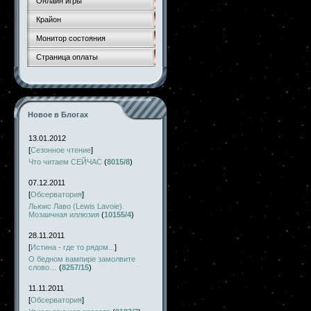
Онлайн игры
Крайон
Монитор состояния
Страница оплаты
Новое в Блогах
13.01.2012
[
Сезонное чтение
]
Что читаем СЕЙЧАС
(
8015/8
)
07.12.2011
[
Обсерватория
]
Льюис Лаво (Lewis Lavoie).
Мозаичная иллюзия
(
10155/4
)
28.11.2011
[
Истина - где то рядом...
]
О бедном вампире замолвите
слово…
(
8257/15
)
11.11.2011
[
Обсерватория
]