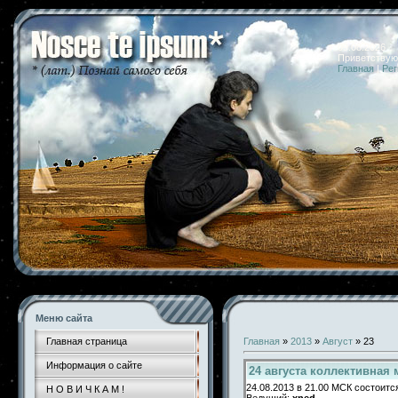
09.08.2026 
Приветствую
Главная
|
Рег
Меню сайта
Главная страница
Главная
»
2013
»
Август
»
23
Информация о сайте
24 августа коллективная
24.08.2013 в 21.00 МСК состоит
Н О В И Ч К А М !
Ведущий:
xned