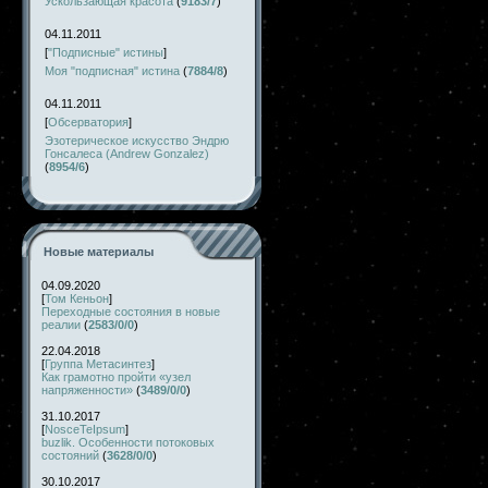
Ускользающая красота
(
9183/7
)
04.11.2011
[
"Подписные" истины
]
Моя "подписная" истина
(
7884/8
)
04.11.2011
[
Обсерватория
]
Эзотерическое искусство Эндрю
Гонсалеса (Andrew Gonzalez)
(
8954/6
)
Новые материалы
04.09.2020
[
Том Кеньон
]
Переходные состояния в новые
реалии
(
2583/0/0
)
22.04.2018
[
Группа Метасинтез
]
Как грамотно пройти «узел
напряженности»
(
3489/0/0
)
31.10.2017
[
NosceTeIpsum
]
buzlik. Особенности потоковых
состояний
(
3628/0/0
)
30.10.2017