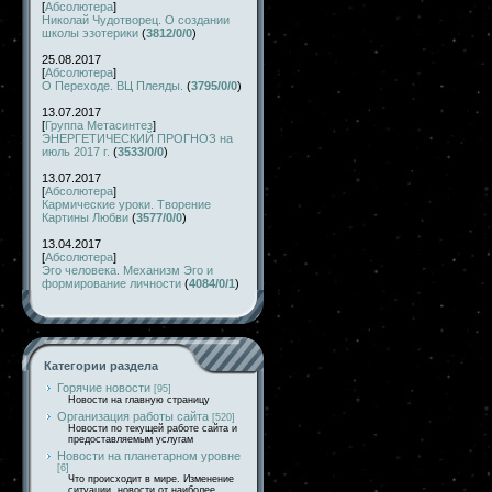
[
Абсолютера
]
Николай Чудотворец. О создании
школы эзотерики
(
3812/0/0
)
25.08.2017
[
Абсолютера
]
О Переходе. ВЦ Плеяды.
(
3795/0/0
)
13.07.2017
[
Группа Метасинтез
]
ЭНЕРГЕТИЧЕСКИЙ ПРОГНОЗ на
июль 2017 г.
(
3533/0/0
)
13.07.2017
[
Абсолютера
]
Кармические уроки. Творение
Картины Любви
(
3577/0/0
)
13.04.2017
[
Абсолютера
]
Эго человека. Механизм Эго и
формирование личности
(
4084/0/1
)
Категории раздела
Горячие новости
[95]
Новости на главную страницу
Организация работы сайта
[520]
Новости по текущей работе сайта и
предоставляемым услугам
Новости на планетарном уровне
[6]
Что происходит в мире. Изменение
ситуации, новости от наиболее