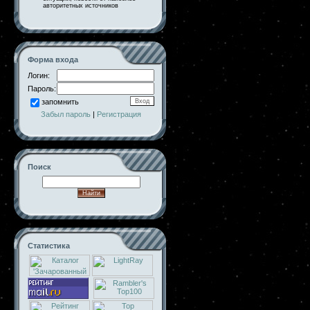
авторитетных источников
Форма входа
Логин:
Пароль:
запомнить
Забыл пароль
|
Регистрация
Поиск
Статистика