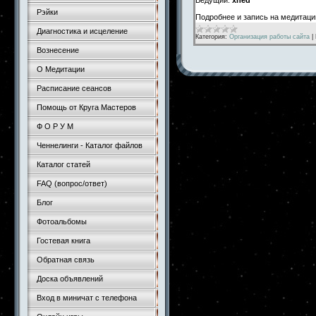
Рэйки
Подробнее и запись на медитац
Диагностика и исцеление
Категория:
Организация работы сайта
|
Вознесение
О Медитации
Расписание сеансов
Помощь от Круга Мастеров
Ф О Р У М
Ченнелинги - Каталог файлов
Каталог статей
FAQ (вопрос/ответ)
Блог
Фотоальбомы
Гостевая книга
Обратная связь
Доска объявлений
Вход в миничат с телефона