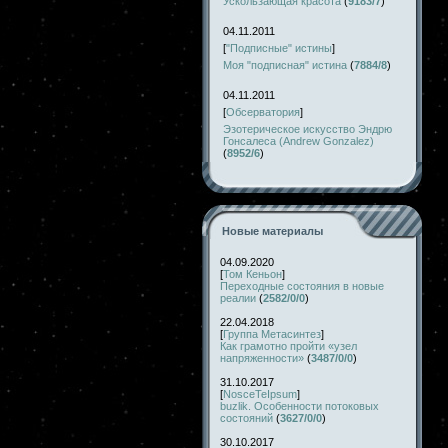
Ускользающая красота
(
9183/7
)
04.11.2011
[
"Подписные" истины
]
Моя "подписная" истина
(
7884/8
)
04.11.2011
[
Обсерватория
]
Эзотерическое искусство Эндрю
Гонсалеса (Andrew Gonzalez)
(
8952/6
)
Новые материалы
04.09.2020
[
Том Кеньон
]
Переходные состояния в новые
реалии
(
2582/0/0
)
22.04.2018
[
Группа Метасинтез
]
Как грамотно пройти «узел
напряженности»
(
3487/0/0
)
31.10.2017
[
NosceTeIpsum
]
buzlik. Особенности потоковых
состояний
(
3627/0/0
)
30.10.2017