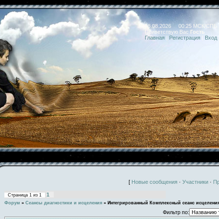
08.08.2026 00:25 МСК/СПБ
Приветствую Вас
Гость
Главная
|
Регистрация
|
Вход
[
Новые сообщения
·
Участники
·
П
1
Страница
1
из
1
Форум
»
Сеансы диагностики и исцеления
»
Интегрированный Комплексный сеанс исцелени
Фильтр по: