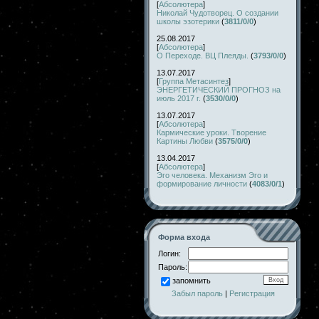
[
Абсолютера
]
Николай Чудотворец. О создании
школы эзотерики
(
3811/0/0
)
25.08.2017
[
Абсолютера
]
О Переходе. ВЦ Плеяды.
(
3793/0/0
)
13.07.2017
[
Группа Метасинтез
]
ЭНЕРГЕТИЧЕСКИЙ ПРОГНОЗ на
июль 2017 г.
(
3530/0/0
)
13.07.2017
[
Абсолютера
]
Кармические уроки. Творение
Картины Любви
(
3575/0/0
)
13.04.2017
[
Абсолютера
]
Эго человека. Механизм Эго и
формирование личности
(
4083/0/1
)
Форма входа
Логин:
Пароль:
запомнить
Забыл пароль
|
Регистрация