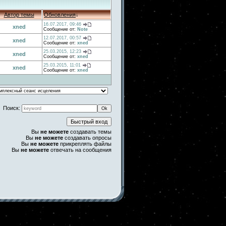
Автор темы
Обновления
↓
16.07.2017, 09:46
xned
Сообщение от:
Note
12.07.2017, 00:57
xned
Сообщение от:
xned
25.03.2015, 12:23
xned
Сообщение от:
xned
25.03.2015, 11:01
xned
Сообщение от:
xned
Поиск:
Вы
не можете
создавать темы
Вы
не можете
создавать опросы
Вы
не можете
прикреплять файлы
Вы
не можете
отвечать на сообщения