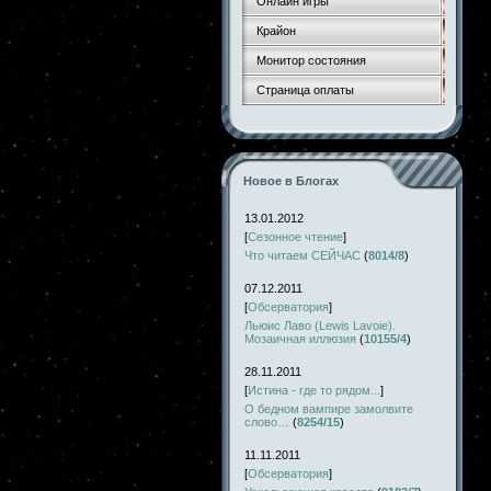
Онлайн игры
Крайон
Монитор состояния
Страница оплаты
Новое в Блогах
13.01.2012
[
Сезонное чтение
]
Что читаем СЕЙЧАС
(
8014/8
)
07.12.2011
[
Обсерватория
]
Льюис Лаво (Lewis Lavoie).
Мозаичная иллюзия
(
10155/4
)
28.11.2011
[
Истина - где то рядом...
]
О бедном вампире замолвите
слово…
(
8254/15
)
11.11.2011
[
Обсерватория
]