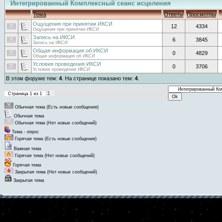
Интегрированный Комплексный сеанс исцеления
Тема
Ответы
Просмотры
Ощущения при принятии ИКСИ
12
4334
Ощущения при принятии ИКСИ
Запись на ИКСИ
6
3845
Запись на ИКСИ
Общая информация об ИКСИ
0
4829
Общая информация об ИКСИ
Условия проведения ИКСИ
0
3706
Условия проведения ИКСИ
В этом форуме тем:
4
. На странице показано тем:
4
.
1
Страница
1
из
1
Обычная тема (Есть новые сообщения)
Обычная тема
Обычная тема (Нет новых сообщений)
Тема - опрос
Горячая тема (Есть новые сообщения)
Важная тема
Горячая тема (Нет новых сообщений)
Горячая тема
Закрытая тема (Нет новых сообщений)
Закрытая тема