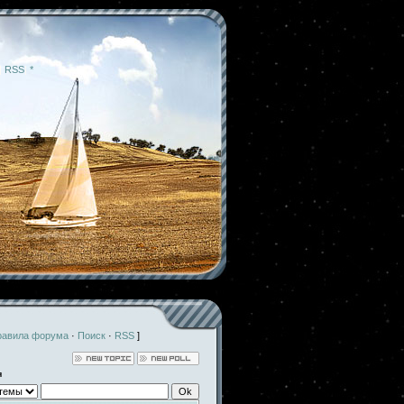
|
RSS
|
*
равила форума
·
Поиск
·
RSS
]
я