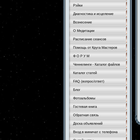
Рэйки
Диагностика и исцеление
Вознесение
О Медитации
Расписание сеансов
Помощь от Круга Мастеров
Ф О Р У М
Ченнелинги - Каталог файлов
Каталог статей
FAQ (вопрос/ответ)
Блог
Фотоальбомы
Гостевая книга
Обратная связь
Доска объявлений
Вход в миничат с телефона