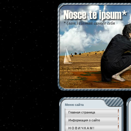
Меню сайта
Главная страница
Информация о сайте
Н О В И Ч К А М !