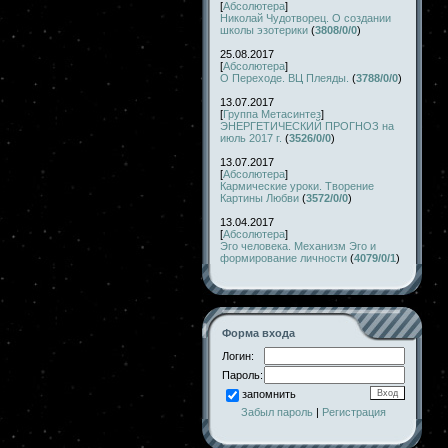
[
Абсолютера
]
Николай Чудотворец. О создании
школы эзотерики
(
3808/0/0
)
25.08.2017
[
Абсолютера
]
О Переходе. ВЦ Плеяды.
(
3788/0/0
)
13.07.2017
[
Группа Метасинтез
]
ЭНЕРГЕТИЧЕСКИЙ ПРОГНОЗ на
июль 2017 г.
(
3526/0/0
)
13.07.2017
[
Абсолютера
]
Кармические уроки. Творение
Картины Любви
(
3572/0/0
)
13.04.2017
[
Абсолютера
]
Эго человека. Механизм Эго и
формирование личности
(
4079/0/1
)
Форма входа
Логин:
Пароль:
запомнить
Забыл пароль
|
Регистрация