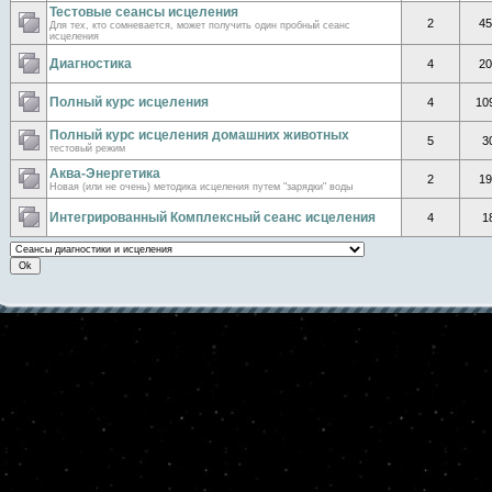
Тестовые сеансы исцеления
2
45
Для тех, кто сомневается, может получить один пробный сеанс
исцеления
Диагностика
4
20
Полный курс исцеления
4
10
Полный курс исцеления домашних животных
5
3
тестовый режим
Аква-Энергетика
2
19
Новая (или не очень) методика исцеления путем "зарядки" воды
Интегрированный Комплексный сеанс исцеления
4
1