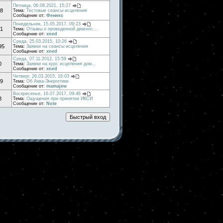
Пятница, 06.08.2021, 15:27
8
Тема:
Тестовые сеансы исцеления
Сообщение от:
Феникс
Понедельник, 15.05.2017, 09:23
1
Тема:
Отзывы о проведенной диагнос...
Сообщение от:
xned
Среда, 25.03.2015, 10:26
95
Тема:
Заявки на сеансы исцеления
Сообщение от:
xned
Среда, 07.11.2012, 15:59
0
Тема:
Заявки на курс исцеления дом...
Сообщение от:
xned
Четверг, 26.03.2015, 16:03
9
Тема:
Об Аква-Энергетике
Сообщение от:
mamajew
Воскресенье, 16.07.2017, 09:46
8
Тема:
Ощущения при принятии ИКСИ
Сообщение от:
Note