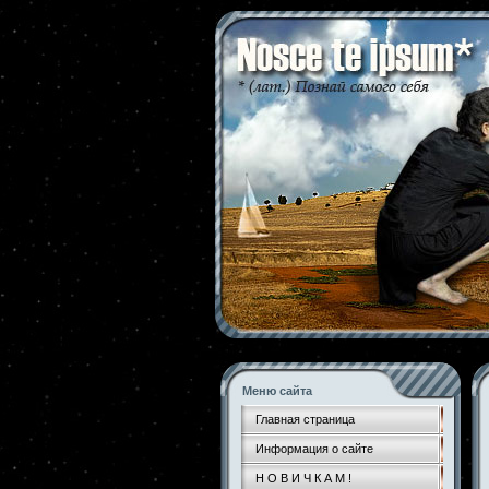
Меню сайта
Главная страница
Информация о сайте
Н О В И Ч К А М !