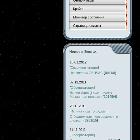
Онлайн игры
Крайон
Монитор состояния
Страница оплаты
Новое в Блогах
13.01.2012
[
Сезонное чтение
]
Что читаем СЕЙЧАС
(
8011/8
)
07.12.2011
[
Обсерватория
]
Льюис Лаво (Lewis Lavoie).
Мозаичная иллюзия
(
10145/4
)
28.11.2011
[
Истина - где то рядом...
]
О бедном вампире замолвите
слово…
(
8251/15
)
11.11.2011
[
Обсерватория
]