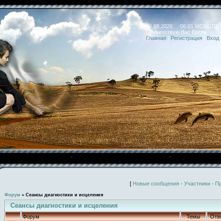
06.08.2026 06:01 МСК/СПБ
Приветствую Вас
Гость
Главная
|
Регистрация
|
Вход
[
Новые сообщения
·
Участники
·
П
Форум
»
Сеансы диагностики и исцеления
Сеансы диагностики и исцеления
Форум
Темы
Отв