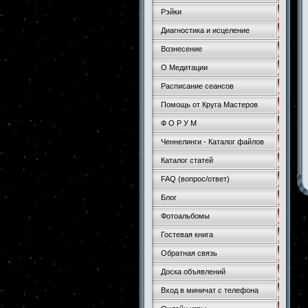
Рэйки
Диагностика и исцеление
Вознесение
О Медитации
Расписание сеансов
Помощь от Круга Мастеров
Ф О Р У М
Ченнелинги - Каталог файлов
Каталог статей
FAQ (вопрос/ответ)
Блог
Фотоальбомы
Гостевая книга
Обратная связь
Доска объявлений
Вход в миничат с телефона