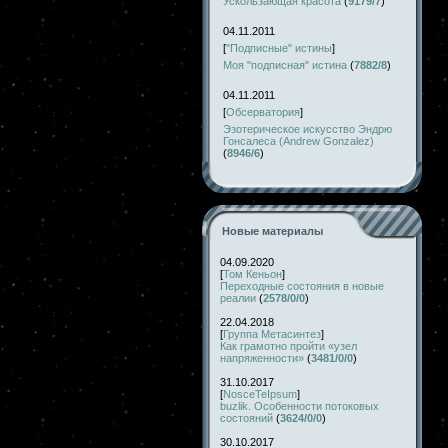
Ускользающая красота
(
9179/7
)
04.11.2011
[
"Подписные" истины
]
Моя "подписная" истина
(
7882/8
)
04.11.2011
[
Обсерватория
]
Эзотерическое искусство Эндрю
Гонсалеса (Andrew Gonzalez)
(
8946/6
)
Новые материалы
04.09.2020
[
Том Кеньон
]
Переходные состояния в новые
реалии
(
2578/0/0
)
22.04.2018
[
Группа Метасинтез
]
Как грамотно пройти «узел
напряженности»
(
3481/0/0
)
31.10.2017
[
NosceTeIpsum
]
buzlik. Особенности потоковых
состояний
(
3624/0/0
)
30.10.2017