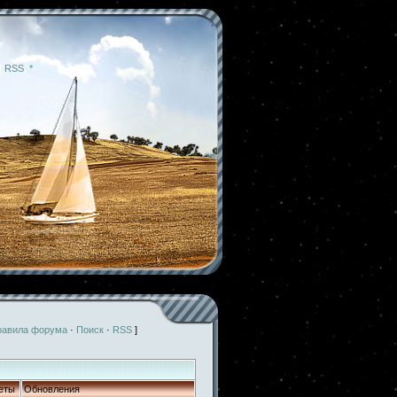
|
RSS
|
*
равила форума
·
Поиск
·
RSS
]
еты
Обновления