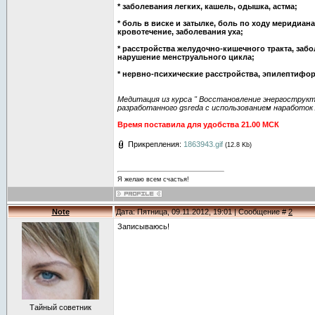
* заболевания легких, кашель, одышка, астма;
* боль в виске и затылке, боль по ходу меридиана
кровотечение, заболевания уха;
* расстройства желудочно-кишечного тракта, забо
нарушение менструального цикла;
* нервно-психические расстройства, эпилептиф
Медитация из курса " Восстановление энергострукт
разработанного gsreda с использованием наработок 
Время поставила для удобства 21.00 МСК
Прикрепления:
1863943.gif
(12.8 Kb)
Я желаю всем счастья!
Note
Дата: Пятница, 09.11.2012, 19:01 | Сообщение #
2
Записываюсь!
Тайный советник