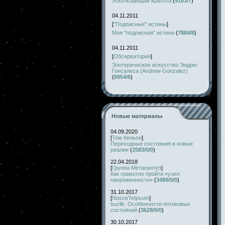
Ускользающая красота
(
9183/7
)
04.11.2011
[
"Подписные" истины
]
Моя "подписная" истина
(
7884/8
)
04.11.2011
[
Обсерватория
]
Эзотерическое искусство Эндрю
Гонсалеса (Andrew Gonzalez)
(
8954/6
)
Новые материалы
04.09.2020
[
Том Кеньон
]
Переходные состояния в новые
реалии
(
2583/0/0
)
22.04.2018
[
Группа Метасинтез
]
Как грамотно пройти «узел
напряженности»
(
3489/0/0
)
31.10.2017
[
NosceTeIpsum
]
buzlik. Особенности потоковых
состояний
(
3628/0/0
)
30.10.2017