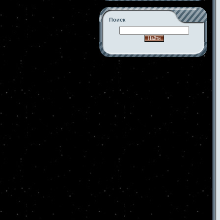
Поиск
-->