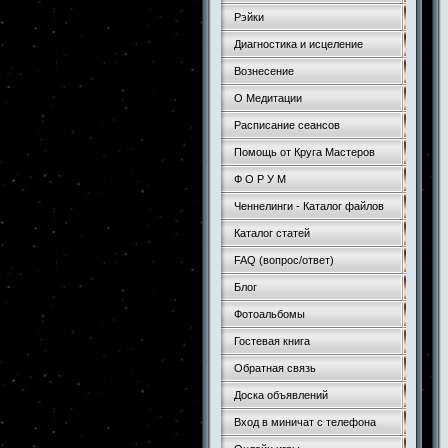
Рэйки
Диагностика и исцеление
Вознесение
О Медитации
Расписание сеансов
Помощь от Круга Мастеров
Ф О Р У М
Ченнелинги - Каталог файлов
Каталог статей
FAQ (вопрос/ответ)
Блог
Фотоальбомы
Гостевая книга
Обратная связь
Доска объявлений
Вход в миничат с телефона