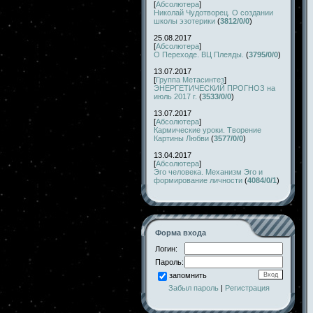
[
Абсолютера
]
Николай Чудотворец. О создании
школы эзотерики
(
3812/0/0
)
25.08.2017
[
Абсолютера
]
О Переходе. ВЦ Плеяды.
(
3795/0/0
)
13.07.2017
[
Группа Метасинтез
]
ЭНЕРГЕТИЧЕСКИЙ ПРОГНОЗ на
июль 2017 г.
(
3533/0/0
)
13.07.2017
[
Абсолютера
]
Кармические уроки. Творение
Картины Любви
(
3577/0/0
)
13.04.2017
[
Абсолютера
]
Эго человека. Механизм Эго и
формирование личности
(
4084/0/1
)
Форма входа
Логин:
Пароль:
запомнить
Забыл пароль
|
Регистрация