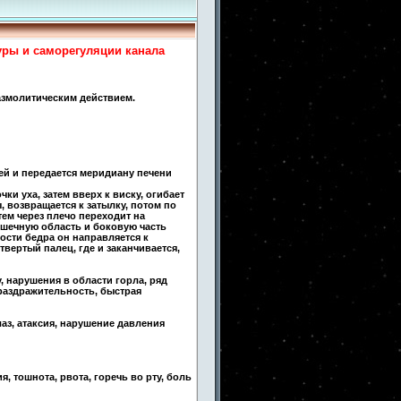
уры и саморегуляции канала
азмолитическим действием.
ей и передается меридиану печени
чки уха, затем вверх к виску, огибает
, возвращается к затылку, потом по
тем через плечо переходит на
ышечную область и боковую часть
ости бедра он направляется к
вертый палец, где и заканчивается,
, нарушения в области горла, ряд
раздражительность, быстрая
аз, атаксия, нарушение давления
, тошнота, рвота, горечь во рту, боль