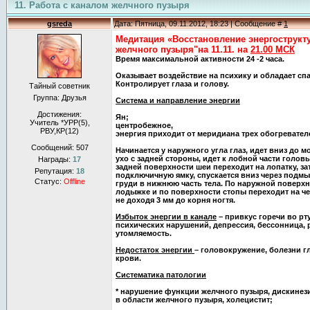
11. Работа с каналом желчного пузыря
gsreda
Дата: Пятница, 09.11.2012, 18:23 | Сообщение #
1
Медитация «Восстановление энергострукт
желчного пузыря"на 11.11. на
21.00 МСК
Время максимальной активности 24 -2 часа.
Оказывает воздействие на психику и обладает сп
Контролирует глаза и голову.
Тайный советник
Группа: Друзья
Система и направление энергии
Достижения:
Ян;
Учитель *УРР(5),
центробежное,
РВУ,КР(12)
энергия приходит от меридиана трех обогревател
Сообщений:
507
Начинается у наружного угла глаз, идет вниз до мо
ухо с задней стороны, идет к лобной части головы
Награды:
17
задней поверхности шеи переходит на лопатку, за
Репутация:
18
подключичную ямку, спускается вниз через подм
Статус:
Offline
груди в нижнюю часть тела. По наружной поверхн
лодыжке и по поверхности стопы переходит на чет
не доходя 3 мм до корня ногтя.
Избыток энергии в канале
– привкус горечи во рту
психических нарушений, депрессия, бессонница, 
утомляемость.
Недостаток энергии
– головокружение, болезни гл
крови.
Систематика патологии
* нарушение функции желчного пузыря, дискинезия
в области желчного пузыря, холецистит;