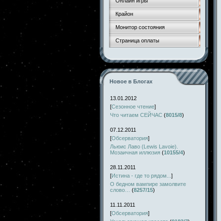
Онлайн игры
Крайон
Монитор состояния
Страница оплаты
Новое в Блогах
13.01.2012
[
Сезонное чтение
]
Что читаем СЕЙЧАС
(
8015/8
)
07.12.2011
[
Обсерватория
]
Льюис Лаво (Lewis Lavoie).
Мозаичная иллюзия
(
10155/4
)
28.11.2011
[
Истина - где то рядом...
]
О бедном вампире замолвите
слово…
(
8257/15
)
11.11.2011
[
Обсерватория
]