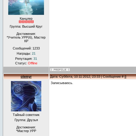
Канцлер
Группа: Высший Круг
Достижения:
*Учитель УРР(6), Мастер
КР
Сообщений:
1233
Награды:
21
Репутация:
31
Статус:
Offline
olemyr
Дата: Суббота, 10.11.2012, 23:33 | Сообщение #
8
Записываюсь.
Тайный советник
Группа: Друзья
Достижения:
*Мастер УРР