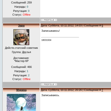
Сообщений:
259
Награды:
0
Репутация:
0
Статус:
Offline
Зара
Дата: Суббота, 10.11.2012, 14:03 | Сообщение #
6
Записываюсь!
18031934
Действ.статский советник
Группа: Друзья
Достижения:
*Мастер КР
Сообщений:
466
Награды:
1
Репутация:
2
Статус:
Offline
Мэрика
Дата: Суббота, 10.11.2012, 20:26 | Сообщение #
7
Записываюсь.