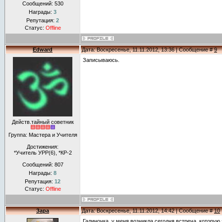
Сообщений:
530
Награды:
3
Репутация:
2
Статус:
Offline
Edward
Дата: Воскресенье, 11.11.2012, 13:36 | Сообщение #
9
Записываюсь.
Действ.тайный советник
Группа: Мастера и Учителя
Достижения:
*Учитель УРР(6), *КР-2
Сообщений:
807
Награды:
8
Репутация:
12
Статус:
Offline
Зара
Дата: Воскресенье, 11.11.2012, 14:42 | Сообщение #
10
Галиночка, у меня возникла сегодня встреча, которую