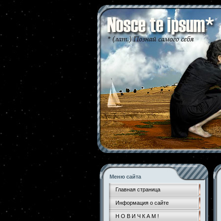
Меню сайта
Главная страница
Информация о сайте
Н О В И Ч К А М !