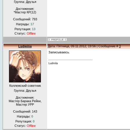
Группа: Друзья
Достижения:
*Мастер КР(12)
Сообщений:
793
Награды:
17
Репутация:
13
Статус:
Offline
Ludwina
Дата: Пятница, 09.11.2012, 19:56 | Сообщение #
3
Записываюсь.
Ludmila
Коллежский советник
Группа: Друзья
Достижения:
Мастер Барака Рейки,
Мастер УРР
Сообщений:
143
Награды:
0
Репутация:
0
Статус:
Offline