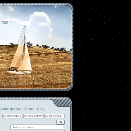
|
RSS
|
*
равила форума
·
Поиск
·
RSS
]