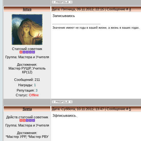
lotus
Дата: Пятница, 09.11.2012, 22:15 | Сообщение #
4
Записываюсь
Значение имеют не годы в вашей жизни, а жизнь в ваших годах.
Статский советник
Группа: Мастера и Учителя
Достижения:
Мастер РУШР, Учитель
КР(12)
Сообщений:
211
Награды:
1
Репутация:
3
Статус:
Offline
Sveta
Дата: Суббота, 10.11.2012, 13:47 | Сообщение #
5
Зфписываюсь.
Действ.статский советник
Группа: Мастера и Учителя
Достижения:
*Мастер УРР, *Мастер РВУ