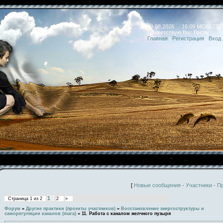
09.08.2026 16:09 МСК/СПБ
Приветствую Вас
Гость
Главная
|
Регистрация
|
Вход
[
Новые сообщения
·
Участники
·
П
1
Страница
1
из
2
2
»
Форум
»
Другие практики (проекты участников)
»
Восстановление энергоструктуры и
саморегуляции каналов (mara)
»
11. Работа с каналом желчного пузыря