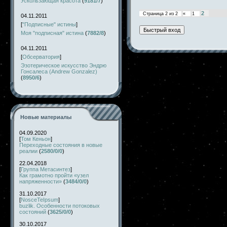
Ускользающая красота
(
9181/7
)
2
Страница
2
из
2
«
1
04.11.2011
[
"Подписные" истины
]
Моя "подписная" истина
(
7882/8
)
04.11.2011
[
Обсерватория
]
Эзотерическое искусство Эндрю
Гонсалеса (Andrew Gonzalez)
(
8950/6
)
Новые материалы
04.09.2020
[
Том Кеньон
]
Переходные состояния в новые
реалии
(
2580/0/0
)
22.04.2018
[
Группа Метасинтез
]
Как грамотно пройти «узел
напряженности»
(
3484/0/0
)
31.10.2017
[
NosceTeIpsum
]
buzlik. Особенности потоковых
состояний
(
3625/0/0
)
30.10.2017