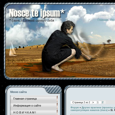
07.08.2026 
Приветствую
Главная
|
Рег
Меню сайта
Главная страница
2
Страница
2
из
2
«
1
Информация о сайте
Форум
»
Другие практики (проекты у
саморегуляции каналов (mara)
»
11.
Н О В И Ч К А М !