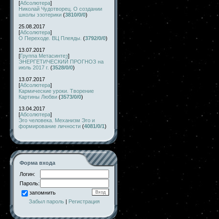
[
Абсолютера
]
Николай Чудотворец. О создании
школы эзотерики
(
3810/0/0
)
25.08.2017
[
Абсолютера
]
О Переходе. ВЦ Плеяды.
(
3792/0/0
)
13.07.2017
[
Группа Метасинтез
]
ЭНЕРГЕТИЧЕСКИЙ ПРОГНОЗ на
июль 2017 г.
(
3528/0/0
)
13.07.2017
[
Абсолютера
]
Кармические уроки. Творение
Картины Любви
(
3573/0/0
)
13.04.2017
[
Абсолютера
]
Эго человека. Механизм Эго и
формирование личности
(
4081/0/1
)
Форма входа
Логин:
Пароль:
запомнить
Забыл пароль
|
Регистрация