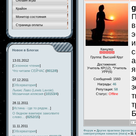
Онлайн игры
g
Крайон
П
Монитор состояния
в
Страница оплаты
э
и
Канцлер
с
Новое в Блогах
Группа: Высший Круг
а
13.01.2012
Достижения:
[
Сезонное чтение
]
я
Учитель КР(12), *Учитель
Что читаем СЕЙЧАС
(
8012/8
)
УРР(6)
з
Сообщений:
1560
07.12.2011
Награды:
46
з
[
Обсерватория
]
Репутация:
58
Льюис Лаво (Lewis Lavoie).
т
Мозаичная иллюзия
(
10153/4
)
Статус:
Offline
т
28.11.2011
[
Истина - где то рядом...
]
Б
О бедном вампире замолвите
слово…
(
8252/15
)
11.11.2011
Форум
»
Другие практики (проекты у
[
Обсерватория
]
саморегуляции каналов (mara)
»
11.