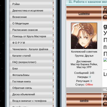
11. Работа с каналом ж
Рэйки
Д
Диагностика и исцеление
Ludwina
С
Вознесение
О Медитации
g
Расписание сеансов
У
Помощь от Круга Мастеров
П
Ф О Р У М
п
Ченнелинги - Каталог файлов
Коллежский советник
П
Каталог статей
Группа: Друзья
Достижения:
FAQ (вопрос/ответ)
Мастер Барака Рейки,
Мастер УРР
Блог
L
Сообщений:
143
Фотоальбомы
Награды:
0
Репутация:
0
Гостевая книга
Статус:
Offline
Обратная связь
Доска объявлений
Д
sandra
Вход в миничат с телефона
С