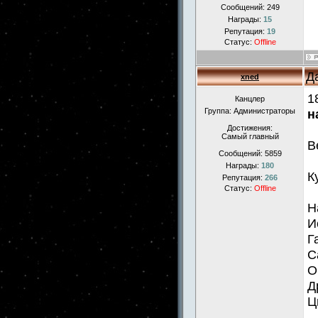
Сообщений:
249
Награды:
15
Репутация:
19
Статус:
Offline
Д
xned
1
Канцлер
Группа: Администраторы
н
Достижения:
Самый главный
В
Сообщений:
5859
Награды:
180
К
Репутация:
266
Статус:
Offline
Н
И
Г
С
О
Д
Ц