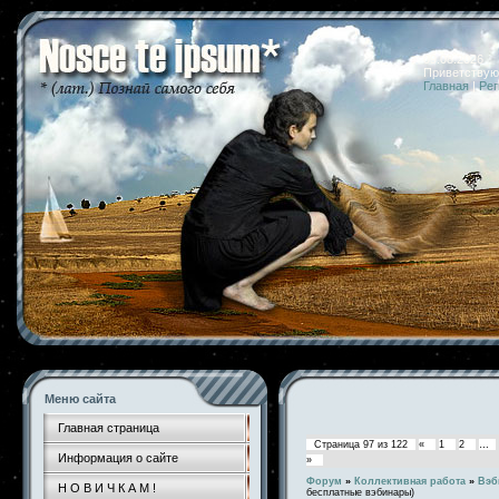
09.08.2026 
Приветствую
Главная
|
Рег
Меню сайта
Главная страница
Страница
97
из
122
«
1
2
…
Информация о сайте
»
Форум
»
Коллективная работа
»
Вэб
Н О В И Ч К А М !
бесплатные вэбинары)