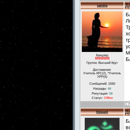
Д
sandra
Б
Л
Т
х
т
у
М
Канцлер
Б
Группа: Высший Круг
Достижения:
Учитель КР(12), *Учитель
УРР(6)
Сообщений:
1560
Награды:
46
Репутация:
58
Статус:
Offline
Д
Edward
Б
в