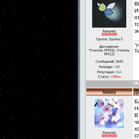
В
И
о
т
э
Канцлер
Группа: Группа 5
"
Достижения:
*Учитель УРР(6), Учитель
Т
КР(12)
Сообщений:
2642
Награды:
128
Репутация:
154
Статус:
Offline
Д
lubasha
Б
Н
В
ч
х
Канцлер
с