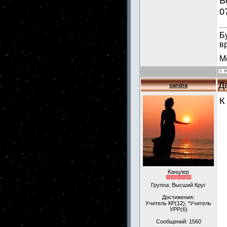
В
0
Б
в
М
Д
sandra
К
Канцлер
Группа: Высший Круг
Достижения:
Учитель КР(12), *Учитель
УРР(6)
Сообщений:
1560