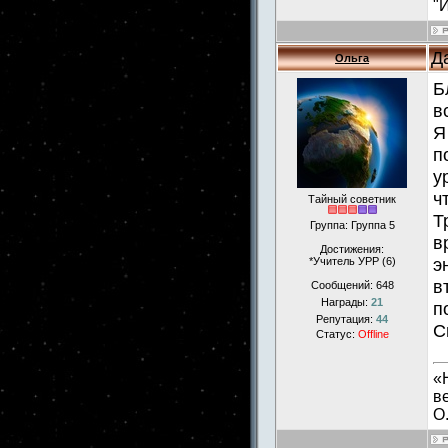
"
Д
Ольга
Б
в
Я
п
у
ч
Тайный советник
Т
Группа: Группа 5
в
Достижения:
э
*Учитель УРР (6)
в
Сообщений:
648
Награды:
21
п
Репутация:
44
С
Статус:
Offline
«
в
О