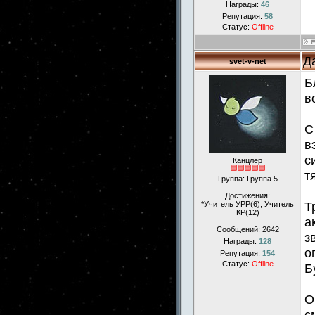
Награды:
46
Репутация:
58
Статус:
Offline
Д
svet-v-net
Б
в
С
в
с
Канцлер
т
Группа: Группа 5
Достижения:
Т
*Учитель УРР(6), Учитель
КР(12)
а
Сообщений:
2642
з
Награды:
128
о
Репутация:
154
Статус:
Offline
Б
О
с