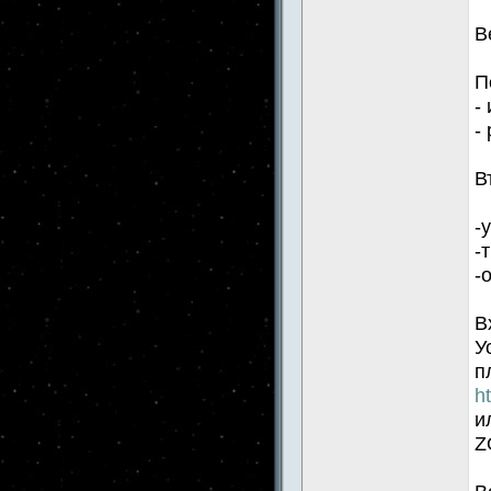
В
П
-
-
В
-
-
-
В
У
п
h
и
Z