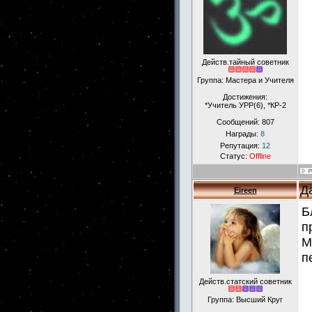
Действ.тайный советник
Группа: Мастера и Учителя
Достижения:
*Учитель УРР(6), *КР-2
Сообщений:
807
Награды:
8
Репутация:
12
Статус:
Offline
Д
Eireen
Б
п
М
п
Действ.статский советник
Группа: Высший Круг