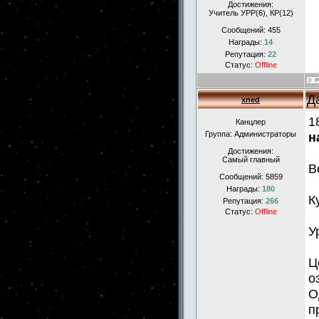
Достижения:
Учитель УРР(6), КР(12)
Сообщений:
455
Награды:
14
Репутация:
22
Статус:
Offline
Д
xned
1
Канцлер
Группа: Администраторы
н
Достижения:
Самый главный
В
Сообщений:
5859
Награды:
180
К
Репутация:
266
Статус:
Offline
У
Ц
о
О
п