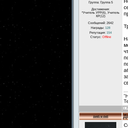
Н
Группа: Группа 5
с
Достижения:
п
*Учитель УРР(6), Учитель
КР(12)
Сообщений:
2642
Т
Награды:
128
Репутация:
154
Статус:
Offline
Н
м
ч
п
п
а
з
с
"
Т
Д
svet-v-net
С