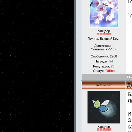
Г
"
Канцлер
Группа: Высший Круг
Достижения:
*Учитель УРР (6)
Сообщений:
2268
Награды:
54
Репутация:
78
Статус:
Offline
Д
svet-v-net
Б
Л
И
Э
к
Канцлер