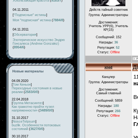
Ускользающая красота
(
9183/7
)
04.11.2011
Действ.тайный советник
[
"Подписные" истины
]
Группа: Администраторы
Моя "подписная" истина
(
7884/8
)
Достижения:
Учитель УРР(6), Учитель
04.11.2011
КР(15)
[
Обсерватория
]
Сообщений:
152
Эзотерическое искусство Эндрю
Награды:
36
Гонсалеса (Andrew Gonzalez)
(
8954/6
)
Репутация:
52
Статус:
Offline
Д
xned
Новые материалы
1
Канцлер
04.09.2020
Группа: Администраторы
н
[
Том Кеньон
]
Переходные состояния в новые
Достижения:
реалии
(
2583/0/0
)
Самый главный
В
22.04.2018
Сообщений:
5859
[
Группа Метасинтез
]
Награды:
180
Как грамотно пройти «узел
К
напряженности»
(
3489/0/0
)
Репутация:
266
Статус:
Offline
Н
31.10.2017
[
NosceTeIpsum
]
Г
buzlik. Особенности потоковых
состояний
(
3627/0/0
)
30.10.2017
У