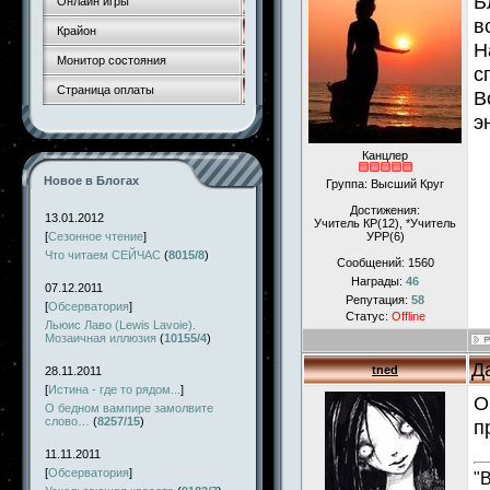
Б
Онлайн игры
в
Крайон
Н
Монитор состояния
с
Страница оплаты
В
э
Канцлер
Новое в Блогах
Группа: Высший Круг
Достижения:
13.01.2012
Учитель КР(12), *Учитель
[
Сезонное чтение
]
УРР(6)
Что читаем СЕЙЧАС
(
8015/8
)
Сообщений:
1560
Награды:
46
07.12.2011
Репутация:
58
[
Обсерватория
]
Статус:
Offline
Льюис Лаво (Lewis Lavoie).
Мозаичная иллюзия
(
10155/4
)
Д
tned
28.11.2011
[
Истина - где то рядом...
]
О
О бедном вампире замолвите
слово…
(
8257/15
)
п
11.11.2011
[
Обсерватория
]
"