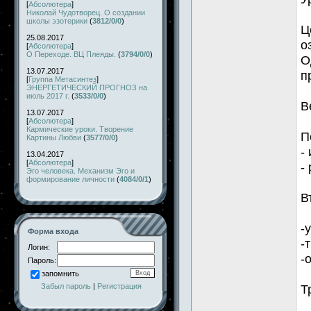
[
Абсолютера
]
Николай Чудотворец. О создании
школы эзотерики
(
3812/0/0
)
Ц
25.08.2017
о
[
Абсолютера
]
О Переходе. ВЦ Плеяды.
(
3794/0/0
)
О
13.07.2017
п
[
Группа Метасинтез
]
ЭНЕРГЕТИЧЕСКИЙ ПРОГНОЗ на
июль 2017 г.
(
3533/0/0
)
В
13.07.2017
[
Абсолютера
]
Кармические уроки. Творение
П
Картины Любви
(
3577/0/0
)
-
13.04.2017
[
Абсолютера
]
-
Эго человека. Механизм Эго и
формирование личности
(
4084/0/1
)
В
-
Форма входа
-
Логин:
-
Пароль:
запомнить
Забыл пароль
|
Регистрация
Т