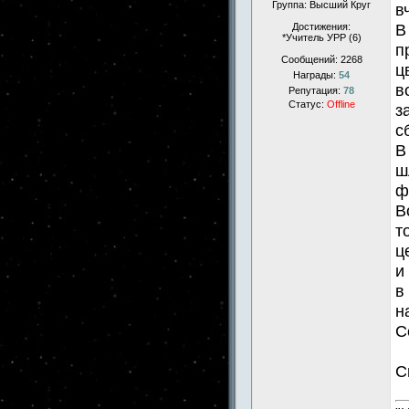
Группа: Высший Круг
в
В
Достижения:
*Учитель УРР (6)
п
Сообщений:
2268
ц
Награды:
54
в
Репутация:
78
Статус:
Offline
з
с
В
ш
ф
В
т
ц
и
в
н
С
С