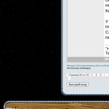
Н
К
У
Н
С
п
"
Т
Форум
»
Коллективная работа
»
Вэб
бесплатные вэбинары)
Страница
94
из
122
«
1
2
…
»