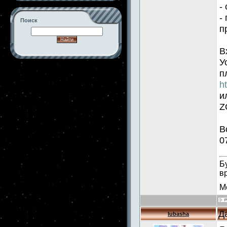
-
-
Поиск
п
В
У
-->
п
h
и
Z
В
0
Б
в
М
Д
lubasha