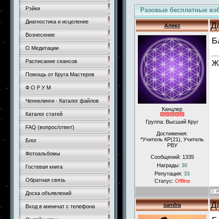
Рэйки
Разовые бесплатные вэ
Диагностика и исцеление
Д
Алекс
Вознесение
Б
О Медитации
Расписание сеансов
Ж
Помощь от Круга Мастеров
Ф О Р У М
Ченнелинги - Каталог файлов
Канцлер
Каталог статей
Группа: Высший Круг
FAQ (вопрос/ответ)
Достижения:
*Учитель КР(21), Учитель
Блог
РВУ
Фотоальбомы
Сообщений:
1335
Награды:
30
Гостевая книга
Репутация:
33
Обратная связь
Статус:
Offline
Доска объявлений
Д
sandra
Вход в миничат с телефона