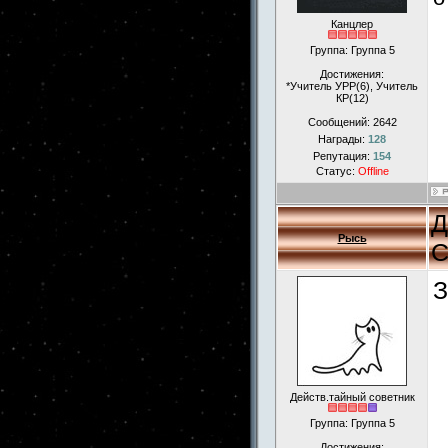
Канцлер
Группа: Группа 5
Достижения:
*Учитель УРР(6), Учитель
КР(12)
Сообщений:
2642
Награды:
128
Репутация:
154
Статус:
Offline
Д
Рысь
С
З
Действ.тайный советник
Группа: Группа 5
Достижения: