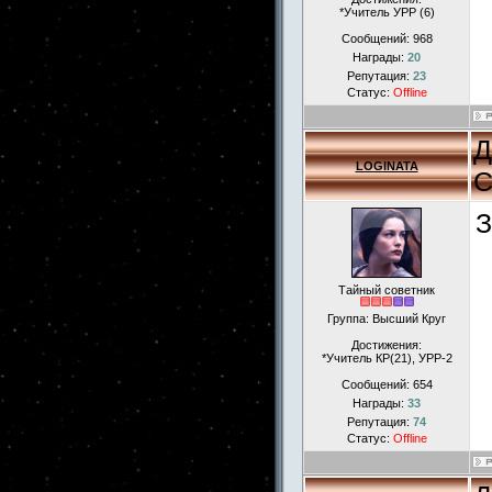
*Учитель УРР (6)
Сообщений:
968
Награды:
20
Репутация:
23
Статус:
Offline
Д
LOGINATA
С
З
Тайный советник
Группа: Высший Круг
Достижения:
*Учитель КР(21), УРР-2
Сообщений:
654
Награды:
33
Репутация:
74
Статус:
Offline