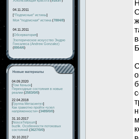
Ускользающая красота
(
9183/7
)
Н
О
04.11.2011
[
"Подписные" истины
]
ж
Моя "подписная" истина
(
7884/8
)
т
04.11.2011
[
Обсерватория
]
в
Эзотерическое искусство Эндрю
Гонсалеса (Andrew Gonzalez)
(
8954/6
)
С
Новые материалы
о
04.09.2020
б
[
Том Кеньон
]
Переходные состояния в новые
с
реалии
(
2583/0/0
)
т
22.04.2018
[
Группа Метасинтез
]
Как грамотно пройти «узел
н
напряженности»
(
3489/0/0
)
м
31.10.2017
[
NosceTeIpsum
]
buzlik. Особенности потоковых
к
состояний
(
3627/0/0
)
в
30.10.2017