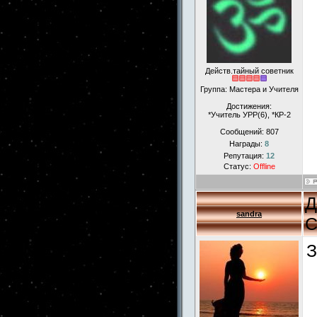
Действ.тайный советник
Группа: Мастера и Учителя
Достижения:
*Учитель УРР(6), *КР-2
Сообщений:
807
Награды:
8
Репутация:
12
Статус:
Offline
Д
sandra
С
З