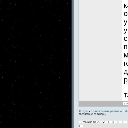
к
о
у
у
с
п
м
г
д
р
Т
Форум
»
Коллективная работа
»
Вэб
бесплатные вэбинары)
Страница
88
из
122
«
1
2
…
»