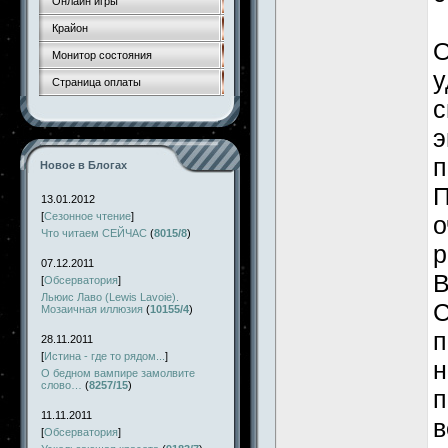
Онлайн игры
Крайон
О
Монитор состояния
у
Страница оплаты
с
э
п
Новое в Блогах
П
13.01.2012
[
Сезонное чтение
]
о
Что читаем СЕЙЧАС
(
8015/8
)
р
07.12.2011
В
[
Обсерватория
]
Льюис Лаво (Lewis Lavoie).
С
Мозаичная иллюзия
(
10155/4
)
п
28.11.2011
[
Истина - где то рядом...
]
н
О бедном вампире замолвите
слово…
(
8257/15
)
п
11.11.2011
в
[
Обсерватория
]