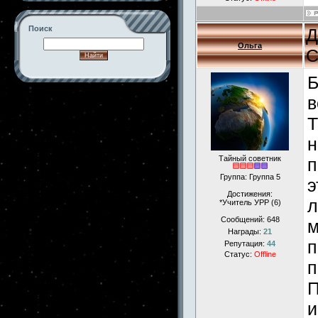
Поиск
Д
Ольга
С
Б
-->
в
Т
н
Тайный советник
п
Группа: Группа 5
э
Достижения:
л
*Учитель УРР (6)
Сообщений:
648
м
Награды:
21
п
Репутация:
44
Статус:
Offline
п
П
и