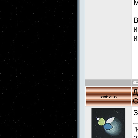
M
В
и
и
Д
svet-v-net
С
З
"
о