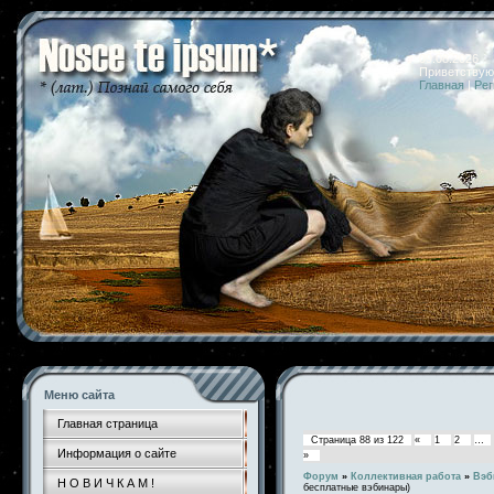
09.08.2026 
Приветствую
Главная
|
Рег
Меню сайта
Главная страница
Страница
88
из
122
«
1
2
…
Информация о сайте
»
Форум
»
Коллективная работа
»
Вэб
Н О В И Ч К А М !
бесплатные вэбинары)