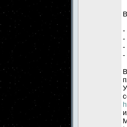
В
-
-
-
-
В
п
У
с
h
и
M