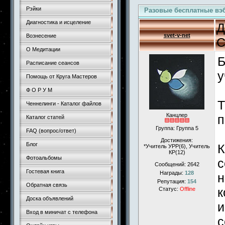
Рэйки
Разовые бесплатные вэ
Диагностика и исцеление
Д
svet-v-net
Вознесение
С
О Медитации
Б
Расписание сеансов
у
Помощь от Круга Мастеров
Ф О Р У М
Т
Ченнелинги - Каталог файлов
Канцлер
п
Каталог статей
Группа: Группа 5
FAQ (вопрос/ответ)
Достижения:
Блог
К
*Учитель УРР(6), Учитель
КР(12)
Фотоальбомы
с
Сообщений:
2642
Гостевая книга
Награды:
128
н
Репутация:
154
Обратная связь
к
Статус:
Offline
Доска объявлений
и
Вход в миничат с телефона
с