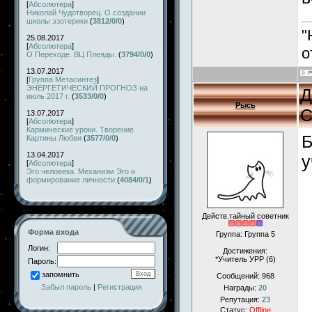
[
Абсолютера
]
Николай Чудотворец. О создании
школы эзотерики
(
3812/0/0
)
"
25.08.2017
[
Абсолютера
]
о
О Переходе. ВЦ Плеяды.
(
3794/0/0
)
13.07.2017
[
Группа Метасинтез
]
ЭНЕРГЕТИЧЕСКИЙ ПРОГНОЗ на
Д
июль 2017 г.
(
3533/0/0
)
Рысь
С
13.07.2017
[
Абсолютера
]
Кармические уроки. Творение
Б
Картины Любви
(
3577/0/0
)
13.04.2017
у
[
Абсолютера
]
Эго человека. Механизм Эго и
формирование личности
(
4084/0/1
)
Действ.тайный советник
Форма входа
Группа: Группа 5
Логин:
Достижения:
*Учитель УРР (6)
Пароль:
запомнить
Сообщений:
968
Забыл пароль
|
Регистрация
Награды:
20
Репутация:
23
Статус:
Offline