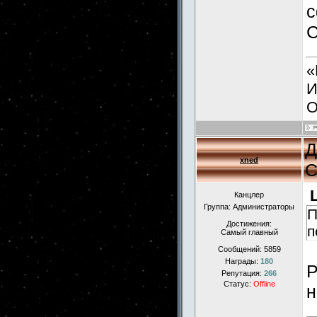
с
С
«
И
О
Д
xned
С
Канцлер
Группа: Администраторы
П
Достижения:
п
Самый главный
Сообщений:
5859
Награды:
180
Р
Репутация:
266
Статус:
Offline
н