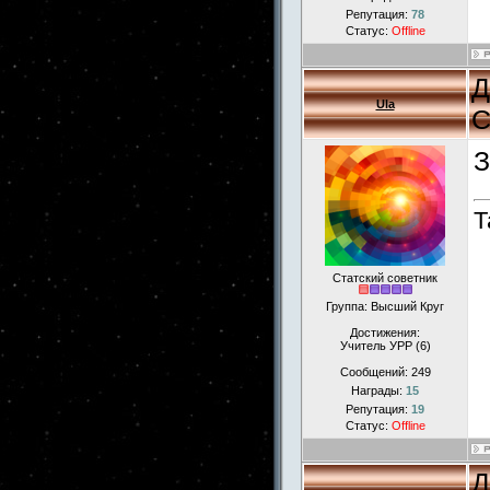
Репутация:
78
Статус:
Offline
Д
Ula
С
З
Т
Статский советник
Группа: Высший Круг
Достижения:
Учитель УРР (6)
Сообщений:
249
Награды:
15
Репутация:
19
Статус:
Offline
Д