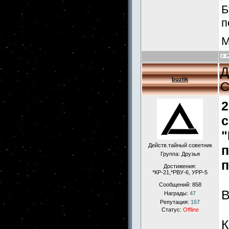
Б
п
М
Д
buzlik
С
2
с
"
Действ.тайный советник
п
Группа: Друзья
п
Достижения:
*КР-21,*РВУ-6, УРР-5
Сообщений:
858
Награды:
47
Репутация:
157
Статус:
Offline
К