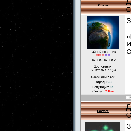
Д
Ольга
С
З
«
И
О
Тайный советник
Группа: Группа 5
Достижения:
*Учитель УРР (6)
Сообщений:
648
Награды:
21
Репутация:
44
Статус:
Offline
Д
Edward
С
З