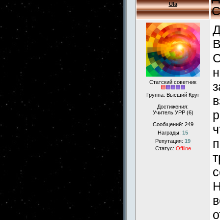
Ula
С
Д
В
С
н
Статский советник
з
Группа: Высший Круг
в
Достижения:
р
Учитель УРР (6)
Сообщений:
249
ч
Награды:
15
п
Репутация:
19
Статус:
Offline
т
с
Н
в
о