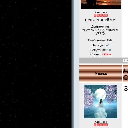
Канцлер
Группа: Высший Круг
Достижения:
Учитель КР(12), *Учитель
УРР(6)
Сообщений:
1560
Награды:
46
Репутация:
58
Статус:
Offline
Д
Мэрика
С
З
Канцлер