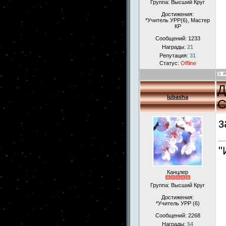
Группа: Высший Круг
Достижения:
*Учитель УРР(6), Мастер
КР
Сообщений:
1233
Награды:
21
Репутация:
31
Статус:
Offline
Д
lubasha
С
з
"
Канцлер
Группа: Высший Круг
Достижения:
*Учитель УРР (6)
Сообщений:
2268
Награды:
54