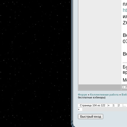
п
h
и
Z
В
0
В
Б
в
М
Форум
»
Коллективная работа
»
Вэб
бесплатные вэбинары)
Страница
104
из
122
«
1
2
…
»