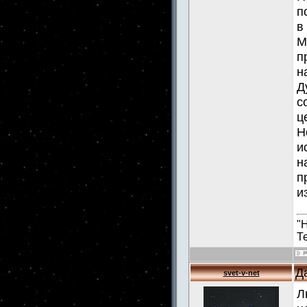
п
в
М
п
н
Д
с
ц
Н
и
н
п
и
"
Т
Д
svet-v-net
Л