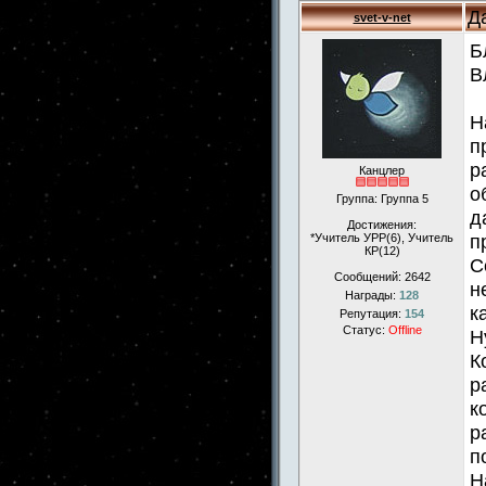
Д
svet-v-net
Б
В
Н
п
р
Канцлер
о
Группа: Группа 5
д
Достижения:
п
*Учитель УРР(6), Учитель
КР(12)
С
Сообщений:
2642
н
Награды:
128
к
Репутация:
154
Статус:
Offline
Н
К
р
к
р
п
Н