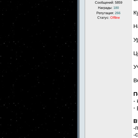
Сообщений:
5859
Награды:
180
К
Репутация:
266
Статус:
Offline
Н
У
Ц
У
В
П
-
-
В
-
-