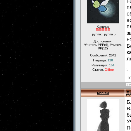
н
п
о
в
п
Канцлер
з
Группа: Группа 5
н
Достижения:
Б
*Учитель УРР(6), Учитель
КР(12)
к
Сообщений:
2642
л
Награды:
128
Репутация:
154
Статус:
Offline
"
Т
Д
Marusia
Б
В
б
У
П