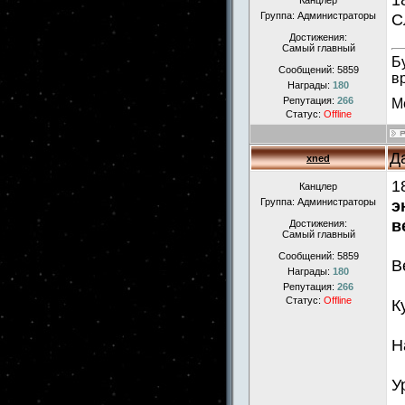
Канцлер
Группа: Администраторы
С
Достижения:
Самый главный
Б
Сообщений:
5859
в
Награды:
180
Репутация:
266
М
Статус:
Offline
Д
xned
1
Канцлер
Группа: Администраторы
э
в
Достижения:
Самый главный
Сообщений:
5859
В
Награды:
180
Репутация:
266
Статус:
Offline
К
Н
У