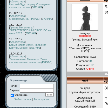
[
Абсолютера
]
Николай Чудотворец. О создании
Б
школы эзотерики
(
3811/0/0
)
в
25.08.2017
[
Абсолютера
]
О Переходе. ВЦ Плеяды.
(
3794/0/0
)
13.07.2017
[
Группа Метасинтез
]
ЭНЕРГЕТИЧЕСКИЙ ПРОГНОЗ на
июль 2017 г.
(
3531/0/0
)
Канцлер
13.07.2017
Группа: Высший Круг
[
Абсолютера
]
Кармические уроки. Творение
Достижения:
Картины Любви
(
3577/0/0
)
*Учитель УРР(6), Учитель
КР(12)
13.04.2017
[
Абсолютера
]
Сообщений:
1573
Эго человека. Механизм Эго и
Награды:
34
формирование личности
(
4083/0/1
)
Репутация:
57
Статус:
Offline
Д
Форма входа
xned
Логин:
3
Канцлер
Пароль:
Группа: Администраторы
запомнить
П
Достижения:
Забыл пароль
|
Регистрация
Самый главный
В
Сообщений:
5859