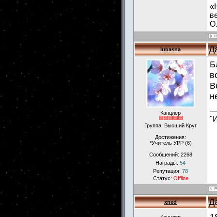
«
в
О
Д
lubasha
Б
в
В
н
Канцлер
"
Группа: Высший Круг
Достижения:
*Учитель УРР (6)
Сообщений:
2268
Награды:
54
Репутация:
78
Статус:
Offline
Д
xned
1