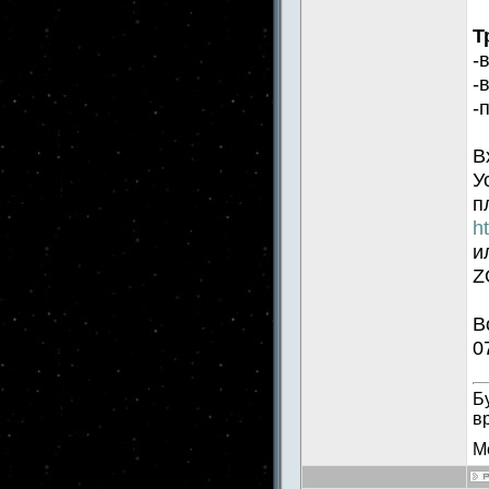
Т
-
-
-
В
У
п
h
и
Z
В
0
Б
в
М