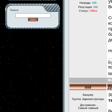
у
Награды:
180
В
Репутация:
266
Поиск
Статус:
Offline
С
к
п
б
-->
д
Н
Б
в
М
Д
xned
3
Канцлер
Группа: Администраторы
т
Достижения:
Самый главный
В