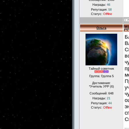
Награды:
46
Репутация:
58
Статус:
Offline
Д
Ольга
Б
В
С
в
ч
п
Тайный советник
м
Группа: Группа 5
П
Достижения:
у
*Учитель УРР (6)
ч
Сообщений:
648
Награды:
21
о
Репутация:
44
э
Статус:
Offline
с
С