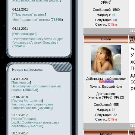
Ускользающая красота
(
9183/7
)
УРР(6)
04.11.2011
Сообщений:
1560
[
"Подписные" истины
]
Награды:
46
Моя "подписная" истина
(
7884/8
)
Репутация:
58
Статус:
Offline
04.11.2011
[
Обсерватория
]
Д
Эзотерическое искусство Эндрю
Eireen
Гонсалеса (Andrew Gonzalez)
(
8954/6
)
Б
У
х
П
Новые материалы
д
Действ.статский советник
04.09.2020
с
[
Том Кеньон
]
Переходные состояния в новые
Группа: Высший Круг
р
реалии
(
2583/0/0
)
Достижения:
22.04.2018
Учитель УРР(6), КР(12)
[
Группа Метасинтез
]
Как грамотно пройти «узел
Сообщений:
455
напряженности»
(
3488/0/0
)
Награды:
14
Репутация:
22
31.10.2017
[
NosceTeIpsum
]
Статус:
Offline
buzlik. Особенности потоковых
состояний
(
3627/0/0
)
Д
30.10.2017
Marusia