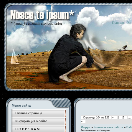
08.08.2026 
Приветствую
Главная
|
Рег
Меню сайта
Главная страница
Страница
104
из
122
«
1
2
…
Информация о сайте
»
Форум
»
Коллективная работа
»
Вэб
Н О В И Ч К А М !
бесплатные вэбинары)