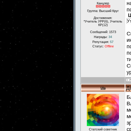
н
Канцлер
п
Группа: Высший Круг
Ц
Достижения:
У
*Учитель УРР(6), Учитель
КР(12)
Сообщений:
1573
С
Награды:
34
и
Репутация:
57
п
Статус:
Offline
п
т
С
у
Д
Ula
Б
В
м
м
з
с
Статский советник