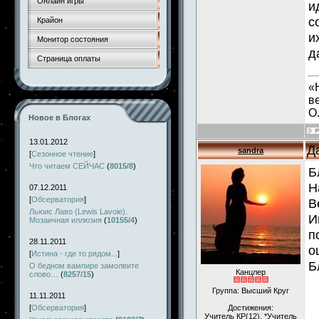
Онлайн игры
и
с
Крайон
и
Монитор состояния
д
Страница оплаты
«
в
О
Новое в Блогах
13.01.2012
Д
sandra
[
Сезонное чтение
]
Что читаем СЕЙЧАС
(
8015/8
)
Б
Н
07.12.2011
[
Обсерватория
]
В
Льюис Лаво (Lewis Lavoie).
И
Мозаичная иллюзия
(
10155/4
)
п
28.11.2011
о
[
Истина - где то рядом...
]
Б
О бедном вампире замолвите
Канцлер
слово…
(
8257/15
)
Группа: Высший Круг
11.11.2011
[
Обсерватория
]
Достижения:
Учитель КР(12), *Учитель