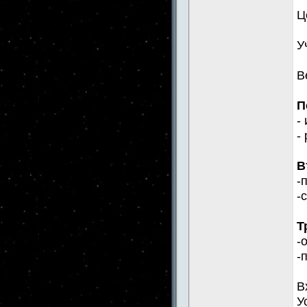
Ц
У
В
П
-
-
В
-
-
Т
-
-
В
У