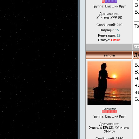
В
Группа: Высший Круг
Б
Достижения:
Учитель УРР (6)
Сообщений:
249
Т
Награды:
15
Репутация:
19
Статус:
Offline
Д
sandra
Б
В
Н
н
в
Б
Канцлер
Группа: Высший Круг
Достижения:
Учитель КР(12), *Учитель
УРР(6)
Сообщений:
1560