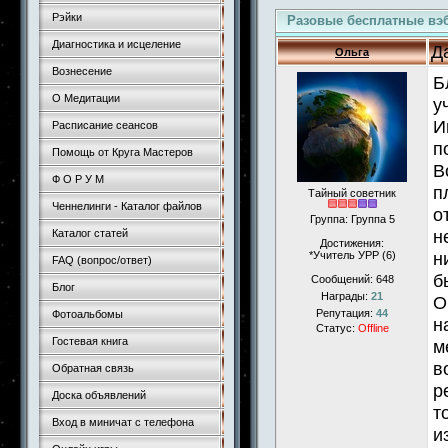
Рэйки
Разовые бесплатные вэ
Диагностика и исцеление
Д
Ольга
Вознесение
Б
О Медитации
у
И
Расписание сеансов
п
Помощь от Круга Мастеров
В
Ф О Р У М
п
Тайный советник
Ченнелинги - Каталог файлов
о
Группа: Группа 5
н
Каталог статей
Достижения:
н
*Учитель УРР (6)
FAQ (вопрос/ответ)
б
Сообщений:
648
Блог
Награды:
21
О
Репутация:
44
Фотоальбомы
н
Статус:
Offline
Гостевая книга
м
в
Обратная связь
р
Доска объявлений
т
Вход в миничат с телефона
и